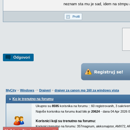
neznam sta mu je sad, idem na stmpu a
Profil
Odgovori
»
->
»
MyCity
Windows
Drajveri
drajver za canon mp 160 za windows vista
Ko je trenutno na forumu
Ukupno su
8595
korisnika na forumu :: 60 registrovanih, 3 sakrive
Najviše korisnika na forumu ikad bilo je
20624
- dana 04 Apr 2026 
Korisnici koji su trenutno na forumu:
Korisnici trenutno na forumu:
357magnum
,
aleksmajstor
,
AMX72
,
A