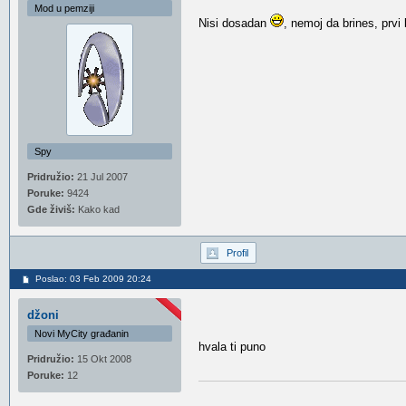
Mod u pemziji
Nisi dosadan
, nemoj da brines, prvi 
Spy
Pridružio:
21 Jul 2007
Poruke:
9424
Gde živiš:
Kako kad
Profil
Poslao: 03 Feb 2009 20:24
džoni
Novi MyCity građanin
hvala ti puno
Pridružio:
15 Okt 2008
Poruke:
12