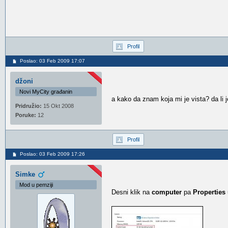
Profil
Poslao: 03 Feb 2009 17:07
džoni
Novi MyCity građanin
a kako da znam koja mi je vista? da li j
Pridružio:
15 Okt 2008
Poruke:
12
Profil
Poslao: 03 Feb 2009 17:26
Simke
Mod u pemziji
Desni klik na
computer
pa
Properties