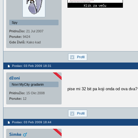
Spy
Pridružio:
21 Jul 2007
Poruke:
9424
Gde živiš:
Kako kad
Profil
Poslao: 03 Feb 2009 18:31
džoni
Novi MyCity građanin
pise mi 32 bit pa koji onda od ova dva
Pridružio:
15 Okt 2008
Poruke:
12
Profil
Poslao: 03 Feb 2009 18:44
Simke