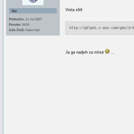
Vista x64:
Spy
Pridružio:
21 Jul 2007
Poruke:
9424
http://gdlp01.c-wss.com/gds/3/
Gde živiš:
Kako kad
Ja ga nadjoh za minut
...