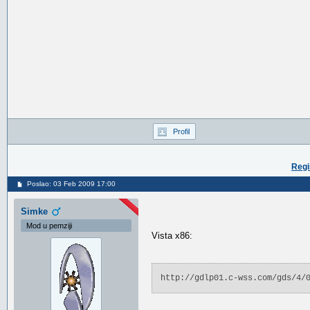
Profil
Regi
Poslao: 03 Feb 2009 17:00
Simke
Mod u pemziji
Vista x86:
http://gdlp01.c-wss.com/gds/4/