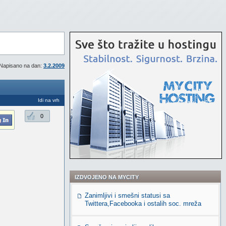
Napisano na dan:
3.2.2009
Idi na vrh
0
IZDVOJENO NA MYCITY
Zanimljivi i smešni statusi sa
Twittera,Facebooka i ostalih soc. mreža