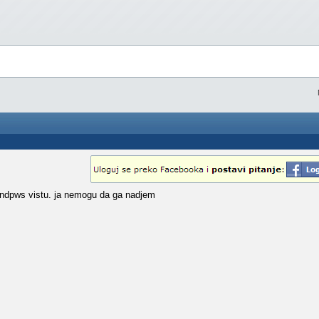
indpws vistu. ja nemogu da ga nadjem