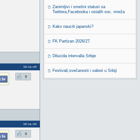
Zanimljivi i smešni statusi sa
Twittera,Facebooka i ostalih soc. mreža
Kako nauciti japanski?
FK Partizan 2026/27.
Dilucida intervalla Srbije
Idi na vrh
Festivali,svečanosti i sabori u Srbiji
0
Idi na vrh
0