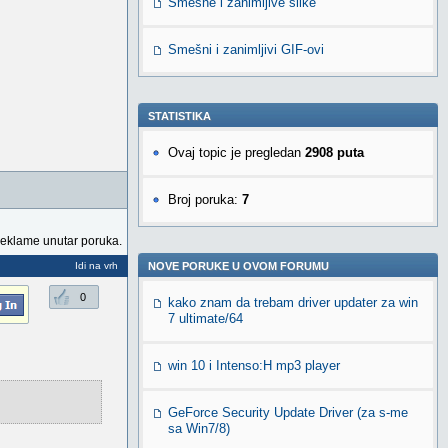
Smešne i zanimljive slike
Smešni i zanimljivi GIF-ovi
STATISTIKA
Ovaj topic je pregledan
2908 puta
Broj poruka:
7
reklame unutar poruka.
Idi na vrh
NOVE PORUKE U OVOM FORUMU
0
kako znam da trebam driver updater za win
7 ultimate/64
win 10 i Intenso:H mp3 player
GeForce Security Update Driver (za s-me
sa Win7/8)