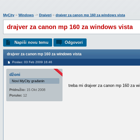
»
->
»
MyCity
Windows
Drajveri
drajver za canon mp 160 za windows vista
drajver za canon mp 160 za windows vista
Napiši novu temu
Odgovori
drajver za canon mp 160 za windows vista
Poslao: 03 Feb 2009 16:46
džoni
Novi MyCity građanin
treba mi drajver za canon mp 160 za w
Pridružio:
15 Okt 2008
Poruke:
12