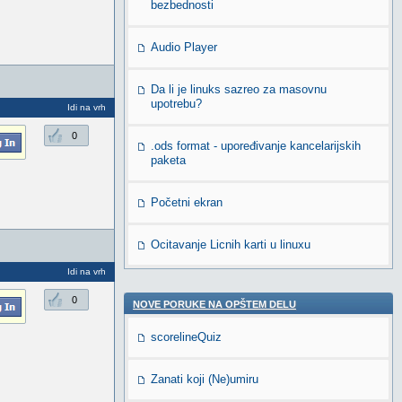
bezbednosti
Audio Player
Da li je linuks sazreo za masovnu
upotrebu?
Idi na vrh
0
.ods format - upoređivanje kancelarijskih
paketa
Početni ekran
Ocitavanje Licnih karti u linuxu
Idi na vrh
0
NOVE PORUKE NA OPŠTEM DELU
scorelineQuiz
Zanati koji (Ne)umiru