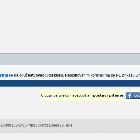
struj se
da bi učestvovao u diskusiji.
Registrovanim korisnicima se NE prikazuju 
0900001854/03/mp160vst110bea23.exe