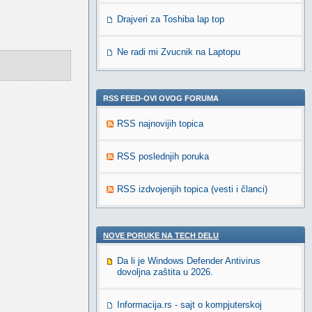
Drajveri za Toshiba lap top
Ne radi mi Zvucnik na Laptopu
RSS FEED-OVI OVOG FORUMA
RSS najnovijih topica
RSS poslednjih poruka
RSS izdvojenjih topica (vesti i članci)
NOVE PORUKE NA TECH DELU
Da li je Windows Defender Antivirus
dovoljna zaštita u 2026.
Informacija.rs - sajt o kompjuterskoj