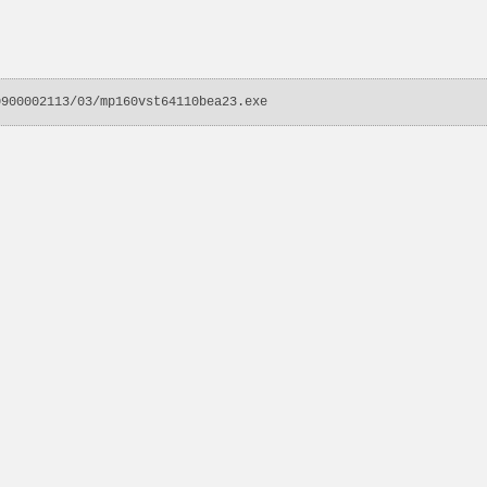
0900002113/03/mp160vst64110bea23.exe