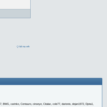
Idi na vrh
57
,
BWG
,
carinko
,
Centauro
,
cinoeye
,
Citalac
,
cole77
,
darionis
,
dejan1972
,
Djota1
,