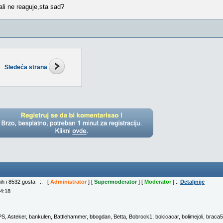
li ne reaguje,sta sad?
Sledeća strana
nih i 8532 gosta :: [
Administrator
] [
Supermoderator
] [
Moderator
] ::
Detaljnije
04:18
PS
,
Asteker
,
bankulen
,
Battlehammer
,
bbogdan
,
Betta
,
Bobrock1
,
bokicacar
,
bolimejoli
,
braca