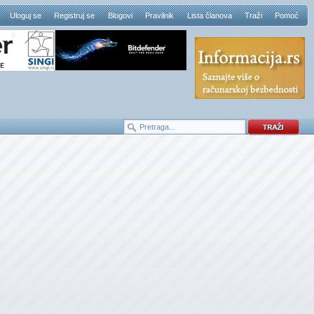
Uloguj se
Registruj se
Blogovi
Pravilnik
Lista članova
Traži
Pomoć