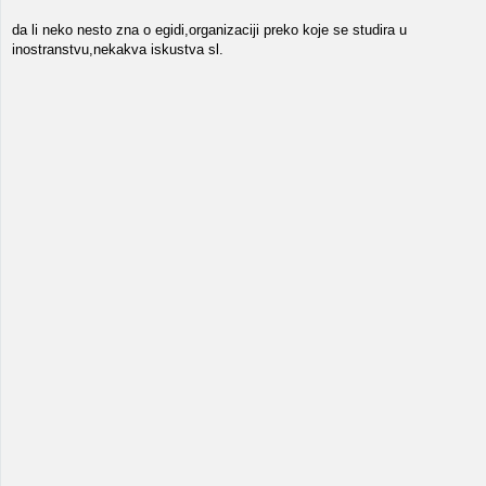
da li neko nesto zna o egidi,organizaciji preko koje se studira u
inostranstvu,nekakva iskustva sl.