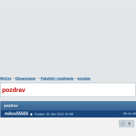
»
->
»
MyCity
Obrazovanje
Fakulteti i studiranje
pozdrav
pozdrav
pozdrav
milos55555
Idi na vr
Poslao: 31 Jan 2012 01:08
0