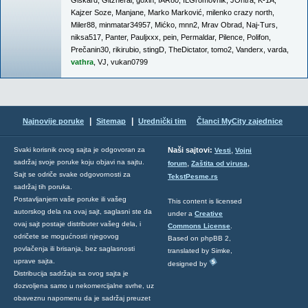
Giskard
,
Gitzherai
,
goxin
,
IAR80
,
ILGromovnik
,
JOntra
,
K-1A
,
Kajzer Soze
,
Manjane
,
Marko Marković
,
milenko crazy north
,
Miler88
,
minmatar34957
,
Mićko
,
mnn2
,
Mrav Obrad
,
Naj-Turs
,
niksa517
,
Panter
,
Pauljxxx
,
pein
,
Permaldar
,
Pilence
,
Polifon
,
Prečanin30
,
rikirubio
,
stingD
,
TheDictator
,
tomo2
,
Vanderx
,
varda
,
vathra
,
VJ
,
vukan0799
|
|
Najnovije poruke
Sitemap
Urednički tim
Članci MyCity zajednice
,
Svaki korisnik ovog sajta je odgovoran za
Naši sajtovi:
Vesti
Vojni
sadržaj svoje poruke koju objavi na sajtu.
,
,
forum
Zaštita od virusa
Sajt se odriče svake odgovornosti za
TekstPesme.rs
sadržaj tih poruka.
Postavljanjem vaše poruke ili vašeg
This content is licensed
autorskog dela na ovaj sajt, saglasni ste da
under a
Creative
ovaj sajt postaje distributer vašeg dela, i
Commons License
.
odričete se mogućnosti njegovog
Based on phpBB 2,
povlačenja ili brisanja, bez saglasnosti
translated by Simke,
uprave sajta.
designed by
Distribucija sadržaja sa ovog sajta je
dozvoljena samo u nekomercijalne svrhe, uz
obaveznu napomenu da je sadržaj preuzet