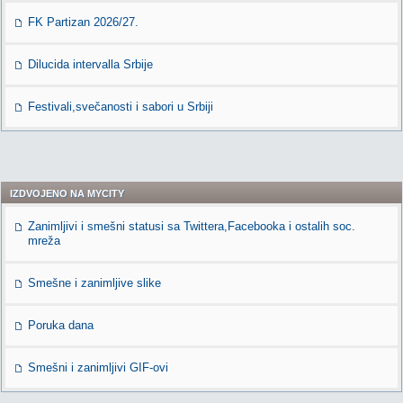
FK Partizan 2026/27.
Dilucida intervalla Srbije
Festivali,svečanosti i sabori u Srbiji
IZDVOJENO NA MYCITY
Zanimljivi i smešni statusi sa Twittera,Facebooka i ostalih soc.
mreža
Smešne i zanimljive slike
Poruka dana
Smešni i zanimljivi GIF-ovi