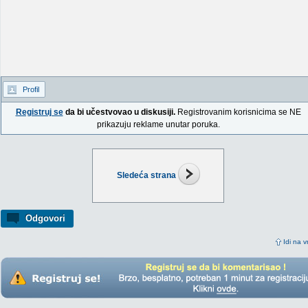
Profil
Registruj se
da bi učestvovao u diskusiji.
Registrovanim korisnicima se NE
prikazuju reklame unutar poruka.
Sledeća strana
Odgovori
Idi na v