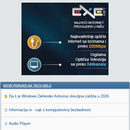
NOVE PORUKE NA TECH DELU
Da li je Windows Defender Antivirus dovoljna zaštita u 2026.
Informacija.rs - sajt o kompjuterskoj bezbednosti
Audio Player