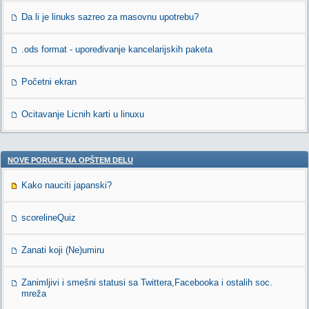
Da li je linuks sazreo za masovnu upotrebu?
.ods format - upoređivanje kancelarijskih paketa
Početni ekran
Ocitavanje Licnih karti u linuxu
NOVE PORUKE NA OPŠTEM DELU
Kako nauciti japanski?
scorelineQuiz
Zanati koji (Ne)umiru
Zanimljivi i smešni statusi sa Twittera,Facebooka i ostalih soc.
mreža