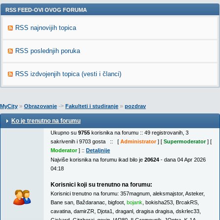
RSS FEED-OVI OVOG FORUMA
RSS najnovijih topica
RSS poslednjih poruka
RSS izdvojenjih topica (vesti i članci)
»
->
»
MyCity
Obrazovanje
Fakulteti i studiranje
pozdrav
Ko je trenutno na forumu
Ukupno su
9755
korisnika na forumu :: 49 registrovanih, 3
sakrivenih i 9703 gosta :: [
Administrator
] [
Supermoderator
] [
Moderator
] ::
Detaljnije
Najviše korisnika na forumu ikad bilo je
20624
- dana 04 Apr 2026
04:18
Korisnici koji su trenutno na forumu:
Korisnici trenutno na forumu:
357magnum
,
aleksmajstor
,
Asteker
,
Bane san
,
Baždaranac
,
bigfoot
,
bojank
,
bokisha253
,
BrcakRS
,
cavatina
,
damirZR
,
Djota1
,
draganl
,
dragisa dragisa
,
dskrlec33
,