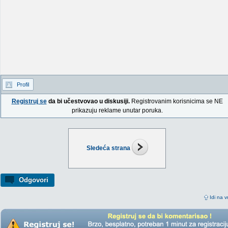
Profil
Registruj se
da bi učestvovao u diskusiji.
Registrovanim korisnicima se NE
prikazuju reklame unutar poruka.
Sledeća strana
Odgovori
Idi na v