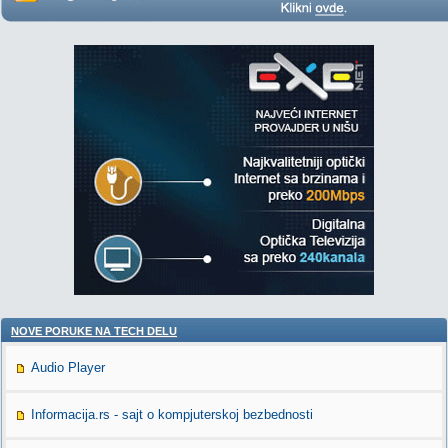
NOVE PORUKE NA TECH DELU
Audio Player
Informacija.rs - sajt o kompjuterskoj bezbednosti