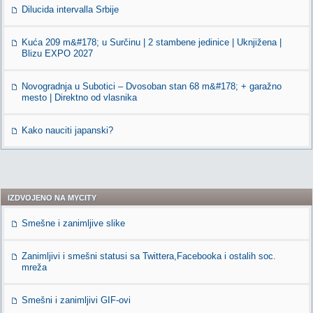
Dilucida intervalla Srbije
Kuća 209 m&#178; u Surčinu | 2 stambene jedinice | Uknjižena |
Blizu EXPO 2027
Novogradnja u Subotici – Dvosoban stan 68 m&#178; + garažno
mesto | Direktno od vlasnika
Kako nauciti japanski?
IZDVOJENO NA MYCITY
Smešne i zanimljive slike
Zanimljivi i smešni statusi sa Twittera,Facebooka i ostalih soc.
mreža
Smešni i zanimljivi GIF-ovi