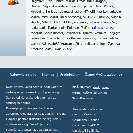
Dogma21
,
DonRumataEstorski
,
Dovla 1980
,
draganl
,
Dusko_Dugousko
,
eulereix
,
iceburn
,
jarovitt
,
Joja
,
JOntra
,
klepesina
,
Koridor
,
kybonacci
,
ladro
,
M74AB3
,
marko.markovic
,
MarkoDzimi
,
Maruti
,
mercedesamg
,
MGBRBG
,
miki kv
,
Milan A.
Nikolic
,
Miler88
,
MK10
,
MrNo
,
nnovakis
,
nsharambasa
,
Orc
,
padamacki
,
Parker
,
pein
,
Pekman
,
Polifon
,
raketaš
,
rakivan
,
rodoljub
,
Sharpshooter
,
Smiljkovich
,
spalev
,
Stefan M
,
Tanjagre
,
taomaster
,
TheDictator
,
Tila Painen
,
tooooom
,
trutcina
,
tubular
,
vathra
,
VJ
,
Vlado82
,
vranjanac29
,
vrgudinac
,
vukovi
,
Zastava
,
ZetaMan
,
Zmaj Tolak
,
223223
|
|
Najnovije poruke
Sitemap
Urednički tim
Članci MyCity zajednice
,
Svaki korisnik ovog sajta je odgovoran za
Naši sajtovi:
Vesti
Vojni
sadržaj svoje poruke koju objavi na sajtu.
,
,
forum
Zaštita od virusa
Sajt se odriče svake odgovornosti za
TekstPesme.rs
sadržaj tih poruka.
Postavljanjem vaše poruke ili vašeg
This content is licensed
autorskog dela na ovaj sajt, saglasni ste da
under a
Creative
ovaj sajt postaje distributer vašeg dela, i
Commons License
.
odričete se mogućnosti njegovog
Based on phpBB 2,
povlačenja ili brisanja, bez saglasnosti
translated by Simke,