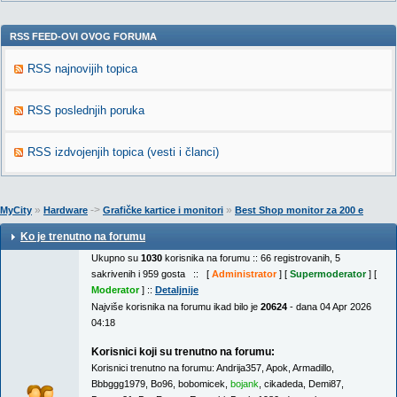
RSS FEED-OVI OVOG FORUMA
RSS najnovijih topica
RSS poslednjih poruka
RSS izdvojenjih topica (vesti i članci)
»
->
»
MyCity
Hardware
Grafičke kartice i monitori
Best Shop monitor za 200 e
Ko je trenutno na forumu
Ukupno su
1030
korisnika na forumu :: 66 registrovanih, 5
sakrivenih i 959 gosta :: [
Administrator
] [
Supermoderator
] [
Moderator
] ::
Detaljnije
Najviše korisnika na forumu ikad bilo je
20624
- dana 04 Apr 2026
04:18
Korisnici koji su trenutno na forumu:
Korisnici trenutno na forumu:
Andrija357
,
Apok
,
Armadillo
,
Bbbggg1979
,
Bo96
,
bobomicek
,
bojank
,
cikadeda
,
Demi87
,