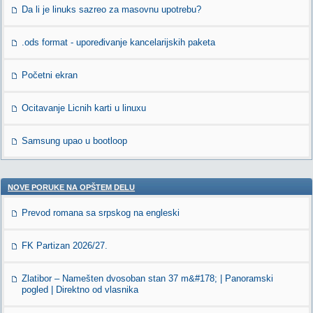
Da li je linuks sazreo za masovnu upotrebu?
.ods format - upoređivanje kancelarijskih paketa
Početni ekran
Ocitavanje Licnih karti u linuxu
Samsung upao u bootloop
NOVE PORUKE NA OPŠTEM DELU
Prevod romana sa srpskog na engleski
FK Partizan 2026/27.
Zlatibor – Namešten dvosoban stan 37 m&#178; | Panoramski
pogled | Direktno od vlasnika