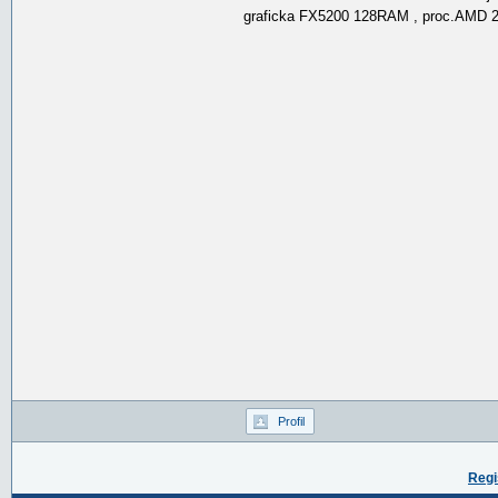
graficka FX5200 128RAM , proc.AMD
Profil
Regi