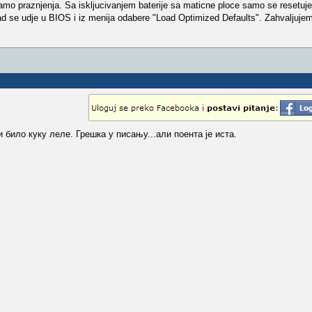
samo praznjenja. Sa iskljucivanjem baterije sa maticne ploce samo se resetuje
kad se udje u BIOS i iz menija odabere "Load Optimized Defaults". Zahvaljuje
 било куку леле. Грешка у писању...али поента је иста.