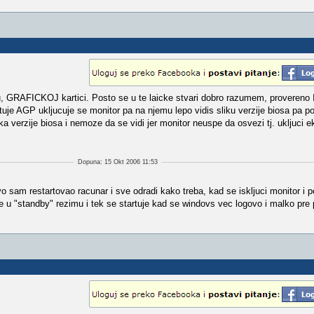
u, GRAFICKOJ kartici. Posto se u te laicke stvari dobro razumem, provere
tuje AGP ukljucuje se monitor pa na njemu lepo vidis sliku verzije biosa pa p
ka verzije biosa i nemoze da se vidi jer monitor neuspe da osvezi tj. ukljuci e
Dopuna: 15 Okt 2006 11:53
 sam restartovao racunar i sve odradi kako treba, kad se iskljuci monitor i
u "standby" rezimu i tek se startuje kad se windovs vec logovo i malko pre