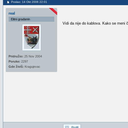
Poslao: 14 Okt 2006 22:01
real
Elitni građanin
Vidi da nije do kablova. Kako se meni či
Pridružio:
25 Nov 2004
Poruke:
2297
Gde živiš:
Kragujevac
Profil