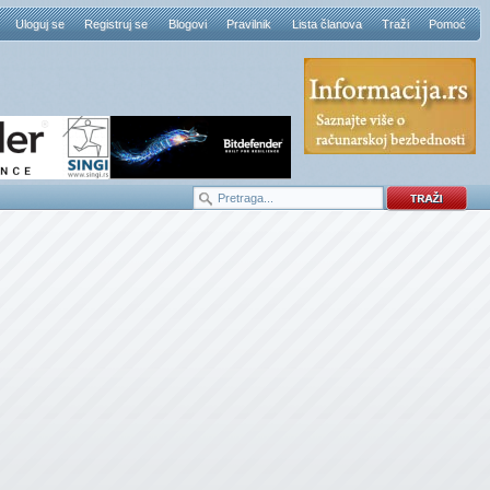
Uloguj se
Registruj se
Blogovi
Pravilnik
Lista članova
Traži
Pomoć