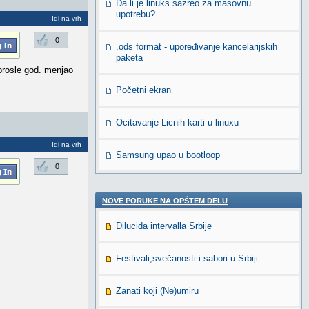
Da li je linuks sazreo za masovnu
upotrebu?
Idi na vrh
0
.ods format - upoređivanje kancelarijskih
paketa
 prosle god. menjao
Početni ekran
Ocitavanje Licnih karti u linuxu
Idi na vrh
Samsung upao u bootloop
0
NOVE PORUKE NA OPŠTEM DELU
Dilucida intervalla Srbije
Festivali,svečanosti i sabori u Srbiji
Zanati koji (Ne)umiru