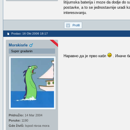
litijumska baterija i moze da dodje do 
postavke, a to se jednostavnije uradi 
interesovanju.
Profil
Poslao: 16 Okt 2006 18:17
Morskisrle
Super građanin
Наравно да је прво кабл
. Иначе би
Pridružio:
14 Mar 2004
Poruke:
1190
Gde živiš:
Ispod nivoa mora