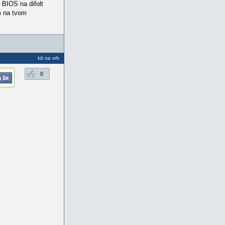
 BIOS na difolt
m na tvom
Idi na vrh
0