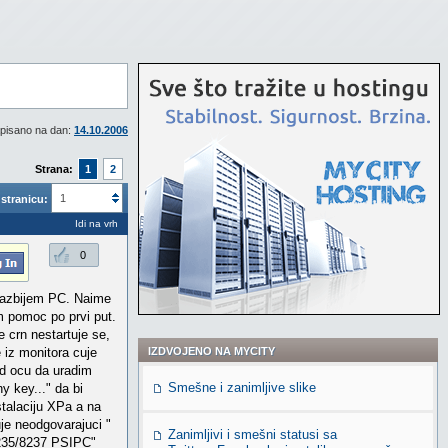
pisano na dan:
14.10.2006
Strana:
1
2
1
stranicu:
Idi na vrh
0
 razbijem PC. Naime
m pomoc po prvi put.
 crn nestartuje se,
 iz monitora cuje
IZDVOJENO NA MYCITY
ad ocu da uradim
Smešne i zanimljive slike
 key..." da bi
stalaciju XPa a na
uje neodgovarajuci "
Zanimljivi i smešni statusi sa
235/8237 PSIPC"