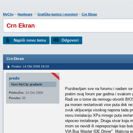
»
->
»
MyCity
Hardware
Grafičke kartice i monitori
Crn Ekran
Crn Ekran
Napiši novu temu
Odgovori
Crn Ekran
Poslao: 14 Okt 2006 19:24
predo
Novi MyCity građanin
Pozdravljam sve na forumu i nadam se d
Pridružio:
14 Okt 2006
pratim ovaj forum par godina i svakom 
Poruke:
20
Radi se o tome da nemogu otvoriti BIOS
pa moram restartovati vise puta dok n
zvuk ukljucenja visokog napona tada pri
novu instalaciju XPa mnogo puta resta
otpoceo instaliranje. Druga stvar koja
mom se nevidi ili neprepoznaje kao buta
VIA Bus Master IDE Driver". Maticn