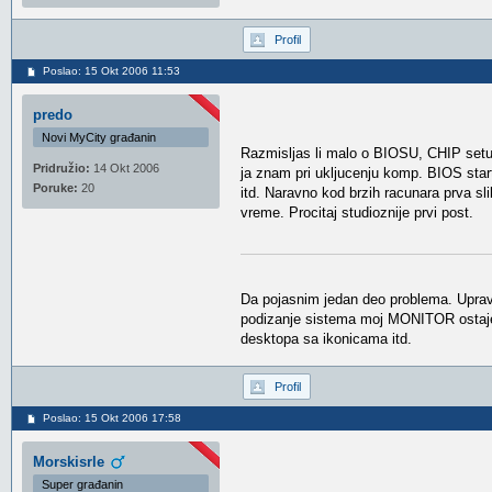
Profil
Poslao: 15 Okt 2006 11:53
predo
Novi MyCity građanin
Razmisljas li malo o BIOSU, CHIP set
Pridružio:
14 Okt 2006
ja znam pri ukljucenju komp. BIOS star
Poruke:
20
itd. Naravno kod brzih racunara prva sli
vreme. Procitaj studioznije prvi post.
Da pojasnim jedan deo problema. Upravo
podizanje sistema moj MONITOR ostaje 
desktopa sa ikonicama itd.
Profil
Poslao: 15 Okt 2006 17:58
Morskisrle
Super građanin