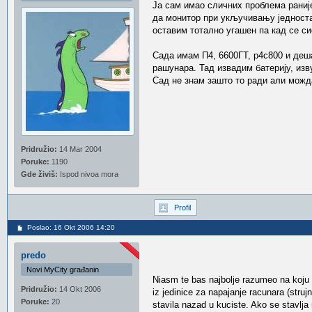
Ја сам имао сличних проблема раније
да монитор при укључивању једноста
оставим тотално угашен па кад се си
Сада имам П4, 6600ГТ, p4c800 и деш
рашунара. Тад извадим батерију, изв
Сад не знам зашто то ради али можда 
Pridružio:
14 Mar 2004
Poruke:
1190
Gde živiš:
Ispod nivoa mora
Profil
Poslao: 16 Okt 2006 14:20
predo
Novi MyCity građanin
Niasm te bas najbolje razumeo na koju ba
Pridružio:
14 Okt 2006
iz jedinice za napajanje racunara (struj
Poruke:
20
stavila nazad u kuciste. Ako se stavlja n