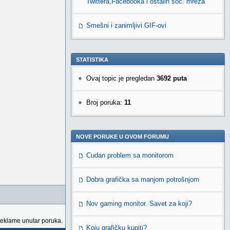
Twittera,Facebooka i ostalih soc. mreža
Smešni i zanimljivi GIF-ovi
STATISTIKA
Ovaj topic je pregledan
3692 puta
Broj poruka:
11
NOVE PORUKE U OVOM FORUMU
Cudan problem sa monitorom
Dobra grafička sa manjom potrošnjom
Nov gaming monitor. Savet za koji?
reklame unutar poruka.
Koju grafičku kupiti?