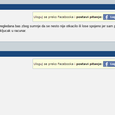
regledana bas zbog sumnje da se nesto nije otkacilo ili lose spojeno jer sam
kljucak u racunar.