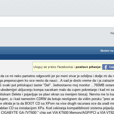
Na
Skokni na 
a ce mi neko pametno odgovoriti jer po meni stvar je ozbiljna i dodje mi da
ga preporucujem ko oce nesto da nauci...A sad je doslo vreme da i ja zatrazi
 svaki put pritiskajuci taster "Del". Jednostavno moj monitor ...765MB ostane
e ubodem(pri ukljucenju kompa sacekam malo da cujem pokretanje i kad mi se
tiskam Delete i pojavljuje se plavi ekran sa menijem biosa). Nervira me to k
rtujem, a i kad namestim CDRW da botuje nestignem da vidim poruku "pres any
 me otkida je ta da BOOT CD sa XPom na vise drugih racunara oce da uradi in
bilan CD sa instalacijom XPa. Kod cekiranja kompatibilnosti sistema prijavlj
a je CIGABYTE GA-7VT600 " chip set VIA KT600 Memory/AGP/PCI a VIA VT8