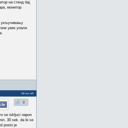
тор на стенд бај,
ара, монитор
ри укључивању
тене увек упали.
е.
Idi na vrh
0
vo se iskljuci napon
min. 30 sek. da bi se
ol posto je