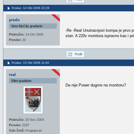
Poslao: 14 Okt 2006 22:29
predo
Novi MyCity građanin
-Re -Real Unutrasnjost kompa je prvo p
Pridružio:
14 Okt 2006
stan. A 220v monitora ispravno kao i pri
Poruke:
20
Profil
Poslao: 15 Okt 2006 11:04
real
Elitni građanin
Da nije Power dugme na monitoru?
Pridružio:
25 Nov 2004
Poruke:
2297
Gde živiš:
Kragujevac