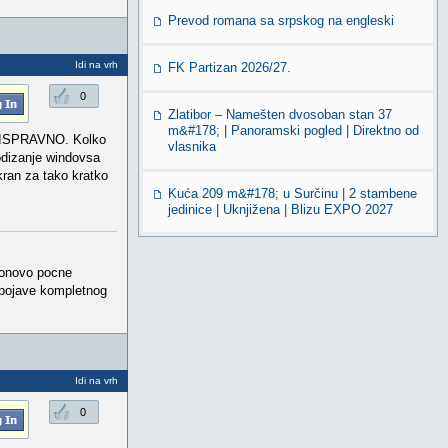
Prevod romana sa srpskog na engleski
Idi na vrh
FK Partizan 2026/27.
0
Zlatibor – Namešten dvosoban stan 37
m&#178; | Panoramski pogled | Direktno od
no ISPRAVNO. Kolko
vlasnika
odizanje windovsa
kran za tako kratko
Kuća 209 m&#178; u Surčinu | 2 stambene
jedinice | Uknjižena | Blizu EXPO 2027
 ponovo pocne
 pojave kompletnog
Idi na vrh
0