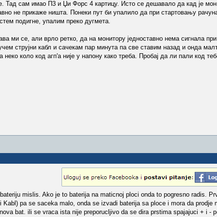
. Тад сам имао П3 и Џи Форс 4 картицу. Исто се дешавало да кад је мони
вно не прикаже ништа. Понеки пут би упалило да при стартовању рачун
стем подигне, упалим преко дугмета.
ава ми се, али врло ретко, да на монитору једноставно нема сигнала п
учем струјни кабл и сачекам пар минута па све ставим назад и онда мал
неко коло код агп'а није у напону како треба. Пробај да ли пали код теб
teriju mislis. Ako je to baterija na maticnoj ploci onda to pogresno radis. Pr
ni Kabl) pa se saceka malo, onda se izvadi baterija sa ploce i mora da prodje 
ova bat. ili se vraca ista nije preporucljivo da se dira prstima spajajuci + i - p