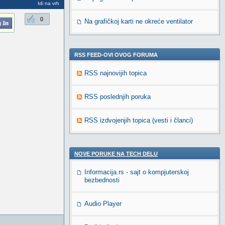
Idi na vrh
0
Na grafičkoj karti ne okreće ventilator
RSS FEED-OVI OVOG FORUMA
RSS najnovijih topica
RSS poslednjih poruka
RSS izdvojenjih topica (vesti i članci)
NOVE PORUKE NA TECH DELU
Informacija.rs - sajt o kompjuterskoj
bezbednosti
Audio Player