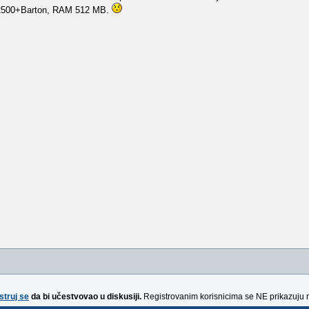
 2500+Barton, RAM 512 MB.
struj se
da bi učestvovao u diskusiji.
Registrovanim korisnicima se NE prikazuju 