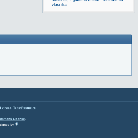
vlasnika
,
d virusa
TekstPesme.rs
Commons License
.
esigned by