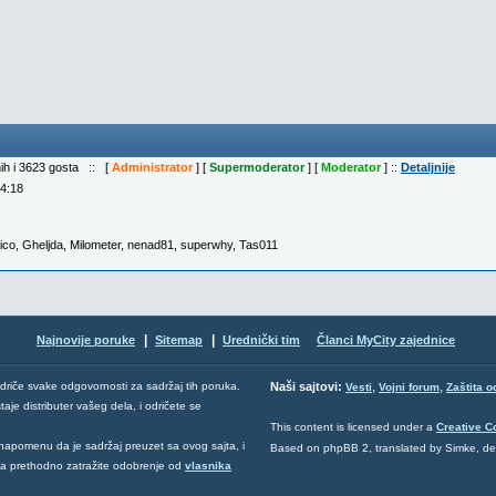
nih i 3623 gosta :: [
Administrator
] [
Supermoderator
] [
Moderator
] ::
Detaljnije
04:18
ico
,
Gheljda
,
Milometer
,
nenad81
,
superwhy
,
Tas011
|
|
Najnovije poruke
Sitemap
Urednički tim
Članci MyCity zajednice
,
,
odriče svake odgovornosti za sadržaj tih poruka.
Naši sajtovi:
Vesti
Vojni forum
Zaštita o
aje distributer vašeg dela, i odričete se
This content is licensed under a
Creative 
napomenu da je sadržaj preuzet sa ovog sajta, i
Based on phpBB 2, translated by Simke, d
 da prethodno zatražite odobrenje od
vlasnika