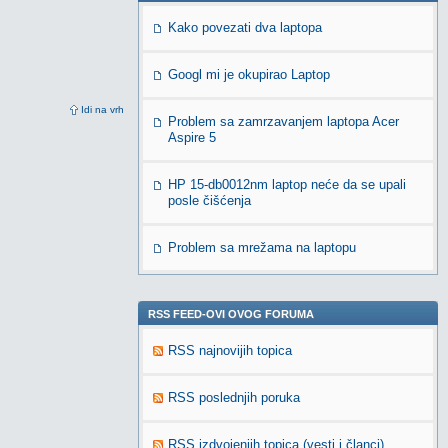
Kako povezati dva laptopa
Googl mi je okupirao Laptop
Idi na vrh
Problem sa zamrzavanjem laptopa Acer
Aspire 5
HP 15-db0012nm laptop neće da se upali
posle čišćenja
Problem sa mrežama na laptopu
RSS FEED-OVI OVOG FORUMA
RSS najnovijih topica
RSS poslednjih poruka
RSS izdvojenjih topica (vesti i članci)