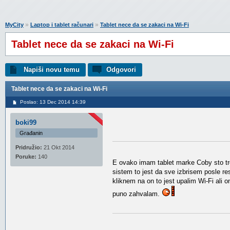
»
»
MyCity
Laptop i tablet računari
Tablet nece da se zakaci na Wi-Fi
Tablet nece da se zakaci na Wi-Fi
Napiši novu temu
Odgovori
Tablet nece da se zakaci na Wi-Fi
Poslao: 13 Dec 2014 14:39
boki99
Građanin
Pridružio:
21 Okt 2014
Poruke:
140
E ovako imam tablet marke Coby sto trenu
sistem to jest da sve izbrisem posle re
kliknem na on to jest upalim Wi-Fi ali 
puno zahvalam.