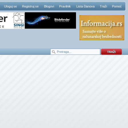
Uloguj se
Registruj se
Blogovi
Pravilnik
Lista članova
Traži
Pomoć