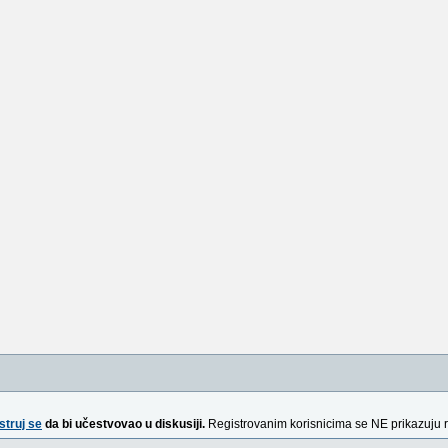
struj se
da bi učestvovao u diskusiji.
Registrovanim korisnicima se NE prikazuju 