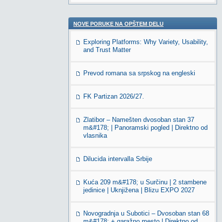
NOVE PORUKE NA OPŠTEM DELU
Exploring Platforms: Why Variety, Usability,
and Trust Matter
Prevod romana sa srpskog na engleski
FK Partizan 2026/27.
Zlatibor – Namešten dvosoban stan 37
m&#178; | Panoramski pogled | Direktno od
vlasnika
Dilucida intervalla Srbije
Kuća 209 m&#178; u Surčinu | 2 stambene
jedinice | Uknjižena | Blizu EXPO 2027
Novogradnja u Subotici – Dvosoban stan 68
m&#178; + garažno mesto | Direktno od