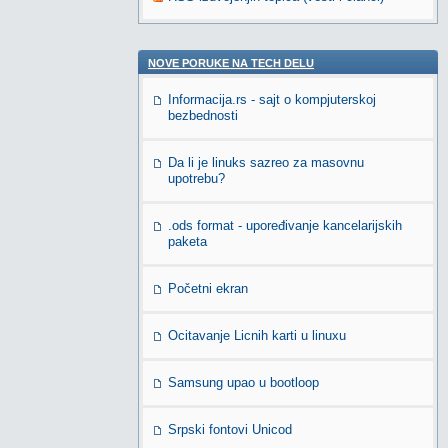
NOVE PORUKE NA TECH DELU
Informacija.rs - sajt o kompjuterskoj
bezbednosti
Da li je linuks sazreo za masovnu
upotrebu?
.ods format - upoređivanje kancelarijskih
paketa
Početni ekran
Ocitavanje Licnih karti u linuxu
Samsung upao u bootloop
Srpski fontovi Unicod