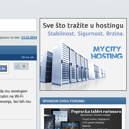
pisano na dan:
13.12.2014
Idi na vrh
0
m da mu resetujem
 zatim na Wi-Fi
resenja, bio bih mu
SPONZOR OVOG FORUMA: