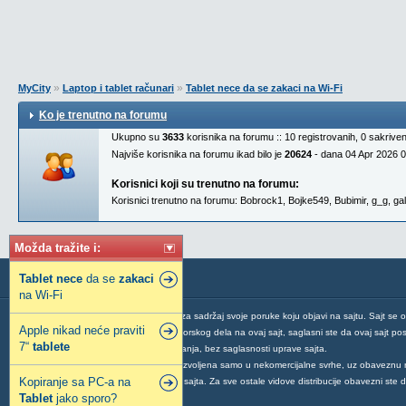
»
»
MyCity
Laptop i tablet računari
Tablet nece da se zakaci na Wi-Fi
Ko je trenutno na forumu
Ukupno su
3633
korisnika na forumu :: 10 registrovanih, 0 sakrive
Najviše korisnika na forumu ikad bilo je
20624
- dana 04 Apr 2026 
Korisnici koji su trenutno na forumu:
Korisnici trenutno na forumu:
Bobrock1
,
Bojke549
,
Bubimir
,
g_g
,
gal
Možda tražite i:
Tablet
nece
da se
zakaci
na Wi-Fi
Svaki korisnik ovog sajta je odgovoran za sadržaj svoje poruke koju objavi na sajtu. Sajt se 
Apple nikad neće praviti
Postavljanjem vaše poruke ili vašeg autorskog dela na ovaj sajt, saglasni ste da ovaj sajt post
7“
tablete
mogućnosti njegovog povlačenja ili brisanja, bez saglasnosti uprave sajta.
Distribucija sadržaja sa ovog sajta je dozvoljena samo u nekomercijalne svrhe, uz obaveznu 
Kopiranje sa PC-a na
uz obavezno navođenje adrese MyCity sajta. Za sve ostale vidove distribucije obavezni ste
Tablet
jako sporo?
MyCity sajta
.