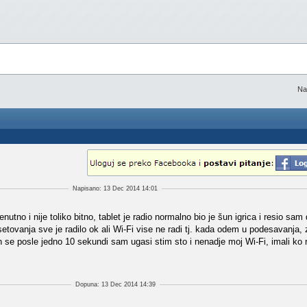
Na
Napisano: 13 Dec 2014 14:01
tno i nije toliko bitno, tablet je radio normalno bio je šun igrica i resio sa
setovanja sve je radilo ok ali Wi-Fi vise ne radi tj. kada odem u podesavanja,
on se posle jedno 10 sekundi sam ugasi stim sto i nenadje moj Wi-Fi, imali ko 
Dopuna: 13 Dec 2014 14:39