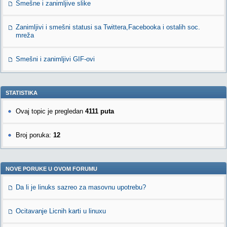
Smešne i zanimljive slike
Zanimljivi i smešni statusi sa Twittera,Facebooka i ostalih soc.
mreža
Smešni i zanimljivi GIF-ovi
STATISTIKA
Ovaj topic je pregledan
4111 puta
Broj poruka:
12
NOVE PORUKE U OVOM FORUMU
Da li je linuks sazreo za masovnu upotrebu?
Ocitavanje Licnih karti u linuxu