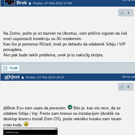
Brok
Poslao: 27 Feb 2013 17:38
1
Na Zorinu, pošto je on baziran na Ubuntuu, sam prilično siguran da ćeš
moći uspostaviš konekciju sa 3G modemom.
Kao što je pomenuo Ričard, imaš po defaultu da odabereš Srbiju i VIP
provajdera.
Ako pak bude nekih problema, uvek je tu sakis3g skripta.
Profil
g[h]ost
Idi na vr
Poslao: 27 Feb 2013 18:47
0
@Brok Evo sam uspio da povezem.
Bilo je, kao sto rece, da se
odabere Srbija i Vip. Posto sam krenuo sa instalacijom (dvoklik na
desktop ikonicu
Install Zorin OS
), posle nekoliko koraka sam nisam
znao kuda.