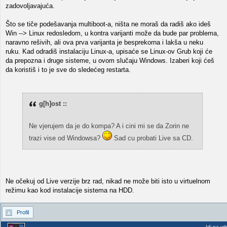
zadovoljavajuća.
Što se tiče podešavanja multiboot-a, ništa ne moraš da radiš ako ideš
Win --> Linux redosledom, u kontra varijanti može da bude par problema,
naravno rešivih, ali ova prva varijanta je besprekorna i lakša u neku
ruku. Kad odradiš instalaciju Linux-a, upisaće se Linux-ov Grub koji će
da prepozna i druge sisteme, u ovom slučaju Windows. Izaberi koji ćeš
da koristiš i to je sve do sledećeg restarta.
g[h]ost ::
Ne vjerujem da je do kompa? A i cini mi se da Zorin ne
trazi vise od Windowsa?
Sad cu probati Live sa CD.
Ne očekuj od Live verzije brz rad, nikad ne može biti isto u virtuelnom
režimu kao kod instalacije sistema na HDD.
Profil
Idi na vr