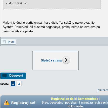
sudo fdisk -l
Malo ti je čudno particionisan hard disk. Taj sda2 je najverovatnije
System Reserved, ali pustimo nagađanja, probaj nešto od ova dva pa
ćemo videti šta je šta.
Profil
Sledeća strana
Odgovori
Strana:
1
2
Idi na v