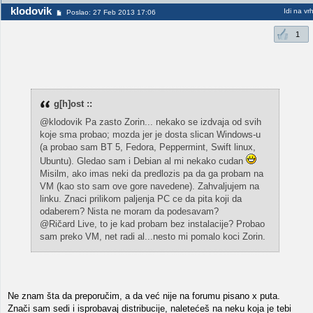
klodovik
Idi na vr
Poslao: 27 Feb 2013 17:06
1
g[h]ost ::
@klodovik Pa zasto Zorin... nekako se izdvaja od svih
koje sma probao; mozda jer je dosta slican Windows-u
(a probao sam BT 5, Fedora, Peppermint, Swift linux,
Ubuntu). Gledao sam i Debian al mi nekako cudan
Misilm, ako imas neki da predlozis pa da ga probam na
VM (kao sto sam ove gore navedene). Zahvaljujem na
linku. Znaci prilikom paljenja PC ce da pita koji da
odaberem? Nista ne moram da podesavam?
@Ričard Live, to je kad probam bez instalacije? Probao
sam preko VM, net radi al...nesto mi pomalo koci Zorin.
Ne znam šta da preporučim, a da već nije na forumu pisano x puta.
Znači sam sedi i isprobavaj distribucije, naletećeš na neku koja je tebi