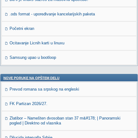
.ods format - upoređivanje kancelarijskih paketa
Početni ekran
Ocitavanje Licnih karti u linuxu
Samsung upao u bootloop
NOVE PORUKE NA OPŠTEM DELU
Prevod romana sa srpskog na engleski
FK Partizan 2026/27.
Zlatibor – Namešten dvosoban stan 37 m&#178; | Panoramski
pogled | Direktno od vlasnika
Dilucida intervalla Srbije