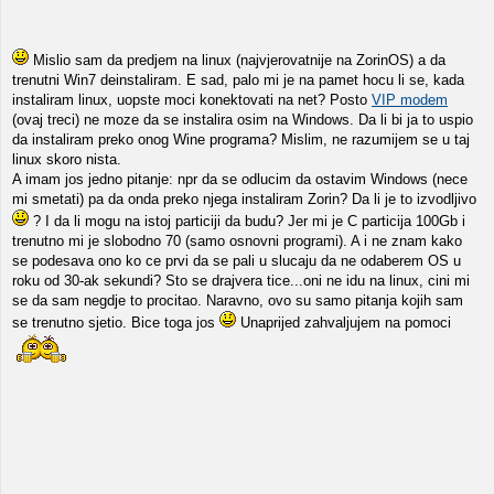
Mislio sam da predjem na linux (najvjerovatnije na ZorinOS) a da
trenutni Win7 deinstaliram. E sad, palo mi je na pamet hocu li se, kada
instaliram linux, uopste moci konektovati na net? Posto
VIP modem
(ovaj treci) ne moze da se instalira osim na Windows. Da li bi ja to uspio
da instaliram preko onog Wine programa? Mislim, ne razumijem se u taj
linux skoro nista.
A imam jos jedno pitanje: npr da se odlucim da ostavim Windows (nece
mi smetati) pa da onda preko njega instaliram Zorin? Da li je to izvodljivo
? I da li mogu na istoj particiji da budu? Jer mi je C particija 100Gb i
trenutno mi je slobodno 70 (samo osnovni programi). A i ne znam kako
se podesava ono ko ce prvi da se pali u slucaju da ne odaberem OS u
roku od 30-ak sekundi? Sto se drajvera tice...oni ne idu na linux, cini mi
se da sam negdje to procitao. Naravno, ovo su samo pitanja kojih sam
se trenutno sjetio. Bice toga jos
Unaprijed zahvaljujem na pomoci