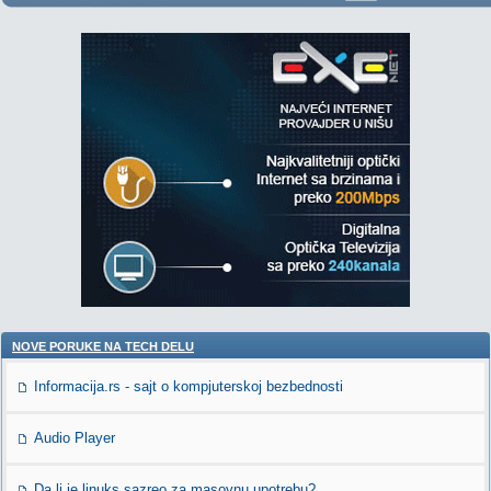
NOVE PORUKE NA TECH DELU
Informacija.rs - sajt o kompjuterskoj bezbednosti
Audio Player
Da li je linuks sazreo za masovnu upotrebu?