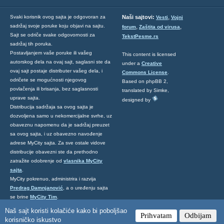
,
Svaki korisnik ovog sajta je odgovoran za
Naši sajtovi:
Vesti
Vojni
sadržaj svoje poruke koju objavi na sajtu.
,
,
forum
Zaštita od virusa
Sajt se odriče svake odgovornosti za
TekstPesme.rs
sadržaj tih poruka.
Postavljanjem vaše poruke ili vašeg
This content is licensed
autorskog dela na ovaj sajt, saglasni ste da
under a
Creative
ovaj sajt postaje distributer vašeg dela, i
Commons License
.
odričete se mogućnosti njegovog
Based on phpBB 2,
povlačenja ili brisanja, bez saglasnosti
translated by Simke,
uprave sajta.
designed by
Distribucija sadržaja sa ovog sajta je
dozvoljena samo u nekomercijalne svrhe, uz
obaveznu napomenu da je sadržaj preuzet
sa ovog sajta, i uz obavezno navođenje
adrese MyCity sajta. Za sve ostale vidove
distribucije obavezni ste da prethodno
zatražite odobrenje od
vlasnika MyCity
sajta
.
MyCity pokrenuo, administrira i razvija
Predrag Damnjanović
, a o uređenju sajta
se brine
MyCity Tim
.
Ukoliko želite da nas kontaktirate kliknite
Naš sajt koristi kolačiće kako bi poboljšao
Prihvatam
Odbijam
ovde
.
korisničko iskustvo