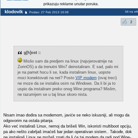
prikazuju reklame unutar poruka.
klodovik
Idi na vr
Poslao: 27 Feb 2013 16:06
2
g[h]ost ::
Mislio sam da predjem na linux (najvjerovatnije na
ZorinOS) a da trenutni Win7 deinstaliram. E sad, palo mi
je na pamet hocu li se, kada instaliram linux, uopste
moci konektovati na net? Posto
VIP modem
(ovaj treci)
ne moze da se instalira osim na Windows. Da li bi ja to
uspio da instaliram preko onog Wine programa? Mislim,
ne razumijem se u taj linux skoro nista.
Nisam imao dodira sa modemom, javiće se neko iskusniji, ali mogu da
odgovorim na ostala pitanja.
Ako već instaliraš Linux, nemoj da brišeš Win, iskoristi multiboot opciju,
pa ako nešto zabrljaš imaćeš bar jedan operativan sistem.. Takođe, dok
ne instaliraš Linux ne možeš znati da li će taj modem da radi pod Wine-