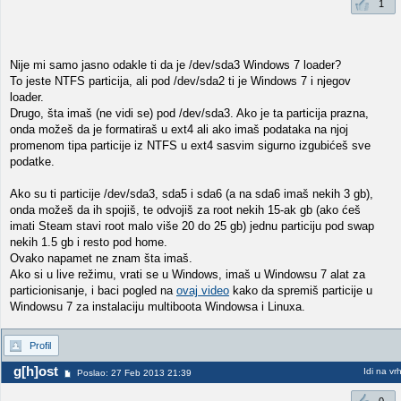
1
Nije mi samo jasno odakle ti da je /dev/sda3 Windows 7 loader?
To jeste NTFS particija, ali pod /dev/sda2 ti je Windows 7 i njegov
loader.
Drugo, šta imaš (ne vidi se) pod /dev/sda3. Ako je ta particija prazna,
onda možeš da je formatiraš u ext4 ali ako imaš podataka na njoj
promenom tipa particije iz NTFS u ext4 sasvim sigurno izgubićeš sve
podatke.
Ako su ti particije /dev/sda3, sda5 i sda6 (a na sda6 imaš nekih 3 gb),
onda možeš da ih spojiš, te odvojiš za root nekih 15-ak gb (ako ćeš
imati Steam stavi root malo više 20 do 25 gb) jednu particiju pod swap
nekih 1.5 gb i resto pod home.
Ovako napamet ne znam šta imaš.
Ako si u live režimu, vrati se u Windows, imaš u Windowsu 7 alat za
particionisanje, i baci pogled na
ovaj video
kako da spremiš particije u
Windowsu 7 za instalaciju multiboota Windowsa i Linuxa.
Profil
g[h]ost
Idi na vr
Poslao: 27 Feb 2013 21:39