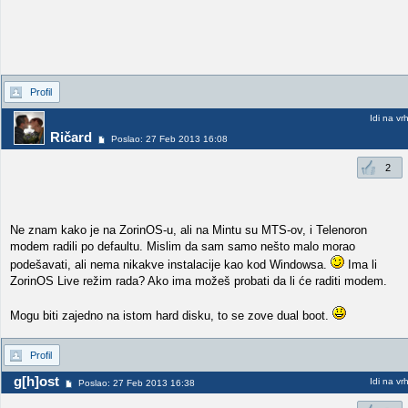
Profil
Idi na vr
Ričard
Poslao: 27 Feb 2013 16:08
2
Ne znam kako je na ZorinOS-u, ali na Mintu su MTS-ov, i Telenoron
modem radili po defaultu. Mislim da sam samo nešto malo morao
podešavati, ali nema nikakve instalacije kao kod Windowsa.
Ima li
ZorinOS Live režim rada? Ako ima možeš probati da li će raditi modem.
Mogu biti zajedno na istom hard disku, to se zove dual boot.
Profil
g[h]ost
Idi na vr
Poslao: 27 Feb 2013 16:38