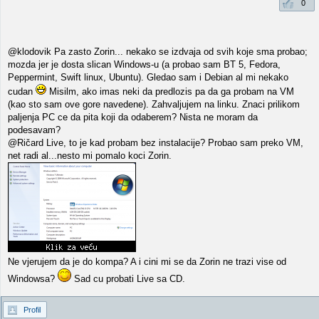
0
@klodovik Pa zasto Zorin... nekako se izdvaja od svih koje sma probao;
mozda jer je dosta slican Windows-u (a probao sam BT 5, Fedora,
Peppermint, Swift linux, Ubuntu). Gledao sam i Debian al mi nekako
cudan
Misilm, ako imas neki da predlozis pa da ga probam na VM
(kao sto sam ove gore navedene). Zahvaljujem na linku. Znaci prilikom
paljenja PC ce da pita koji da odaberem? Nista ne moram da
podesavam?
@Ričard Live, to je kad probam bez instalacije? Probao sam preko VM,
net radi al...nesto mi pomalo koci Zorin.
Ne vjerujem da je do kompa? A i cini mi se da Zorin ne trazi vise od
Windowsa?
Sad cu probati Live sa CD.
Profil