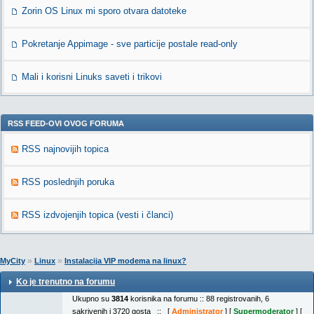
Zorin OS Linux mi sporo otvara datoteke
Pokretanje Appimage - sve particije postale read-only
Mali i korisni Linuks saveti i trikovi
RSS FEED-OVI OVOG FORUMA
RSS najnovijih topica
RSS poslednjih poruka
RSS izdvojenjih topica (vesti i članci)
»
»
MyCity
Linux
Instalacija VIP modema na linux?
Ko je trenutno na forumu
Ukupno su
3814
korisnika na forumu :: 88 registrovanih, 6
sakrivenih i 3720 gosta :: [
Administrator
] [
Supermoderator
] [