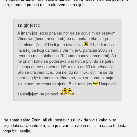
om, mora se probati (osim ako već neko nije)
g[h]ost ::
A imam jos jedno pitanje: npr da se odlucim da ostavim
Windows (nece mi smetati) pa da onda preko njega
instaliram Zorin? Da li je to izvodljivo
? I da li mogu
na istoj particiji da budu? Jer mi je C particija 100Gb i
trenutno mi je slobodno 70 (samo osnovni programi). A i
ne znam kako se podesava ono ko ce prvi da se pali u
slucaju da ne odaberem OS u roku od 30-ak sekundi?
Sto se drajvera tice...oni ne idu na linux, cini mi se da
sam negdje to procitao. Naravno, ovo su samo pitanja
kojih sam se trenutno sjetio. Bice toga jos
Unaprijed
zahvaljujem na pomoci
Ne znam zašto Zorin, ali ok, postaviću ti link da vidiš kako bi to
izgledalo sa Ubuntu-om, ista je stvar i sa Zorin i mislim da će ti dosta
toga biti jasnije.