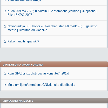
Kuća 209 m&#178; u Surčinu | 2 stambene jedinice | Uknjižena |
Blizu EXPO 2027
Novogradnja u Subotici – Dvosoban stan 68 m&#178; + garažno
mesto | Direktno od vlasnika
Kako nauciti japanski?
U FOKUSU NA OVOM FORUMU
Koju GNU/Linux distribuciju koristite? [2017]
Moja omiljena/omražena GNU/Linuks distribucija
IZDVOJENO NA MYCITY