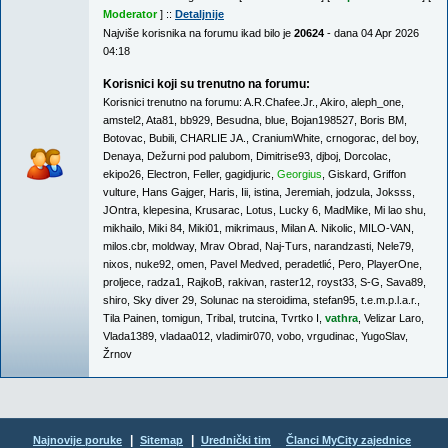
Moderator
] ::
Detaljnije
Najviše korisnika na forumu ikad bilo je
20624
- dana 04 Apr 2026
04:18
Korisnici koji su trenutno na forumu:
Korisnici trenutno na forumu:
A.R.Chafee.Jr.
,
Akiro
,
aleph_one
,
amstel2
,
Ata81
,
bb929
,
Besudna
,
blue
,
Bojan198527
,
Boris BM
,
Botovac
,
Bubili
,
CHARLIE JA.
,
CraniumWhite
,
crnogorac
,
del boy
,
Denaya
,
Dežurni pod palubom
,
Dimitrise93
,
djboj
,
Dorcolac
,
ekipo26
,
Electron
,
Feller
,
gagidjuric
,
Georgius
,
Giskard
,
Griffon
vulture
,
Hans Gajger
,
Haris
,
Iii
,
istina
,
Jeremiah
,
jodzula
,
Joksss
,
JOntra
,
klepesina
,
Krusarac
,
Lotus
,
Lucky 6
,
MadMike
,
Mi lao shu
,
mikhailo
,
Miki 84
,
Miki01
,
mikrimaus
,
Milan A. Nikolic
,
MILO-VAN
,
milos.cbr
,
moldway
,
Mrav Obrad
,
Naj-Turs
,
narandzasti
,
Nele79
,
nixos
,
nuke92
,
omen
,
Pavel Medved
,
peradetlić
,
Pero
,
PlayerOne
,
proljece
,
radza1
,
RajkoB
,
rakivan
,
raster12
,
royst33
,
S-G
,
Sava89
,
shiro
,
Sky diver 29
,
Solunac na steroidima
,
stefan95
,
t.e.m.p.l.a.r.
,
Tila Painen
,
tomigun
,
Tribal
,
trutcina
,
Tvrtko I
,
vathra
,
Velizar Laro
,
Vlada1389
,
vladaa012
,
vladimir070
,
vobo
,
vrgudinac
,
YugoSlav
,
Žrnov
|
|
Najnovije poruke
Sitemap
Urednički tim
Članci MyCity zajednice