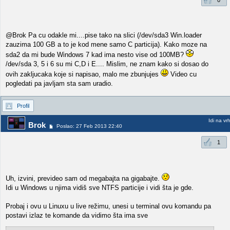
0
@Brok Pa cu odakle mi....pise tako na slici (/dev/sda3 Win.loader
zauzima 100 GB a to je kod mene samo C particija). Kako moze na
sda2 da mi bude Windows 7 kad ima nesto vise od 100MB?
/dev/sda 3, 5 i 6 su mi C,D i E.... Mislim, ne znam kako si dosao do
ovih zakljucaka koje si napisao, malo me zbunjujes
Video cu
pogledati pa javljam sta sam uradio.
Profil
Idi na vr
Brok
Poslao: 27 Feb 2013 22:40
1
Uh, izvini, prevideo sam od megabajta na gigabajte.
Idi u Windows u njima vidiš sve NTFS particije i vidi šta je gde.
Probaj i ovu u Linuxu u live režimu, unesi u terminal ovu komandu pa
postavi izlaz te komande da vidimo šta ima sve