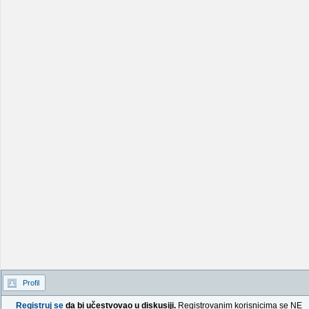
Profil
Registruj se
da bi učestvovao u diskusiji.
Registrovanim korisnicima se NE