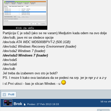
Partijicija C je sda3 (ako se ne varam).Medjutim kada odem na ovo dolje
/dev/sdb
, jave mi se sledece opcije
/dev/sda ATA WDC WD5000BPVT-2 (500.1GB)
/dev/sda1 Windows Recovery Environment (loader)
/dev/sda2 Windows 7 (loader)
/dev/sda3 Windows 7 (loader)
/dev/sda5
/dev/sda6
/dev/sdb
Jel treba da izaberem ovo sto je bold?
PS. I moze li kako ova tastatura da se podesi na srp. jer je npr
y-z
a
z-y
i sl.Prvi utisci - bas je slican Windws - u
Profil
Idi na vr
Brok
Poslao: 27 Feb 2013 19:33