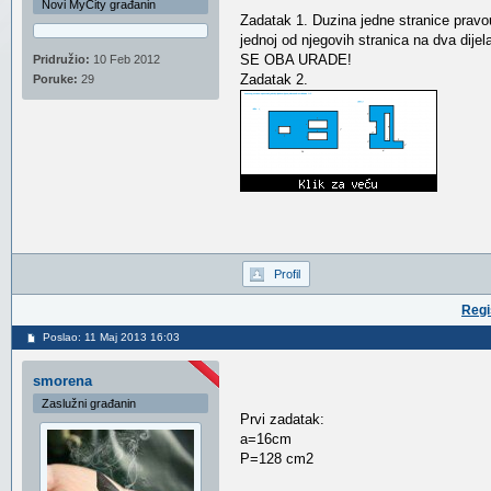
Novi MyCity građanin
Zadatak 1. Duzina jedne stranice pravo
jednoj od njegovih stranica na dva d
SE OBA URADE!
Pridružio:
10 Feb 2012
Zadatak 2.
Poruke:
29
Profil
Regi
Poslao: 11 Maj 2013 16:03
smorena
Zaslužni građanin
Prvi zadatak:
a=16cm
P=128 cm2