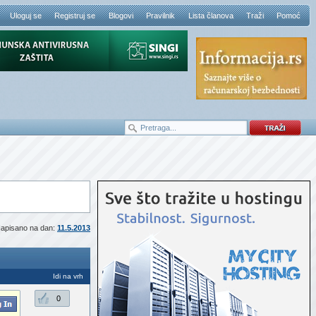
Uloguj se
Registruj se
Blogovi
Pravilnik
Lista članova
Traži
Pomoć
apisano na dan:
11.5.2013
Idi na vrh
0