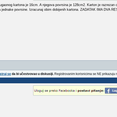
ugaonog kartona je 16cm. A njegova povrsina je 128cm2. Karton je razrezan 
ijela jednake povrsine. Izracunaj obim dobijenih kartona. ZADATAK IMA DVA
struj se
da bi učestvovao u diskusiji.
Registrovanim korisnicima se NE prikazuju 