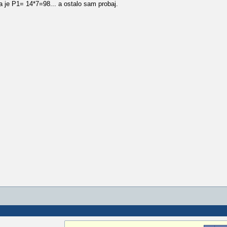
a je P1= 14*7=98... a ostalo sam probaj.