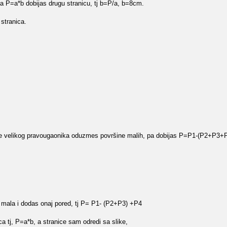
a P=a*b dobijas drugu stranicu, tj b=P/a, b=8cm.
stranica.
šine velikog pravougaonika oduzmes površine malih, pa dobijas P=P1-(P2+P3+
 mala i dodas onaj pored, tj P= P1- (P2+P3) +P4
a tj, P=a*b, a stranice sam odredi sa slike,