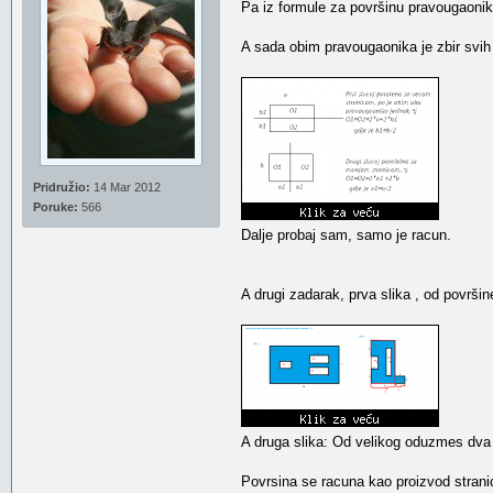
Pa iz formule za površinu pravougaonik
A sada obim pravougaonika je zbir svih 
Pridružio:
14 Mar 2012
Poruke:
566
Dalje probaj sam, samo je racun.
A drugi zadarak, prva slika , od povr
A druga slika: Od velikog oduzmes dva
Povrsina se racuna kao proizvod stranic