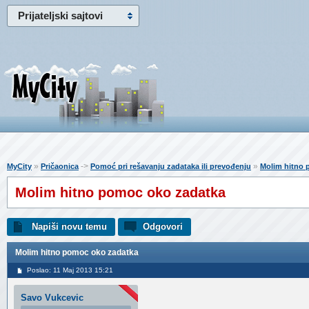
Prijateljski sajtovi
»
->
»
MyCity
Pričaonica
Pomoć pri rešavanju zadataka ili prevođenju
Molim hitno 
Molim hitno pomoc oko zadatka
Napiši novu temu
Odgovori
Molim hitno pomoc oko zadatka
Poslao: 11 Maj 2013 15:21
Savo Vukcevic