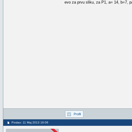
evo za prvu sliku, za P1, a= 14, b=7, p
Profil
Poslao: 11 Maj 2013 16:06