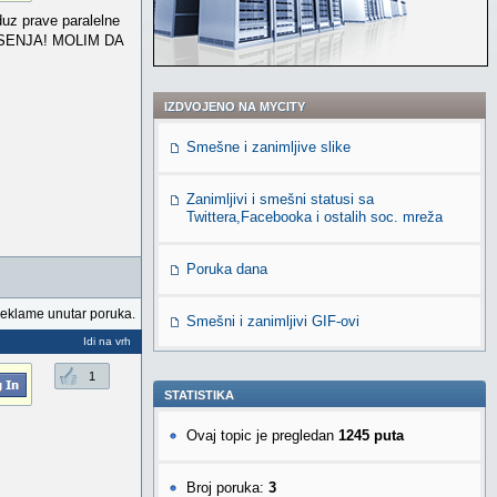
duz prave paralelne
 RESENJA! MOLIM DA
IZDVOJENO NA MYCITY
Smešne i zanimljive slike
Zanimljivi i smešni statusi sa
Twittera,Facebooka i ostalih soc. mreža
Poruka dana
reklame unutar poruka.
Smešni i zanimljivi GIF-ovi
Idi na vrh
1
STATISTIKA
Ovaj topic je pregledan
1245 puta
Broj poruka:
3