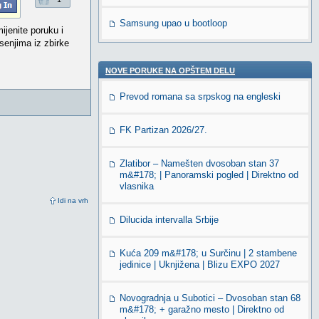
Samsung upao u bootloop
ijenite poruku i
senjima iz zbirke
NOVE PORUKE NA OPŠTEM DELU
Prevod romana sa srpskog na engleski
FK Partizan 2026/27.
Zlatibor – Namešten dvosoban stan 37
m&#178; | Panoramski pogled | Direktno od
vlasnika
Idi na vrh
Dilucida intervalla Srbije
Kuća 209 m&#178; u Surčinu | 2 stambene
jedinice | Uknjižena | Blizu EXPO 2027
Novogradnja u Subotici – Dvosoban stan 68
m&#178; + garažno mesto | Direktno od