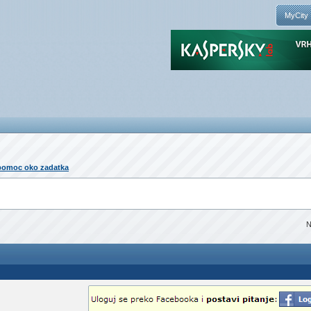
MyCity
pomoc oko zadatka
N