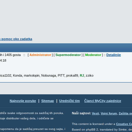
o pomoc oko zadatka
nih i 1405 gosta :: [
Administrator
] [
Supermoderator
] [
Moderator
] ::
Detaljnije
04:18
vica1102
,
Konda
,
markolopin
,
Nobunaga
,
PITT
,
proka89
,
RJ
,
zziko
|
|
Najnovije poruke
Sitemap
Urednički tim
Članci MyCity zajednice
,
,
odriče svake odgovornosti za sadržaj tih poruka.
Naši sajtovi:
Vesti
Vojni forum
Zaštita o
aje distributer vašeg dela, i odričete se
This content is licensed under a
Creative 
napomenu da je sadržaj preuzet sa ovog sajta, i
Based on phpBB 2, translated by Simke, d