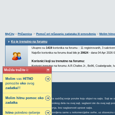
»
->
»
MyCity
Pričaonica
Pomoć pri rešavanju zadataka ili prevođenju
Molim hitn
Ko je trenutno na forumu
Ukupno su
1419
korisnika na forumu :: 11 registrovanih, 3 sakrive
Najviše korisnika na forumu ikad bilo je
20624
- dana 04 Apr 2026 
Korisnici koji su trenutno na forumu:
Korisnici trenutno na forumu:
A.R.Chafee.Jr.
,
Bo96
,
Coabelgrade
,
I
Možda tražite i:
Molim
vas
HITNO
pomozite
oko
ovog
zadatka
!!!
Molim
hitnu
pomoc
oko
Svaki korisnik ovog sajta je odgovoran za sadržaj svoje poruke koju objavi na sajtu. Sajt se 
zadatka
Postavljanjem vaše poruke ili vašeg autorskog dela na ovaj sajt, saglasni ste da ovaj sajt post
mogućnosti njegovog povlačenja ili brisanja, bez saglasnosti uprave sajta.
hitno
potrebno rješenje
Distribucija sadržaja sa ovog sajta je dozvoljena samo u nekomercijalne svrhe, uz obaveznu 