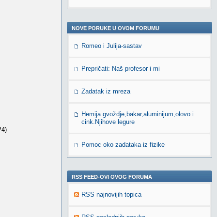
NOVE PORUKE U OVOM FORUMU
Romeo i Julija-sastav
Prepričati: Naš profesor i mi
Zadatak iz mreza
Hemija gvoždje,bakar,aluminijum,olovo i
cink.Njihove legure
P4)
Pomoc oko zadataka iz fizike
RSS FEED-OVI OVOG FORUMA
RSS najnovijih topica