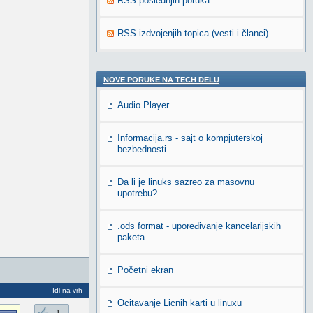
RSS poslednjih poruka
RSS izdvojenjih topica (vesti i članci)
NOVE PORUKE NA TECH DELU
Audio Player
Informacija.rs - sajt o kompjuterskoj
bezbednosti
Da li je linuks sazreo za masovnu
upotrebu?
.ods format - upoređivanje kancelarijskih
paketa
Početni ekran
Idi na vrh
Ocitavanje Licnih karti u linuxu
1