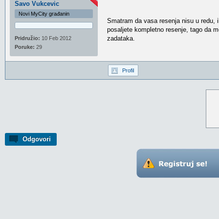
Savo Vukcevic
Novi MyCity građanin
Smatram da vasa resenja nisu u redu, il
posaljete kompletno resenje, tago da m
zadataka.
Pridružio:
10 Feb 2012
Poruke:
29
Profil
Odgovori