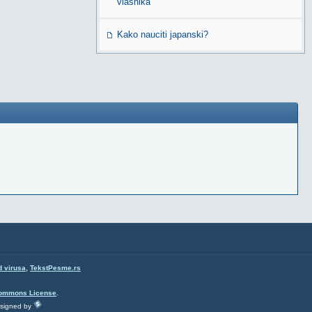
vlasnika
Kako nauciti japanski?
,
d virusa
TekstPesme.rs
Commons License
.
esigned by