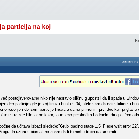
 particija na koj
Na
Skokni na 
ć postoji(verovatno niko nije napravio sličnu glupost) i da li spada u window
dvojen deo particije gde je xp) linux ubuntu 9.04, htela sam da deinstaliram ubu
no rešenje i obrišem particije linuxa a da ne primenim prvi deo koji je glasi
o mi to nije bilo jasno kako, ja to lepo preskočim i odradim drugo - formatira
čne da učitava izbaci sledeće:"Grub loading stage 1.5. Plese wait error 22
ogu da uđem u bios ali ne znam da li tu nešto treba da se uradi.