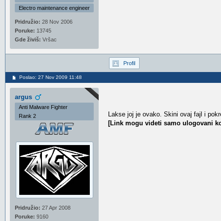
Electro maintenance engineer
Pridružio:
28 Nov 2006
Poruke:
13745
Gde živiš:
Vršac
Profil
Poslao: 27 Nov 2009 11:48
argus
Anti Malware Fighter
Lakse joj je ovako. Skini ovaj fajl i po
Rank 2
[Link mogu videti samo ulogovani ko
Pridružio:
27 Apr 2008
Poruke:
9160