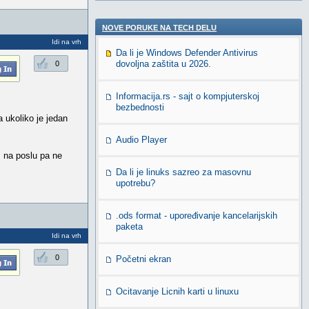
NOVE PORUKE NA TECH DELU
Idi na vrh
Da li je Windows Defender Antivirus
dovoljna zaštita u 2026.
0
Informacija.rs - sajt o kompjuterskoj
bezbednosti
a ukoliko je jedan
Audio Player
m na poslu pa ne
Da li je linuks sazreo za masovnu
upotrebu?
.ods format - upoređivanje kancelarijskih
paketa
Idi na vrh
0
Početni ekran
Ocitavanje Licnih karti u linuxu