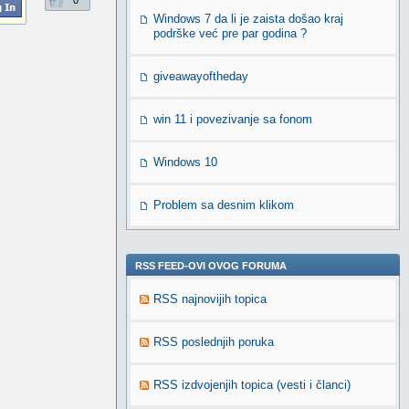
0
Windows 7 da li je zaista došao kraj
podrške već pre par godina ?
giveawayoftheday
win 11 i povezivanje sa fonom
Windows 10
Problem sa desnim klikom
RSS FEED-OVI OVOG FORUMA
RSS najnovijih topica
RSS poslednjih poruka
RSS izdvojenjih topica (vesti i članci)