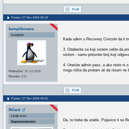
Profil
Poslao: 27 Nov 2009 09:23
komplikovana
Građanin
Kada uđem u Recovery Conzole da li tre
3. Odaberite za koji sistem zelite da pr
sistem - samo pritisnite broj koji odgov
4. Unesite admin pass, a ako niste ni 
mogu ništa da probam ali da nisam ne 
Pridružio:
30 Jul 2009
Poruke:
233
Profil
Poslao: 27 Nov 2009 09:31
Ričard
Lavlje srce
Da, to treba da uradis. Pojavice ti se
Supermoderator