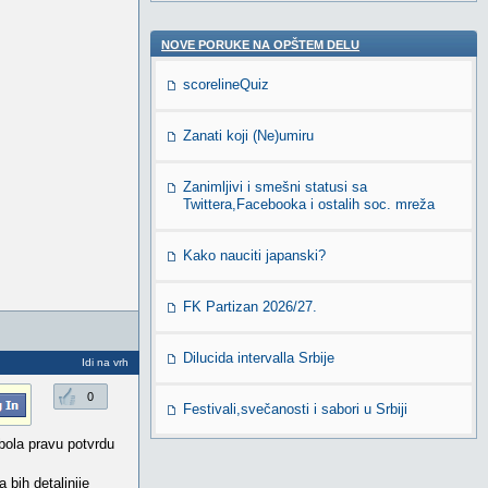
NOVE PORUKE NA OPŠTEM DELU
scorelineQuiz
Zanati koji (Ne)umiru
Zanimljivi i smešni statusi sa
Twittera,Facebooka i ostalih soc. mreža
Kako nauciti japanski?
FK Partizan 2026/27.
Dilucida intervalla Srbije
Idi na vrh
0
Festivali,svečanosti i sabori u Srbiji
bola pravu potvrdu
 bih detaljnije