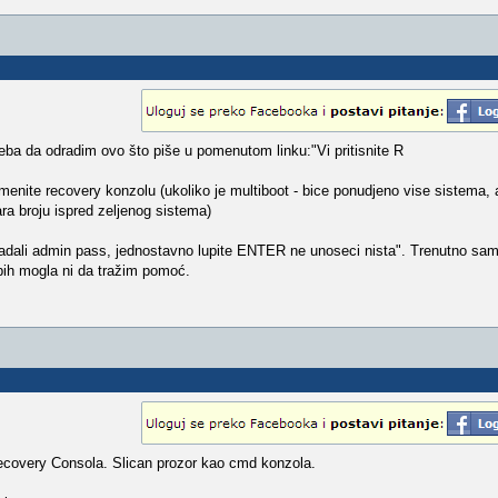
ba da odradim ovo što piše u pomenutom linku:"Vi pritisnite R
imenite recovery konzolu (ukoliko je multiboot - bice ponudjeno vise sistema, 
ara broju ispred zeljenog sistema)
zadali admin pass, jednostavno lupite ENTER ne unoseci nista". Trenutno sa
bih mogla ni da tražim pomoć.
 Recovery Consola. Slican prozor kao cmd konzola.