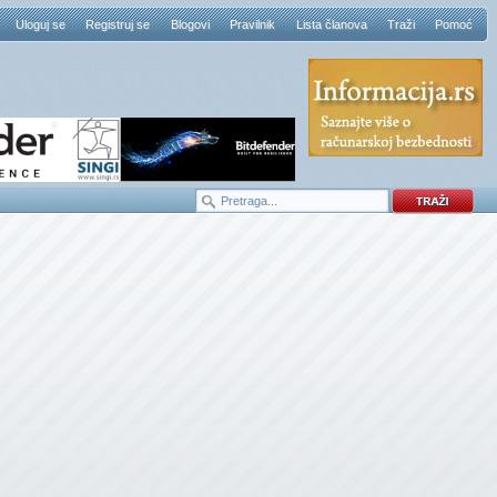
Uloguj se
Registruj se
Blogovi
Pravilnik
Lista članova
Traži
Pomoć