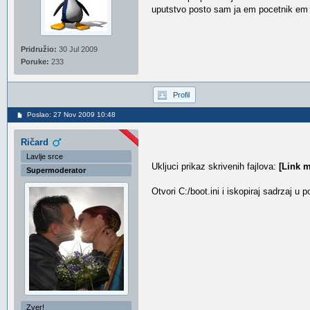
uputstvo posto sam ja em pocetnik em 
Pridružio:
30 Jul 2009
Poruke:
233
Profil
Poslao: 27 Nov 2009 10:48
Ričard
Lavlje srce
Ukljuci prikaz skrivenih fajlova:
[Link m
Supermoderator
Otvori C:/boot.ini i iskopiraj sadrzaj u 
Zver!