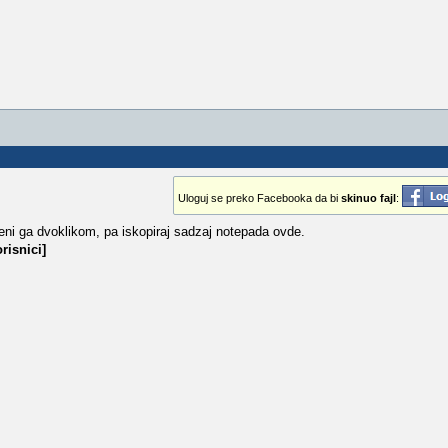
Uloguj se preko Facebooka da bi
skinuo fajl
:
kreni ga dvoklikom, pa iskopiraj sadzaj notepada ovde.
risnici]