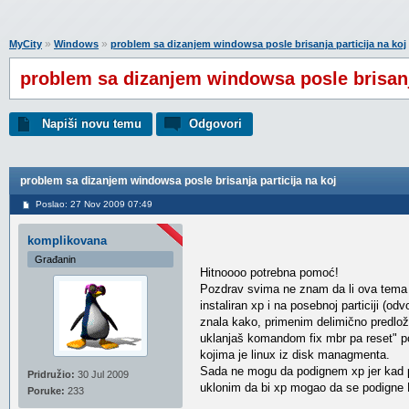
»
»
MyCity
Windows
problem sa dizanjem windowsa posle brisanja particija na koj
problem sa dizanjem windowsa posle brisanja
Napiši novu temu
Odgovori
problem sa dizanjem windowsa posle brisanja particija na koj
Poslao: 27 Nov 2009 07:49
komplikovana
Građanin
Hitnoooo potrebna pomoć!
Pozdrav svima ne znam da li ova tema ve
instaliran xp i na posebnoj particiji (o
znala kako, primenim delimično predlože
uklanjaš komandom fix mbr pa reset" pošt
kojima je linux iz disk managmenta.
Sada ne mogu da podignem xp jer kad po
Pridružio:
30 Jul 2009
uklonim da bi xp mogao da se podigne M
Poruke:
233