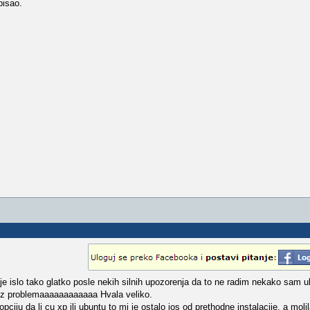
pisao.
e islo tako glatko posle nekih silnih upozorenja da to ne radim nekako sam u
 bez problemaaaaaaaaaaaa Hvala veliko.
iju da li cu xp ili ubuntu to mi je ostalo jos od prethodne instalacije, a molila