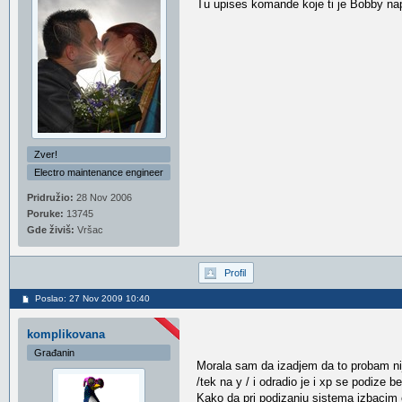
Tu upises komande koje ti je Bobby na
Zver!
Electro maintenance engineer
Pridružio:
28 Nov 2006
Poruke:
13745
Gde živiš:
Vršac
Profil
Poslao: 27 Nov 2009 10:40
komplikovana
Građanin
Morala sam da izadjem da to probam nij
/tek na y / i odradio je i xp se podize
Kako da pri podizanju sistema izbacim opc