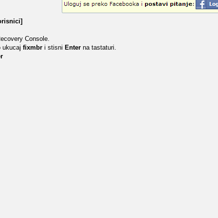
risnici]
Recovery Console.
o ukucaj
fixmbr
i stisni
Enter
na tastaturi.
r