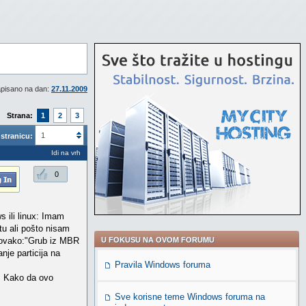
pisano na dan:
27.11.2009
Strana:
1
2
3
1
stranicu:
Idi na vrh
0
s ili linux: Imam
ntu ali pošto nisam
o ovako:"Grub iz MBR
U FOKUSU NA OVOM FORUMU
nje particija na
Pravila Windows foruma
". Kako da ovo
Sve korisne teme Windows foruma na