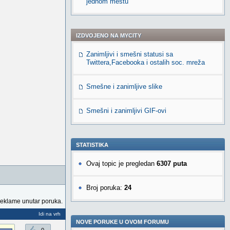
jednom mestu
IZDVOJENO NA MYCITY
Zanimljivi i smešni statusi sa
Twittera,Facebooka i ostalih soc. mreža
Smešne i zanimljive slike
Smešni i zanimljivi GIF-ovi
STATISTIKA
Ovaj topic je pregledan
6307 puta
Broj poruka:
24
reklame unutar poruka.
Idi na vrh
NOVE PORUKE U OVOM FORUMU