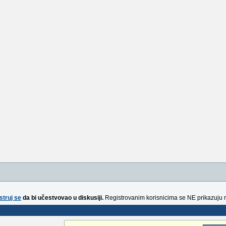
struj se
da bi učestvovao u diskusiji.
Registrovanim korisnicima se NE prikazuju 