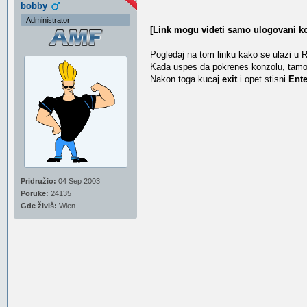
bobby
Administrator
[Link mogu videti samo ulogovani ko
Pogledaj na tom linku kako se ulazi u 
Kada uspes da pokrenes konzolu, tam
Nakon toga kucaj
exit
i opet stisni
Ente
Pridružio:
04 Sep 2003
Poruke:
24135
Gde živiš:
Wien