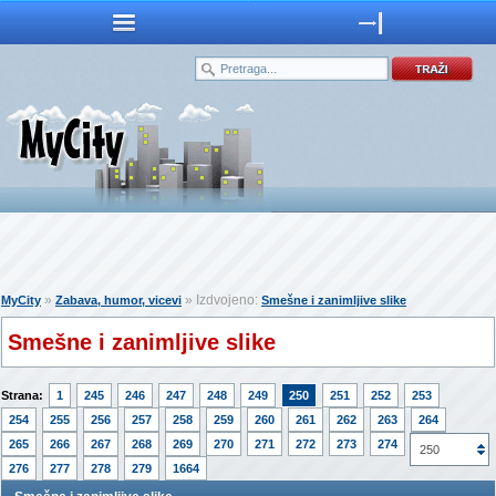
»
» Izdvojeno:
MyCity
Zabava, humor, vicevi
Smešne i zanimljive slike
Smešne i zanimljive slike
Strana:
1
245
246
247
248
249
250
251
252
253
254
255
256
257
258
259
260
261
262
263
264
265
266
267
268
269
270
271
272
273
274
275
250
276
277
278
279
1664