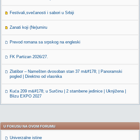
Festivali,svečanosti i sabori u Srbiji
Zanati koji (Ne)umiru
Prevod romana sa srpskog na engleski
FK Partizan 2026/27.
Zlatibor – Namešten dvosoban stan 37 m&#178; | Panoramski
pogled | Direktno od vlasnika
Kuća 209 m&#178; u Surčinu | 2 stambene jedinice | Uknjižena |
Blizu EXPO 2027
U FOKUSU NA OVOM FORUMU
Univerzalne istine