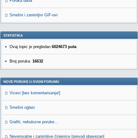
Poruka dana
Smešni i zanimljivi GIF-ovi
STATISTIKA
Ovaj topic je pregledan
6024673 puta
Broj poruka:
16632
NOVE PORUKE U OVOM FORUMU
Vicevi [bez komentarisanja!]
Smešni oglasi
Grafiti, nebulozne poruke...
Neverovatne i zanimljive činjenice [prevod obavezan]