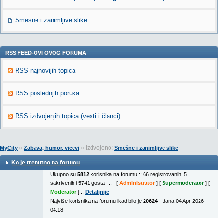
Smešne i zanimljive slike
RSS FEED-OVI OVOG FORUMA
RSS najnovijih topica
RSS poslednjih poruka
RSS izdvojenjih topica (vesti i članci)
»
» Izdvojeno:
MyCity
Zabava, humor, vicevi
Smešne i zanimljive slike
Ko je trenutno na forumu
Ukupno su
5812
korisnika na forumu :: 66 registrovanih, 5
sakrivenih i 5741 gosta :: [
Administrator
] [
Supermoderator
] [
Moderator
] ::
Detaljnije
Najviše korisnika na forumu ikad bilo je
20624
- dana 04 Apr 2026
04:18