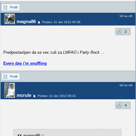
Profil
Idi na vrh
magna86
Poslao: 11 Jan 2012 00:38
2
Predpostavljam da se vec culi za
LMFAO
i
Party Rock
...
Every day i'm snuffling
Profil
Idi na vrh
mcrule
Poslao: 11 Jan 2012 00:41
4
magna86 ::