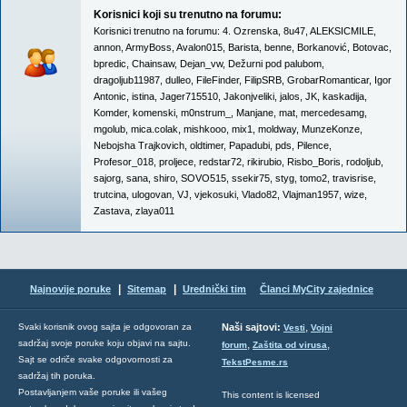
Korisnici koji su trenutno na forumu:
Korisnici trenutno na forumu:
4. Ozrenska
,
8u47
,
ALEKSICMILE
,
annon
,
ArmyBoss
,
Avalon015
,
Barista
,
benne
,
Borkanović
,
Botovac
,
bpredic
,
Chainsaw
,
Dejan_vw
,
Dežurni pod palubom
,
dragoljub11987
,
dulleo
,
FileFinder
,
FilipSRB
,
GrobarRomanticar
,
Igor
Antonic
,
istina
,
Jager715510
,
Jakonjveliki
,
jalos
,
JK
,
kaskadija
,
Komder
,
komenski
,
m0nstrum_
,
Manjane
,
mat
,
mercedesamg
,
mgolub
,
mica.colak
,
mishkooo
,
mix1
,
moldway
,
MunzeKonze
,
Nebojsha Trajkovich
,
oldtimer
,
Papadubi
,
pds
,
Pilence
,
Profesor_018
,
proljece
,
redstar72
,
rikirubio
,
Risbo_Boris
,
rodoljub
,
sajorg
,
sana
,
shiro
,
SOVO515
,
ssekir75
,
styg
,
tomo2
,
travisrise
,
trutcina
,
ulogovan
,
VJ
,
vjekosuki
,
Vlado82
,
Vlajman1957
,
wize
,
Zastava
,
zlaya011
|
|
Najnovije poruke
Sitemap
Urednički tim
Članci MyCity zajednice
,
Svaki korisnik ovog sajta je odgovoran za
Naši sajtovi:
Vesti
Vojni
sadržaj svoje poruke koju objavi na sajtu.
,
,
forum
Zaštita od virusa
Sajt se odriče svake odgovornosti za
TekstPesme.rs
sadržaj tih poruka.
Postavljanjem vaše poruke ili vašeg
This content is licensed