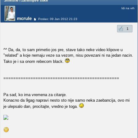
Smešne i zanimljive slike
Idi na vrh
mcrule
Poslao: 09 Jan 2012 21:23
1
^^ Da, da, to sam primetio jos pre, stave tako neke video klipove u
"related" a koje nemaju veze sa vezom, nisu povezani ni na jedan nacin.
Tako je i sa onom rebecom black.
===============================================
Pa sad, ko ima vremena za citanje.
Konacno da 9gag napravi nesto sto nije samo neka zaebancija, ovo mi
je ulepsalo dan, procitajte, vredno je toga.