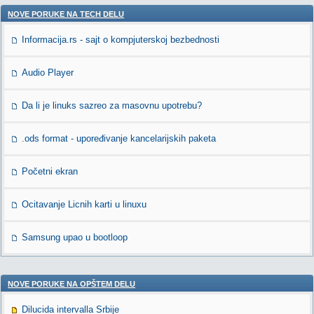
NOVE PORUKE NA TECH DELU
Informacija.rs - sajt o kompjuterskoj bezbednosti
Audio Player
Da li je linuks sazreo za masovnu upotrebu?
.ods format - upoređivanje kancelarijskih paketa
Početni ekran
Ocitavanje Licnih karti u linuxu
Samsung upao u bootloop
NOVE PORUKE NA OPŠTEM DELU
Dilucida intervalla Srbije