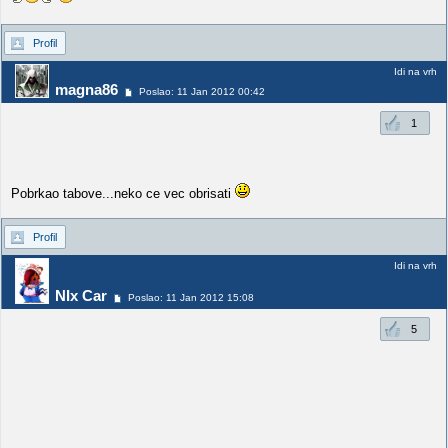
Profil
Idi na vrh
magna86
Poslao: 11 Jan 2012 00:42
1
Pobrkao tabove...neko ce vec obrisati
Profil
Idi na vrh
NIx Car
Poslao: 11 Jan 2012 15:08
5