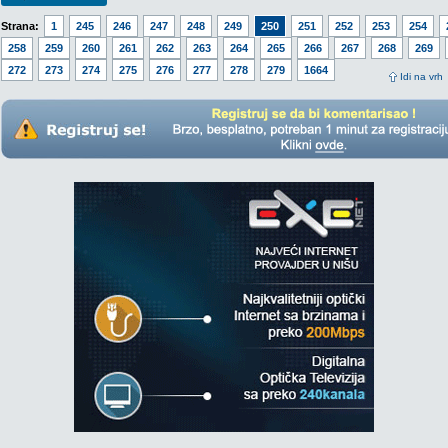
Strana:
1
245
246
247
248
249
250
251
252
253
254
258
259
260
261
262
263
264
265
266
267
268
269
272
273
274
275
276
277
278
279
1664
Idi na vrh