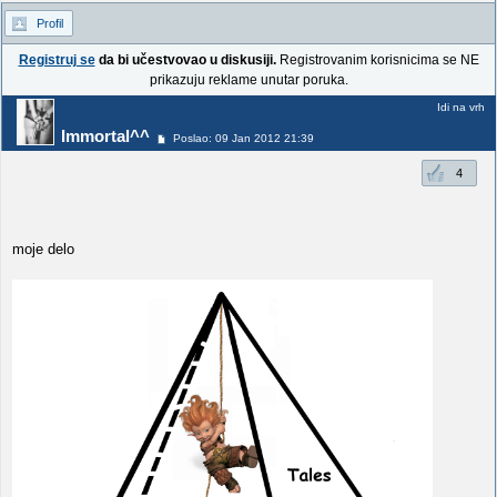
Profil
Registruj se
da bi učestvovao u diskusiji.
Registrovanim korisnicima se NE
prikazuju reklame unutar poruka.
Idi na vrh
Immortal^^
Poslao: 09 Jan 2012 21:39
4
moje delo