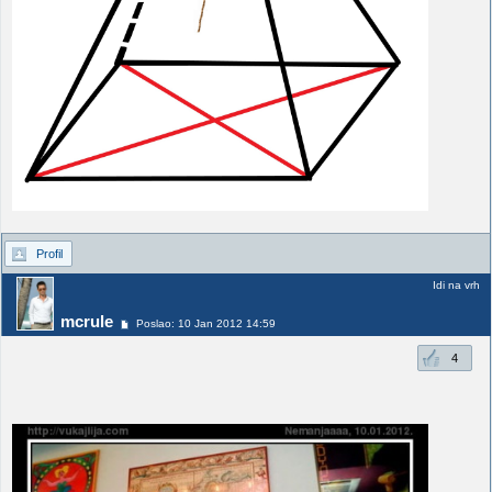
Profil
Idi na vrh
mcrule
Poslao: 10 Jan 2012 14:59
4