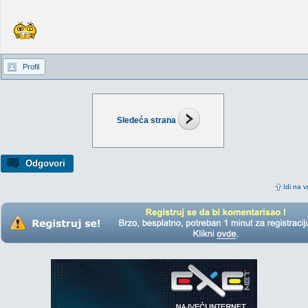
Profil
Sledeća strana
Odgovori
Idi na v