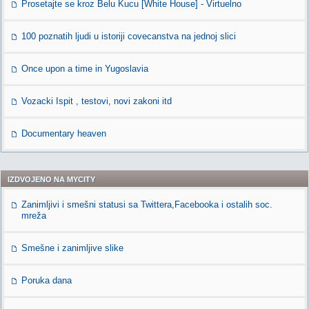
Prosetajte se kroz Belu Kucu [White House] - Virtuelno
100 poznatih ljudi u istoriji covecanstva na jednoj slici
Once upon a time in Yugoslavia
Vozacki Ispit , testovi, novi zakoni itd
Documentary heaven
IZDVOJENO NA MYCITY
Zanimljivi i smešni statusi sa Twittera,Facebooka i ostalih soc.
mreža
Smešne i zanimljive slike
Poruka dana