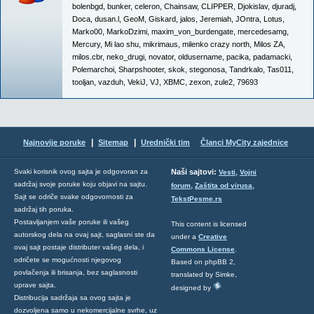
bolenbgd
,
bunker
,
celeron
,
Chainsaw
,
CLIPPER
,
Djokislav
,
djuradj
,
Doca
,
dusan.l
,
GeoM
,
Giskard
,
jalos
,
Jeremiah
,
JOntra
,
Lotus
,
Marko00
,
MarkoDzimi
,
maxim_von_burdengate
,
mercedesamg
,
Mercury
,
Mi lao shu
,
mikrimaus
,
milenko crazy north
,
Milos ZA
,
milos.cbr
,
neko_drugi
,
novator
,
oldusername
,
pacika
,
padamacki
,
Polemarchoi
,
Sharpshooter
,
skok
,
stegonosa
,
Tandrkalo
,
Tas011
,
tooljan
,
vazduh
,
VekiJ
,
VJ
,
XBMC
,
zexon
,
zule2
,
79693
|
|
Najnovije poruke
Sitemap
Urednički tim
Članci MyCity zajednice
,
Svaki korisnik ovog sajta je odgovoran za
Naši sajtovi:
Vesti
Vojni
sadržaj svoje poruke koju objavi na sajtu.
,
,
forum
Zaštita od virusa
Sajt se odriče svake odgovornosti za
TekstPesme.rs
sadržaj tih poruka.
Postavljanjem vaše poruke ili vašeg
This content is licensed
autorskog dela na ovaj sajt, saglasni ste da
under a
Creative
ovaj sajt postaje distributer vašeg dela, i
Commons License
.
odričete se mogućnosti njegovog
Based on phpBB 2,
povlačenja ili brisanja, bez saglasnosti
translated by Simke,
uprave sajta.
designed by
Distribucija sadržaja sa ovog sajta je
dozvoljena samo u nekomercijalne svrhe, uz