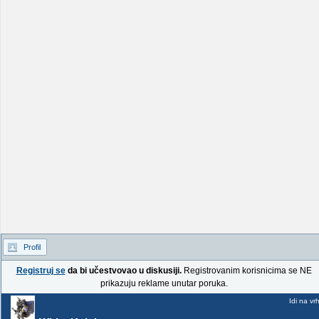
Profil
Registruj se
da bi učestvovao u diskusiji.
Registrovanim korisnicima se NE
prikazuju reklame unutar poruka.
Idi na vr