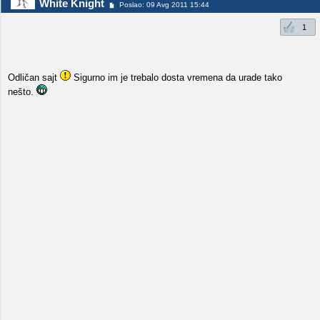
White Knight
Poslao: 09 Avg 2011 15:44
1
Odličan sajt
Sigurno im je trebalo dosta vremena da urade tako
nešto.