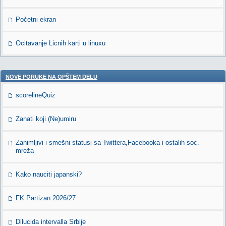
Početni ekran
Ocitavanje Licnih karti u linuxu
NOVE PORUKE NA OPŠTEM DELU
scorelineQuiz
Zanati koji (Ne)umiru
Zanimljivi i smešni statusi sa Twittera,Facebooka i ostalih soc.
mreža
Kako nauciti japanski?
FK Partizan 2026/27.
Dilucida intervalla Srbije