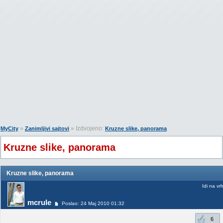
»
» Izdvojeno:
MyCity
Zanimljivi sajtovi
Kruzne slike, panorama
Kruzne slike, panorama
Kruzne slike, panorama
Idi na vr
mcrule
Poslao: 24 Maj 2010 01:32
6