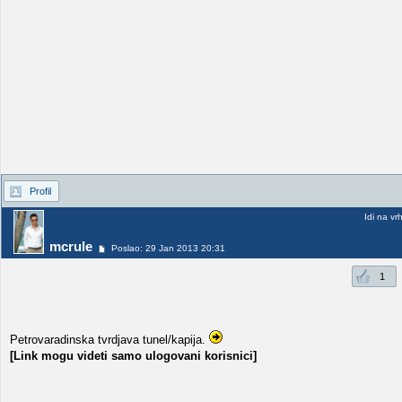
Profil
Idi na vr
mcrule
Poslao: 29 Jan 2013 20:31
1
Petrovaradinska tvrdjava tunel/kapija.
[Link mogu videti samo ulogovani korisnici]