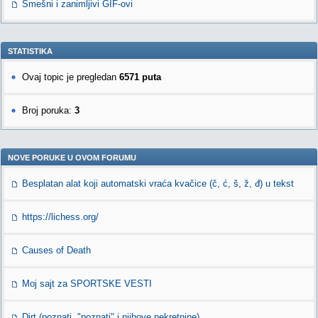
Smešni i zanimljivi GIF-ovi
STATISTIKA
Ovaj topic je pregledan
6571 puta
Broj poruka:
3
NOVE PORUKE U OVOM FORUMU
Besplatan alat koji automatski vraća kvačice (č, ć, š, ž, đ) u tekst
https://lichess.org/
Causes of Death
Moj sajt za SPORTSKE VESTI
Dirt (poznati, "poznati" i njihove nekretnine)