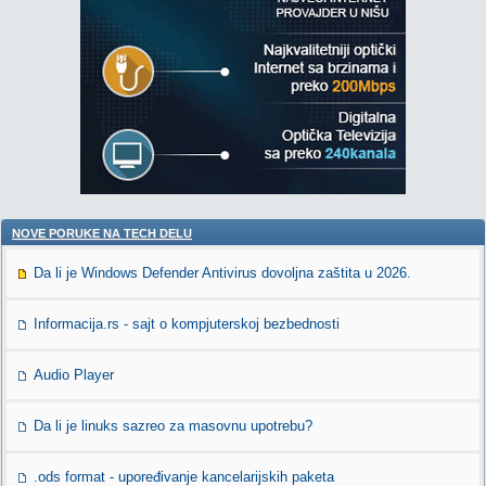
NOVE PORUKE NA TECH DELU
Da li je Windows Defender Antivirus dovoljna zaštita u 2026.
Informacija.rs - sajt o kompjuterskoj bezbednosti
Audio Player
Da li je linuks sazreo za masovnu upotrebu?
.ods format - upoređivanje kancelarijskih paketa