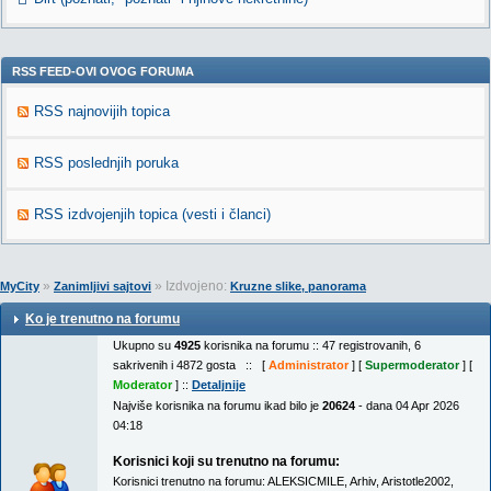
RSS FEED-OVI OVOG FORUMA
RSS najnovijih topica
RSS poslednjih poruka
RSS izdvojenjih topica (vesti i članci)
»
» Izdvojeno:
MyCity
Zanimljivi sajtovi
Kruzne slike, panorama
Ko je trenutno na forumu
Ukupno su
4925
korisnika na forumu :: 47 registrovanih, 6
sakrivenih i 4872 gosta :: [
Administrator
] [
Supermoderator
] [
Moderator
] ::
Detaljnije
Najviše korisnika na forumu ikad bilo je
20624
- dana 04 Apr 2026
04:18
Korisnici koji su trenutno na forumu:
Korisnici trenutno na forumu:
ALEKSICMILE
,
Arhiv
,
Aristotle2002
,