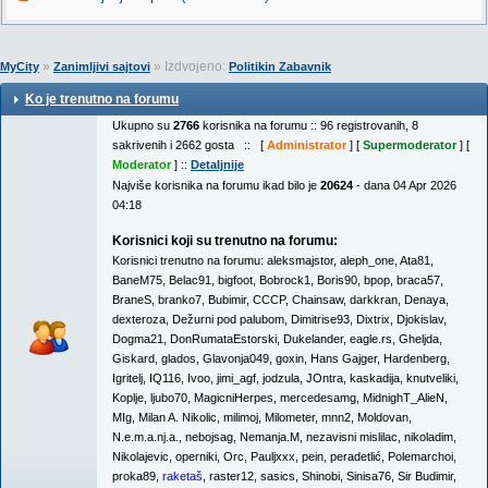
»
» Izdvojeno:
MyCity
Zanimljivi sajtovi
Politikin Zabavnik
Ko je trenutno na forumu
Ukupno su
2766
korisnika na forumu :: 96 registrovanih, 8
sakrivenih i 2662 gosta :: [
Administrator
] [
Supermoderator
] [
Moderator
] ::
Detaljnije
Najviše korisnika na forumu ikad bilo je
20624
- dana 04 Apr 2026
04:18
Korisnici koji su trenutno na forumu:
Korisnici trenutno na forumu:
aleksmajstor
,
aleph_one
,
Ata81
,
BaneM75
,
Belac91
,
bigfoot
,
Bobrock1
,
Boris90
,
bpop
,
braca57
,
BraneS
,
branko7
,
Bubimir
,
CCCP
,
Chainsaw
,
darkkran
,
Denaya
,
dexteroza
,
Dežurni pod palubom
,
Dimitrise93
,
Dixtrix
,
Djokislav
,
Dogma21
,
DonRumataEstorski
,
Dukelander
,
eagle.rs
,
Gheljda
,
Giskard
,
glados
,
Glavonja049
,
goxin
,
Hans Gajger
,
Hardenberg
,
Igritelj
,
IQ116
,
Ivoo
,
jimi_agf
,
jodzula
,
JOntra
,
kaskadija
,
knutveliki
,
Koplje
,
ljubo70
,
MagicniHerpes
,
mercedesamg
,
MidnighT_AlieN
,
MIg
,
Milan A. Nikolic
,
milimoj
,
Milometer
,
mnn2
,
Moldovan
,
N.e.m.a.nj.a.
,
nebojsag
,
Nemanja.M
,
nezavisni mislilac
,
nikoladim
,
Nikolajevic
,
operniki
,
Orc
,
Pauljxxx
,
pein
,
peradetlić
,
Polemarchoi
,
proka89
,
raketaš
,
raster12
,
sasics
,
Shinobi
,
Sinisa76
,
Sir Budimir
,