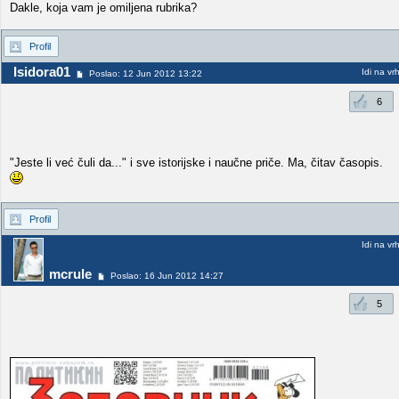
Dakle, koja vam je omiljena rubrika?
Profil
Isidora01
Idi na vr
Poslao: 12 Jun 2012 13:22
6
"Jeste li već čuli da..." i sve istorijske i naučne priče. Ma, čitav časopis.
Profil
Idi na vr
mcrule
Poslao: 16 Jun 2012 14:27
5