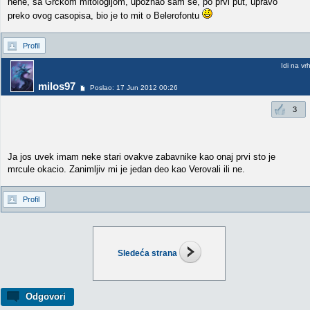
hehe, sa Grckom mitologijom, upoznao sam se, po prvi put, upravo
preko ovog casopisa, bio je to mit o Belerofontu
Profil
Idi na vr
milos97
Poslao: 17 Jun 2012 00:26
3
Ja jos uvek imam neke stari ovakve zabavnike kao onaj prvi sto je
mrcule okacio. Zanimljiv mi je jedan deo kao Verovali ili ne.
Profil
Sledeća strana
Odgovori