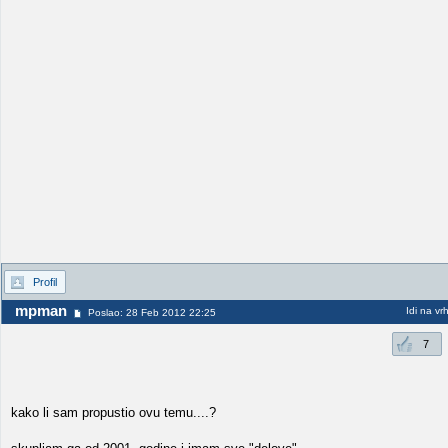
Profil
mpman
Idi na vr
Poslao: 28 Feb 2012 22:25
7
kako li sam propustio ovu temu....?