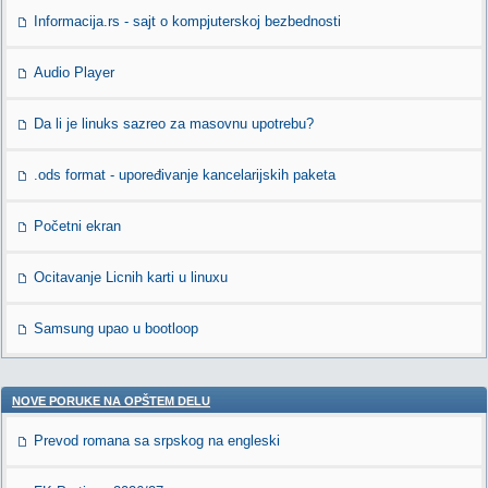
Informacija.rs - sajt o kompjuterskoj bezbednosti
Audio Player
Da li je linuks sazreo za masovnu upotrebu?
.ods format - upoređivanje kancelarijskih paketa
Početni ekran
Ocitavanje Licnih karti u linuxu
Samsung upao u bootloop
NOVE PORUKE NA OPŠTEM DELU
Prevod romana sa srpskog na engleski