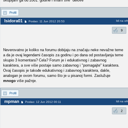
skupljam ga od 2001. godine i imam sve "delove"
Profil
Isidora01
Idi na vr
Poslao: 11 Jun 2012 20:53
9
Neverovatno je koliko na forumu dobijaju na značaju neke nevažne teme
a da je ovaj legendarni časopis za godinu i po dana od postavljanja teme
skupio 3 komentara? Cela? Forum je i edukativnog i zabavnog
karaktera, a sve više postaje samo zabavnog i "pomagajte" karaktera.
Ovaj časopis je takođe edukativnog i zabavnog karaktera, dakle,
analogan je ovom forumu, samo što je u pisanoj formi. Zaslužuje
mnogo
više pažnje.
Profil
mpman
Idi na vr
Poslao: 12 Jun 2012 00:11
2