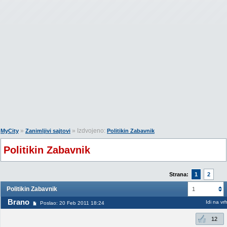
»
» Izdvojeno:
MyCity
Zanimljivi sajtovi
Politikin Zabavnik
Politikin Zabavnik
Strana:
1
2
Politikin Zabavnik
1
Brano
Idi na vr
Poslao: 20 Feb 2011 18:24
12