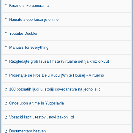
Kruzne slike,panorama
Naucite slepo kucanje online
Youtube Doubler
Manuals for everything
Razgledajte grob Isusa Hrista (virtualna setnja kroz crkvu)
Prosetajte se kroz Belu Kucu [White House] - Virtuelno
100 poznatih ljudi u istoriji covecanstva na jednoj slici
Once upon a time in Yugoslavia
Vozacki Ispit , testovi, novi zakoni itd
Documentary heaven