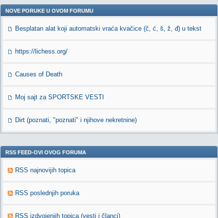
NOVE PORUKE U OVOM FORUMU
Besplatan alat koji automatski vraća kvačice (č, ć, š, ž, đ) u tekst
https://lichess.org/
Causes of Death
Moj sajt za SPORTSKE VESTI
Dirt (poznati, "poznati" i njihove nekretnine)
RSS FEED-OVI OVOG FORUMA
RSS najnovijih topica
RSS poslednjih poruka
RSS izdvojenjih topica (vesti i članci)