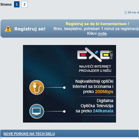
Strana:
1
2
Idi na v
NOVE PORUKE NA TECH DELU