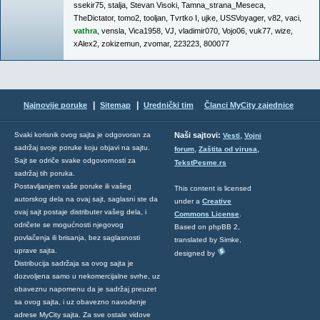
ssekir75
,
stalja
,
Stevan Visoki
,
Tamna_strana_Meseca
,
TheDictator
,
tomo2
,
tooljan
,
Tvrtko I
,
ujke
,
USSVoyager
,
v82
,
vaci
,
vathra
,
vensla
,
Vica1958
,
VJ
,
vladimir070
,
Vojo06
,
vuk77
,
wize
,
xAlex2
,
zokizemun
,
zvomar
,
223223
,
800077
|
|
Najnovije poruke
Sitemap
Urednički tim
Članci MyCity zajednice
,
Svaki korisnik ovog sajta je odgovoran za
Naši sajtovi:
Vesti
Vojni
sadržaj svoje poruke koju objavi na sajtu.
,
,
forum
Zaštita od virusa
Sajt se odriče svake odgovornosti za
TekstPesme.rs
sadržaj tih poruka.
Postavljanjem vaše poruke ili vašeg
This content is licensed
autorskog dela na ovaj sajt, saglasni ste da
under a
Creative
ovaj sajt postaje distributer vašeg dela, i
Commons License
.
odričete se mogućnosti njegovog
Based on phpBB 2,
povlačenja ili brisanja, bez saglasnosti
translated by Simke,
uprave sajta.
designed by
Distribucija sadržaja sa ovog sajta je
dozvoljena samo u nekomercijalne svrhe, uz
obaveznu napomenu da je sadržaj preuzet
sa ovog sajta, i uz obavezno navođenje
adrese MyCity sajta. Za sve ostale vidove