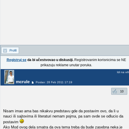
Profil
Registruj se
da bi učestvovao u diskusiji.
Registrovanim korisnicima se NE
prikazuju reklame unutar poruka.
Idi na vr
mcrule
Poslao: 28 Feb 2011 17:19
10
Nisam imao ama bas nikakvu predstavu gde da postavim ovo, da li u
nauci ili sajtovima ili literaturi nemam pojma, pa sam ovde se odlucio da
postavim
Ako Mod ovog dela smatra da ova tema treba da bude zasebna neka je