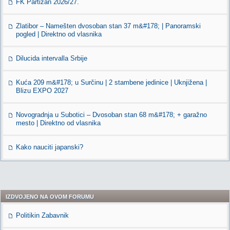
FK Partizan 2026/27.
Zlatibor – Namešten dvosoban stan 37 m&#178; | Panoramski
pogled | Direktno od vlasnika
Dilucida intervalla Srbije
Kuća 209 m&#178; u Surčinu | 2 stambene jedinice | Uknjižena |
Blizu EXPO 2027
Novogradnja u Subotici – Dvosoban stan 68 m&#178; + garažno
mesto | Direktno od vlasnika
Kako nauciti japanski?
IZDVOJENO NA OVOM FORUMU
Politikin Zabavnik