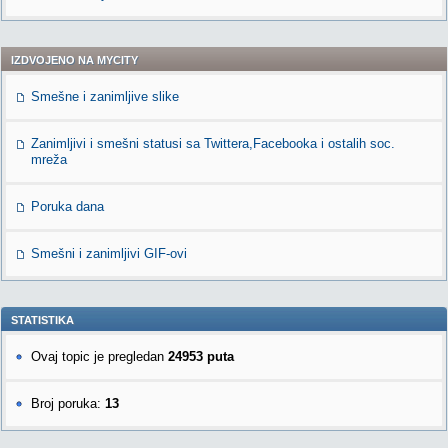
IZDVOJENO NA MYCITY
Smešne i zanimljive slike
Zanimljivi i smešni statusi sa Twittera,Facebooka i ostalih soc.
mreža
Poruka dana
Smešni i zanimljivi GIF-ovi
STATISTIKA
Ovaj topic je pregledan
24953 puta
Broj poruka:
13