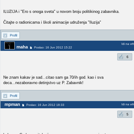
ILUZIJA i "Ero s onoga sveta" u novom broju politikinog zabavnika.
Čitajte o radionicama i školi animacije udruženja "Iluzija"
Profil
Idi na vr
maha
Poslao: 16 Jun 2012 15:22
6
Ne znam kakav je sad...citao sam ga 70/ih god. kao i sva
deca...nezaboravno detinjstvo uz P. Zabavnik!
Profil
mpman
Idi na vr
Poslao: 16 Jun 2012 18:33
5