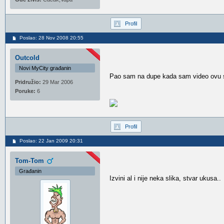
Profil
Poslao: 28 Nov 2008 20:55
Outcold
Novi MyCity građanin
Pao sam na dupe kada sam video ovu 
Pridružio:
29 Mar 2006
Poruke:
6
Profil
Poslao: 22 Jan 2009 20:31
Tom-Tom
Građanin
Izvini al i nije neka slika, stvar ukusa..