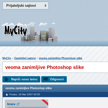
Prijateljski sajtovi
»
»
MyCity
Zanimljivi sajtovi
veoma zanimljive Photoshop slike
veoma zanimljive Photoshop slike
Napiši novu temu
Odgovori
veoma zanimljive Photoshop slike
Poslao: 18 Mar 2007 00:55
kraza