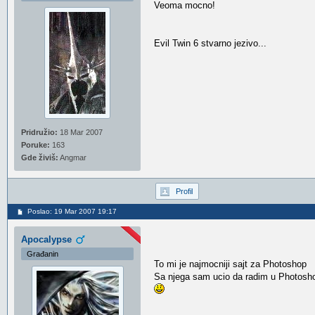
Veoma mocno!
Evil Twin 6 stvarno jezivo...
Pridružio:
18 Mar 2007
Poruke:
163
Gde živiš:
Angmar
Profil
Poslao: 19 Mar 2007 19:17
Apocalypse
Građanin
To mi je najmocniji sajt za Photoshop
Sa njega sam ucio da radim u Photosh