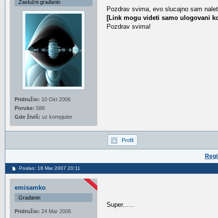
Zaslužni građanin
Pozdrav svima, evo slucajno sam nalete
[Link mogu videti samo ulogovani ko
Pozdrav svima!
Pridružio:
10 Okt 2006
Poruke:
588
Gde živiš:
uz kompjuter
Profil
Regi
Poslao: 18 Mar 2007 20:11
emisamko
Građanin
Super......
Pridružio:
24 Mar 2006