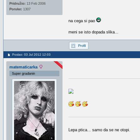
Pridružio:
13 Feb 2006
Poruke:
1307
na cega si pao
meni se isto dopada slika...
Profil
Poslao: 03 Jul 2012 12:03
matematicarka
Super građanin
Lepa ptica... samo da se ne otopi.