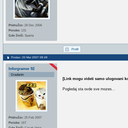
Pridružio:
28 Dec 2006
Poruke:
131
Gde živiš:
Sparta
Profil
Poslao: 20 Mar 2007 08:49
Inforgramer 92
Građanin
[Link mogu videti samo ulogovani ko
Pogledaj sta ovde sve mozes...
Pridružio:
25 Feb 2007
Poruke:
167
Gde živiš:
Cacak,Vapa