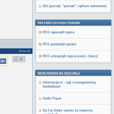
Dirt (poznati, "poznati" i njihove nekretnine)
RSS FEED-OVI OVOG FORUMA
RSS najnovijih topica
RSS poslednjih poruka
Idi na vrh
RSS izdvojenjih topica (vesti i članci)
0
NOVE PORUKE NA TECH DELU
Informacija.rs - sajt o kompjuterskoj
bezbednosti
Audio Player
Da li je linuks sazreo za masovnu