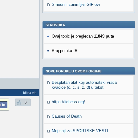
Smešni i zanimljivi GIF-ovi
STATISTIKA
Ovaj topic je pregledan
11849 puta
Broj poruka:
9
NOVE PORUKE U OVOM FORUMU
Besplatan alat koji automatski vraća
kvačice (č, ć, š, ž, đ) u tekst
Idi na vrh
https://lichess.org/
0
Causes of Death
Moj sajt za SPORTSKE VESTI