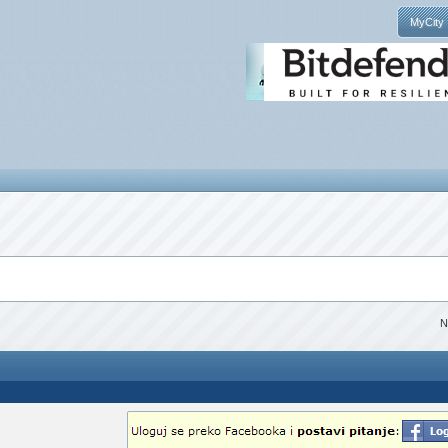
MyCity
N