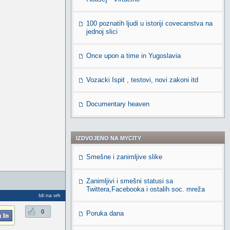
100 poznatih ljudi u istoriji covecanstva na
jednoj slici
Once upon a time in Yugoslavia
Vozacki Ispit , testovi, novi zakoni itd
Documentary heaven
IZDVOJENO NA MYCITY
Smešne i zanimljive slike
Zanimljivi i smešni statusi sa
Twittera,Facebooka i ostalih soc. mreža
Idi na vrh
0
Poruka dana