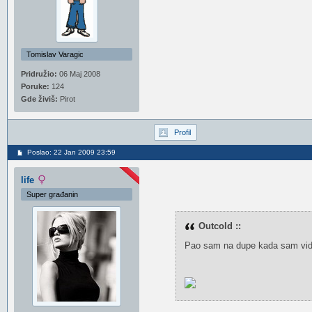
Tomislav Varagic
Pridružio:
06 Maj 2008
Poruke:
124
Gde živiš:
Pirot
Profil
Poslao: 22 Jan 2009 23:59
life
Super građanin
Outcold ::
Pao sam na dupe kada sam vid