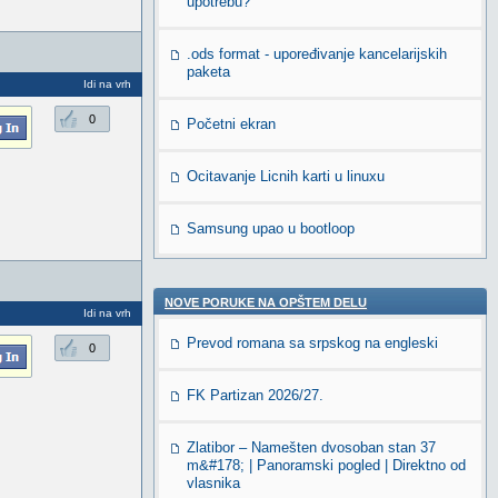
upotrebu?
.ods format - upoređivanje kancelarijskih
paketa
Idi na vrh
0
Početni ekran
Ocitavanje Licnih karti u linuxu
Samsung upao u bootloop
NOVE PORUKE NA OPŠTEM DELU
Idi na vrh
Prevod romana sa srpskog na engleski
0
FK Partizan 2026/27.
Zlatibor – Namešten dvosoban stan 37
m&#178; | Panoramski pogled | Direktno od
vlasnika