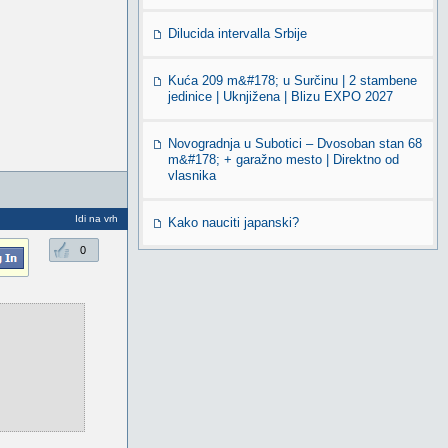
Dilucida intervalla Srbije
Kuća 209 m&#178; u Surčinu | 2 stambene
jedinice | Uknjižena | Blizu EXPO 2027
Novogradnja u Subotici – Dvosoban stan 68
m&#178; + garažno mesto | Direktno od
vlasnika
Idi na vrh
Kako nauciti japanski?
0