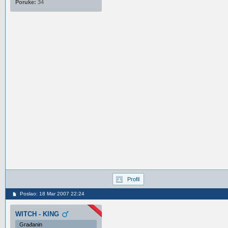
Poruke:
34
Profil
Poslao: 18 Mar 2007 22:24
WITCH - KING
Građanin