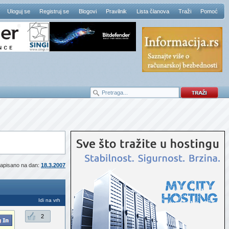
Uloguj se
Registruj se
Blogovi
Pravilnik
Lista članova
Traži
Pomoć
apisano na dan:
18.3.2007
Idi na vrh
2