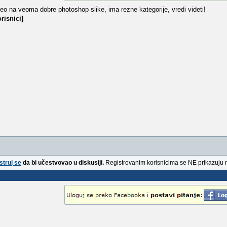
o na veoma dobre photoshop slike, ima rezne kategorije, vredi videti!
risnici]
struj se
da bi učestvovao u diskusiji.
Registrovanim korisnicima se NE prikazuju 