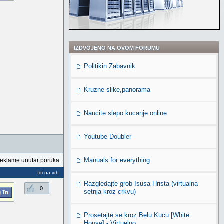
IZDVOJENO NA OVOM FORUMU
Politikin Zabavnik
Kruzne slike,panorama
Naucite slepo kucanje online
Youtube Doubler
Manuals for everything
reklame unutar poruka.
Idi na vrh
Razgledajte grob Isusa Hrista (virtualna
0
setnja kroz crkvu)
Prosetajte se kroz Belu Kucu [White
House] - Virtuelno