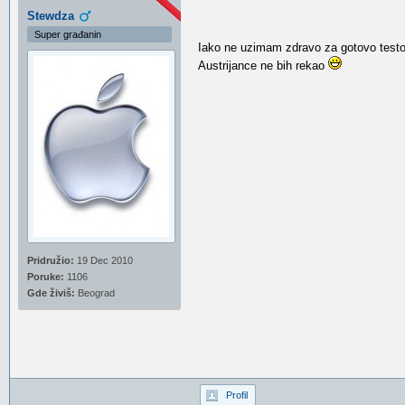
Stewdza
Super građanin
Iako ne uzimam zdravo za gotovo testov
Austrijance ne bih rekao
Pridružio:
19 Dec 2010
Poruke:
1106
Gde živiš:
Beograd
Profil