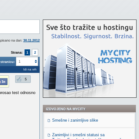
pisano na dan:
30.11.2012
Strana:
1
2
1
stranicu:
Idi na vrh
5
e prosao test odnosno
IZDVOJENO NA MYCITY
Smešne i zanimljive slike
Zanimljivi i smešni statusi sa