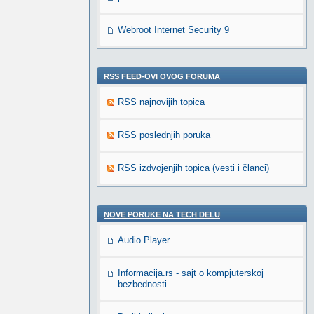
Webroot Internet Security 9
RSS FEED-OVI OVOG FORUMA
RSS najnovijih topica
RSS poslednjih poruka
RSS izdvojenjih topica (vesti i članci)
NOVE PORUKE NA TECH DELU
Audio Player
Informacija.rs - sajt o kompjuterskoj
bezbednosti