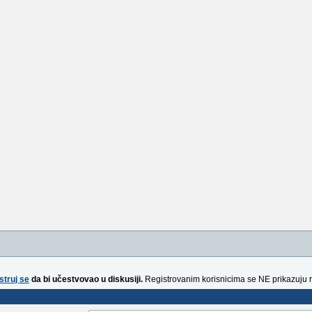
struj se
da bi učestvovao u diskusiji.
Registrovanim korisnicima se NE prikazuju 