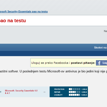
rosoft Security Essentials pao na testu
pao na testu
Na
Skokni na 
stitni softver. U poslednjem testu Microsoft-ov antivirus je bio jedini koji nij