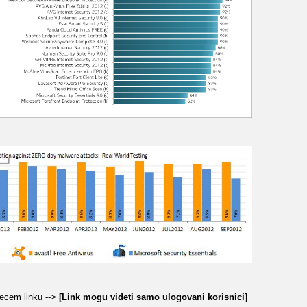
decem linku -->
[Link mogu videti samo ulogovani korisnici]