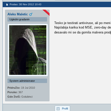
Poslao: 30 Nov 2012 10:43
Aleks Maletic
Ugledni građanin
Tesko je testirati antiviruse, ali po me
Najslabija karika kod MSE, zero-day de
desavalo mi se da gomila malvera prod
System administrator
Pridružio:
19 Jul 2010
Poruke:
367
Gde živiš:
Golubinci
Profil