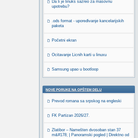
Da li je linuks sazreo za masovnu
upotrebu?
.ods format - upoređivanje kancelarijskih
paketa
Početni ekran
Ocitavanje Licnih karti u linuxu
Samsung upao u bootloop
NOVE PORUKE NA OPŠTEM DELU
Prevod romana sa srpskog na engleski
FK Partizan 2026/27.
Zlatibor – Namešten dvosoban stan 37
m&#178; | Panoramski pogled | Direktno od