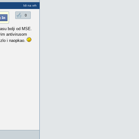
Idi na vrh
0
klasu bolji od MSE.
vim antivirusom
 zlo i naopkao.