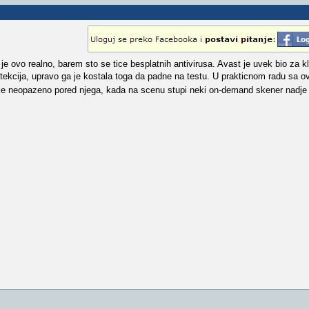
ni je ovo realno, barem sto se tice besplatnih antivirusa. Avast je uvek bio za 
tekcija, upravo ga je kostala toga da padne na testu. U prakticnom radu sa o
je neopazeno pored njega, kada na scenu stupi neki on-demand skener nadje