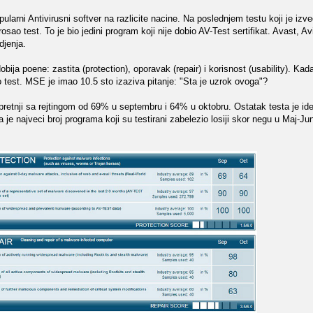
ularni Antivirusni softver na razlicite nacine. Na poslednjem testu koji je i
ao test. To je bio jedini program koji nije dobio AV-Test sertifikat. Avast, A
djenja.
bija poene: zastita (protection), oporavak (repair) i korisnost (usability). Ka
 test. MSE je imao 10.5 sto izaziva pitanje: "Sta je uzrok ovoga"?
retnji sa rejtingom od 69% u septembru i 64% u oktobru. Ostatak testa je ide
je najveci broj programa koji su testirani zabelezio losiji skor negu u Maj-Jun