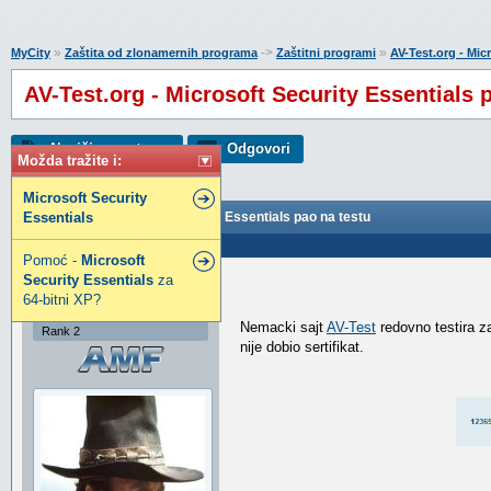
»
->
»
MyCity
Zaštita od zlonamernih programa
Zaštitni programi
AV-Test.org - Mic
AV-Test.org - Microsoft Security Essentials 
Napiši novu temu
Odgovori
Možda tražite i:
Microsoft
Security
Essentials
AV-Test.org - Microsoft Security Essentials pao na testu
Poslao: 30 Nov 2012 09:54
Pomoć -
Microsoft
Security
Essentials
za
TwinHeadedEagle
64-bitni XP?
Anti Malware Fighter
Nemacki sajt
AV-Test
redovno testira za
Rank 2
nije dobio sertifikat.