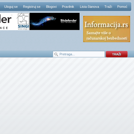
Uloguj se
Registruj se
Blogovi
Pravilnik
Lista članova
Traži
Pomoć