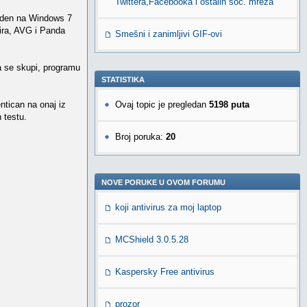
Twittera,Facebooka i ostalih soc. mreža
zveden na Windows 7
vira, AVG i Panda
Smešni i zanimljivi GIF-ovi
da se skupi, programu
STATISTIKA
Ovaj topic je pregledan
5198 puta
ntican na onaj iz
 testu.
Broj poruka:
20
NOVE PORUKE U OVOM FORUMU
koji antivirus za moj laptop
MCShield 3.0.5.28
Kaspersky Free antivirus
prozor