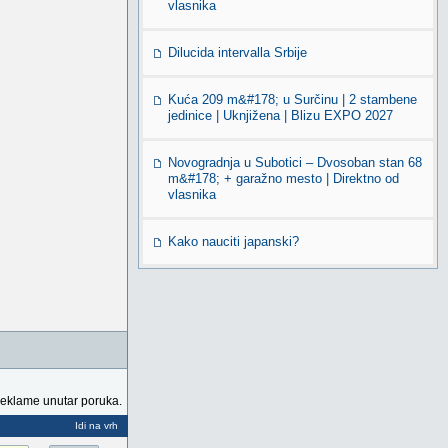
vlasnika
Dilucida intervalla Srbije
Kuća 209 m&#178; u Surčinu | 2 stambene
jedinice | Uknjižena | Blizu EXPO 2027
Novogradnja u Subotici – Dvosoban stan 68
m&#178; + garažno mesto | Direktno od
vlasnika
Kako nauciti japanski?
reklame unutar poruka.
Idi na vrh