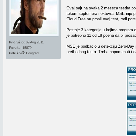
Ovaj sajt na svaka 2 meseca testira pop
tokom septembra i oktovra, MSE nije pros
Cloud Free su prosli ovaj test, radi pore
Postoje 3 kategorije u kojima program do
je potrebno 11 od 18 poena da bi prosao
Pridružio:
09 Avg 2011
MSE je podbacio u detekciju Zero-Day p
Poruke:
15879
prethodnog testa. Treba napomenuti i da 
Gde živiš:
Beograd