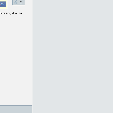
2
azirani, dok za