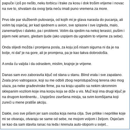
papuče i još po nešto, neku torbicu i trake za kosu i dok trošim vrijeme i novac
na sve to, shvatam da ovog ljeta neću imati puno vremena za more.
Prvo ide par službenih putovanja, od kojih mi je glava narasla do pucanja, ali
volim taj osjećaj, jer kad sjednem u avion, sve splasne i sve izgleda, malo,
zanemarljivo i daleko, pa i problemi. Volim da sjedim na nekoj terasici, pušim i
pijem neki amaro, gledam ljude (ako uspijem da ugrabim to vrijeme za sebe).
Onda slijedi možda i promjena posla, za koju još nisam sigurna ni da je na
bolje, ni dal' je na gore, ali je promjena, pa je kao takva dobrodošla.
A onda ću valjda i da odrastem, mislim, krajnje je vrijeme.
Danas sam evo zaboravila ključ od stana u stanu. Blind vrata i sve zapatano.
Zvala prvo vatrogasce, koji su me odbili zbog nepristupačnog terena oko mog
ulaza, pa neke građevinske firme, pa na kraju upalilo sa nekim skromnim
sklepanim vozilom koje ima korpu koja se diže u vis. Muž koji ima drugi ključ je
na drugom kontinentu... Uspješno završena misija, sa svim komšijama koji
zureći u mene pratiše akciju.
Dakle, ovo sve pišem jer sam osoba koja nema cilja. Sve prilike i neprilike koje
mi se otvaraju, otvaraju se same od sebe, ne mojom voljom i željom. Osjećam
se kao da sam stavila ranac na leđa i krenula auto-stopom u svijet...