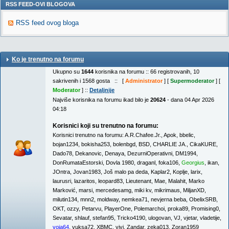
RSS FEED-OVI BLOGOVA
RSS feed ovog bloga
Ko je trenutno na forumu
Ukupno su
1644
korisnika na forumu :: 66 registrovanih, 10
sakrivenih i 1568 gosta :: [
Administrator
] [
Supermoderator
] [
Moderator
] ::
Detaljnije
Najviše korisnika na forumu ikad bilo je
20624
- dana 04 Apr 2026
04:18
Korisnici koji su trenutno na forumu:
Korisnici trenutno na forumu:
A.R.Chafee.Jr.
,
Apok
,
bbelic
,
bojan1234
,
bokisha253
,
bolenbgd
,
BSD
,
CHARLIE JA.
,
CikaKURE
,
Dado78
,
Dekanovic
,
Denaya
,
DezurniOperativni
,
DM1994
,
DonRumataEstorski
,
Dovla 1980
,
draganl
,
foka106
,
Georgius
,
ikan
,
JOntra
,
Jovan1983
,
Još malo pa deda
,
Kaplar2
,
Koplje
,
larix
,
laurusri
,
lazaritos
,
leopard83
,
Lieutenant
,
Mae
,
Malahit
,
Marko
Marković
,
marsi
,
mercedesamg
,
miki kv
,
mikrimaus
,
MiljanXD
,
milutin134
,
mnn2
,
moldway
,
nemkea71
,
nevjerna beba
,
ObelixSRB
,
OKT
,
ozzy
,
Petarvu
,
PlayerOne
,
Polemarchoi
,
proka89
,
Promising0
,
Sevatar
,
shlauf
,
stefan95
,
Tricko4190
,
ulogovan
,
VJ
,
vjetar
,
vladetije
,
voja64
,
vuksa72
,
XBMC
,
yiyi
,
Zandar
,
zeka013
,
Zoran1959