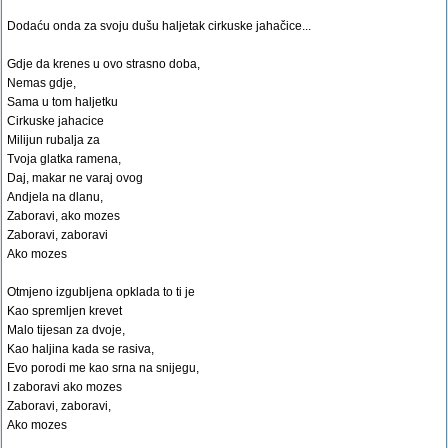
Dodaću onda za svoju dušu haljetak cirkuske jahačice...
Gdje da krenes u ovo strasno doba,
Nemas gdje,
Sama u tom haljetku
Cirkuske jahacice
Milijun rubalja za
Tvoja glatka ramena,
Daj, makar ne varaj ovog
Andjela na dlanu,
Zaboravi, ako mozes
Zaboravi, zaboravi
Ako mozes
Otmjeno izgubljena opklada to ti je
Kao spremljen krevet
Malo tijesan za dvoje,
Kao haljina kada se rasiva,
Evo porodi me kao srna na snijegu,
I zaboravi ako mozes
Zaboravi, zaboravi,
Ako mozes