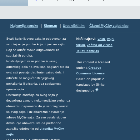
|
|
Najnovije poruke
Sitemap
Urednički tim
Članci MyCity zajednice
,
Svaki korisnik ovog sajta je odgovoran za
Naši sajtovi:
Vesti
Vojni
sadržaj svoje poruke koju objavi na sajtu.
,
,
forum
Zaštita od virusa
Sajt se odriče svake odgovornosti za
TekstPesme.rs
sadržaj tih poruka.
Postavljanjem vaše poruke ili vašeg
This content is licensed
autorskog dela na ovaj sajt, saglasni ste da
under a
Creative
ovaj sajt postaje distributer vašeg dela, i
Commons License
.
odričete se mogućnosti njegovog
Based on phpBB 2,
povlačenja ili brisanja, bez saglasnosti
translated by Simke,
uprave sajta.
designed by
Distribucija sadržaja sa ovog sajta je
dozvoljena samo u nekomercijalne svrhe, uz
obaveznu napomenu da je sadržaj preuzet
sa ovog sajta, i uz obavezno navođenje
adrese MyCity sajta. Za sve ostale vidove
distribucije obavezni ste da prethodno
zatražite odobrenje od
vlasnika MyCity
sajta
.
MyCity pokrenuo, administrira i razvija