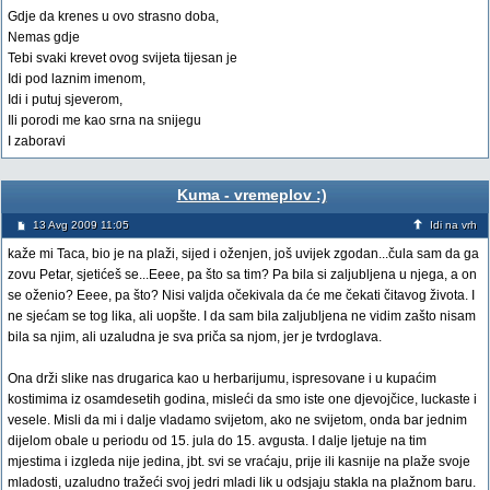
Gdje da krenes u ovo strasno doba,
Nemas gdje
Tebi svaki krevet ovog svijeta tijesan je
Idi pod laznim imenom,
Idi i putuj sjeverom,
Ili porodi me kao srna na snijegu
I zaboravi
Kuma - vremeplov :)
13 Avg 2009 11:05
Idi na vrh
kaže mi Taca, bio je na plaži, sijed i oženjen, još uvijek zgodan...čula sam da ga
zovu Petar, sjetićeš se...Eeee, pa što sa tim? Pa bila si zaljubljena u njega, a on
se oženio? Eeee, pa što? Nisi valjda očekivala da će me čekati čitavog života. I
ne sjećam se tog lika, ali uopšte. I da sam bila zaljubljena ne vidim zašto nisam
bila sa njim, ali uzaludna je sva priča sa njom, jer je tvrdoglava.
Ona drži slike nas drugarica kao u herbarijumu, ispresovane i u kupaćim
kostimima iz osamdesetih godina, misleći da smo iste one djevojčice, luckaste i
vesele. Misli da mi i dalje vladamo svijetom, ako ne svijetom, onda bar jednim
dijelom obale u periodu od 15. jula do 15. avgusta. I dalje ljetuje na tim
mjestima i izgleda nije jedina, jbt. svi se vraćaju, prije ili kasnije na plaže svoje
mladosti, uzaludno tražeći svoj jedri mladi lik u odsjaju stakla na plažnom baru.