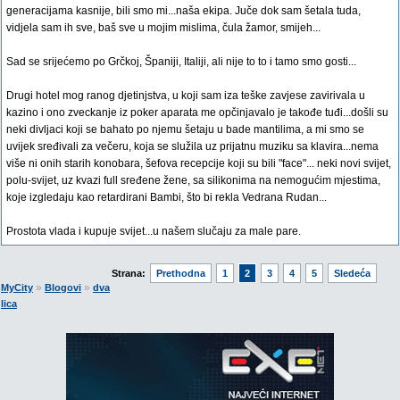
generacijama kasnije, bili smo mi...naša ekipa. Juče dok sam šetala tuda,
vidjela sam ih sve, baš sve u mojim mislima, čula žamor, smijeh...
Sad se srijećemo po Grčkoj, Španiji, Italiji, ali nije to to i tamo smo gosti...
Drugi hotel mog ranog djetinjstva, u koji sam iza teške zavjese zavirivala u
kazino i ono zveckanje iz poker aparata me opčinjavalo je takođe tuđi...došli su
neki divljaci koji se bahato po njemu šetaju u bade mantilima, a mi smo se
uvijek sređivali za večeru, koja se služila uz prijatnu muziku sa klavira...nema
više ni onih starih konobara, šefova recepcije koji su bili "face"... neki novi svijet,
polu-svijet, uz kvazi full sređene žene, sa silikonima na nemogućim mjestima,
koje izgledaju kao retardirani Bambi, što bi rekla Vedrana Rudan...
Prostota vlada i kupuje svijet...u našem slučaju za male pare.
Strana:
Prethodna
1
2
3
4
5
Sledeća
»
»
MyCity
Blogovi
dva
lica