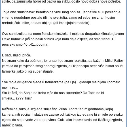
štikle, pa zamišljala horor od patika na štiklu, došlo novo doba i nove potrebe.
To je ono "must have" trenutno na vrhu mog popisa. Jer patike su u poslednje
vrijeme neudobne postale (ili me sve žulja, samo od sebe, ne znam) osim
reebok, čak i nike, adidas ubijaju (ali ima sjajnih modela).
Ovo sam iznijela na mom ženskom kružoku, i moje su drugarice klimale glavom
i tako nabacile još po neku sitnicu koja nam daje osjećaj da smo trendi. U
prosjeku smo 40...41...godina.
E sad, slijedi priča.
Ne znam kako da počnem, jer unaprijed znam reakciju...pa kažem: Mišel Fajfer
je rekla da je svjesna svog dobrog izgleda, ali iz principa neće više nikad obući
farmerke, iako bi joj super stajale.
Sve moje drugarice sjede u farmerkama (pa i ja) ...gledaju me bijelo i pomalo
me mrze...
Šta kažeš, da Sanja ne treba više da nosi farmerke? Da Taca ne bi
smjela...ja??? Tiiii?
Kažem da, tako je. Izgleda smiješno. Žena u određenim godinama, kojoj
karijera, niti socijalni status ne zavise od fizičkog izgleda ne bi smjele po svaku
cijenu da se povode za trendovima. Čak i ako im sve zavisi od fizičkog izgleda,
naročito tada.