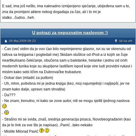
E sad, ima još nešto, ima naknadno izmijenjeno sjećanje, ubijeđena sam u to,
zna da promijeni aktere nekog događaja za čas, ali i to mi je
slatko...čudno...heh.
U potrazi za nepoznatim naslovom :)
04 Maj 2009 08:23
Idi na vrh
- Ćao (već vidim da je ovo ćao bilo neprimjereno glasno, svi su se okrenulu od
rafova sa knjigama i pogledali me) Skidam slušlice od iPod-a iz kojih se čuje
neartikulisano čekićanje, obučena sam u baletanke, helanke i jednu od onih
modernih tunika koje su skupljene lastišem ispod koje vire ludi providni rukavi i
mislim kako sebi ličim na Dubrovačke trubadure.
- Dobar dan (mladić za pultom)
- Uh, mhm, potrebna mi je jedna knjiga (kez, moj najumjetniji i najljepši, jer ne
znam kako dalje, upravo sam shvatila)
- Da???
- Ne znam, trenutno, ni kako se zove autor, niti se mogu sjetiti ijednog naslova
-
- Strašno mi se sviđa, znaš, srednja generacija pisaca, Novobeograđanin (kao
da je to link za sve što je napisao)...Panić...tako nekako
- Mislite Milorad Pavić