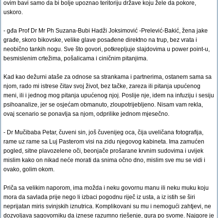
ovim bavi samo da bi bolje upoznao teritoriju države koju žele da pokore,
uskoro.
- gđa Prof Dr Mr Ph Suzana-Bubi Hadži Joksimović -Prelević-Bakić, žena jake
građe, skoro bikovske, velike glave posađene direktno na trup, bez vrata i
neobično tankih nogu. Sve što govori, potkrepljuje slajdovima u power point-u,
besmislenim crtežima, pošalicama i ciničnim pitanjima.
Kad kao dežurni ataše za odnose sa strankama i partnerima, ostanem sama sa
njom, rado mi istrese čitav svoj život, bez tačke, zareza ili pitanja upućenog
meni, ili i jednog mog pitanja upućenog njoj. Poslije nje, idem na infuziju i sesiju
psihoanalize, jer se osjećam obmanuto, zloupotrijebljeno. Nisam vam rekla,
ovaj scenario se ponavlja sa njom, odprilike jednom mjesečno.
- Dr Mučibaba Petar, čuveni sin, još čuvenijeg oca, čija uveličana fotografija,
rame uz rame sa Luj Pasterom visi na zidu njegovog kabineta. Ima zamućen
pogled, sitne plavozelene oči, beonjače prošarane krvnim sudovima i uvijek
mislim kako on nikad neće morati da snima očno dno, mislim sve mu se vidi i
ovako, golim okom.
Priča sa velikim naporom, ima možda i neku govornu manu ili neku muku koju
mora da savlada prije nego li izbaci pogodnu riječ iz usta, a iz istih se širi
neprijatan miris svinjskih iznutrica. Komplikovani su mu i nemogući zahtjevi, ne
dozvoljava sagovorniku da iznese razumno rješenje, gura po svome. Najgore je