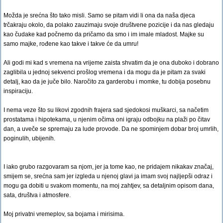
Možda je srećna što tako misli. Samo se pitam vidi li ona da naša djeca
trčakraju okolo, da polako zauzimaju svoje društvene pozicije i da nas gledaju
kao čudake kad počnemo da pričamo da smo i im imale mladost. Majke su
samo majke, rođene kao takve i takve će da umru!
Ali godi mi kad s vremena na vrijeme zaista shvatim da je ona duboko i dobrano
zaglibila u jednoj sekvenci prošlog vremena i da mogu da je pitam za svaki
detalj, kao da je juče bilo. Naročito za garderobu i momke, tu dobija posebnu
inspiraciju.
I nema veze što su likovi zgodnih frajera sad sjedokosi muškarci, sa načetim
prostatama i hipotekama, u njenim očima oni igraju odbojku na plaži po čitav
dan, a uveče se spremaju za lude provode. Da ne spominjem dobar broj umrlih,
poginulih, ubijenih.
I iako grubo razgovaram sa njom, jer ja tome kao, ne pridajem nikakav značaj,
smijem se, srećna sam jer izgleda u njenoj glavi ja imam svoj najljepši odraz i
mogu ga dobiti u svakom momentu, na moj zahtjev, sa detaljnim opisom dana,
sata, društva i atmosfere.
Moj privatni vremeplov, sa bojama i mirisima.