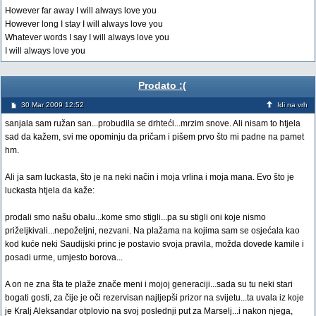
However far away I will always love you
However long I stay I will always love you
Whatever words I say I will always love you
I will always love you
Prodato :(
30 Mar 2009 12:52
Idi na vrh
sanjala sam ružan san...probudila se drhteći...mrzim snove. Ali nisam to htjela
sad da kažem, svi me opominju da pričam i pišem prvo što mi padne na pamet
hm.
Ali ja sam luckasta, što je na neki način i moja vrlina i moja mana. Evo što je
luckasta htjela da kaže:
prodali smo našu obalu...kome smo stigli...pa su stigli oni koje nismo
priželjkivali...nepoželjni, nezvani. Na plažama na kojima sam se osjećala kao
kod kuće neki Saudijski princ je postavio svoja pravila, možda dovede kamile i
posadi urme, umjesto borova...
A on ne zna šta te plaže znače meni i mojoj generaciji...sada su tu neki stari
bogati gosti, za čije je oči rezervisan najljepši prizor na svijetu...ta uvala iz koje
je Kralj Aleksandar otplovio na svoj poslednji put za Marselj...i nakon njega,