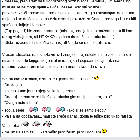
- Neeeee, pretvaram se u uobraženog poznavaoca literature, uvrijeđena što
misli da se ne mogu sjetiti Pavića...neeee...vrlo slično ime i
prezime...znaš...preko ineterneta sam...glb...kinder...glb i nastavljam da gledam
u njega kao da će mu se na čelu otvoriti prozorče za Google pretragu i ja ću biti
spašena daljnje blamaže.
- (Tup pogled) Ne znam, stvarno...(misli sigurno je imala moždani udar ili ima
ranog Alchajmera, ali NEKAKO osjećam da ne želi da odustane ...)
- Ništa...užasno mi se to čita danas, ali šta da se radi...odoh...ćao.
Vraćam slušalice na uši, izlazim iz tržnog centra, nekako malo više tužna što
nisam došla do knjige, nego izblamirana, kad osjećam nečiju ruku na
ramenu...zajapureni mladić je trčao zamnom, skoro do izlaza...
Scena kao iz filmova, ozaren je i govori Mihajlo Pantić
- Da, da, da...
- Imamo samo jednu njegovu knjigu, trenutno
- Daaaaj....nema veze bilo šta, drhtavim glasom ipak pitam, koju?
- "Ovoga puta o bolu".
- Too, ajeeee,
kako si se samo sjetio?
- Pa i ja ga obožavam...imali ste sreće danas, dosta je teško bilo ukapirati šta
Vam treba
- Ne, imala sam želju...kad nešto jako želim, ja to i dobijem