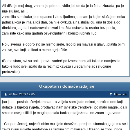
Ali diša je moj drug, zna moju prirodu, vidio je i on da je ta žena zlurada, pa je
nije slušao, ali ...
zamislila sam kako je to opasno i zlo u ljudima, da sam ja kojim slučajem neka
jadnica koja je imala loš dan, pa nije cvrkutala na slušalicu, ona bi došla do
direktora, lagala i naduvavala stvari i možda ostavila tu osobu bez posla,
zamislite kako ima gadnih osvetoljubivih i koristoljubivih ljudi.
No u svemu je dobro što se nismo srele, letio bi joj mavaši u glavu, platila bi mi
za sve, sve koji se ikad o mene ogriješiše...
(Bome stara, svi su oni u pravu, sudeć' po iznesenom, ali tako se namjestilo,
tako je ludo sve ispalo da ja režim iz kaveza i ujedam nejač i slučajne
prolaznike)...
Okupatori i domaće izdajice
20 Nov 2009 12:05
Idi na vrh
jao ljudi...postaću čovjekomrzac...a voljela sam ljude nekoć, naročito one koji
dolaze iz bijelog svijeta, prodavati nam svjetske trendove i po malo magle...da li
smo se osvijestili ili je magla postala tanka, razrijeđena, ne znam..uglavnom:
- Gospon Jernej, najveći obim mu tijelo doseže u predjelu stomaka, gdje mu se i
završavaju svijetle pantalone sa tankim crnim kaišem. Užasno se znoji, priča