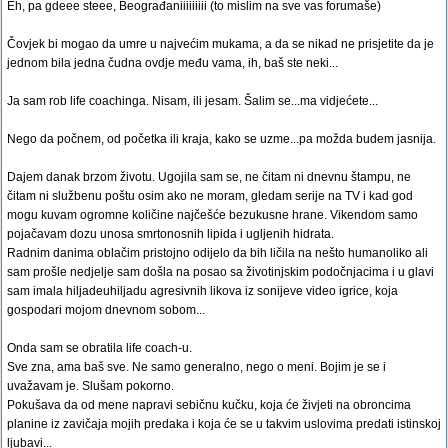
Eh, pa gdeee steee, Beograđaniiiiiiiii (to mislim na sve vas forumaše)
Čovjek bi mogao da umre u najvećim mukama, a da se nikad ne prisjetite da je
jednom bila jedna čudna ovdje među vama, ih, baš ste neki...
Ja sam rob life coachinga. Nisam, ili jesam. Šalim se...ma vidjećete...
Nego da počnem, od početka ili kraja, kako se uzme...pa možda budem jasnija.
Dajem danak brzom životu. Ugojila sam se, ne čitam ni dnevnu štampu, ne
čitam ni službenu poštu osim ako ne moram, gledam serije na TV i kad god
mogu kuvam ogromne količine najčešće bezukusne hrane. Vikendom samo
pojačavam dozu unosa smrtonosnih lipida i ugljenih hidrata.
Radnim danima oblačim pristojno odijelo da bih ličila na nešto humanoliko ali
sam prošle nedjelje sam došla na posao sa životinjskim podočnjacima i u glavi
sam imala hiljadeuhiljadu agresivnih likova iz sonijeve video igrice, koja
gospodari mojom dnevnom sobom...
Onda sam se obratila life coach-u.
Sve zna, ama baš sve. Ne samo generalno, nego o meni. Bojim je se i
uvažavam je. Slušam pokorno.
Pokušava da od mene napravi sebičnu kučku, koja će živjeti na obroncima
planine iz zavičaja mojih predaka i koja će se u takvim uslovima predati istinskoj
ljubavi...