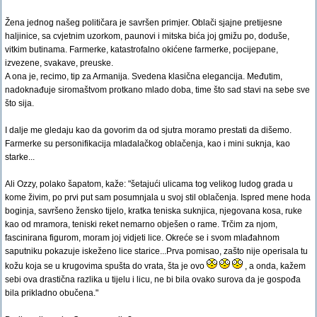
Žena jednog našeg političara je savršen primjer. Oblači sjajne pretijesne
haljinice, sa cvjetnim uzorkom, paunovi i mitska bića joj gmižu po, doduše,
vitkim butinama. Farmerke, katastrofalno okićene farmerke, pocijepane,
izvezene, svakave, preuske.
A ona je, recimo, tip za Armanija. Svedena klasična elegancija. Međutim,
nadoknađuje siromaštvom protkano mlado doba, time što sad stavi na sebe sve
što sija.
I dalje me gledaju kao da govorim da od sjutra moramo prestati da dišemo.
Farmerke su personifikacija mladalačkog oblačenja, kao i mini suknja, kao
starke...
Ali Ozzy, polako šapatom, kaže: "šetajući ulicama tog velikog ludog grada u
kome živim, po prvi put sam posumnjala u svoj stil oblačenja. Ispred mene hoda
boginja, savršeno žensko tijelo, kratka teniska suknjica, njegovana kosa, ruke
kao od mramora, teniski reket nemarno obješen o rame. Trčim za njom,
fascinirana figurom, moram joj vidjeti lice. Okreće se i svom mlađahnom
saputniku pokazuje iskeženo lice starice...Prva pomisao, zašto nije operisala tu
kožu koja se u krugovima spušta do vrata, šta je ovo
, a onda, kažem
sebi ova drastična razlika u tijelu i licu, ne bi bila ovako surova da je gospođa
bila prikladno obučena."