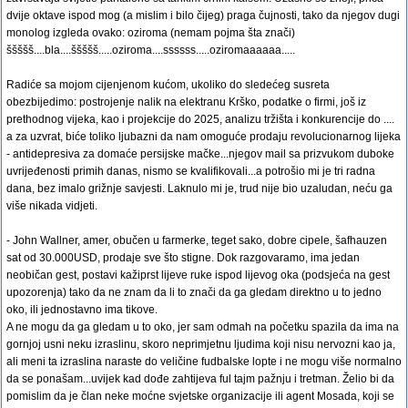
dvije oktave ispod mog (a mislim i bilo čijeg) praga čujnosti, tako da njegov dugi
monolog izgleda ovako: oziroma (nemam pojma šta znači)
ššššš....bla....ššššš.....oziroma....ssssss.....oziromaaaaaa.....
Radiće sa mojom cijenjenom kućom, ukoliko do sledećeg susreta
obezbijedimo: postrojenje nalik na elektranu Krško, podatke o firmi, još iz
prethodnog vijeka, kao i projekcije do 2025, analizu tržišta i konkurencije do ....
a za uzvrat, biće toliko ljubazni da nam omoguće prodaju revolucionarnog lijeka
- antidepresiva za domaće persijske mačke...njegov mail sa prizvukom duboke
uvrijeđenosti primih danas, nismo se kvalifikovali...a potrošio mi je tri radna
dana, bez imalo grižnje savjesti. Laknulo mi je, trud nije bio uzaludan, neću ga
više nikada vidjeti.
- John Wallner, amer, obučen u farmerke, teget sako, dobre cipele, šafhauzen
sat od 30.000USD, prodaje sve što stigne. Dok razgovaramo, ima jedan
neobičan gest, postavi kažiprst lijeve ruke ispod lijevog oka (podsjeća na gest
upozorenja) tako da ne znam da li to znači da ga gledam direktno u to jedno
oko, ili jednostavno ima tikove.
A ne mogu da ga gledam u to oko, jer sam odmah na početku spazila da ima na
gornjoj usni neku izraslinu, skoro neprimjetnu ljudima koji nisu nervozni kao ja,
ali meni ta izraslina naraste do veličine fudbalske lopte i ne mogu više normalno
da se ponašam...uvijek kad dođe zahtijeva ful tajm pažnju i tretman. Želio bi da
pomislim da je član neke moćne svjetske organizacije ili agent Mosada, koji se