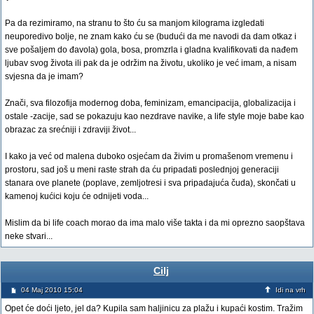
Pa da rezimiramo, na stranu to što ću sa manjom kilograma izgledati
neuporedivo bolje, ne znam kako ću se (budući da me navodi da dam otkaz i
sve pošaljem do đavola) gola, bosa, promzrla i gladna kvalifikovati da nađem
ljubav svog života ili pak da je održim na životu, ukoliko je već imam, a nisam
svjesna da je imam?
Znači, sva filozofija modernog doba, feminizam, emancipacija, globalizacija i
ostale -zacije, sad se pokazuju kao nezdrave navike, a life style moje babe kao
obrazac za srećniji i zdraviji život...
I kako ja već od malena duboko osjećam da živim u promašenom vremenu i
prostoru, sad još u meni raste strah da ću pripadati poslednjoj generaciji
stanara ove planete (poplave, zemljotresi i sva pripadajuća čuda), skončati u
kamenoj kućici koju će odnijeti voda...
Mislim da bi life coach morao da ima malo više takta i da mi oprezno saopštava
neke stvari...
Cilj
04 Maj 2010 15:04
Idi na vrh
Opet će doći ljeto, jel da? Kupila sam haljinicu za plažu i kupaći kostim. Tražim