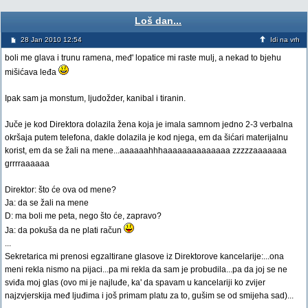
Loš dan...
28 Jan 2010 12:54
Idi na vrh
boli me glava i trunu ramena, međ' lopatice mi raste mulj, a nekad to bjehu
mišićava leđa
Ipak sam ja monstum, ljudožder, kanibal i tiranin.
Juče je kod Direktora dolazila žena koja je imala samnom jedno 2-3 verbalna
okršaja putem telefona, dakle dolazila je kod njega, em da šićari materijalnu
korist, em da se žali na mene...aaaaaahhhaaaaaaaaaaaaaa zzzzzaaaaaaa
grrrraaaaaa
Direktor: što će ova od mene?
Ja: da se žali na mene
D: ma boli me peta, nego što će, zapravo?
Ja: da pokuša da ne plati račun
...
Sekretarica mi prenosi egzaltirane glasove iz Direktorove kancelarije:...ona
meni rekla nismo na pijaci...pa mi rekla da sam je probudila...pa da joj se ne
sviđa moj glas (ovo mi je najluđe, ka' da spavam u kancelariji ko zvijer
najzvjerskija međ ljuđima i još primam platu za to, gušim se od smijeha sad)...