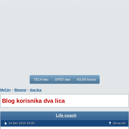
TECH deo
OPŠTI deo
VOJNI forumi
»
»
MyCity
Blogovi
dva lica
Blog korisnika dva lica
Life coach
14 Dec 2010 16:00
Idi na vrh