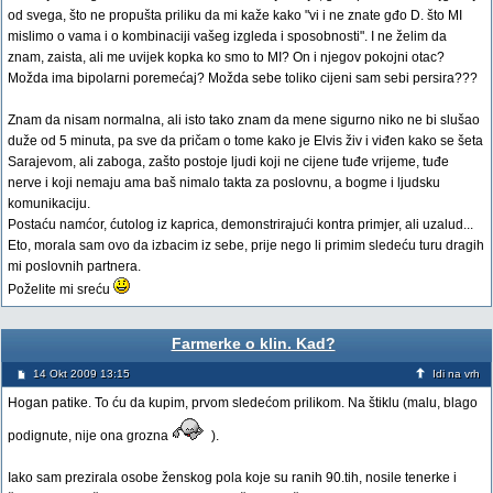
od svega, što ne propušta priliku da mi kaže kako "vi i ne znate gđo D. što MI
mislimo o vama i o kombinaciji vašeg izgleda i sposobnosti". I ne želim da
znam, zaista, ali me uvijek kopka ko smo to MI? On i njegov pokojni otac?
Možda ima bipolarni poremećaj? Možda sebe toliko cijeni sam sebi persira???
Znam da nisam normalna, ali isto tako znam da mene sigurno niko ne bi slušao
duže od 5 minuta, pa sve da pričam o tome kako je Elvis živ i viđen kako se šeta
Sarajevom, ali zaboga, zašto postoje ljudi koji ne cijene tuđe vrijeme, tuđe
nerve i koji nemaju ama baš nimalo takta za poslovnu, a bogme i ljudsku
komunikaciju.
Postaću namćor, ćutolog iz kaprica, demonstrirajući kontra primjer, ali uzalud...
Eto, morala sam ovo da izbacim iz sebe, prije nego li primim sledeću turu dragih
mi poslovnih partnera.
Poželite mi sreću
Farmerke o klin. Kad?
14 Okt 2009 13:15
Idi na vrh
Hogan patike. To ću da kupim, prvom sledećom prilikom. Na štiklu (malu, blago
podignute, nije ona grozna
).
Iako sam prezirala osobe ženskog pola koje su ranih 90.tih, nosile tenerke i