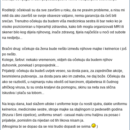
Roditelji: očekivali su da sve završim u roku, da ne pravim probleme, a nisu mi
rekli da ako završiš se svoje obaveze valjano, nema garancija da ćeš biti
srećan. Trenutno očekuju da budem viša medicinksa sestra ili bar neko ko je
visoko pozicioniran u hijerarhiji zdravstva, kako bih mogla organizovati MRI ili
skener bilo kog dijela njihovog, inače zdravog, tijela najčešće u noći od subote
na nedjelju...
Bračni drug: očekuje da žena bude nešto između njihove majke i kelnerice i još
po nešto.
Kolege, šefovi: nekako vremenom, vidjeh da očekuju da budem njihov
duhovnik, ponekad i propovjednik....
Prijatelji: očekuju da budeš uvijek veseo, sa dosta para, za zajedničke akcije,
besmislena putovanja...sa dosta para ako im zatreba, ne daj bože. Očekuju da
ako se razboliš, u najmanju ruku oboliš od karcinom, dijabetesa ili čudnog
afričkog virusa, tu su onda kraljevi da pomognu, skinu sa neta sva slična
iskustva i plaču sa tobom...
Na kraju dana, kad slažem utiske i uniforme koje ću nositi sjutra, dakle uniformu
kelnerice, medicinske sestre, stroge majke sa stajlingom iz pedesetih godina
(frizura i šimi cipelice), uniformu smart - casual malu crnu haljinu za posao i
prijatelje, pomislim da nijedan od tih likova nisam ja.
(Mnogima bi se dopao da se nisi trudio dopasti se svima
)