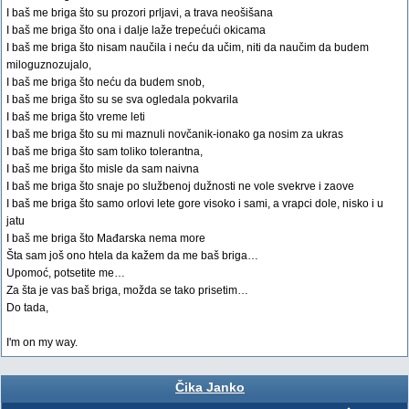
I baš me briga što su prozori prljavi, a trava neošišana
I baš me briga što ona i dalje laže trepećući okicama
I baš me briga što nisam naučila i neću da učim, niti da naučim da budem
miloguznozujalo,
I baš me briga što neću da budem snob,
I baš me briga što su se sva ogledala pokvarila
I baš me briga što vreme leti
I baš me briga što su mi maznuli novčanik-ionako ga nosim za ukras
I baš me briga što sam toliko tolerantna,
I baš me briga što misle da sam naivna
I baš me briga što snaje po službenoj dužnosti ne vole svekrve i zaove
I baš me briga što samo orlovi lete gore visoko i sami, a vrapci dole, nisko i u
jatu
I baš me briga što Mađarska nema more
Šta sam još ono htela da kažem da me baš briga…
Upomoć, potsetite me…
Za šta je vas baš briga, možda se tako prisetim…
Do tada,
I'm on my way.
Čika Janko