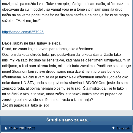
mazi, pazi, pa možda i voli. Takve recepte još nigde nisam našla, al čim nađem,
obećavam da ću ih podeliti sa vama! Fora je u tome što nisam smislila drugi
način da sa vama podelim nešto na šta sam natrčala na netu, a što bi se moglo
sažeti u: "Mazi me, bre!"
http://vimeo.com/8357926
Dakle, ljubav ne bira, ljubav je slepa.
E sad, ne znam ko je u ovom paru dama, a ko džentlmen.
Obzirom da kuca okreće leđa, pretpostavljam da je kuca dama. Zašto tako
mislim? Pa zato što smo mi žene takve, kad nam se džentlmeni umiljavaju, mi ih
odbijamo, a kad nam okrenu leđa, mi ih tek tada zavolimo. Pročitane smo, drage
moje! Stoga oni koji su sve drugo, samo nisu džentlmeni, prolaze bolje od
džentlmena. Ne čini li vam se da je tako? Neki džentlmen obleće li, obleće oko
neke dame i: NIŠTA, onda se pojavi neka sirovina i: BINGO! Ono, jeste da sam
ženskog roda, al pojma nemam o čemu se tu radi. Šta mislite, da li je to tako ili
mi se čini? A ako je to tako, onda zašto je to tako? koliko smo mi pripadnice
ženskog pola krive što su džentlmeni vrsta u izumiranju?
Žao mi papagaja, tako je lep!
Štrudle samo za vas...
15 Jan 2010 22:36
Idi na vrh