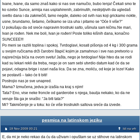
Ivane, Ivane, da samo znaš kako si nas sve namučio, bubo lenja! Čekali smo te
ko ozebo Sunce, armija nas usplahirenih, zabrinutih, nestrpljivih da ugledaš
svetlo dana i da zakmečiš, tamo negde, daleko od svih nas koji grickamo nokte,
usne, brundamo, šetamo, češkamo se iza uha i pitamo se “Oće li više?”
U pokušaju da od sreće napravim trostruki salto, ušinula sam kičmu.Ne mari,
Ivan je rođen. Nek me boli, Ivan je rođen! Posle toliko kišnih dana, konačno
SUNCEEE!!!
Po meni se razlili toplina i spokoj. Tvrdoglavi, kosati pišonja od 4 kg i 300 grama
u svojim ručicama drži čarobni štapić kojim je zamahnuo i sve nas pretvorio u
najsrećnija bića na ovom svetu! Jašta, nego je tvrdoglav! Nije hteo da se rodi
kad su lekari rekli da treba, nego je on sam sebi utvrdio datum kad će da se
pojavi, odagna brige i ozari naša lica. Da se zna, moliću, od koje je loze! Kako
se postaviš – tako će ti biti!
Postrojio nas je sve unapred.
Mama? Izmučena, jedva je izašla na kraj s njim!
Tata? Eno, vise neke froncle od garderobe s njega, baulja nekako, ko da ne
veruje šta ga je snašlo: “Ja biti tata?”
Mi? Takmičenje je u toku: ko će više trostrukih saltova sreće da izvede.
pesmica na latinskom jeziku
19 Nov 2009 00:21
Idi na vrh
E, da mi je neko rekao da ću da uživam i opuštam se uz stihove na latinskom