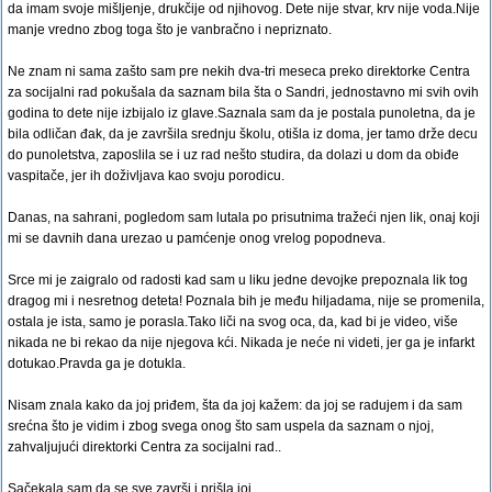
da imam svoje mišljenje, drukčije od njihovog. Dete nije stvar, krv nije voda.Nije
manje vredno zbog toga što je vanbračno i nepriznato.
Ne znam ni sama zašto sam pre nekih dva-tri meseca preko direktorke Centra
za socijalni rad pokušala da saznam bila šta o Sandri, jednostavno mi svih ovih
godina to dete nije izbijalo iz glave.Saznala sam da je postala punoletna, da je
bila odličan đak, da je završila srednju školu, otišla iz doma, jer tamo drže decu
do punoletstva, zaposlila se i uz rad nešto studira, da dolazi u dom da obiđe
vaspitače, jer ih doživljava kao svoju porodicu.
Danas, na sahrani, pogledom sam lutala po prisutnima tražeći njen lik, onaj koji
mi se davnih dana urezao u pamćenje onog vrelog popodneva.
Srce mi je zaigralo od radosti kad sam u liku jedne devojke prepoznala lik tog
dragog mi i nesretnog deteta! Poznala bih je među hiljadama, nije se promenila,
ostala je ista, samo je porasla.Tako liči na svog oca, da, kad bi je video, više
nikada ne bi rekao da nije njegova kći. Nikada je neće ni videti, jer ga je infarkt
dotukao.Pravda ga je dotukla.
Nisam znala kako da joj priđem, šta da joj kažem: da joj se radujem i da sam
srećna što je vidim i zbog svega onog što sam uspela da saznam o njoj,
zahvaljujući direktorki Centra za socijalni rad..
Sačekala sam da se sve završi i prišla joj.