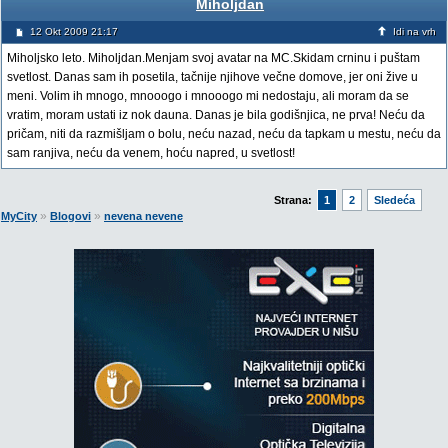
Miholjdan
12 Okt 2009 21:17
Idi na vrh
Miholjsko leto. Miholjdan.Menjam svoj avatar na MC.Skidam crninu i puštam
svetlost. Danas sam ih posetila, tačnije njihove večne domove, jer oni žive u
meni. Volim ih mnogo, mnooogo i mnooogo mi nedostaju, ali moram da se
vratim, moram ustati iz nok dauna. Danas je bila godišnjica, ne prva! Neću da
pričam, niti da razmišljam o bolu, neću nazad, neću da tapkam u mestu, neću da
sam ranjiva, neću da venem, hoću napred, u svetlost!
Strana:
1
2
Sledeća
»
»
MyCity
Blogovi
nevena nevene