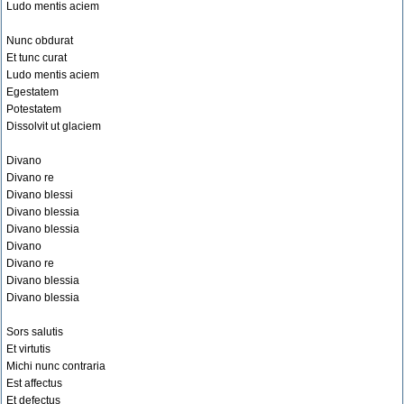
Ludo mentis aciem
Nunc obdurat
Et tunc curat
Ludo mentis aciem
Egestatem
Potestatem
Dissolvit ut glaciem
Divano
Divano re
Divano blessi
Divano blessia
Divano blessia
Divano
Divano re
Divano blessia
Divano blessia
Sors salutis
Et virtutis
Michi nunc contraria
Est affectus
Et defectus