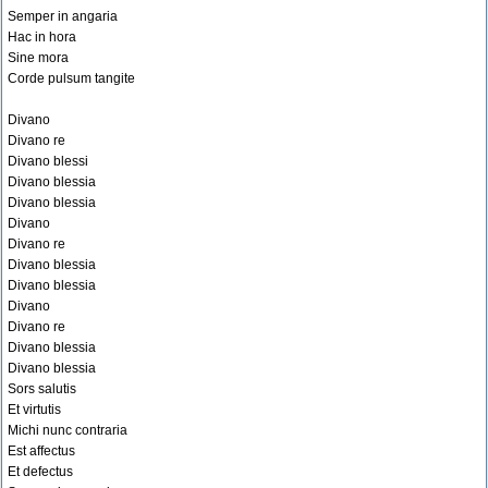
Semper in angaria
Hac in hora
Sine mora
Corde pulsum tangite
Divano
Divano re
Divano blessi
Divano blessia
Divano blessia
Divano
Divano re
Divano blessia
Divano blessia
Divano
Divano re
Divano blessia
Divano blessia
Sors salutis
Et virtutis
Michi nunc contraria
Est affectus
Et defectus