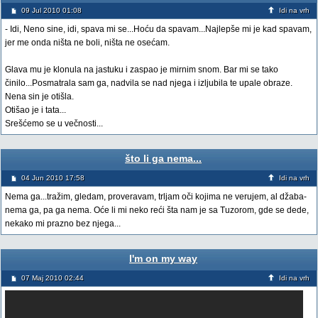
09 Jul 2010 01:08
Idi na vrh
- Idi, Neno sine, idi, spava mi se...Hoću da spavam...Najlepše mi je kad spavam,
jer me onda ništa ne boli, ništa ne osećam.
Glava mu je klonula na jastuku i zaspao je mirnim snom. Bar mi se tako
činilo...Posmatrala sam ga, nadvila se nad njega i izljubila te upale obraze.
Nena sin je otišla.
Otišao je i tata...
Srešćemo se u večnosti...
što li ga nema...
04 Jun 2010 17:58
Idi na vrh
Nema ga...tražim, gledam, proveravam, trljam oči kojima ne verujem, al džaba-
nema ga, pa ga nema. Oće li mi neko reći šta nam je sa Tuzorom, gde se dede,
nekako mi prazno bez njega...
I'm on my way
07 Maj 2010 02:44
Idi na vrh