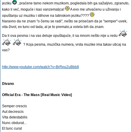
jeziku
, praćene tamo nekom muzikom, pogledala bih ga sažaljivo, zgranuto,
kako li već, moguće i kao vanzemaljca!
A evo me uhvaćenu u uživanju i
opuštanju uz muziku i stihove na latinskom jeziku????
Naravno da ne znam "o čemu se radi", nešto se prisećam da je "semper"-uvek,
vita-život, ex tunc-od tada, al je to premalo,a volela bih da znam.
Da li ova pesma i na vas deluje opuštajuće, il sa mnom nešto nije u redu
? Koja pesma, muzička numera, vrsta muzike ima takav uticaj na
vas?
http://www.youtube.com/watch?v=BrRpu2uBbb8
Divano
Official Era - The Mass [Real Music Video]
Semper crescis
Aut decrescis
Vita detestabilis
Nunc obdurat...
Et tunc curat