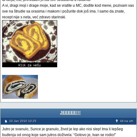
A vi, dragi moji i drage moje, kad se vratite u MC, dođite kod mene, pozivam vas
sve na štrudle sa orasima i makom i požurite dok još ima. I samo da znate,
recept nije s neta, već zdravo starinski.
JEEEEE!!!
10 Jan 2010 10:25
Idi na vrh
Jutro je svanulo, Sunce je granulo, život je lep ako nisi slep! Ima li lepšeg
buđenja od onog koje sam jutros doživela: “Gotovo je, Ivan se rodio!”