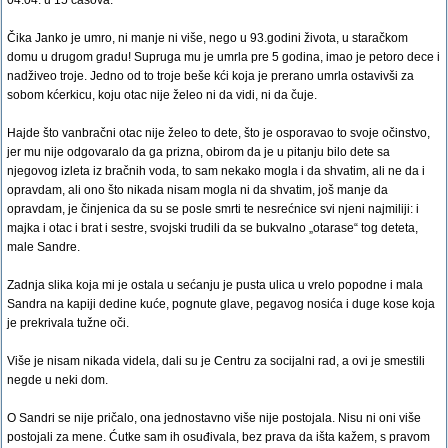
04.04. u 15 časova.
Čika Janko je umro, ni manje ni više, nego u 93.godini života, u staračkom
domu u drugom gradu! Supruga mu je umrla pre 5 godina, imao je petoro dece i
nadživeo troje. Jedno od to troje beše kći koja je prerano umrla ostavivši za
sobom kćerkicu, koju otac nije želeo ni da vidi, ni da čuje.
Hajde što vanbračni otac nije želeo to dete, što je osporavao to svoje očinstvo,
jer mu nije odgovaralo da ga prizna, obirom da je u pitanju bilo dete sa
njegovog izleta iz bračnih voda, to sam nekako mogla i da shvatim, ali ne da i
opravdam, ali ono što nikada nisam mogla ni da shvatim, još manje da
opravdam, je činjenica da su se posle smrti te nesrećnice svi njeni najmiliji: i
majka i otac i brat i sestre, svojski trudili da se bukvalno „otarase“ tog deteta,
male Sandre.
Zadnja slika koja mi je ostala u sećanju je pusta ulica u vrelo popodne i mala
Sandra na kapiji dedine kuće, pognute glave, pegavog nosića i duge kose koja
je prekrivala tužne oči.
Više je nisam nikada videla, dali su je Centru za socijalni rad, a ovi je smestili
negde u neki dom.
O Sandri se nije pričalo, ona jednostavno više nije postojala. Nisu ni oni više
postojali za mene. Ćutke sam ih osuđivala, bez prava da išta kažem, s pravom