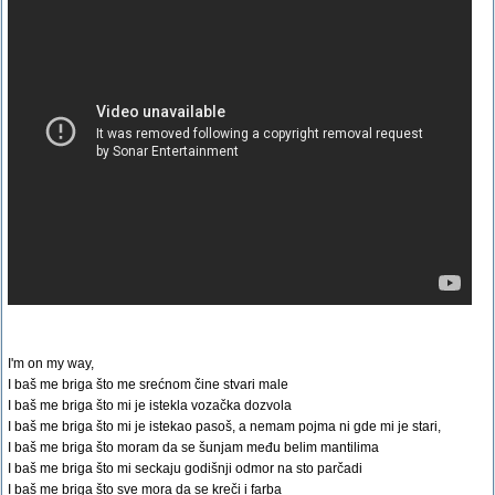
I'm on my way,
I baš me briga što me srećnom čine stvari male
I baš me briga što mi je istekla vozačka dozvola
I baš me briga što mi je istekao pasoš, a nemam pojma ni gde mi je stari,
I baš me briga što moram da se šunjam među belim mantilima
I baš me briga što mi seckaju godišnji odmor na sto parčadi
I baš me briga što sve mora da se kreči i farba