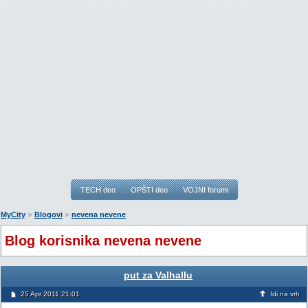
TECH deo
OPŠTI deo
VOJNI forumi
»
»
MyCity
Blogovi
nevena nevene
Blog korisnika nevena nevene
put za Valhallu
25 Apr 2011 21:01
Idi na vrh