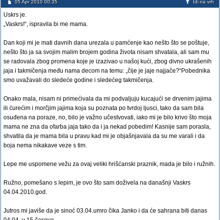
05 Apr 2010 00:35
Idi na vrh
Uskrs je.
„Vaskrs!“, ispravila bi me mama.
Dan koji mi je mati davnih dana urezala u pamćenje kao nešto što se poštuje,
nešto što ja sa svojim malim brojem godina života nisam shvatala, ali sam mu
se radovala zbog promena koje je izazivao u našoj kući, zbog divno ukrašenih
jaja i takmičenja među nama decom na temu: „čije je jaje najjače?“Pobednika
smo uvažavali do sledeće godine i sledećeg takmičenja.
Onako mala, nisam ni primećivala da mi podvaljuju kucajući se drvenim jajima
ili ćurećim i morčjim jajima koja su poznata po tvrdoj ljusci, tako da sam bila
osuđena na poraze, no, bilo je važno učestvovati, iako mi je bilo krivo što moja
mama ne zna da ofarba jaja tako da i ja nekad pobedim! Kasnije sam porasla,
shvatila da je mama bila u pravu kad mi je objašnjavala da su me varali i da
boja nema nikakave veze s tim.
Lepe me uspomene vežu za ovaj veliki hrišćanski praznik, mada je bilo i ružnih.
Ružno, pomešano s lepim, je ovo što sam doživela na današnji Vaskrs
04.04.2010.god.
Jutros mi javiše da je sinoć 03.04.umro čika Janko i da će sahrana biti danas