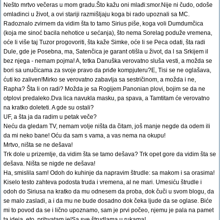
Nešto mrtvo večeras u mom gradu.Što kažu oni mlađi:smor.Nije ni čudo, odoše
omladinci u život, a ovi stariji razmišljaju koga bi rado upoznali sa MC.
Radoznalo zvirnem da vidim šta to tamo Sirius piše, koga voli Dumdumčica
(koja me sinoć bacila nehotice u sećanja), što nema Sorelag poduže vremena,
oće li više taj Tuzor progovoriti, šta kaže Simke, oće li se Peca odati, šta radi
Dule, gde je Posebna, ma, Satenčica je garant otišla u život, da l sa Srkijem il
bez njega - nemam pojma! A, tetka Danuška verovatno sluša vesti, a možda se
bori sa unučicama za svoje pravo da priđe kompjuteru?E, Tisi se ne oglašava,
ćuti ko zaliven!Mirko se verovatno zabavlja sa sestričinom, a možda i ne,
Rapha? Šta li on radi? Možda je sa Rogijem.Panonian plovi, bojim se da ne
otplovi predaleko.Dva lica navukla masku, pa spava, a Tamtitam će verovatno
na kratko doleteti. A gde su ostali?
UF, a šta ja da radim u petak veče?
Neću da gledam TV, nemam volje ništa da čitam, još manje negde da odem ili
da mi neko bane! Oću da sam s vama, a vas nema na okupu!
Mrtvo, ništa se ne dešava!
Trk dole u prizemlje, da vidim šta se tamo dešava? Trk opet gore da vidim šta se
dešava. Ništa se nigde ne dešava!
Ha, smislila sam! Odoh do kuhinje da napravim štrudle: sa makom i sa orasima!
Kiselo testo zahteva podosta truda i vremena, al ne mari. Umesiću štrudle i
odoh do Siriusa na kratko da mu odnesem da proba, dok čuči u svom blogu, da
se malo zasladi, a i da mu ne bude dosadno dok čeka ljude da se oglase. Biće
mi to povod da se i lično upoznamo, sam je prvi počeo, njemu je pala na pamet
ta ideja, eto, prihvatam je!Sa sve štrudlama u rukama!