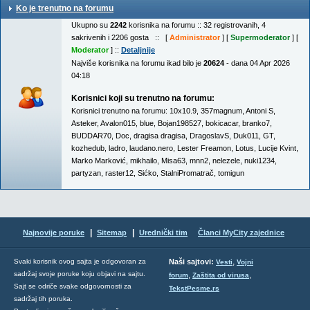
Ko je trenutno na forumu
Ukupno su
2242
korisnika na forumu :: 32 registrovanih, 4
sakrivenih i 2206 gosta :: [
Administrator
] [
Supermoderator
] [
Moderator
] ::
Detaljnije
Najviše korisnika na forumu ikad bilo je
20624
- dana 04 Apr 2026
04:18
Korisnici koji su trenutno na forumu:
Korisnici trenutno na forumu:
10x10.9
,
357magnum
,
Antoni S
,
Asteker
,
Avalon015
,
blue
,
Bojan198527
,
bokicacar
,
branko7
,
BUDDAR70
,
Doc
,
dragisa dragisa
,
DragoslavS
,
Duk011
,
GT
,
kozhedub
,
ladro
,
laudano.nero
,
Lester Freamon
,
Lotus
,
Lucije Kvint
,
Marko Marković
,
mikhailo
,
Misa63
,
mnn2
,
nelezele
,
nuki1234
,
partyzan
,
raster12
,
Sićko
,
StalniPromatrač
,
tomigun
|
|
Najnovije poruke
Sitemap
Urednički tim
Članci MyCity zajednice
,
Svaki korisnik ovog sajta je odgovoran za
Naši sajtovi:
Vesti
Vojni
sadržaj svoje poruke koju objavi na sajtu.
,
,
forum
Zaštita od virusa
Sajt se odriče svake odgovornosti za
TekstPesme.rs
sadržaj tih poruka.