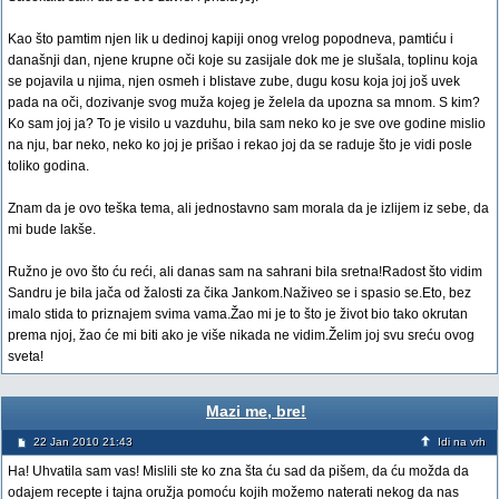
Kao što pamtim njen lik u dedinoj kapiji onog vrelog popodneva, pamtiću i
današnji dan, njene krupne oči koje su zasijale dok me je slušala, toplinu koja
se pojavila u njima, njen osmeh i blistave zube, dugu kosu koja joj još uvek
pada na oči, dozivanje svog muža kojeg je želela da upozna sa mnom. S kim?
Ko sam joj ja? To je visilo u vazduhu, bila sam neko ko je sve ove godine mislio
na nju, bar neko, neko ko joj je prišao i rekao joj da se raduje što je vidi posle
toliko godina.
Znam da je ovo teška tema, ali jednostavno sam morala da je izlijem iz sebe, da
mi bude lakše.
Ružno je ovo što ću reći, ali danas sam na sahrani bila sretna!Radost što vidim
Sandru je bila jača od žalosti za čika Jankom.Naživeo se i spasio se.Eto, bez
imalo stida to priznajem svima vama.Žao mi je to što je život bio tako okrutan
prema njoj, žao će mi biti ako je više nikada ne vidim.Želim joj svu sreću ovog
sveta!
Mazi me, bre!
22 Jan 2010 21:43
Idi na vrh
Ha! Uhvatila sam vas! Mislili ste ko zna šta ću sad da pišem, da ću možda da
odajem recepte i tajna oružja pomoću kojih možemo naterati nekog da nas