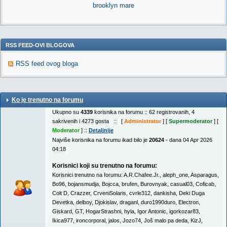
brooklyn mare
RSS FEED-OVI BLOGOVA
RSS feed ovog bloga
Ko je trenutno na forumu
Ukupno su
4339
korisnika na forumu :: 62 registrovanih, 4
sakrivenih i 4273 gosta :: [
Administrator
] [
Supermoderator
] [
Moderator
] ::
Detaljnije
Najviše korisnika na forumu ikad bilo je
20624
- dana 04 Apr 2026
04:18
Korisnici koji su trenutno na forumu:
Korisnici trenutno na forumu:
A.R.Chafee.Jr.
,
aleph_one
,
Asparagus
,
Bo96
,
bojansmudja
,
Bojcca
,
brufen
,
Burovnyak
,
casual03
,
Coficab
,
Colt D
,
Crazzer
,
CrveniSolaris
,
cvrle312
,
dankisha
,
Deki Duga
Devetka
,
delboy
,
Djokislav
,
draganl
,
duro1990duro
,
Electron
,
Giskard
,
GT
,
HogarStrashni
,
hyla
,
Igor Antonic
,
igorkozar83
,
Ikica977
,
ironcorporal
,
jalos
,
Jozo74
,
Još malo pa deda
,
KizJ
,