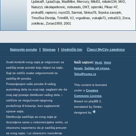
LjubisaR
,
LjutaGuja
,
MadMike
,
Mercury
,
Miki01
,
milutin134
,
MrG
,
Natuzzi
,
nikolapetkovic
,
nobutado
,
OKT
,
operniki
,
Pikac-47
,
proka89
,
raptorsi
,
royst33
,
Sarmat
,
Sinisa76
,
Srpska zauvjek
,
Timočka Divizija
,
Trimi68
,
VJ
,
vrgudinac
,
vukajlo71
,
zeka013
,
Zoca
,
zokilivac
,
Zoran1959
,
2001
|
|
Najnovije poruke
Sitemap
Urednički tim
Članci MyCity zajednice
,
Svaki korisnik ovog sajta je odgovoran za
Naši sajtovi:
Vesti
Vojni
sadržaj svoje poruke koju objavi na sajtu.
,
,
forum
Zaštita od virusa
Sajt se odriče svake odgovornosti za
TekstPesme.rs
sadržaj tih poruka.
Postavljanjem vaše poruke ili vašeg
This content is licensed
autorskog dela na ovaj sajt, saglasni ste da
under a
Creative
ovaj sajt postaje distributer vašeg dela, i
Commons License
.
odričete se mogućnosti njegovog
Based on phpBB 2,
povlačenja ili brisanja, bez saglasnosti
translated by Simke,
uprave sajta.
designed by
Distribucija sadržaja sa ovog sajta je
dozvoljena samo u nekomercijalne svrhe, uz
obaveznu napomenu da je sadržaj preuzet
sa ovog sajta, i uz obavezno navođenje