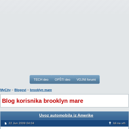
TECH deo
OPŠTI deo
VOJNI forumi
»
»
MyCity
Blogovi
brooklyn mare
Blog korisnika brooklyn mare
Uvoz automobila iz Amerike
22 Jun 2009 04:04
Idi na vrh