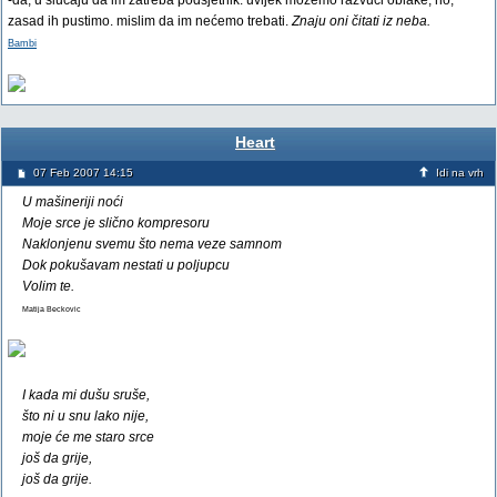
-da, u slučaju da im zatreba podsjetnik. uvijek možemo razvući oblake, no,
zasad ih pustimo. mislim da im nećemo trebati.
Znaju oni čitati iz neba.
Bambi
Heart
07 Feb 2007 14:15
Idi na vrh
U mašineriji noći
Moje srce je slično kompresoru
Naklonjenu svemu što nema veze samnom
Dok pokušavam nestati u poljupcu
Volim te.
Matija Beckovic
I kada mi dušu sruše,
što ni u snu lako nije,
moje će me staro srce
još da grije,
još da grije.