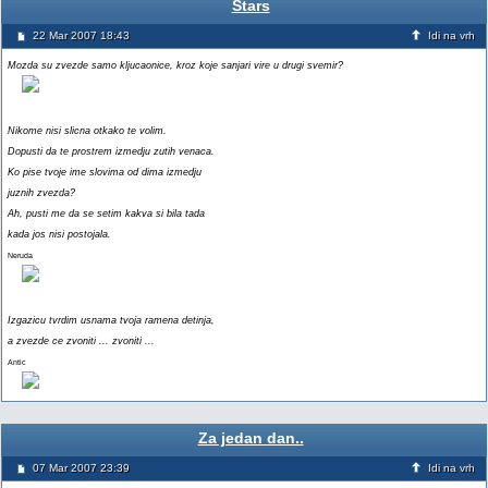
Stars
22 Mar 2007 18:43
Idi na vrh
Mozda su zvezde samo kljucaonice, kroz koje sanjari vire u drugi svemir?
Nikome nisi slicna otkako te volim.
Dopusti da te prostrem izmedju zutih venaca.
Ko pise tvoje ime slovima od dima izmedju
juznih zvezda?
Ah, pusti me da se setim kakva si bila tada
kada jos nisi postojala.
Neruda
Izgazicu tvrdim usnama tvoja ramena detinja,
a zvezde ce zvoniti ... zvoniti ...
Antic
Za jedan dan..
07 Mar 2007 23:39
Idi na vrh