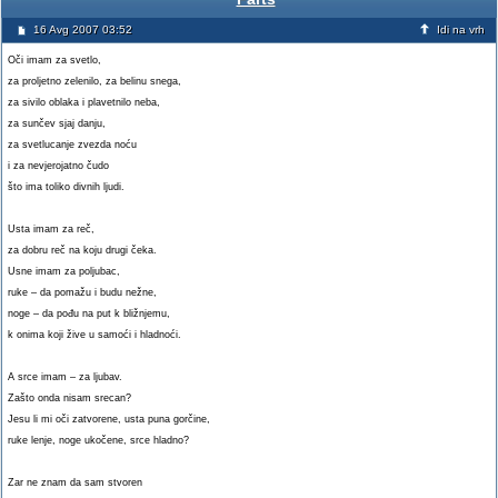
16 Avg 2007 03:52
Idi na vrh
Oči imam za svetlo,
za proljetno zelenilo, za belinu snega,
za sivilo oblaka i plavetnilo neba,
za sunčev sjaj danju,
za svetlucanje zvezda noću
i za nevjerojatno čudo
što ima toliko divnih ljudi.
Usta imam za reč,
za dobru reč na koju drugi čeka.
Usne imam za poljubac,
ruke – da pomažu i budu nežne,
noge – da pođu na put k bližnjemu,
k onima koji žive u samoći i hladnoći.
A srce imam – za ljubav.
Zašto onda nisam srecan?
Jesu li mi oči zatvorene, usta puna gorčine,
ruke lenje, noge ukočene, srce hladno?
Zar ne znam da sam stvoren