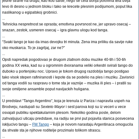
jedne strane na drugu, kao kod salse, nego se cela donja polovina tela uvija
levo ili desno u jednom bloku i tako se krecete plesnim podijumom, poput lika
naslikanog u egipatskoj grobnici.
...
Tehnicka nespretnost se oprasta; emotivna povrsnost ne, jer upravo osecaj –
snazan, zestok, usmeren osecaj – igra glavnu ulogu kod tanga.
...
“Svaki tango je kao da imas devojku tri minuta. Zena ima priliku da savije ruke
oko muskarca. To je zagrljaj, zar ne?”
...
Opsti napredak pogodovao je drugom zlatnom dobu muzike 40-tih i 50-tih
godina XX veka, kad su u ogromnim dvoranama veliki orkestri svirali tango do
duboko u portenjsku noc. Upravo je tokom drugog razdoblja tango postigao
tako visok stepen rafiniranosti i lepote da se podelio na ples i muziku. Zavisnici
od tanga vodili su raspravu o tome sta je vaznije – muzika ili ples – i pratili su
svoje omiljene ansamble poput navijackih huligana.
...
U predstavi “Tango Argentino”, koja je krenula iz Pariza i napravila uspeh na
Brodveju, nastupali su
Sexteto Mayor
i sest parova koji su iz veceri u vece
osvajali publiku spektakularnim plesom. Nekoliko godina posle, delom
zahvaljujuci uticaju predstave, na radiju se prvi put pojavila stanica posvecena
iskljucivo tangu –
FM Tango
– koja je novom narastaju Argentinaca omogucila
da shvate sta je njihove roditelje prozimalo tolikom strascu.
...