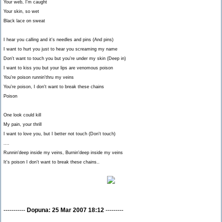
Your web, I'm caught
Your skin, so wet
Black lace on sweat
I hear you calling and it's needles and pins (And pins)
I want to hurt you just to hear you screaming my name
Don't want to touch you but you're under my skin (Deep in)
I want to kiss you but your lips are venomous poison
You're poison runnin'thru my veins
You're poison, I don't want to break these chains
Poison
One look could kill
My pain, your thrill
I want to love you, but I better not touch (Don't touch)
....
Runnin'deep inside my veins, Burnin'deep inside my veins
It's poison I don't want to break these chains..
-----------
Dopuna: 25 Mar 2007 18:12
---------