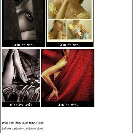
Imao sam zenu duge tamne kose
jednom u pijanstvu u ljeto u slami,