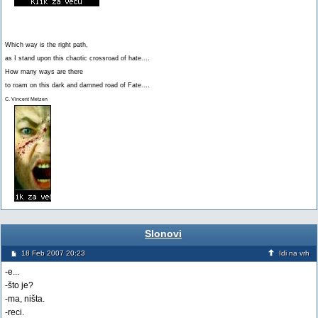
Which way is the right path,
as I stand upon this chaotic crossroad of hate....
How many ways are there
to roam on this dark and damned road of Fate....
C. Vincent Metzen
Slonovi
18 Feb 2007 20:23
Idi na vrh
-e...
-što je?
-ma, ništa.
-reci.