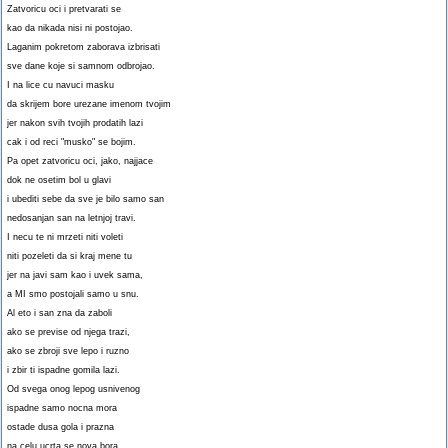
Zatvoricu oci i pretvarati se
kao da nikada nisi ni postojao.
Laganim pokretom zaborava izbrisati
sve dane koje si samnom odbrojao.
I na lice cu navuci masku
da skrijem bore urezane imenom tvojim
jer nakon svih tvojih prodatih lazi
cak i od reci "musko" se bojim.
Pa opet zatvoricu oci, jako, najjace
dok ne osetim bol u glavi
i ubediti sebe da sve je bilo samo san
nedosanjan san na letnjoj travi.
I necu te ni mrzeti niti voleti
niti pozeleti da si kraj mene tu
jer na javi sam kao i uvek sama,
a MI smo postojali samo u snu.
Al eto i san zna da zaboli
ako se previse od njega trazi,
ako se zbroji sve lepo i ruzno
i zbir ti ispadne gomila lazi.
Od svega onog lepog usnivenog
ispadne samo nocna mora
ostade dusa gola i prazna
na celu ucrta se nova bora.