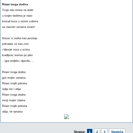
Ritam tvoga dodira
Tvoje telo mirise na dodir
u tvojim bedrima je vlast
komad koze u ostrim zubima
na vlaznim usnama strast!
Nocas si zedna kao pustinja
prikradas se kao zver
i bljesak noza u ocima
kradljivac krenuo po plen
...igra andjela i djavola.....
Ritam tvoga dodira
gori mojim venama
Ritam tvojih pokreta
radja me i ubija
Ritam tvoga dodira
struji mojim zilama
Ritam tvojih pokreta
ubija, ne oprasta
Strana:
1
2
3
Sledeća