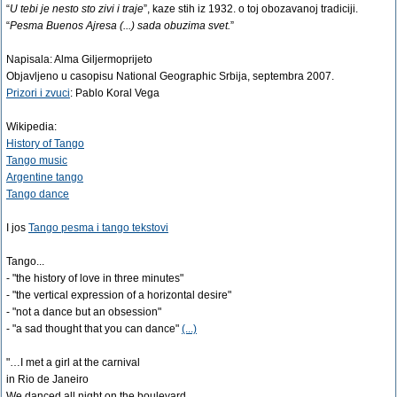
“
U tebi je nesto sto zivi i traje
”, kaze stih iz 1932. o toj obozavanoj tradiciji.
“
Pesma Buenos Ajresa (...) sada obuzima svet.
”
Napisala: Alma Giljermoprijeto
Objavljeno u casopisu National Geographic Srbija, septembra 2007.
Prizori i zvuci
: Pablo Koral Vega
Wikipedia:
History of Tango
Tango music
Argentine tango
Tango dance
I jos
Tango pesma i tango tekstovi
Tango...
- "the history of love in three minutes"
- "the vertical expression of a horizontal desire"
- "not a dance but an obsession"
- "a sad thought that you can dance"
(...)
"…I met a girl at the carnival
in Rio de Janeiro
We danced all night on the boulevard