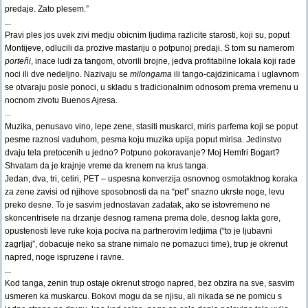
predaje. Zato plesem.”
...
Pravi ples jos uvek zivi medju obicnim ljudima razlicite starosti, koji su, poput
Montijeve, odlucili da prozive mastariju o potpunoj predaji. S tom su namerom
porteñi
, inace ludi za tangom, otvorili brojne, jedva profitabilne lokala koji rade
noci ili dve nedeljno. Nazivaju se
milongama
ili tango-cajdzinicama i uglavnom
se otvaraju posle ponoci, u skladu s tradicionalnim odnosom prema vremenu u
nocnom zivotu Buenos Ajresa.
...
Muzika, penusavo vino, lepe zene, stasiti muskarci, miris parfema koji se poput
pesme raznosi vaduhom, pesma koju muzika upija poput mirisa. Jedinstvo
dvaju tela pretocenih u jedno? Potpuno pokoravanje? Moj Hemfri Bogart?
Shvatam da je krajnje vreme da krenem na krus tanga.
Jedan, dva, tri, cetiri, PET – uspesna konverzija osnovnog osmotaktnog koraka
za zene zavisi od njihove sposobnosti da na “pet” snazno ukrste noge, levu
preko desne. To je sasvim jednostavan zadatak, ako se istovremeno ne
skoncentrisete na drzanje desnog ramena prema dole, desnog lakta gore,
opustenosti leve ruke koja pociva na partnerovim ledjima (“to je ljubavni
zagrljaj”, dobacuje neko sa strane nimalo ne pomazuci time), trup je okrenut
napred, noge ispruzene i ravne.
...
Kod tanga, zenin trup ostaje okrenut strogo napred, bez obzira na sve, sasvim
usmeren ka muskarcu. Bokovi mogu da se njisu, ali nikada se ne pomicu s