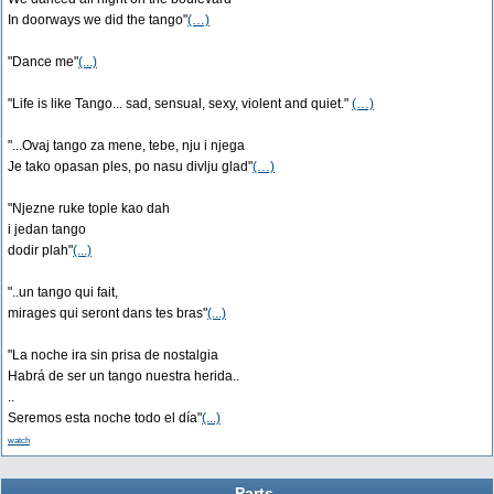
In doorways we did the tango"
(…)
"Dance me"
(...)
"Life is like Tango... sad, sensual, sexy, violent and quiet."
(…)
"...Ovaj tango za mene, tebe, nju i njega
Je tako opasan ples, po nasu divlju glad"
(…)
"Njezne ruke tople kao dah
i jedan tango
dodir plah"
(...)
"..un tango qui fait,
mirages qui seront dans tes bras"
(...)
"La noche ira sin prisa de nostalgia
Habrá de ser un tango nuestra herida..
..
Seremos esta noche todo el día"
(...)
watch
Parts