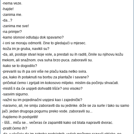
-nema veze.
-hajde!
-zanima me.
-da...?
-zanima me sve!
-na primjer?
-kamo slonovi odlutaju dok spavamo?
-i oni se moraju odmoriti. čine to gledajući u mjesec.
-koža im je gruba, navikli su?
-da, ali, postoje stvari koje vole, a prestali su ih raditi, činile su njihovu kožu
mekom, ali snažnom. ova suha brzo puca. zaboravili su.
-kako se to dogodilo?
-prevarili su ih pa oni više ne plaču kada netko svira.
-pa, kako ih potaknuti na borbu za plantaže i savane?
-pričekat ćemo i zgrijati im kokosovo mlijeko. mislim da počinju shvaćati.
-misliš li da će uspjeti dohvatiti lišće? ono visoko?
-sasvim sigurno.
-važni su im pojedinačni uspjesi kao i zajednički?
-naravno, ali, ne smiju zaboraviti da su jedinke. drže se za surle i tako su samo
jači. jedan drugoga pogurnu preko vode. zaboravili su...
-hajdemo ih podsjetiti!
- ššš... miču se... večeras će zapamtiti kako od blata napraviti dvorac.
-pratit ćemo ih?