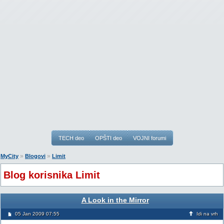
TECH deo
OPŠTI deo
VOJNI forumi
»
»
MyCity
Blogovi
Limit
Blog korisnika Limit
A Look in the Mirror
05 Jan 2009 07:55
Idi na vrh