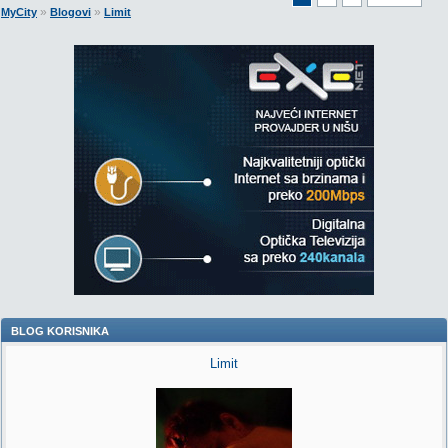
»
»
MyCity
Blogovi
Limit
BLOG KORISNIKA
Limit