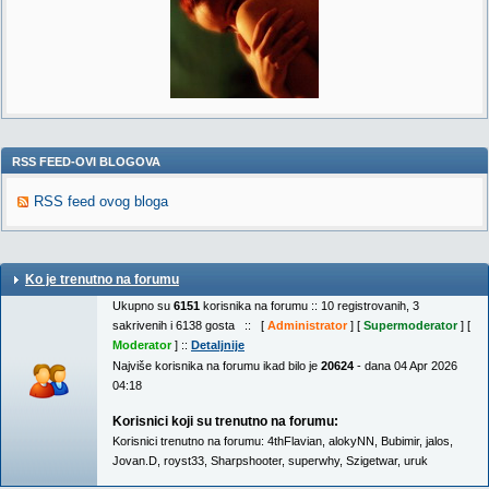
RSS FEED-OVI BLOGOVA
RSS feed ovog bloga
Ko je trenutno na forumu
Ukupno su
6151
korisnika na forumu :: 10 registrovanih, 3
sakrivenih i 6138 gosta :: [
Administrator
] [
Supermoderator
] [
Moderator
] ::
Detaljnije
Najviše korisnika na forumu ikad bilo je
20624
- dana 04 Apr 2026
04:18
Korisnici koji su trenutno na forumu:
Korisnici trenutno na forumu:
4thFlavian
,
alokyNN
,
Bubimir
,
jalos
,
Jovan.D
,
royst33
,
Sharpshooter
,
superwhy
,
Szigetwar
,
uruk