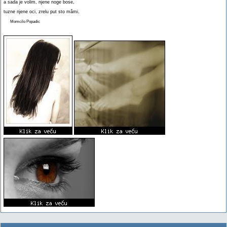
a sada je volim, njene noge bose,
tuzne njene oci, zrelu put sto mâmi.
Momcilo Popadic