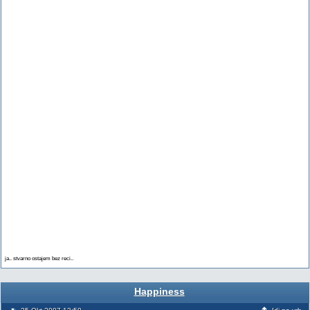
ja.. stvarno ostajem bez reci..
Happiness