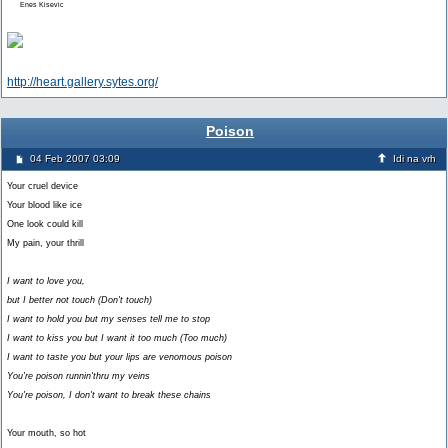
Enes Kisevic
http://heart.gallery.sytes.org/
Poison
04 Feb 2007 03:09
Idi na vrh
Your cruel device
Your blood like ice
One look could kill
My pain, your thrill
I want to love you,
but I better not touch (Don't touch)
I want to hold you but my senses tell me to stop
I want to kiss you but I want it too much (Too much)
I want to taste you but your lips are venomous poison
You're poison runnin'thru my veins
You're poison, I don't want to break these chains
Your mouth, so hot