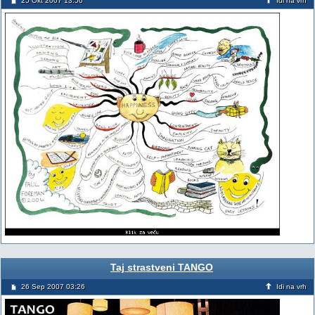
25 Okt 2007 13:50
Idi na vrh
Taj strastveni TANGO
26 Sep 2007 03:26
Idi na vrh