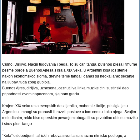
Culno. Dirljivo. Nacin tugovanja i bega. To su cari tanga, putenog plesa i tmurne
pesme bordela Buenos Ajresa s kraja XIX veka. U Argentini koja jos stenje
nakon ekonomskog sloma, drevne teme tanga i danas su neokaljane: secanje
na ljubav, tuga zbog gubitka.
Buenos Ajres, dirljiva, uznesena, ceznutljiva lirika muzike cini sustinski deo
pripadnosti ovom napacenom, sjajnom gradu.
..
Krajem XIX veka reka evropskih doseljenika, mahom iz Italije, pristigla je u
Argentinu i mnogi su pronasli ili razvili poslove u tom centru i oko njega. Svojim
melodicnim, reklo bise operskim pevanjem obogatili su prvobitno obicnu muziku
i sirov ples: tango.
..
“Kola” oslobodjenih africkih robova stvorila su snaznu ritmicku podlogu, a