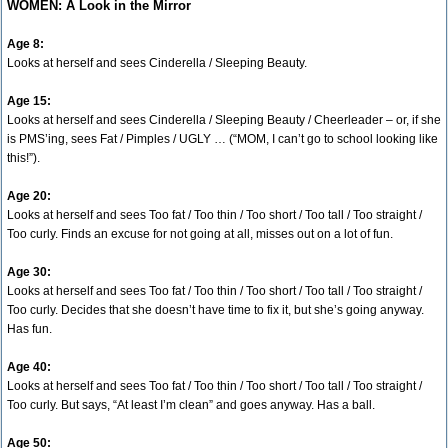
WOMEN: A Look in the Mirror
Age 8:
Looks at herself and sees Cinderella / Sleeping Beauty.
Age 15:
Looks at herself and sees Cinderella / Sleeping Beauty / Cheerleader – or, if she
is PMS’ing, sees Fat / Pimples / UGLY … (“MOM, I can’t go to school looking like
this!”).
Age 20:
Looks at herself and sees Too fat / Too thin / Too short / Too tall / Too straight /
Too curly. Finds an excuse for not going at all, misses out on a lot of fun.
Age 30:
Looks at herself and sees Too fat / Too thin / Too short / Too tall / Too straight /
Too curly. Decides that she doesn’t have time to fix it, but she’s going anyway.
Has fun.
Age 40:
Looks at herself and sees Too fat / Too thin / Too short / Too tall / Too straight /
Too curly. But says, “At least I’m clean” and goes anyway. Has a ball.
Age 50: