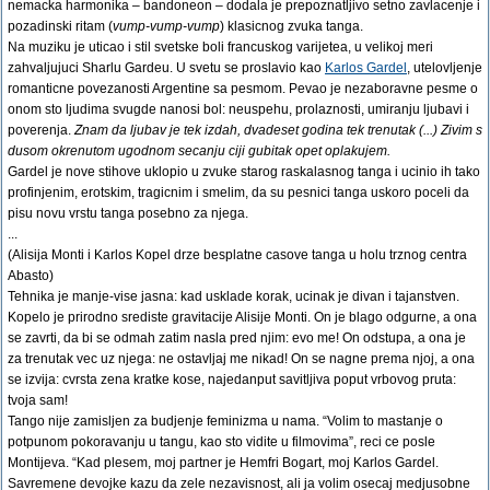
nemacka harmonika – bandoneon – dodala je prepoznatljivo setno zavlacenje i
pozadinski ritam (
vump-vump-vump
) klasicnog zvuka tanga.
Na muziku je uticao i stil svetske boli francuskog varijetea, u velikoj meri
zahvaljujuci Sharlu Gardeu. U svetu se proslavio kao
Karlos Gardel
, utelovljenje
romanticne povezanosti Argentine sa pesmom. Pevao je nezaboravne pesme o
onom sto ljudima svugde nanosi bol: neuspehu, prolaznosti, umiranju ljubavi i
poverenja.
Znam da ljubav je tek izdah, dvadeset godina tek trenutak (...) Zivim s
dusom okrenutom ugodnom secanju ciji gubitak opet oplakujem.
Gardel je nove stihove uklopio u zvuke starog raskalasnog tanga i ucinio ih tako
profinjenim, erotskim, tragicnim i smelim, da su pesnici tanga uskoro poceli da
pisu novu vrstu tanga posebno za njega.
...
(Alisija Monti i Karlos Kopel drze besplatne casove tanga u holu trznog centra
Abasto)
Tehnika je manje-vise jasna: kad usklade korak, ucinak je divan i tajanstven.
Kopelo je prirodno srediste gravitacije Alisije Monti. On je blago odgurne, a ona
se zavrti, da bi se odmah zatim nasla pred njim: evo me! On odstupa, a ona je
za trenutak vec uz njega: ne ostavljaj me nikad! On se nagne prema njoj, a ona
se izvija: cvrsta zena kratke kose, najedanput savitljiva poput vrbovog pruta:
tvoja sam!
Tango nije zamisljen za budjenje feminizma u nama. “Volim to mastanje o
potpunom pokoravanju u tangu, kao sto vidite u filmovima”, reci ce posle
Montijeva. “Kad plesem, moj partner je Hemfri Bogart, moj Karlos Gardel.
Savremene devojke kazu da zele nezavisnost, ali ja volim osecaj medjusobne