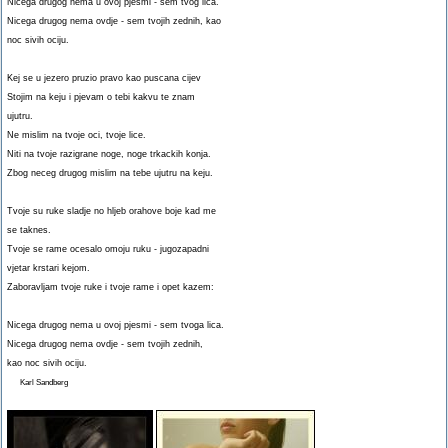
Nicega drugog nema u ovoj pjesmi - sem tvog lica.
Nicega drugog nema ovdje - sem tvojih zednih, kao
noc sivih ociju.
Kej se u jezero pruzio pravo kao puscana cijev
Stojim na keju i pjevam o tebi kakvu te znam
ujutru.
Ne mislim na tvoje oci, tvoje lice.
Niti na tvoje razigrane noge, noge trkackih konja.
Zbog neceg drugog mislim na tebe ujutru na keju.
Tvoje su ruke sladje no hljeb orahove boje kad me
se taknes.
Tvoje se rame ocesalo omoju ruku - jugozapadni
vjetar krstari kejom.
Zaboravljam tvoje ruke i tvoje rame i opet kazem:
Nicega drugog nema u ovoj pjesmi - sem tvoga lica.
Nicega drugog nema ovdje - sem tvojih zednih,
kao noc sivih ociju.
Karl Sandberg