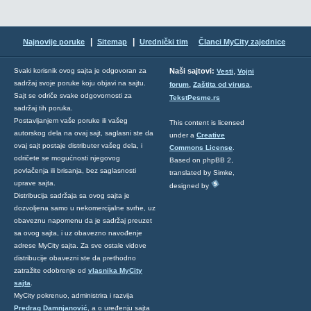
|
|
Najnovije poruke
Sitemap
Urednički tim
Članci MyCity zajednice
,
Svaki korisnik ovog sajta je odgovoran za
Naši sajtovi:
Vesti
Vojni
sadržaj svoje poruke koju objavi na sajtu.
,
,
forum
Zaštita od virusa
Sajt se odriče svake odgovornosti za
TekstPesme.rs
sadržaj tih poruka.
Postavljanjem vaše poruke ili vašeg
This content is licensed
autorskog dela na ovaj sajt, saglasni ste da
under a
Creative
ovaj sajt postaje distributer vašeg dela, i
Commons License
.
odričete se mogućnosti njegovog
Based on phpBB 2,
povlačenja ili brisanja, bez saglasnosti
translated by Simke,
uprave sajta.
designed by
Distribucija sadržaja sa ovog sajta je
dozvoljena samo u nekomercijalne svrhe, uz
obaveznu napomenu da je sadržaj preuzet
sa ovog sajta, i uz obavezno navođenje
adrese MyCity sajta. Za sve ostale vidove
distribucije obavezni ste da prethodno
zatražite odobrenje od
vlasnika MyCity
sajta
.
MyCity pokrenuo, administrira i razvija
Predrag Damnjanović
, a o uređenju sajta