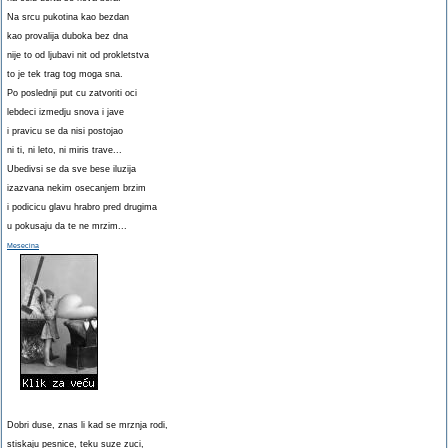
Na srcu pukotina kao bezdan
kao provalija duboka bez dna
nije to od ljubavi nit od prokletstva
to je tek trag tog moga sna.
Po poslednji put cu zatvoriti oci
lebdeci izmedju snova i jave
i pravicu se da nisi postojao
ni ti, ni leto, ni miris trave...
Ubedivsi se da sve bese iluzija
izazvana nekim osecanjem brzim
i podicicu glavu hrabro pred drugima
u pokusaju da te ne mrzim...
Mesecina
Dobri duse, znas li kad se mrznja rodi,
stiskaju pesnice, teku suze zuci,