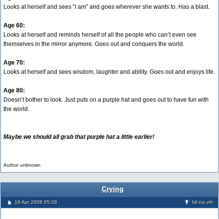
Looks at herself and sees “I am” and goes wherever she wants to. Has a blast.
Age 60:
Looks at herself and reminds herself of all the people who can’t even see
themselves in the mirror anymore. Goes out and conquers the world.
Age 70:
Looks at herself and sees wisdom, laughter and ability. Goes out and enjoys life.
Age 80:
Doesn’t bother to look. Just puts on a purple hat and goes out to have fun with
the world.
Maybe we should all grab that purple hat a little earlier!
Author unknown
Crying
16 Apr 2008 05:28
Idi na vrh