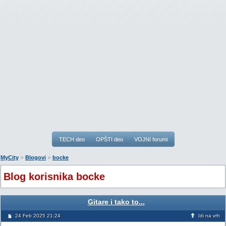
TECH deo
OPŠTI deo
VOJNI forumi
»
»
MyCity
Blogovi
bocke
Blog korisnika bocke
Gitare i tako to...
24 Feb 2025 21:24
Idi na vrh