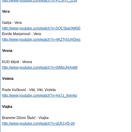
http://www.youtube.com/watch?v=PC3FfY_Zf1k
Vera
Galija - Vera
http://www.youtube.com/watch?v=5QC5baQW0I0
Đorđe Marjanović - Vera
http://www.youtube.com/watch?v=4KZTy5UHDws
Vesna
KUD Idijoti - Vesna
http://www.youtube.com/watch?v=0iMlpJHAjdM
Violeta
Rade Vučković - Viki, Viki, Violeta
http://www.youtube.com/watch?v=Hx7z_lhenko
Vlajka
Branimir Džoni Štulić - Vlajka
http://www.youtube.com/watch?v=afJh1yf3-d4