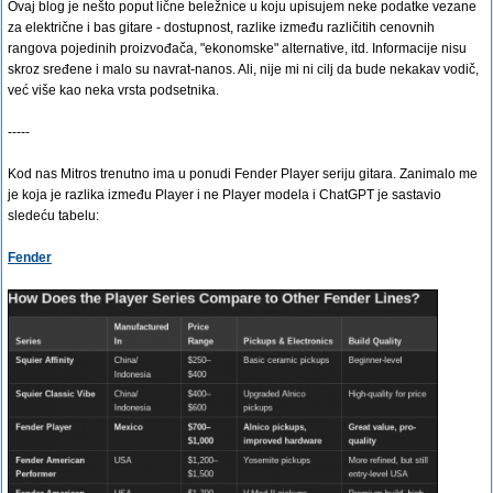
Ovaj blog je nešto poput lične beležnice u koju upisujem neke podatke vezane
za električne i bas gitare - dostupnost, razlike između različitih cenovnih
rangova pojedinih proizvođača, "ekonomske" alternative, itd. Informacije nisu
skroz sređene i malo su navrat-nanos. Ali, nije mi ni cilj da bude nekakav vodič,
već više kao neka vrsta podsetnika.
-----
Kod nas Mitros trenutno ima u ponudi Fender Player seriju gitara. Zanimalo me
je koja je razlika između Player i ne Player modela i ChatGPT je sastavio
sledeću tabelu:
Fender