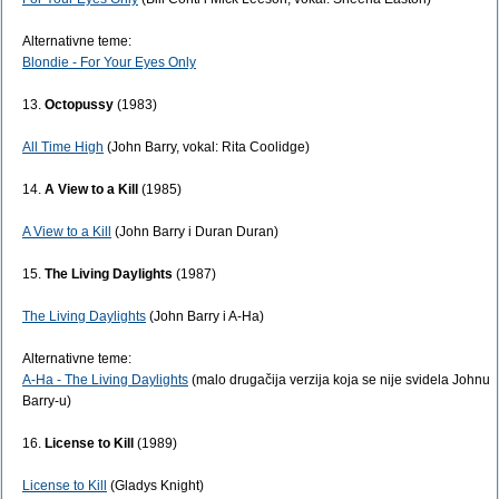
Alternativne teme:
Blondie - For Your Eyes Only
13.
Octopussy
(1983)
All Time High
(John Barry, vokal: Rita Coolidge)
14.
A View to a Kill
(1985)
A View to a Kill
(John Barry i Duran Duran)
15.
The Living Daylights
(1987)
The Living Daylights
(John Barry i A-Ha)
Alternativne teme:
A-Ha - The Living Daylights
(malo drugačija verzija koja se nije svidela Johnu
Barry-u)
16.
License to Kill
(1989)
License to Kill
(Gladys Knight)