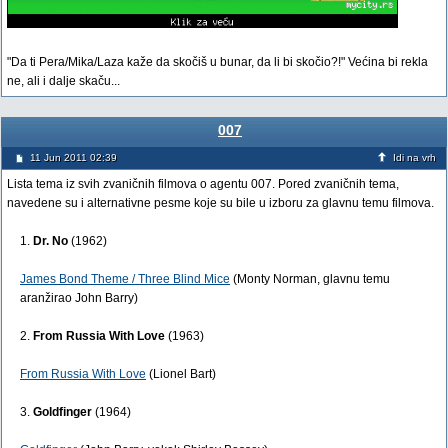
"Da ti Pera/Mika/Laza kaže da skočiš u bunar, da li bi skočio?!" Većina bi rekla
ne, ali i dalje skaču...
007
11 Jun 2011 02:39
Idi na vrh
Lista tema iz svih zvaničnih filmova o agentu 007. Pored zvaničnih tema,
navedene su i alternativne pesme koje su bile u izboru za glavnu temu filmova.
1.
Dr. No
(1962)
James Bond Theme / Three Blind Mice
(Monty Norman, glavnu temu
aranžirao John Barry)
2.
From Russia With Love
(1963)
From Russia With Love
(Lionel Bart)
3.
Goldfinger
(1964)