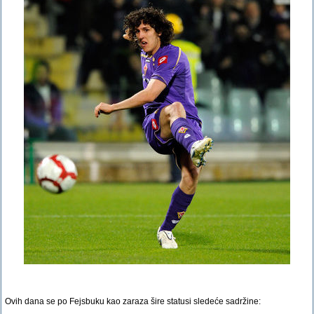
Ovih dana se po Fejsbuku kao zaraza šire statusi sledeće sadržine: