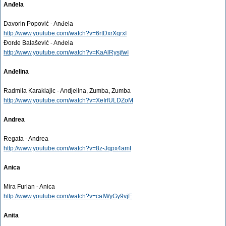
Anđela
Davorin Popović - Anđela
http://www.youtube.com/watch?v=6rtDxrXqrxI
Đorđe Balašević - Anđela
http://www.youtube.com/watch?v=KaAlRysjfwI
Anđelina
Radmila Karaklajic - Andjelina, Zumba, Zumba
http://www.youtube.com/watch?v=XeIrfULDZoM
Andrea
Regata - Andrea
http://www.youtube.com/watch?v=8z-Jqpx4amI
Anica
Mira Furlan - Anica
http://www.youtube.com/watch?v=caIWyGy9vjE
Anita