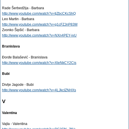
Rade Šerbedžija - Barbara
http://www.youtube.com/watch?v=tjZbcCKcShQ
Leo Martin - Barbara
http://www.youtube.com/watch?v=g1cFZJnP83M
Zvonko Šipšić - Barbara
http://www.youtube.com/watch?v=NXn4PEY-ivU
Branislava
Đorđe Balašević - Branislava
http://www.youtube.com/watch?v=XleNkCY2Cis
Bubi
Divlje Jagode - Bubi
http://www.youtube.com/watch?v=4LJkcIZNHXs
V
Valentina
Vajta - Valentina