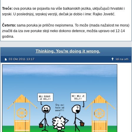
Treće:
ova poruka se pojavila na više balkanskih jezika, uključujući hrvatski i
srpski. U poslednjoj, srpskoj verziji, dečak je dobio i ime: Rajko Jovetić.
Četvrto:
sama poruka je prilično nepismena. To može (mada nažalost ne mora)
značiti da iza ove poruke stoji neko dokono detence, možda upravo od 12-14
godina.
Thinking. You're doing it wrong.
03 Okt 2011 13:17
Idi na vrh