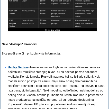
Neki "dostupni" brendovi
Biće prošireno čim prikupim više informacija.
Harley Benton
- Nemačka marka. Uglavnom proizvodi instrumente za
početnike i muzičare srednjeg nivoa, ali su poznati po vrlo solidnom
kvalitetu. Koriste kineske Roswell magnete koji su isti vrlo solidni. Neki
modeli su vrlo pristojni za cenu i imaju širok opseg tela baziranih na
klasičnim gitarskim (i bas) oblicima (strat, tele, les paul, sg, es335, p-bass,
jazz bass, violin bass, itd). Neki modeli su od jeftinijeg, neki modeli su od
boljeg drveta. Vlasnik brenda je Thomann Gmbh. Kod nas ih povremeno
ima u prodavnicama muzičke opreme, ali su redovno dostupni na
KupujemProdajem. HB gitare su popularne i kod modera (ljudi koji