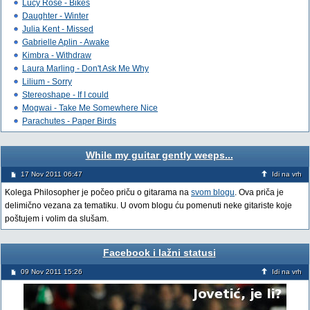
Lucy Rose - Bikes
Daughter - Winter
Julia Kent - Missed
Gabrielle Aplin - Awake
Kimbra - Withdraw
Laura Marling - Don't Ask Me Why
Lilium - Sorry
Stereoshape - If I could
Mogwai - Take Me Somewhere Nice
Parachutes - Paper Birds
While my guitar gently weeps...
17 Nov 2011 06:47
Idi na vrh
Kolega Philosopher je počeo priču o gitarama na
svom blogu
. Ova priča je
delimično vezana za tematiku. U ovom blogu ću pomenuti neke gitariste koje
poštujem i volim da slušam.
Facebook i lažni statusi
09 Nov 2011 15:26
Idi na vrh