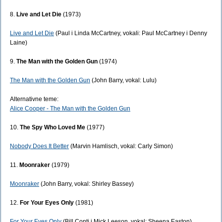
8.
Live and Let Die
(1973)
Live and Let Die
(Paul i Linda McCartney, vokali: Paul McCartney i Denny
Laine)
9.
The Man with the Golden Gun
(1974)
The Man with the Golden Gun
(John Barry, vokal: Lulu)
Alternativne teme:
Alice Cooper - The Man with the Golden Gun
10.
The Spy Who Loved Me
(1977)
Nobody Does It Better
(Marvin Hamlisch, vokal: Carly Simon)
11.
Moonraker
(1979)
Moonraker
(John Barry, vokal: Shirley Bassey)
12.
For Your Eyes Only
(1981)
For Your Eyes Only
(Bill Conti i Mick Leeson, vokal: Sheena Easton)