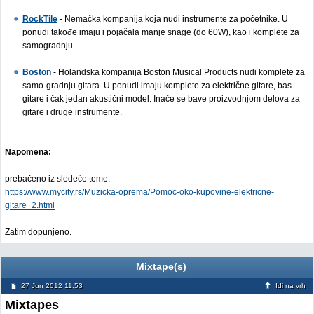
RockTile
- Nemačka kompanija koja nudi instrumente za početnike. U
ponudi takođe imaju i pojačala manje snage (do 60W), kao i komplete za
samogradnju.
Boston
- Holandska kompanija Boston Musical Products nudi komplete za
samo-gradnju gitara. U ponudi imaju komplete za električne gitare, bas
gitare i čak jedan akustični model. Inače se bave proizvodnjom delova za
gitare i druge instrumente.
Napomena:
prebačeno iz sledeće teme:
https://www.mycity.rs/Muzicka-oprema/Pomoc-oko-kupovine-elektricne-
gitare_2.html
Zatim dopunjeno.
Mixtape(s)
27 Jun 2012 11:53
Idi na vrh
Mixtapes