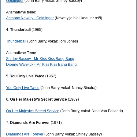
Goldfinger
(John Barry, vokal: Shirley Bassey)
Alternativne teme:
Anthony Newely - Goldfinger
(Newely je bio i koautor reči)
4.
Thunderball
(1965)
Thunderball
(John Barry, vokal: Tom Jones)
Alternativne Teme:
Shirley Bassey - Mr. Kiss Kiss Bang Bang
Dionne Warwick - Mr. Kiss Kiss Bang Bang
5.
You Only Live Twice
(1967)
You Only Live Twice
(John Barry, vokal: Nancy Sinatra)
6.
On Her Majesty's Secret Service
(1969)
On Her Majesty's Secret Service
(John Barry, vokal: Nina Van Pallandt)
7.
Diamonds Are Forever
(1971)
Diamonds Are Forever
(John Barry, vokal: Shirley Bassey)