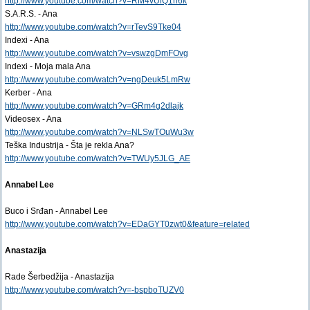
http://www.youtube.com/watch?v=RM4vUlQ1n6k
S.A.R.S. - Ana
http://www.youtube.com/watch?v=rTevS9Tke04
Indexi - Ana
http://www.youtube.com/watch?v=vswzgDmFOvg
Indexi - Moja mala Ana
http://www.youtube.com/watch?v=ngDeuk5LmRw
Kerber - Ana
http://www.youtube.com/watch?v=GRm4g2dlajk
Videosex - Ana
http://www.youtube.com/watch?v=NLSwTOuWu3w
Teška Industrija - Šta je rekla Ana?
http://www.youtube.com/watch?v=TWUy5JLG_AE
Annabel Lee
Buco i Srđan - Annabel Lee
http://www.youtube.com/watch?v=EDaGYT0zwt0&feature=related
Anastazija
Rade Šerbedžija - Anastazija
http://www.youtube.com/watch?v=-bspboTUZV0