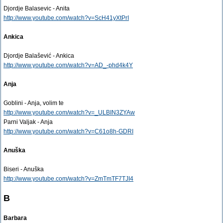
Djordje Balasevic - Anita
http://www.youtube.com/watch?v=ScH41yXtPrI
Ankica
Djordje Balašević - Ankica
http://www.youtube.com/watch?v=AD_-phd4k4Y
Anja
Goblini - Anja, volim te
http://www.youtube.com/watch?v=_ULBIN3ZYAw
Parni Valjak - Anja
http://www.youtube.com/watch?v=C61o8h-GDRI
Anuška
Biseri - Anuška
http://www.youtube.com/watch?v=ZmTmTF7TJI4
B
Barbara