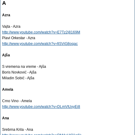
A
Azra
Vajta - Azra
http://www.youtube.com/watch?v=E7Tz2j8169M
Plavi Orkestar - Azra
http://www.youtube.com/watch?v=fiSViG8oqac
Ajša
S vremena na vreme - Ajša
Boris Novković - Ajša
Miladin Sobić - Ajša
Amela
Crno Vino - Amela
http://www.youtube.com/watch?v=DLmVIUxyEi8
Ana
Srebrna Krila - Ana