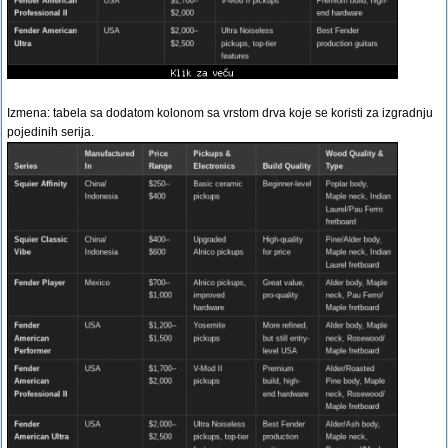
Izmena: tabela sa dodatom kolonom sa vrstom drva koje se koristi za izgradnju
pojedinih serija.