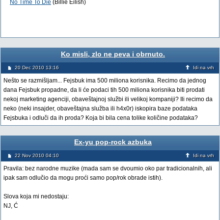
No Time To Die
(Billie Eilish)
Ko misli, zlo ne peva i obrnuto.
20 Dec 2010 13:16
Idi na vrh
Nešto se razmišljam... Fejsbuk ima 500 miliona korisnika. Recimo da jednog
dana Fejsbuk propadne, da li će podaci tih 500 miliona korisnika biti prodati
nekoj marketing agenciji, obaveštajnoj službi ili velikoj kompaniji? Ili recimo da
neko (neki insajder, obaveštajna služba ili h4x0r) iskopira baze podataka
Fejsbuka i odluči da ih proda? Koja bi bila cena tolike količine podataka?
Ex-yu pop-rock azbuka
22 Nov 2010 04:10
Idi na vrh
Pravila: bez narodne muzike (mada sam se dvoumio oko par tradicionalnih, ali
ipak sam odlučio da mogu proći samo pop/rok obrade istih).
Slova koja mi nedostaju:
NJ, Ć