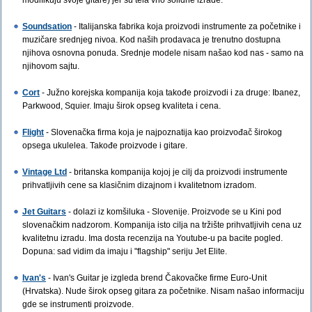
modifikuju svoje gitare) jer su tela vrlo solidne izrade.
Soundsation
- Italijanska fabrika koja proizvodi instrumente za početnike i
muzičare srednjeg nivoa. Kod naših prodavaca je trenutno dostupna
njihova osnovna ponuda. Srednje modele nisam našao kod nas - samo na
njihovom sajtu.
Cort
- Južno korejska kompanija koja takođe proizvodi i za druge: Ibanez,
Parkwood, Squier. Imaju širok opseg kvaliteta i cena.
Flight
- Slovenačka firma koja je najpoznatija kao proizvođač širokog
opsega ukulelea. Takođe proizvode i gitare.
Vintage Ltd
- britanska kompanija kojoj je cilj da proizvodi instrumente
prihvatljivih cene sa klasičnim dizajnom i kvalitetnom izradom.
Jet Guitars
- dolazi iz komšiluka - Slovenije. Proizvode se u Kini pod
slovenačkim nadzorom. Kompanija isto cilja na tržište prihvatljivih cena uz
kvalitetnu izradu. Ima dosta recenzija na Youtube-u pa bacite pogled.
Dopuna: sad vidim da imaju i "flagship" seriju Jet Elite.
Ivan's
- Ivan's Guitar je izgleda brend Čakovačke firme Euro-Unit
(Hrvatska). Nude širok opseg gitara za početnike. Nisam našao informaciju
gde se instrumenti proizvode.