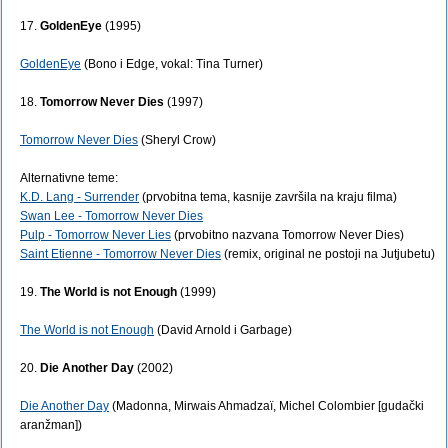
17.
GoldenEye
(1995)
GoldenEye
(Bono i Edge, vokal: Tina Turner)
18.
Tomorrow Never Dies
(1997)
Tomorrow Never Dies
(Sheryl Crow)
Alternativne teme:
K.D. Lang - Surrender
(prvobitna tema, kasnije završila na kraju filma)
Swan Lee - Tomorrow Never Dies
Pulp - Tomorrow Never Lies
(prvobitno nazvana Tomorrow Never Dies)
Saint Etienne - Tomorrow Never Dies
(remix, original ne postoji na Jutjubetu)
19.
The World is not Enough
(1999)
The World is not Enough
(David Arnold i Garbage)
20.
Die Another Day
(2002)
Die Another Day
(Madonna, Mirwais Ahmadzaï, Michel Colombier [gudački
aranžman])