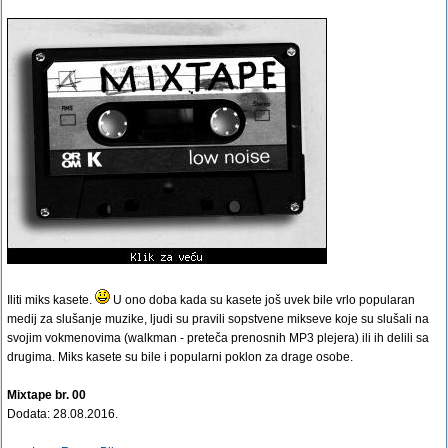
Iliti miks kasete.
U ono doba kada su kasete još uvek bile vrlo popularan
medij za slušanje muzike, ljudi su pravili sopstvene mikseve koje su slušali na
svojim vokmenovima (walkman - preteča prenosnih MP3 plejera) ili ih delili sa
drugima. Miks kasete su bile i popularni poklon za drage osobe.
Mixtape br. 00
Dodata: 28.08.2016.