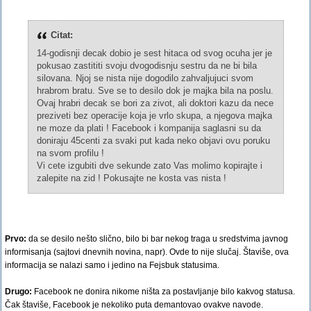
Citat:
14-godisnji decak dobio je sest hitaca od svog ocuha jer je
pokusao zastititi svoju dvogodisnju sestru da ne bi bila
silovana. Njoj se nista nije dogodilo zahvaljujuci svom
hrabrom bratu. Sve se to desilo dok je majka bila na poslu.
Ovaj hrabri decak se bori za zivot, ali doktori kazu da nece
preziveti bez operacije koja je vrlo skupa, a njegova majka
ne moze da plati ! Facebook i kompanija saglasni su da
doniraju 45centi za svaki put kada neko objavi ovu poruku
na svom profilu !
Vi cete izgubiti dve sekunde zato Vas molimo kopirajte i
zalepite na zid ! Pokusajte ne kosta vas nista !
Prvo:
da se desilo nešto slično, bilo bi bar nekog traga u sredstvima javnog
informisanja (sajtovi dnevnih novina, napr). Ovde to nije slučaj. Štaviše, ova
informacija se nalazi samo i jedino na Fejsbuk statusima.
Drugo:
Facebook ne donira nikome ništa za postavljanje bilo kakvog statusa.
Čak štaviše, Facebook je nekoliko puta demantovao ovakve navode.