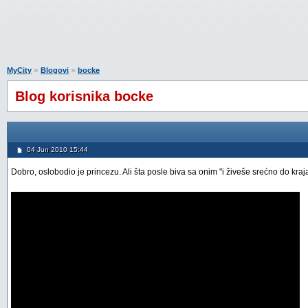
»
»
MyCity
Blogovi
bocke
Blog korisnika bocke
04 Jun 2010 15:44
Dobro, oslobodio je princezu. Ali šta posle biva sa onim "i živeše srećno do kraj