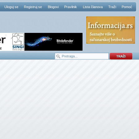
Uloguj se
Registruj se
Blogovi
Pravilnik
Lista članova
Traži
Pomoć