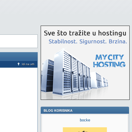
Idi na vrh
BLOG KORISNIKA
bocke