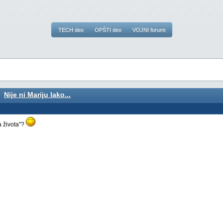
TECH deo
OPŠTI deo
VOJNI forumi
Nije ni Mariju lako...
a života"?