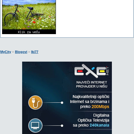
»
»
MyCity
Blogovi
Iki77