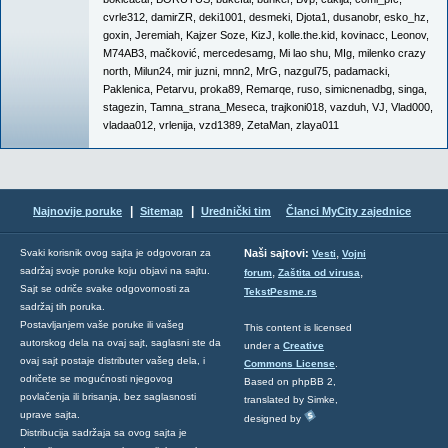
cvrle312
,
damirZR
,
deki1001
,
desmeki
,
Djota1
,
dusanobr
,
esko_hz
,
goxin
,
Jeremiah
,
Kajzer Soze
,
KizJ
,
kolle.the.kid
,
kovinacc
,
Leonov
,
M74AB3
,
mačković
,
mercedesamg
,
Mi lao shu
,
MIg
,
milenko crazy
north
,
Milun24
,
mir juzni
,
mnn2
,
MrG
,
nazgul75
,
padamacki
,
Paklenica
,
Petarvu
,
proka89
,
Remarqe
,
ruso
,
simicnenadbg
,
singa
,
stagezin
,
Tamna_strana_Meseca
,
trajkoni018
,
vazduh
,
VJ
,
Vlad000
,
vladaa012
,
vrlenija
,
vzd1389
,
ZetaMan
,
zlaya011
|
|
Najnovije poruke
Sitemap
Urednički tim
Članci MyCity zajednice
,
Svaki korisnik ovog sajta je odgovoran za
Naši sajtovi:
Vesti
Vojni
sadržaj svoje poruke koju objavi na sajtu.
,
,
forum
Zaštita od virusa
Sajt se odriče svake odgovornosti za
TekstPesme.rs
sadržaj tih poruka.
Postavljanjem vaše poruke ili vašeg
This content is licensed
autorskog dela na ovaj sajt, saglasni ste da
under a
Creative
ovaj sajt postaje distributer vašeg dela, i
Commons License
.
odričete se mogućnosti njegovog
Based on phpBB 2,
povlačenja ili brisanja, bez saglasnosti
translated by Simke,
uprave sajta.
designed by
Distribucija sadržaja sa ovog sajta je