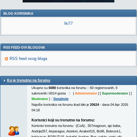
BLOG KORISNIKA
Iki77
RSS FEED-OVI BLOGOVA
RSS feed ovog bloga
Ko je trenutno na forumu
Ukupno su
6080
korisnika na forumu :: 60 registrovanih, 6
sakrivenih i 6014 gosta :: [
Administrator
] [
Supermoderator
] [
Moderator
] ::
Detaljnije
Najviše korisnika na forumu ikad bilo je
20624
- dana 04 Apr 2026
04:18
Korisnici koji su trenutno na forumu:
Korisnici trenutno na forumu:
-[CoA]-
,
357magnum
,
ajo baba
,
Andrija357
,
Asparagus
,
Asteker
,
Avalon015
,
Bo96
,
Bobrock1
,
bokicacar
,
BORUTUS
,
bukefal
,
bunker
,
Bvp
,
cakija
,
comi_pfc
,