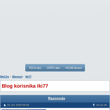
TECH deo
OPŠTI deo
VOJNI forumi
»
»
MyCity
Blogovi
Iki77
Blog korisnika Iki77
Razonoda
02 Jun 2020 09:44
Idi na vrh