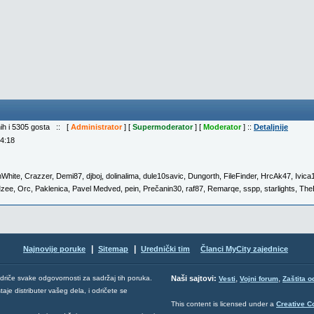
nih i 5305 gosta :: [
Administrator
] [
Supermoderator
] [
Moderator
] ::
Detaljnije
04:18
mWhite
,
Crazzer
,
Demi87
,
djboj
,
dolinalima
,
dule10savic
,
Dungorth
,
FileFinder
,
HrcAk47
,
Ivica
zee
,
Orc
,
Paklenica
,
Pavel Medved
,
pein
,
Prečanin30
,
raf87
,
Remarqe
,
sspp
,
starlights
,
The
|
|
Najnovije poruke
Sitemap
Urednički tim
Članci MyCity zajednice
,
,
odriče svake odgovornosti za sadržaj tih poruka.
Naši sajtovi:
Vesti
Vojni forum
Zaštita o
aje distributer vašeg dela, i odričete se
This content is licensed under a
Creative 