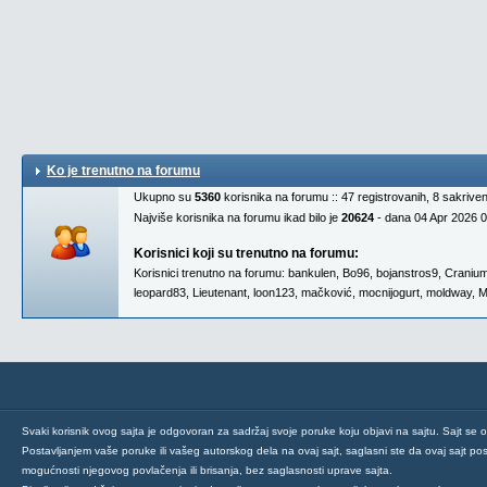
Ko je trenutno na forumu
Ukupno su
5360
korisnika na forumu :: 47 registrovanih, 8 sakrive
Najviše korisnika na forumu ikad bilo je
20624
- dana 04 Apr 2026 
Korisnici koji su trenutno na forumu:
Korisnici trenutno na forumu:
bankulen
,
Bo96
,
bojanstros9
,
Craniu
leopard83
,
Lieutenant
,
loon123
,
mačković
,
mocnijogurt
,
moldway
,
M
Svaki korisnik ovog sajta je odgovoran za sadržaj svoje poruke koju objavi na sajtu. Sajt se 
Postavljanjem vaše poruke ili vašeg autorskog dela na ovaj sajt, saglasni ste da ovaj sajt post
mogućnosti njegovog povlačenja ili brisanja, bez saglasnosti uprave sajta.