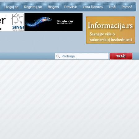
Uloguj se
Registruj se
Blogovi
Pravilnik
Lista članova
Traži
Pomoć