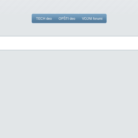
TECH deo
OPŠTI deo
VOJNI forumi