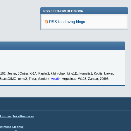
RSS FEED-OVI BLOGOVA
RSS feed ovog bloga
1102
,
Jester
,
JOntra
,
K-1A
,
Kaplar2
,
kibihrchak
,
king111
,
komsija1
,
Koplje
,
kreker
,
BeastOfMG
,
tomo2
,
Troja
,
Vanderx
,
voja64
,
vrgudinac
,
W123
,
Zandar
,
79693
,
d virusa
TekstPesme.rs
Commons License
.