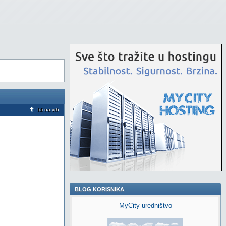
Idi na vrh
BLOG KORISNIKA
MyCity uredništvo