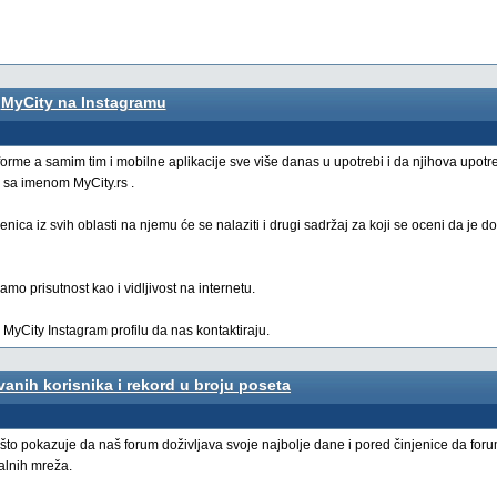
MyCity na Instagramu
orme a samim tim i mobilne aplikacije sve više danas u upotrebi i da njihova upotr
 sa imenom MyCity.rs .
enica iz svih oblasti na njemu će se nalaziti i drugi sadržaj za koji se oceni da je do
mo prisutnost kao i vidljivost na internetu.
MyCity Instagram profilu da nas kontaktiraju.
vanih korisnika i rekord u broju poseta
eni što pokazuje da naš forum doživljava svoje najbolje dane i pored činjenice da fo
alnih mreža.