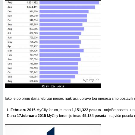
Iako je po broju dana februar mesec najkraći, upravo tog meseca smo postavili dv
- U
Februaru 2015
MyCity forum je imao
1,151,322 poseta
- najviše poseta u t
- Dana
17.februara 2015
MyCity forum je imao
45,184 poseta
- najviše poseta 