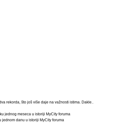
a rekorda, što još više daje na važnosti istima. Dakle..
oku jednog meseca u istoriji MyCity foruma
u jednom danu u istoriji MyCity foruma