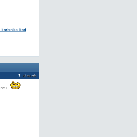
e korisnika ikad
Idi na vrh
suncu