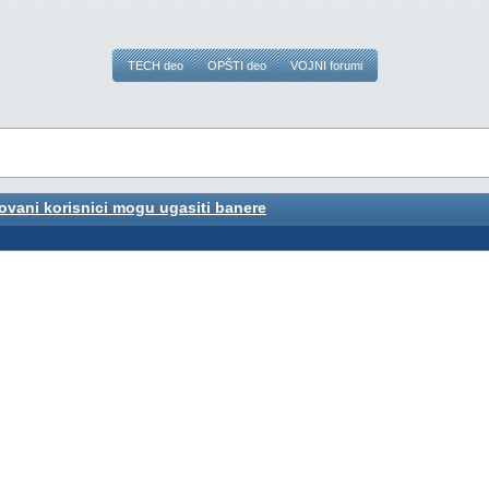
TECH deo
OPŠTI deo
VOJNI forumi
vani korisnici mogu ugasiti banere