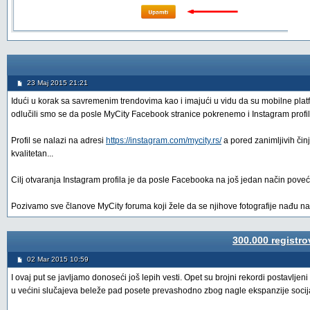
23 Maj 2015 21:21
Idući u korak sa savremenim trendovima kao i imajući u vidu da su mobilne platf
odlučili smo se da posle MyCity Facebook stranice pokrenemo i Instagram profil
Profil se nalazi na adresi
https://instagram.com/mycity.rs/
a pored zanimljivih činj
kvalitetan...
Cilj otvaranja Instagram profila je da posle Facebooka na još jedan način poveća
Pozivamo sve članove MyCity foruma koji žele da se njihove fotografije nađu na 
300.000 registro
02 Mar 2015 10:59
I ovaj put se javljamo donoseći još lepih vesti. Opet su brojni rekordi postavlj
u većini slučajeva beleže pad posete prevashodno zbog nagle ekspanzije socij