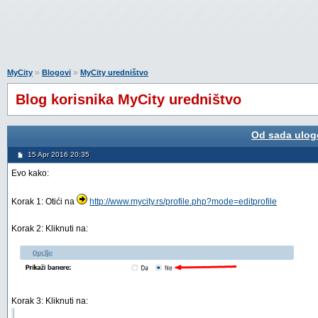
»
»
MyCity
Blogovi
MyCity uredništvo
Blog korisnika MyCity uredništvo
Od sada ulogo
15 Apr 2016 20:35
Evo kako:
Korak 1: Otići na
http://www.mycity.rs/profile.php?mode=editprofile
Korak 2: Kliknuti na:
Korak 3: Kliknuti na: