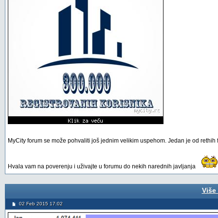
MyCity forum se može pohvaliti još jednim velikim uspehom. Jedan je od rethih 
Hvala vam na poverenju i uživajte u forumu do nekih narednih javljanja
Više
02 Feb 2015 17:02