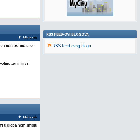
RSS FEED-OVI BLOGOVA
Idi na vrh
eba neprestano raste,
RSS feed ovog bloga
voljno zanimljiv i
Idi na vrh
rumi u globalnom smislu