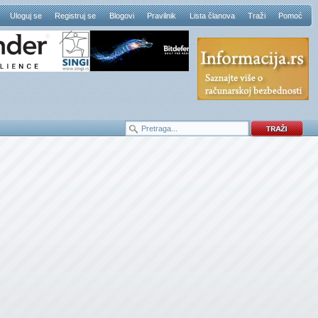
Uloguj se
Registruj se
Blogovi
Pravilnik
Lista članova
Traži
Pomoć