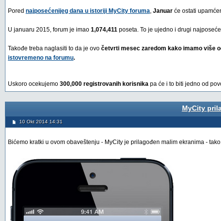
Pored
najposećenijeg dana u istoriji MyCity foruma
,
Januar
će ostati upamćen
U januaru 2015, forum je imao
1,074,411
poseta. To je ujedno i drugi najposećen
Takođe treba naglasiti to da je ovo
četvrti mesec zaredom kako imamo više o
istovremeno na forumu
.
Uskoro ocekujemo
300,000 registrovanih korisnika
pa će i to biti jedno od po
MyCity pril
10 Okt 2014 14:31
Bićemo kratki u ovom obaveštenju - MyCity je prilagođen malim ekranima - tako