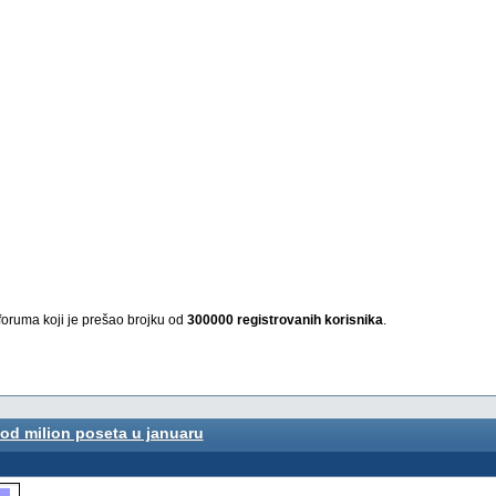
foruma koji je prešao brojku od
300000 registrovanih korisnika
.
 od milion poseta u januaru