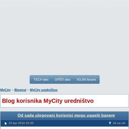
TECH deo
OPŠTI deo
VOJNI forumi
»
»
MyCity
Blogovi
MyCity uredništvo
Blog korisnika MyCity uredništvo
Od sada ulogovani korisnici mogu ugasiti banere
15 Apr 2016 20:35
Idi na vrh