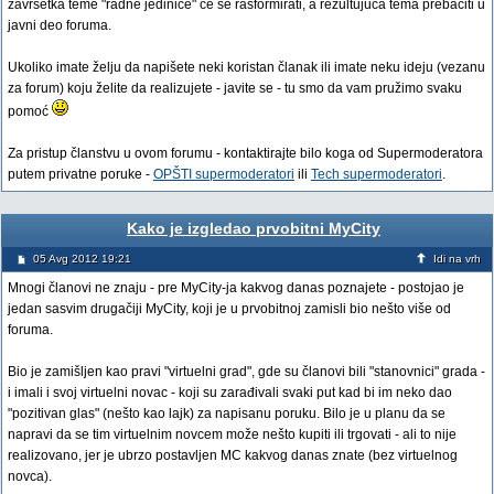
završetka teme "radne jedinice" će se rasformirati, a rezultujuća tema prebaciti u
javni deo foruma.
Ukoliko imate želju da napišete neki koristan članak ili imate neku ideju (vezanu
za forum) koju želite da realizujete - javite se - tu smo da vam pružimo svaku
pomoć
Za pristup članstvu u ovom forumu - kontaktirajte bilo koga od Supermoderatora
putem privatne poruke -
OPŠTI supermoderatori
ili
Tech supermoderatori
.
Kako je izgledao prvobitni MyCity
05 Avg 2012 19:21
Idi na vrh
Mnogi članovi ne znaju - pre MyCity-ja kakvog danas poznajete - postojao je
jedan sasvim drugačiji MyCity, koji je u prvobitnoj zamisli bio nešto više od
foruma.
Bio je zamišljen kao pravi "virtuelni grad", gde su članovi bili "stanovnici" grada -
i imali i svoj virtuelni novac - koji su zarađivali svaki put kad bi im neko dao
"pozitivan glas" (nešto kao lajk) za napisanu poruku. Bilo je u planu da se
napravi da se tim virtuelnim novcem može nešto kupiti ili trgovati - ali to nije
realizovano, jer je ubrzo postavljen MC kakvog danas znate (bez virtuelnog
novca).