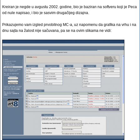
Kreiran je negde u avgustu 2002. godine, bio je baziran na softveru koji je Peca
od nule napisao, i bio je sasvim drugačijeg dizajna.
Prikazujemo vam izgled prvobitnog MC-a, uz napomenu da grafika na vrhu i na
dnu sajta na žalost nije sačuvana, pa se na ovim slikama ne vidi: