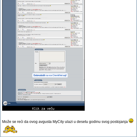
Može se reći da ovog avgusta MyCity ulazi u desetu godinu svog postojanja