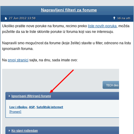
Napravljeni filteri za forume
27 Jun 2012 13:58
Idi na vrh
Ukoliko pratite nove poruke na forumu, recimo preko
liste novih poruka
, možda
poželite da sa te liste sklonite poruke iz foruma koji vas ne interesuju.
Napravili smo mogućnost da forume (koje želite) stavite u filter, odnosno na listu
ignorisanih foruma.
Na
prvoj stranici
sajta, na dnu, sada imate ovo: