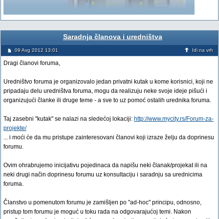
Saradnja članova i uredništva
09 Avg 2012 13:01
Idi na vrh
Dragi članovi foruma,
Uredništvo foruma je organizovalo jedan privatni kutak u kome korisnici, koji ne
pripadaju delu uredništva foruma, mogu da realizuju neke svoje ideje pišući i
organizujući članke ili druge teme - a sve to uz pomoć ostalih urednika foruma.
Taj zasebni "kutak" se nalazi na sledećoj lokaciji:
http://www.mycity.rs/Forum-za-
projekte/
... i moći će da mu pristupe zainteresovani članovi koji izraze želju da doprinesu
forumu.
Ovim ohrabrujemo inicijativu pojedinaca da napišu neki članak/projekat ili na
neki drugi način doprinesu forumu uz konsultaciju i saradnju sa urednicima
foruma.
Članstvo u pomenutom forumu je zamišljen po "ad-hoc" principu, odnosno,
pristup tom forumu je moguć u toku rada na odgovarajućoj temi. Nakon