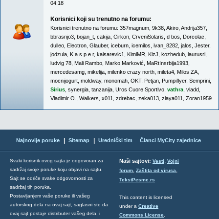
04:18
Korisnici koji su trenutno na forumu:
Korisnici trenutno na forumu:
357magnum
,
9k38
,
Akiro
,
Andrija357
,
bbrasnjo3
,
bojan_t
,
cakija
,
Cirkon
,
CrveniSolaris
,
d bos
,
Dorcolac
,
dulleo
,
Electron
,
Glauber
,
iceburn
,
icemilos
,
ivan_8282
,
jalos
,
Jester
,
jodzula
,
K a s p e r
,
kaisarevic1
,
KimiMR
,
KizJ
,
kozhedub
,
laurusri
,
ludvig 78
,
Mali Rambo
,
Marko Marković
,
MaRtInsrbija1993
,
mercedesamg
,
mikelija
,
milenko crazy north
,
mileta4
,
Milos ZA
,
mocnijogurt
,
moldway
,
monomah
,
OKT
,
Petjan
,
Pumpiflyer
,
Semprini
,
Sirius
,
synergia
,
tanzanija
,
Uros Cuore Sportivo
,
vathra
,
vladd
,
Vladimir O.
,
Walkers
,
x011
,
zdrebac
,
zeka013
,
zlaya011
,
Zoran1959
|
|
Najnovije poruke
Sitemap
Urednički tim
Članci MyCity zajednice
,
Svaki korisnik ovog sajta je odgovoran za
Naši sajtovi:
Vesti
Vojni
sadržaj svoje poruke koju objavi na sajtu.
,
,
forum
Zaštita od virusa
Sajt se odriče svake odgovornosti za
TekstPesme.rs
sadržaj tih poruka.
Postavljanjem vaše poruke ili vašeg
This content is licensed
autorskog dela na ovaj sajt, saglasni ste da
under a
Creative
ovaj sajt postaje distributer vašeg dela, i
Commons License
.