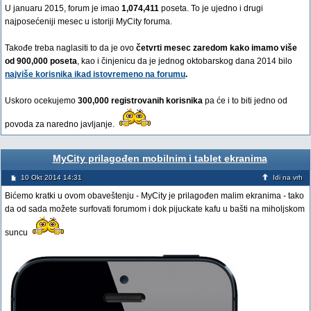
U januaru 2015, forum je imao
1,074,411
poseta. To je ujedno i drugi
najposećeniji mesec u istoriji MyCity foruma.
Takođe treba naglasiti to da je ovo
četvrti mesec zaredom kako imamo više
od 900,000 poseta
, kao i činjenicu da je jednog oktobarskog dana 2014 bilo
najviše korisnika ikad istovremeno na forumu
.
Uskoro ocekujemo
300,000 registrovanih korisnika
pa će i to biti jedno od
povoda za naredno javljanje.
MyCity prilagođen mobilnim i tablet ekranima
10 Okt 2014 14:31
Idi na vrh
Bićemo kratki u ovom obaveštenju - MyCity je prilagođen malim ekranima - tako
da od sada možete surfovati forumom i dok pijuckate kafu u bašti na miholjskom
suncu