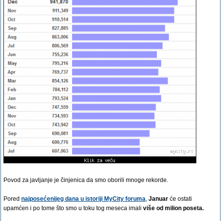
Povod za javljanje je činjenica da smo oborili mnoge rekorde.
Pored
najposećenijeg dana u istoriji MyCity foruma
,
Januar
će ostati
upamćen i po tome što smo u toku tog meseca imali
više od milion poseta.