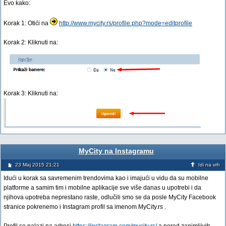
Evo kako:
Korak 1: Otići na
http://www.mycity.rs/profile.php?mode=editprofile
Korak 2: Kliknuti na:
Korak 3: Kliknuti na:
MyCity na Instagramu
23 Maj 2015 21:21
Idi na vrh
Idući u korak sa savremenim trendovima kao i imajući u vidu da su mobilne
platforme a samim tim i mobilne aplikacije sve više danas u upotrebi i da
njihova upotreba neprestano raste, odlučili smo se da posle MyCity Facebook
stranice pokrenemo i Instagram profil sa imenom MyCity.rs .