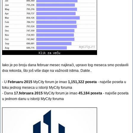
Iako je po broju dana februar mesec najkraći, upravo tog meseca smo postavili
dva rekorda, što još više daje na važnosti istima. Dakle..
- U
Februaru 2015
MyCity forum je imao
1,151,322 poseta
- najviše poseta u
toku jednog meseca u istoriji MyCity foruma
- Dana
17.februara 2015
MyCity forum je imao
45,184 poseta
- najviše poseta
u jednom danu u istoriji MyCity foruma