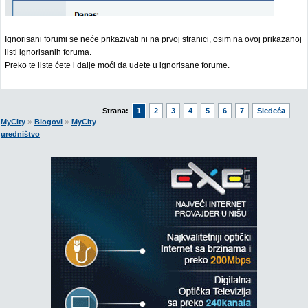
Ignorisani forumi se neće prikazivati ni na prvoj stranici, osim na ovoj prikazanoj
listi ignorisanih foruma.
Preko te liste ćete i dalje moći da uđete u ignorisane forume.
Strana:
1
2
3
4
5
6
7
Sledeća
»
»
MyCity
Blogovi
MyCity
uredništvo