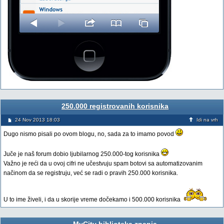
250.000 registrovanih korisnika
24 Nov 2013 18:03
Idi na vrh
Dugo nismo pisali po ovom blogu, no, sada za to imamo povod
Juče je naš forum dobio ljubilarnog 250.000-tog korisnika
Važno je reći da u ovoj cifri ne učestvuju spam botovi sa automatizovanim
načinom da se registruju, već se radi o pravih 250.000 korisnika.
U to ime živeli, i da u skorije vreme dočekamo i 500.000 korisnika