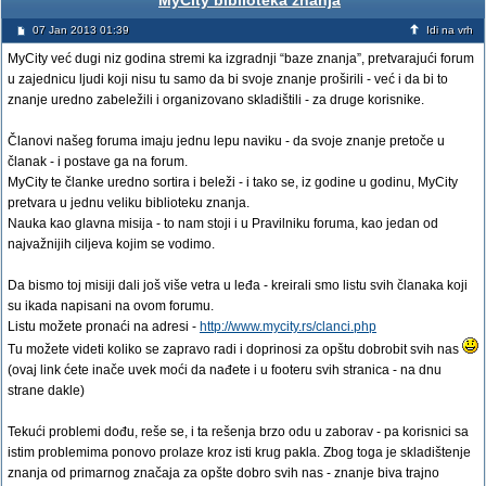
MyCity biblioteka znanja
07 Jan 2013 01:39
Idi na vrh
MyCity već dugi niz godina stremi ka izgradnji “baze znanja”, pretvarajući forum
u zajednicu ljudi koji nisu tu samo da bi svoje znanje proširili - već i da bi to
znanje uredno zabeležili i organizovano skladištili - za druge korisnike.
Članovi našeg foruma imaju jednu lepu naviku - da svoje znanje pretoče u
članak - i postave ga na forum.
MyCity te članke uredno sortira i beleži - i tako se, iz godine u godinu, MyCity
pretvara u jednu veliku biblioteku znanja.
Nauka kao glavna misija - to nam stoji i u Pravilniku foruma, kao jedan od
najvažnijih ciljeva kojim se vodimo.
Da bismo toj misiji dali još više vetra u leđa - kreirali smo listu svih članaka koji
su ikada napisani na ovom forumu.
Listu možete pronaći na adresi -
http://www.mycity.rs/clanci.php
Tu možete videti koliko se zapravo radi i doprinosi za opštu dobrobit svih nas
(ovaj link ćete inače uvek moći da nađete i u footeru svih stranica - na dnu
strane dakle)
Tekući problemi dođu, reše se, i ta rešenja brzo odu u zaborav - pa korisnici sa
istim problemima ponovo prolaze kroz isti krug pakla. Zbog toga je skladištenje
znanja od primarnog značaja za opšte dobro svih nas - znanje biva trajno