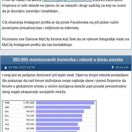
Profil se nalazi na adresi
https://instagram.com/mycity.rs/
a pored zanimljivih
činjenica iz svih oblasti na njemu će se nalaziti i drugi sadržaj za koji se oceni
da je dovoljno zanimljiv i kvalitetan...
Cilj otvaranja Instagram profila je da posle Facebooka na još jedan način
povećamo prisutnost kao i vidljivost na internetu.
Pozivamo sve članove MyCity foruma koji žele da se njihove fotografije nađu na
MyCity Instagram profilu da nas kontaktiraju.
300.000 registrovanih korisnika i rekord u broju poseta
02 Mar 2015 10:59
Idi na vrh
I ovaj put se javljamo donoseći još lepih vesti. Opet su brojni rekordi postavljeni
što pokazuje da naš forum doživljava svoje najbolje dane i pored činjenice da
forumi u globalnom smislu u većini slučajeva beleže pad posete prevashodno
zbog nagle ekspanzije socijalnih mreža.