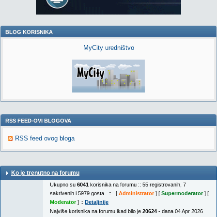
BLOG KORISNIKA
MyCity uredništvo
RSS FEED-OVI BLOGOVA
RSS feed ovog bloga
Ko je trenutno na forumu
Ukupno su
6041
korisnika na forumu :: 55 registrovanih, 7
sakrivenih i 5979 gosta :: [
Administrator
] [
Supermoderator
] [
Moderator
] ::
Detaljnije
Najviše korisnika na forumu ikad bilo je
20624
- dana 04 Apr 2026