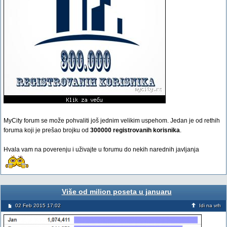
MyCity forum se može pohvaliti još jednim velikim uspehom. Jedan je od rethih
foruma koji je prešao brojku od
300000 registrovanih korisnika
.
Hvala vam na poverenju i uživajte u forumu do nekih narednih javljanja
Više od milion poseta u januaru
02 Feb 2015 17:02
Idi na vrh