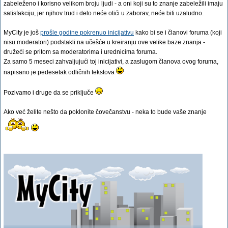
zabeleženo i korisno velikom broju ljudi - a oni koji su to znanje zabeležili imaju
satisfakciju, jer njihov trud i delo neće otići u zaborav, neće biti uzaludno.
MyCity je još
prošle godine pokrenuo inicijativu
kako bi se i članovi foruma (koji
nisu moderatori) podstakli na učešće u kreiranju ove velike baze znanja -
družeći se pritom sa moderatorima i urednicima foruma.
Za samo 5 meseci zahvaljujući toj inicijativi, a zaslugom članova ovog foruma,
napisano je pedesetak odličnih tekstova
Pozivamo i druge da se priključe
Ako već želite nešto da poklonite čovečanstvu - neka to bude vaše znanje