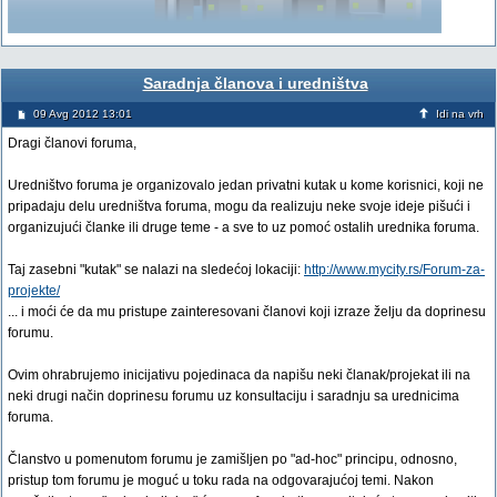
Saradnja članova i uredništva
09 Avg 2012 13:01
Idi na vrh
Dragi članovi foruma,
Uredništvo foruma je organizovalo jedan privatni kutak u kome korisnici, koji ne
pripadaju delu uredništva foruma, mogu da realizuju neke svoje ideje pišući i
organizujući članke ili druge teme - a sve to uz pomoć ostalih urednika foruma.
Taj zasebni "kutak" se nalazi na sledećoj lokaciji:
http://www.mycity.rs/Forum-za-
projekte/
... i moći će da mu pristupe zainteresovani članovi koji izraze želju da doprinesu
forumu.
Ovim ohrabrujemo inicijativu pojedinaca da napišu neki članak/projekat ili na
neki drugi način doprinesu forumu uz konsultaciju i saradnju sa urednicima
foruma.
Članstvo u pomenutom forumu je zamišljen po "ad-hoc" principu, odnosno,
pristup tom forumu je moguć u toku rada na odgovarajućoj temi. Nakon