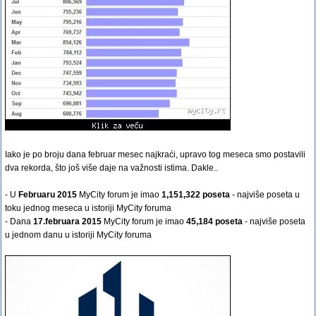
Iako je po broju dana februar mesec najkraći, upravo tog meseca smo postavili
dva rekorda, što još više daje na važnosti istima. Dakle..
- U
Februaru 2015
MyCity forum je imao
1,151,322 poseta
- najviše poseta u
toku jednog meseca u istoriji MyCity foruma
- Dana
17.februara 2015
MyCity forum je imao
45,184 poseta
- najviše poseta
u jednom danu u istoriji MyCity foruma