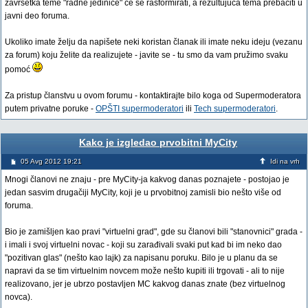
završetka teme "radne jedinice" će se rasformirati, a rezultujuća tema prebaciti u
javni deo foruma.
Ukoliko imate želju da napišete neki koristan članak ili imate neku ideju (vezanu
za forum) koju želite da realizujete - javite se - tu smo da vam pružimo svaku
pomoć
Za pristup članstvu u ovom forumu - kontaktirajte bilo koga od Supermoderatora
putem privatne poruke -
OPŠTI supermoderatori
ili
Tech supermoderatori
.
Kako je izgledao prvobitni MyCity
05 Avg 2012 19:21
Idi na vrh
Mnogi članovi ne znaju - pre MyCity-ja kakvog danas poznajete - postojao je
jedan sasvim drugačiji MyCity, koji je u prvobitnoj zamisli bio nešto više od
foruma.
Bio je zamišljen kao pravi "virtuelni grad", gde su članovi bili "stanovnici" grada -
i imali i svoj virtuelni novac - koji su zarađivali svaki put kad bi im neko dao
"pozitivan glas" (nešto kao lajk) za napisanu poruku. Bilo je u planu da se
napravi da se tim virtuelnim novcem može nešto kupiti ili trgovati - ali to nije
realizovano, jer je ubrzo postavljen MC kakvog danas znate (bez virtuelnog
novca).