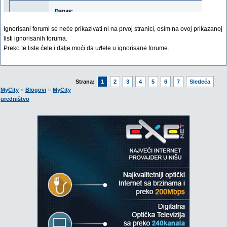
Ignorisani forumi se neće prikazivati ni na prvoj stranici, osim na ovoj prikazanoj
listi ignorisanih foruma.
Preko te liste ćete i dalje moći da uđete u ignorisane forume.
Strana:
1
2
3
4
5
6
7
Sledeća
»
»
MyCity
Blogovi
MyCity
uredništvo