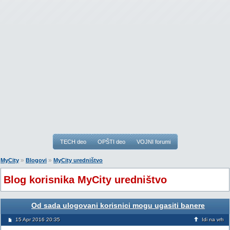
TECH deo
OPŠTI deo
VOJNI forumi
»
»
MyCity
Blogovi
MyCity uredništvo
Blog korisnika MyCity uredništvo
Od sada ulogovani korisnici mogu ugasiti banere
15 Apr 2016 20:35
Idi na vrh