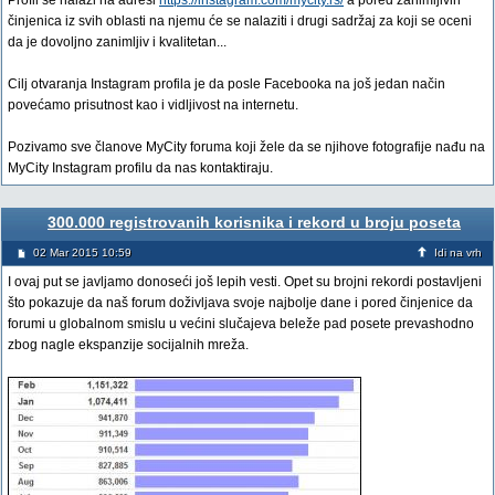
Profil se nalazi na adresi
https://instagram.com/mycity.rs/
a pored zanimljivih
činjenica iz svih oblasti na njemu će se nalaziti i drugi sadržaj za koji se oceni
da je dovoljno zanimljiv i kvalitetan...
Cilj otvaranja Instagram profila je da posle Facebooka na još jedan način
povećamo prisutnost kao i vidljivost na internetu.
Pozivamo sve članove MyCity foruma koji žele da se njihove fotografije nađu na
MyCity Instagram profilu da nas kontaktiraju.
300.000 registrovanih korisnika i rekord u broju poseta
02 Mar 2015 10:59
Idi na vrh
I ovaj put se javljamo donoseći još lepih vesti. Opet su brojni rekordi postavljeni
što pokazuje da naš forum doživljava svoje najbolje dane i pored činjenice da
forumi u globalnom smislu u većini slučajeva beleže pad posete prevashodno
zbog nagle ekspanzije socijalnih mreža.