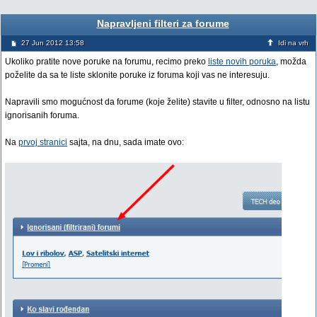
Napravljeni filteri za forume
27 Jun 2012 13:58
Idi na vrh
Ukoliko pratite nove poruke na forumu, recimo preko
liste novih poruka
, možda
poželite da sa te liste sklonite poruke iz foruma koji vas ne interesuju.
Napravili smo mogućnost da forume (koje želite) stavite u filter, odnosno na listu
ignorisanih foruma.
Na
prvoj stranici
sajta, na dnu, sada imate ovo: