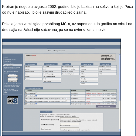
Kreiran je negde u avgustu 2002. godine, bio je baziran na softveru koji je Peca
od nule napisao, i bio je sasvim drugačijeg dizajna.
Prikazujemo vam izgled prvobitnog MC-a, uz napomenu da grafika na vrhu i na
dnu sajta na žalost nije sačuvana, pa se na ovim slikama ne vidi: