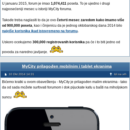
U januaru 2015, forum je imao
1,074,411
poseta. To je ujedno i drugi
najposećeniji mesec u istoriji MyCity foruma.
Takođe treba naglasiti to da je ovo
četvrti mesec zaredom kako imamo više
od 900,000 poseta
, kao i činjenicu da je jednog oktobarskog dana 2014 bilo
najviše korisnika ikad istovremeno na forumu
.
Uskoro ocekujemo
300,000 registrovanih korisnika
pa će i to biti jedno od
povoda za naredno javljanje.
MyCity prilagođen mobilnim i tablet ekranima
10 Okt 2014 14:31
Idi na vrh
Bićemo kratki u ovom obaveštenju - MyCity je prilagođen malim ekranima - tako
da od sada možete surfovati forumom i dok pijuckate kafu u bašti na miholjskom
suncu