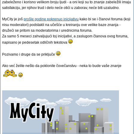
zabeleženo i korisno velikom broju ljudi - a oni koji su to znanje zabeležili imaju
satisfakciju, jer njihov trud i delo neće otići u zaborav, neće biti uzaludno.
MyCity je još
prošle godine pokrenuo inicijativu
kako bi se i članovi foruma (koji
nisu moderatori) podstakli na učešće u kreiranju ove velike baze znanja -
družeći se pritom sa moderatorima i urednicima foruma.
Za samo 5 meseci zahvaljujući toj inicijativi, a zaslugom članova ovog foruma,
napisano je pedesetak odličnih tekstova
Pozivamo i druge da se priključe
Ako već želite nešto da poklonite čovečanstvu - neka to bude vaše znanje