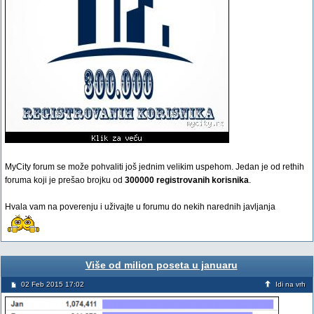
MyCity forum se može pohvaliti još jednim velikim uspehom. Jedan je od rethih
foruma koji je prešao brojku od
300000 registrovanih korisnika
.
Hvala vam na poverenju i uživajte u forumu do nekih narednih javljanja
Više od milion poseta u januaru
02 Feb 2015 17:02
Idi na vrh