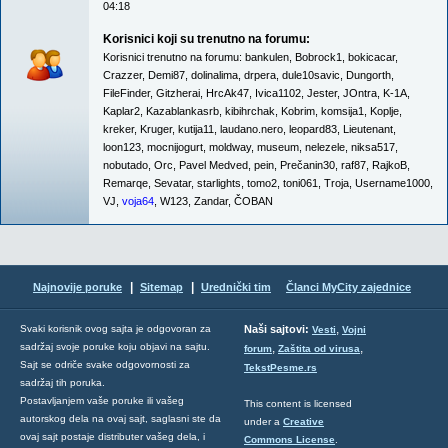
04:18
Korisnici koji su trenutno na forumu:
Korisnici trenutno na forumu:
bankulen
,
Bobrock1
,
bokicacar
,
Crazzer
,
Demi87
,
dolinalima
,
drpera
,
dule10savic
,
Dungorth
,
FileFinder
,
Gitzherai
,
HrcAk47
,
Ivica1102
,
Jester
,
JOntra
,
K-1A
,
Kaplar2
,
Kazablankasrb
,
kibihrchak
,
Kobrim
,
komsija1
,
Koplje
,
kreker
,
Kruger
,
kutija11
,
laudano.nero
,
leopard83
,
Lieutenant
,
loon123
,
mocnijogurt
,
moldway
,
museum
,
nelezele
,
niksa517
,
nobutado
,
Orc
,
Pavel Medved
,
pein
,
Prečanin30
,
raf87
,
RajkoB
,
Remarqe
,
Sevatar
,
starlights
,
tomo2
,
toni061
,
Troja
,
Username1000
,
VJ
,
voja64
,
W123
,
Zandar
,
ČOBAN
|
|
Najnovije poruke
Sitemap
Urednički tim
Članci MyCity zajednice
,
Svaki korisnik ovog sajta je odgovoran za
Naši sajtovi:
Vesti
Vojni
sadržaj svoje poruke koju objavi na sajtu.
,
,
forum
Zaštita od virusa
Sajt se odriče svake odgovornosti za
TekstPesme.rs
sadržaj tih poruka.
Postavljanjem vaše poruke ili vašeg
This content is licensed
autorskog dela na ovaj sajt, saglasni ste da
under a
Creative
ovaj sajt postaje distributer vašeg dela, i
Commons License
.