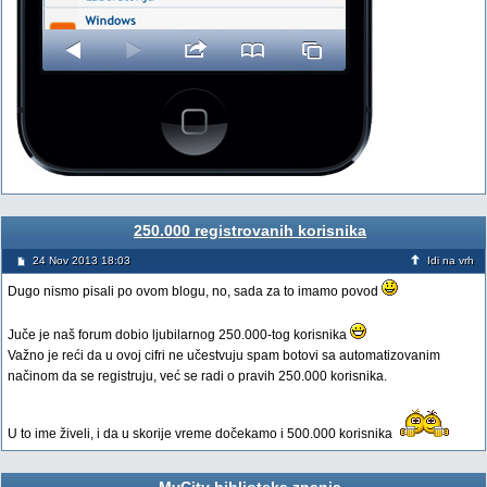
250.000 registrovanih korisnika
24 Nov 2013 18:03
Idi na vrh
Dugo nismo pisali po ovom blogu, no, sada za to imamo povod
Juče je naš forum dobio ljubilarnog 250.000-tog korisnika
Važno je reći da u ovoj cifri ne učestvuju spam botovi sa automatizovanim
načinom da se registruju, već se radi o pravih 250.000 korisnika.
U to ime živeli, i da u skorije vreme dočekamo i 500.000 korisnika