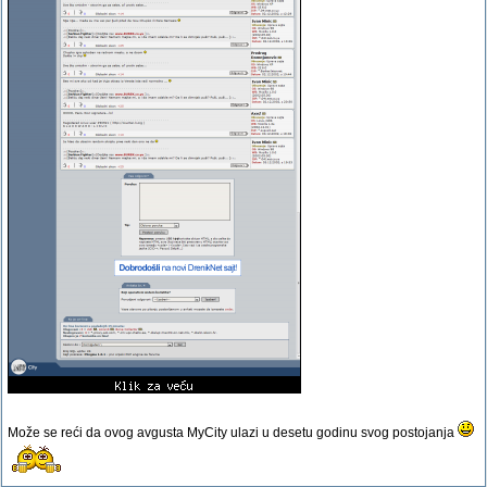
Može se reći da ovog avgusta MyCity ulazi u desetu godinu svog postojanja