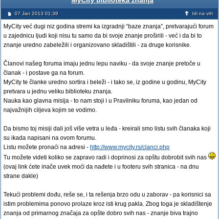
MyCity biblioteka znanja
07 Jan 2013 01:39
Idi na vrh
MyCity već dugi niz godina stremi ka izgradnji “baze znanja”, pretvarajući forum
u zajednicu ljudi koji nisu tu samo da bi svoje znanje proširili - već i da bi to
znanje uredno zabeležili i organizovano skladištili - za druge korisnike.
Članovi našeg foruma imaju jednu lepu naviku - da svoje znanje pretoče u
članak - i postave ga na forum.
MyCity te članke uredno sortira i beleži - i tako se, iz godine u godinu, MyCity
pretvara u jednu veliku biblioteku znanja.
Nauka kao glavna misija - to nam stoji i u Pravilniku foruma, kao jedan od
najvažnijih ciljeva kojim se vodimo.
Da bismo toj misiji dali još više vetra u leđa - kreirali smo listu svih članaka koji
su ikada napisani na ovom forumu.
Listu možete pronaći na adresi -
http://www.mycity.rs/clanci.php
Tu možete videti koliko se zapravo radi i doprinosi za opštu dobrobit svih nas
(ovaj link ćete inače uvek moći da nađete i u footeru svih stranica - na dnu
strane dakle)
Tekući problemi dođu, reše se, i ta rešenja brzo odu u zaborav - pa korisnici sa
istim problemima ponovo prolaze kroz isti krug pakla. Zbog toga je skladištenje
znanja od primarnog značaja za opšte dobro svih nas - znanje biva trajno