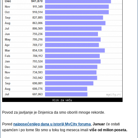
Povod za javljanje je činjenica da smo oborili mnoge rekorde.
Pored
najposećenijeg dana u istoriji MyCity foruma
,
Januar
će ostati
upamćen i po tome što smo u toku tog meseca imali
više od milion poseta.