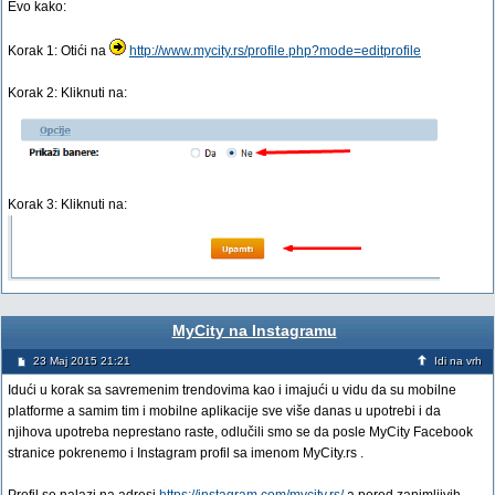
Evo kako:
Korak 1: Otići na
http://www.mycity.rs/profile.php?mode=editprofile
Korak 2: Kliknuti na:
Korak 3: Kliknuti na:
MyCity na Instagramu
23 Maj 2015 21:21
Idi na vrh
Idući u korak sa savremenim trendovima kao i imajući u vidu da su mobilne
platforme a samim tim i mobilne aplikacije sve više danas u upotrebi i da
njihova upotreba neprestano raste, odlučili smo se da posle MyCity Facebook
stranice pokrenemo i Instagram profil sa imenom MyCity.rs .