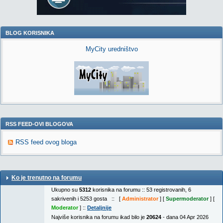
BLOG KORISNIKA
MyCity uredništvo
RSS FEED-OVI BLOGOVA
RSS feed ovog bloga
Ko je trenutno na forumu
Ukupno su
5312
korisnika na forumu :: 53 registrovanih, 6
sakrivenih i 5253 gosta :: [
Administrator
] [
Supermoderator
] [
Moderator
] ::
Detaljnije
Najviše korisnika na forumu ikad bilo je
20624
- dana 04 Apr 2026