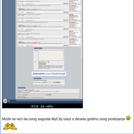
Može se reći da ovog avgusta MyCity ulazi u desetu godinu svog postojanja