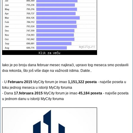
Iako je po broju dana februar mesec najkraći, upravo tog meseca smo postavili
dva rekorda, što još više daje na važnosti istima. Dakle..
- U
Februaru 2015
MyCity forum je imao
1,151,322 poseta
- najviše poseta u
toku jednog meseca u istoriji MyCity foruma
- Dana
17.februara 2015
MyCity forum je imao
45,184 poseta
- najviše poseta
u jednom danu u istoriji MyCity foruma