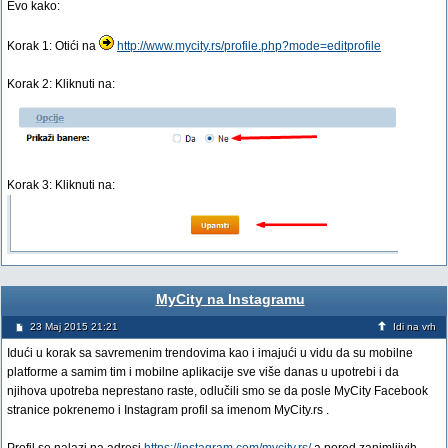
Evo kako:
Korak 1: Otići na
http://www.mycity.rs/profile.php?mode=editprofile
Korak 2: Kliknuti na:
Korak 3: Kliknuti na:
MyCity na Instagramu
23 Maj 2015 21:21
Idi na vrh
Idući u korak sa savremenim trendovima kao i imajući u vidu da su mobilne
platforme a samim tim i mobilne aplikacije sve više danas u upotrebi i da
njihova upotreba neprestano raste, odlučili smo se da posle MyCity Facebook
stranice pokrenemo i Instagram profil sa imenom MyCity.rs .