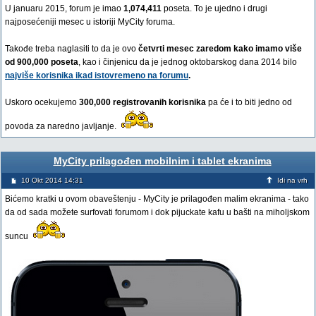
U januaru 2015, forum je imao
1,074,411
poseta. To je ujedno i drugi
najposećeniji mesec u istoriji MyCity foruma.
Takođe treba naglasiti to da je ovo
četvrti mesec zaredom kako imamo više
od 900,000 poseta
, kao i činjenicu da je jednog oktobarskog dana 2014 bilo
najviše korisnika ikad istovremeno na forumu
.
Uskoro ocekujemo
300,000 registrovanih korisnika
pa će i to biti jedno od
povoda za naredno javljanje.
MyCity prilagođen mobilnim i tablet ekranima
10 Okt 2014 14:31
Idi na vrh
Bićemo kratki u ovom obaveštenju - MyCity je prilagođen malim ekranima - tako
da od sada možete surfovati forumom i dok pijuckate kafu u bašti na miholjskom
suncu