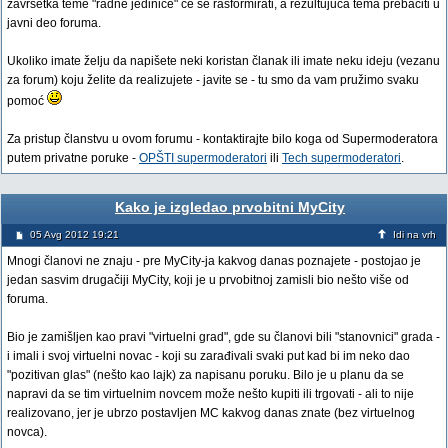
završetka teme "radne jedinice" će se rasformirati, a rezultujuća tema prebaciti u
javni deo foruma.
Ukoliko imate želju da napišete neki koristan članak ili imate neku ideju (vezanu
za forum) koju želite da realizujete - javite se - tu smo da vam pružimo svaku
pomoć
Za pristup članstvu u ovom forumu - kontaktirajte bilo koga od Supermoderatora
putem privatne poruke -
OPŠTI supermoderatori
ili
Tech supermoderatori
.
Kako je izgledao prvobitni MyCity
05 Avg 2012 19:21
Idi na vrh
Mnogi članovi ne znaju - pre MyCity-ja kakvog danas poznajete - postojao je
jedan sasvim drugačiji MyCity, koji je u prvobitnoj zamisli bio nešto više od
foruma.
Bio je zamišljen kao pravi "virtuelni grad", gde su članovi bili "stanovnici" grada -
i imali i svoj virtuelni novac - koji su zarađivali svaki put kad bi im neko dao
"pozitivan glas" (nešto kao lajk) za napisanu poruku. Bilo je u planu da se
napravi da se tim virtuelnim novcem može nešto kupiti ili trgovati - ali to nije
realizovano, jer je ubrzo postavljen MC kakvog danas znate (bez virtuelnog
novca).