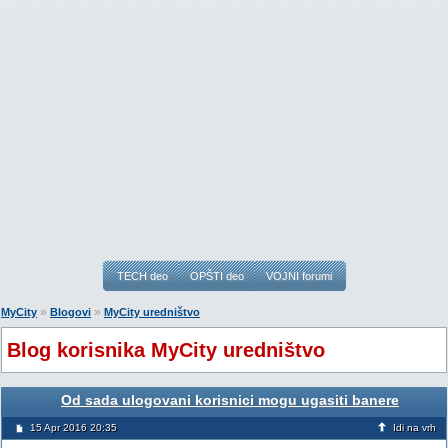
TECH deo
OPŠTI deo
VOJNI forumi
»
»
MyCity
Blogovi
MyCity uredništvo
Blog korisnika MyCity uredništvo
Od sada ulogovani korisnici mogu ugasiti banere
15 Apr 2016 20:35
Idi na vrh