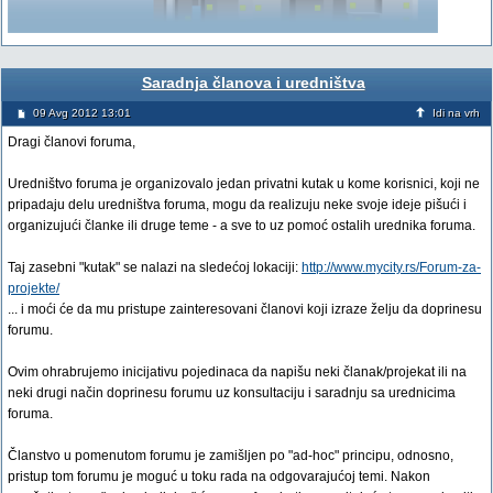
Saradnja članova i uredništva
09 Avg 2012 13:01
Idi na vrh
Dragi članovi foruma,
Uredništvo foruma je organizovalo jedan privatni kutak u kome korisnici, koji ne
pripadaju delu uredništva foruma, mogu da realizuju neke svoje ideje pišući i
organizujući članke ili druge teme - a sve to uz pomoć ostalih urednika foruma.
Taj zasebni "kutak" se nalazi na sledećoj lokaciji:
http://www.mycity.rs/Forum-za-
projekte/
... i moći će da mu pristupe zainteresovani članovi koji izraze želju da doprinesu
forumu.
Ovim ohrabrujemo inicijativu pojedinaca da napišu neki članak/projekat ili na
neki drugi način doprinesu forumu uz konsultaciju i saradnju sa urednicima
foruma.
Članstvo u pomenutom forumu je zamišljen po "ad-hoc" principu, odnosno,
pristup tom forumu je moguć u toku rada na odgovarajućoj temi. Nakon