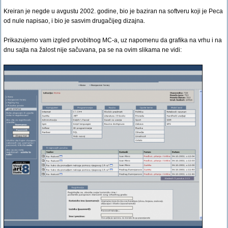
Kreiran je negde u avgustu 2002. godine, bio je baziran na softveru koji je Peca
od nule napisao, i bio je sasvim drugačijeg dizajna.
Prikazujemo vam izgled prvobitnog MC-a, uz napomenu da grafika na vrhu i na
dnu sajta na žalost nije sačuvana, pa se na ovim slikama ne vidi: