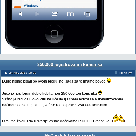
250.000 registrovanih korisnika
24 Nov 2013 18:03
Idi na vrh
Dugo nismo pisali po ovom blogu, no, sada za to imamo povod
Juče je naš forum dobio ljubilarnog 250.000-tog korisnika
Važno je reći da u ovoj cifri ne učestvuju spam botovi sa automatizovanim
načinom da se registruju, već se radi o pravih 250.000 korisnika.
U to ime živeli, i da u skorije vreme dočekamo i 500.000 korisnika