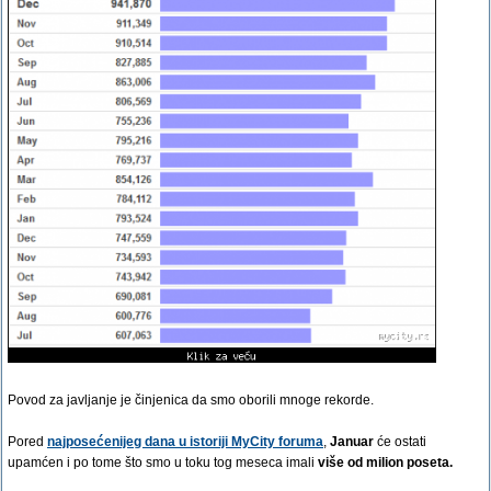
Povod za javljanje je činjenica da smo oborili mnoge rekorde.
Pored
najposećenijeg dana u istoriji MyCity foruma
,
Januar
će ostati
upamćen i po tome što smo u toku tog meseca imali
više od milion poseta.