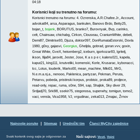
04:18
Korisnici koji su trenutno na forumu:
Korisnici trenutno na forumu:
4. Ozrenska
,
A.R.Chafee.Jr.
,
Account
,
advokat84
,
arsa
,
Asparagus
,
bankulen
,
Banovo Brdo
,
Betty25
,
bojan_t
,
bojank
,
BORUTUS
,
branko7
,
Burovnyak
,
Bvp
,
carinko
,
celt
,
Chainsaw
,
chichabg
,
Cirkon
,
Clouseau
,
CraniumWhite
,
debeli
,
Demi87
,
Dimitrise93
,
Djuza
,
doktor097
,
DonRumataEstorski
,
Dovla
1980
,
g0xy
,
gajasvi
,
Georgius
,
Gheljda
,
gobrad
,
goran.vvv
,
goxin
,
Great White
,
GveX
,
heisenberg2
,
iceburn
,
igorkozar83
,
Igritelj
,
ikson
,
Ilija84
,
jarovitt
,
Jester
,
Jose
,
K a s p e r
,
kalens021
,
kapela
,
kaput21
,
king111
,
knutveliki
,
komenski
,
Korle
,
Krusarac
,
kybonacci
,
lcc
,
Lotus
,
louderik
,
Marko00
,
mean_machine
,
Miki01
,
MrG
,
N.e.m.a.nj.a.
,
nenooo
,
Paklenica
,
partyzan
,
Pekman
,
Peruta
,
Petarvu
,
pobeda
,
pristinski korpus
,
probisic
,
proka89
,
proljece
,
read-only
,
repac
,
ruma
,
s0ne
,
S94
,
sap
,
Shajlok
,
Sky diver 29
,
Srdjadj70
,
Srki98
,
ssekir75
,
stegonosa
,
superwhy
,
tomigun
,
tomo2
,
vaci
,
vensla
,
Vica1958
,
VJ
,
vrgudinac
,
zeka013
,
Zmajac
,
Žrnov
|
|
Najnovije poruke
Sitemap
Urednički tim
Članci MyCity zajednice
,
Svaki korisnik ovog sajta je odgovoran za
Naši sajtovi:
Vesti
Vojni