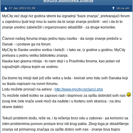
MyCity biblioteka znanja
07 Jan 2013 01:39
Idi na vrh
MyCity već dugi niz godina stremi ka izgradnji “baze znanja”, pretvarajući forum
u zajednicu ljudi koji nisu tu samo da bi svoje znanje proširili - već i da bi to
znanje uredno zabeležili i organizovano skladištili - za druge korisnike.
Članovi našeg foruma imaju jednu lepu naviku - da svoje znanje pretoče u
članak - i postave ga na forum.
MyCity te članke uredno sortira i beleži - i tako se, iz godine u godinu, MyCity
pretvara u jednu veliku biblioteku znanja.
Nauka kao glavna misija - to nam stoji i u Pravilniku foruma, kao jedan od
najvažnijih ciljeva kojim se vodimo.
Da bismo toj misiji dali još više vetra u leđa - kreirali smo listu svih članaka koji
su ikada napisani na ovom forumu.
Listu možete pronaći na adresi -
http://www.mycity.rs/clanci.php
Tu možete videti koliko se zapravo radi i doprinosi za opštu dobrobit svih nas
(ovaj link ćete inače uvek moći da nađete i u footeru svih stranica - na dnu
strane dakle)
Tekući problemi dođu, reše se, i ta rešenja brzo odu u zaborav - pa korisnici sa
istim problemima ponovo prolaze kroz isti krug pakla. Zbog toga je skladištenje
znanja od primarnog značaja za opšte dobro svih nas - znanje biva trajno