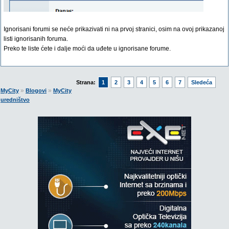
Ignorisani forumi se neće prikazivati ni na prvoj stranici, osim na ovoj prikazanoj
listi ignorisanih foruma.
Preko te liste ćete i dalje moći da uđete u ignorisane forume.
Strana:
1
2
3
4
5
6
7
Sledeća
»
»
MyCity
Blogovi
MyCity
uredništvo