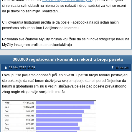
Profil se nalazi na adresi
https://instagram.com/mycity.rs/
a pored zanimljivih
činjenica iz svih oblasti na njemu će se nalaziti i drugi sadržaj za koji se oceni
da je dovoljno zanimljiv i kvalitetan...
Cilj otvaranja Instagram profila je da posle Facebooka na još jedan način
povećamo prisutnost kao i vidljivost na internetu.
Pozivamo sve članove MyCity foruma koji žele da se njihove fotografije nađu na
MyCity Instagram profilu da nas kontaktiraju.
300.000 registrovanih korisnika i rekord u broju poseta
02 Mar 2015 10:59
Idi na vrh
I ovaj put se javljamo donoseći još lepih vesti. Opet su brojni rekordi postavljeni
što pokazuje da naš forum doživljava svoje najbolje dane i pored činjenice da
forumi u globalnom smislu u većini slučajeva beleže pad posete prevashodno
zbog nagle ekspanzije socijalnih mreža.