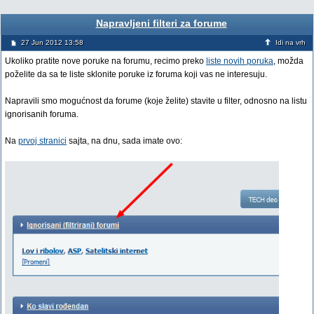
Napravljeni filteri za forume
27 Jun 2012 13:58
Idi na vrh
Ukoliko pratite nove poruke na forumu, recimo preko
liste novih poruka
, možda
poželite da sa te liste sklonite poruke iz foruma koji vas ne interesuju.
Napravili smo mogućnost da forume (koje želite) stavite u filter, odnosno na listu
ignorisanih foruma.
Na
prvoj stranici
sajta, na dnu, sada imate ovo: