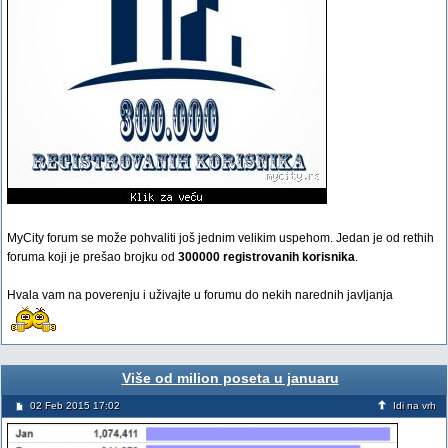
MyCity forum se može pohvaliti još jednim velikim uspehom. Jedan je od rethih
foruma koji je prešao brojku od
300000 registrovanih korisnika
.
Hvala vam na poverenju i uživajte u forumu do nekih narednih javljanja
Više od milion poseta u januaru
02 Feb 2015 17:02
Idi na vrh