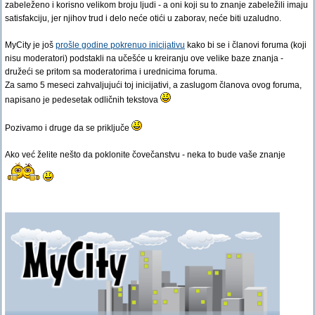
zabeleženo i korisno velikom broju ljudi - a oni koji su to znanje zabeležili imaju
satisfakciju, jer njihov trud i delo neće otići u zaborav, neće biti uzaludno.
MyCity je još
prošle godine pokrenuo inicijativu
kako bi se i članovi foruma (koji
nisu moderatori) podstakli na učešće u kreiranju ove velike baze znanja -
družeći se pritom sa moderatorima i urednicima foruma.
Za samo 5 meseci zahvaljujući toj inicijativi, a zaslugom članova ovog foruma,
napisano je pedesetak odličnih tekstova
Pozivamo i druge da se priključe
Ako već želite nešto da poklonite čovečanstvu - neka to bude vaše znanje