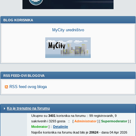
BLOG KORISNIKA
MyCity uredništvo
RSS FEED-OVI BLOGOVA
RSS feed ovog bloga
Ko je trenutno na forumu
Ukupno su
3401
korisnika na forumu :: 99 registrovanih, 9
sakrivenih i 3293 gosta :: [
Administrator
] [
Supermoderator
] [
Moderator
] ::
Detaljnije
Najviše korisnika na forumu ikad bilo je
20624
- dana 04 Apr 2026