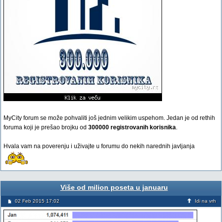
MyCity forum se može pohvaliti još jednim velikim uspehom. Jedan je od rethih
foruma koji je prešao brojku od
300000 registrovanih korisnika
.
Hvala vam na poverenju i uživajte u forumu do nekih narednih javljanja
Više od milion poseta u januaru
02 Feb 2015 17:02
Idi na vrh