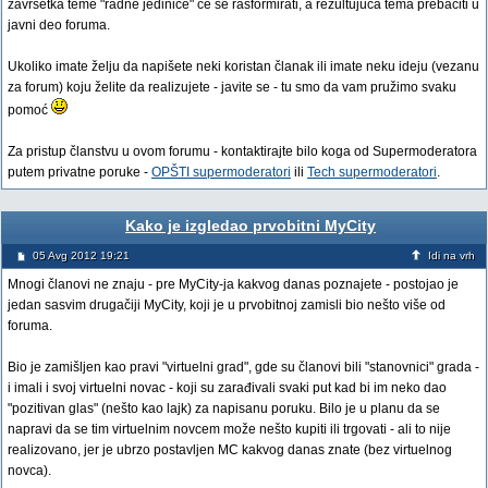
završetka teme "radne jedinice" će se rasformirati, a rezultujuća tema prebaciti u
javni deo foruma.
Ukoliko imate želju da napišete neki koristan članak ili imate neku ideju (vezanu
za forum) koju želite da realizujete - javite se - tu smo da vam pružimo svaku
pomoć
Za pristup članstvu u ovom forumu - kontaktirajte bilo koga od Supermoderatora
putem privatne poruke -
OPŠTI supermoderatori
ili
Tech supermoderatori
.
Kako je izgledao prvobitni MyCity
05 Avg 2012 19:21
Idi na vrh
Mnogi članovi ne znaju - pre MyCity-ja kakvog danas poznajete - postojao je
jedan sasvim drugačiji MyCity, koji je u prvobitnoj zamisli bio nešto više od
foruma.
Bio je zamišljen kao pravi "virtuelni grad", gde su članovi bili "stanovnici" grada -
i imali i svoj virtuelni novac - koji su zarađivali svaki put kad bi im neko dao
"pozitivan glas" (nešto kao lajk) za napisanu poruku. Bilo je u planu da se
napravi da se tim virtuelnim novcem može nešto kupiti ili trgovati - ali to nije
realizovano, jer je ubrzo postavljen MC kakvog danas znate (bez virtuelnog
novca).