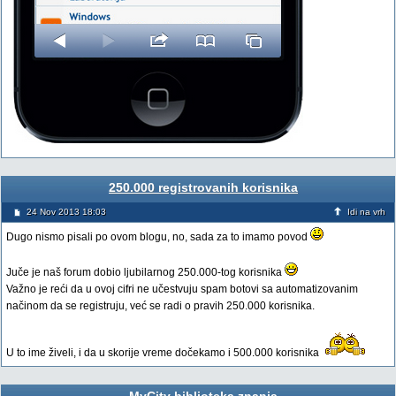
250.000 registrovanih korisnika
24 Nov 2013 18:03
Idi na vrh
Dugo nismo pisali po ovom blogu, no, sada za to imamo povod
Juče je naš forum dobio ljubilarnog 250.000-tog korisnika
Važno je reći da u ovoj cifri ne učestvuju spam botovi sa automatizovanim
načinom da se registruju, već se radi o pravih 250.000 korisnika.
U to ime živeli, i da u skorije vreme dočekamo i 500.000 korisnika