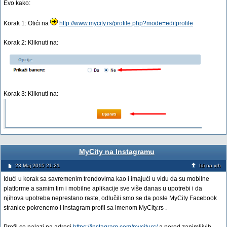
Evo kako:
Korak 1: Otići na
http://www.mycity.rs/profile.php?mode=editprofile
Korak 2: Kliknuti na:
Korak 3: Kliknuti na:
MyCity na Instagramu
23 Maj 2015 21:21
Idi na vrh
Idući u korak sa savremenim trendovima kao i imajući u vidu da su mobilne
platforme a samim tim i mobilne aplikacije sve više danas u upotrebi i da
njihova upotreba neprestano raste, odlučili smo se da posle MyCity Facebook
stranice pokrenemo i Instagram profil sa imenom MyCity.rs .