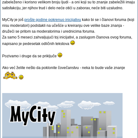
zabeleženo i korisno velikom broju ljudi - a oni koji su to znanje zabeležili imaju
satisfakciju, jer njihov trud i delo neće otići u zaborav, neće biti uzaludno.
MyCity je još
prošle godine pokrenuo inicijativu
kako bi se i članovi foruma (koji
nisu moderatori) podstakli na učešće u kreiranju ove velike baze znanja -
družeći se pritom sa moderatorima i urednicima foruma.
Za samo 5 meseci zahvaljujući toj inicijativi, a zaslugom članova ovog foruma,
napisano je pedesetak odličnih tekstova
Pozivamo i druge da se priključe
Ako već želite nešto da poklonite čovečanstvu - neka to bude vaše znanje