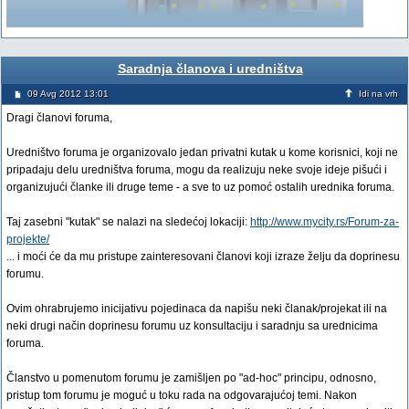
Saradnja članova i uredništva
09 Avg 2012 13:01
Idi na vrh
Dragi članovi foruma,
Uredništvo foruma je organizovalo jedan privatni kutak u kome korisnici, koji ne
pripadaju delu uredništva foruma, mogu da realizuju neke svoje ideje pišući i
organizujući članke ili druge teme - a sve to uz pomoć ostalih urednika foruma.
Taj zasebni "kutak" se nalazi na sledećoj lokaciji:
http://www.mycity.rs/Forum-za-
projekte/
... i moći će da mu pristupe zainteresovani članovi koji izraze želju da doprinesu
forumu.
Ovim ohrabrujemo inicijativu pojedinaca da napišu neki članak/projekat ili na
neki drugi način doprinesu forumu uz konsultaciju i saradnju sa urednicima
foruma.
Članstvo u pomenutom forumu je zamišljen po "ad-hoc" principu, odnosno,
pristup tom forumu je moguć u toku rada na odgovarajućoj temi. Nakon