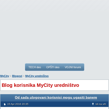
TECH deo
OPŠTI deo
VOJNI forumi
»
»
MyCity
Blogovi
MyCity uredništvo
Blog korisnika MyCity uredništvo
Od sada ulogovani korisnici mogu ugasiti banere
15 Apr 2016 20:35
Idi na vrh