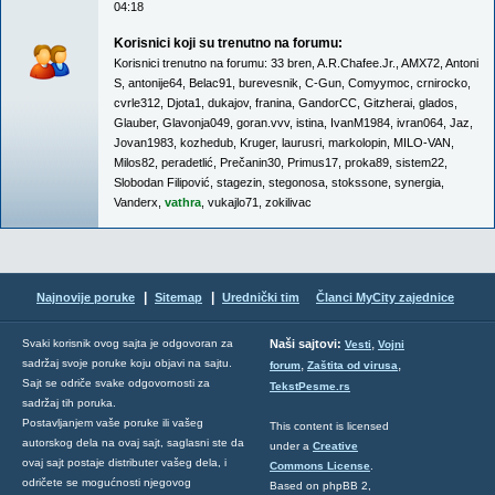
04:18
Korisnici koji su trenutno na forumu:
Korisnici trenutno na forumu:
33 bren
,
A.R.Chafee.Jr.
,
AMX72
,
Antoni
S
,
antonije64
,
Belac91
,
burevesnik
,
C-Gun
,
Comyymoc
,
crnirocko
,
cvrle312
,
Djota1
,
dukajov
,
franina
,
GandorCC
,
Gitzherai
,
glados
,
Glauber
,
Glavonja049
,
goran.vvv
,
istina
,
IvanM1984
,
ivran064
,
Jaz
,
Jovan1983
,
kozhedub
,
Kruger
,
laurusri
,
markolopin
,
MILO-VAN
,
Milos82
,
peradetlić
,
Prečanin30
,
Primus17
,
proka89
,
sistem22
,
Slobodan Filipović
,
stagezin
,
stegonosa
,
stokssone
,
synergia
,
Vanderx
,
vathra
,
vukajlo71
,
zokilivac
|
|
Najnovije poruke
Sitemap
Urednički tim
Članci MyCity zajednice
,
Svaki korisnik ovog sajta je odgovoran za
Naši sajtovi:
Vesti
Vojni
sadržaj svoje poruke koju objavi na sajtu.
,
,
forum
Zaštita od virusa
Sajt se odriče svake odgovornosti za
TekstPesme.rs
sadržaj tih poruka.
Postavljanjem vaše poruke ili vašeg
This content is licensed
autorskog dela na ovaj sajt, saglasni ste da
under a
Creative
ovaj sajt postaje distributer vašeg dela, i
Commons License
.
odričete se mogućnosti njegovog
Based on phpBB 2,