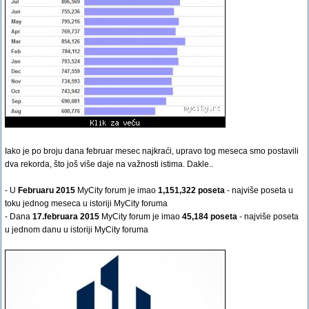
Iako je po broju dana februar mesec najkraći, upravo tog meseca smo postavili
dva rekorda, što još više daje na važnosti istima. Dakle..
- U
Februaru 2015
MyCity forum je imao
1,151,322 poseta
- najviše poseta u
toku jednog meseca u istoriji MyCity foruma
- Dana
17.februara 2015
MyCity forum je imao
45,184 poseta
- najviše poseta
u jednom danu u istoriji MyCity foruma