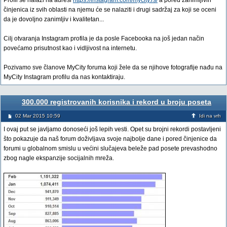
Profil se nalazi na adresi
https://instagram.com/mycity.rs/
a pored zanimljivih
činjenica iz svih oblasti na njemu će se nalaziti i drugi sadržaj za koji se oceni
da je dovoljno zanimljiv i kvalitetan...
Cilj otvaranja Instagram profila je da posle Facebooka na još jedan način
povećamo prisutnost kao i vidljivost na internetu.
Pozivamo sve članove MyCity foruma koji žele da se njihove fotografije nađu na
MyCity Instagram profilu da nas kontaktiraju.
300.000 registrovanih korisnika i rekord u broju poseta
02 Mar 2015 10:59
Idi na vrh
I ovaj put se javljamo donoseći još lepih vesti. Opet su brojni rekordi postavljeni
što pokazuje da naš forum doživljava svoje najbolje dane i pored činjenice da
forumi u globalnom smislu u većini slučajeva beleže pad posete prevashodno
zbog nagle ekspanzije socijalnih mreža.