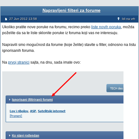
Napravljeni filteri za forume
27 Jun 2012 13:58
Idi na vrh
Ukoliko pratite nove poruke na forumu, recimo preko
liste novih poruka
, možda
poželite da sa te liste sklonite poruke iz foruma koji vas ne interesuju.
Napravili smo mogućnost da forume (koje želite) stavite u filter, odnosno na listu
ignorisanih foruma.
Na
prvoj stranici
sajta, na dnu, sada imate ovo: