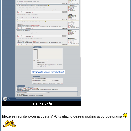
Može se reći da ovog avgusta MyCity ulazi u desetu godinu svog postojanja