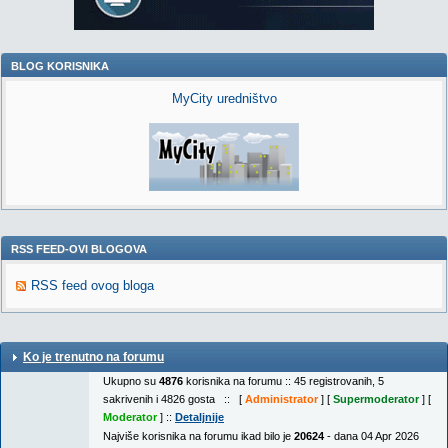
BLOG KORISNIKA
MyCity uredništvo
RSS FEED-OVI BLOGOVA
RSS feed ovog bloga
Ko je trenutno na forumu
Ukupno su
4876
korisnika na forumu :: 45 registrovanih, 5
sakrivenih i 4826 gosta :: [
Administrator
] [
Supermoderator
] [
Moderator
] ::
Detaljnije
Najviše korisnika na forumu ikad bilo je
20624
- dana 04 Apr 2026