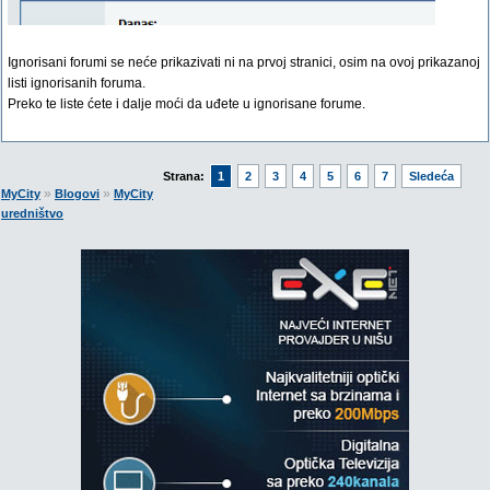
Ignorisani forumi se neće prikazivati ni na prvoj stranici, osim na ovoj prikazanoj
listi ignorisanih foruma.
Preko te liste ćete i dalje moći da uđete u ignorisane forume.
Strana:
1
2
3
4
5
6
7
Sledeća
»
»
MyCity
Blogovi
MyCity
uredništvo