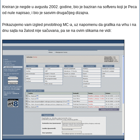
Kreiran je negde u avgustu 2002. godine, bio je baziran na softveru koji je Peca
od nule napisao, i bio je sasvim drugačijeg dizajna.
Prikazujemo vam izgled prvobitnog MC-a, uz napomenu da grafika na vrhu i na
dnu sajta na žalost nije sačuvana, pa se na ovim slikama ne vidi: