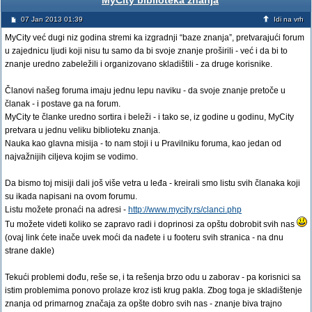
MyCity biblioteka znanja
07 Jan 2013 01:39
Idi na vrh
MyCity već dugi niz godina stremi ka izgradnji “baze znanja”, pretvarajući forum
u zajednicu ljudi koji nisu tu samo da bi svoje znanje proširili - već i da bi to
znanje uredno zabeležili i organizovano skladištili - za druge korisnike.
Članovi našeg foruma imaju jednu lepu naviku - da svoje znanje pretoče u
članak - i postave ga na forum.
MyCity te članke uredno sortira i beleži - i tako se, iz godine u godinu, MyCity
pretvara u jednu veliku biblioteku znanja.
Nauka kao glavna misija - to nam stoji i u Pravilniku foruma, kao jedan od
najvažnijih ciljeva kojim se vodimo.
Da bismo toj misiji dali još više vetra u leđa - kreirali smo listu svih članaka koji
su ikada napisani na ovom forumu.
Listu možete pronaći na adresi -
http://www.mycity.rs/clanci.php
Tu možete videti koliko se zapravo radi i doprinosi za opštu dobrobit svih nas
(ovaj link ćete inače uvek moći da nađete i u footeru svih stranica - na dnu
strane dakle)
Tekući problemi dođu, reše se, i ta rešenja brzo odu u zaborav - pa korisnici sa
istim problemima ponovo prolaze kroz isti krug pakla. Zbog toga je skladištenje
znanja od primarnog značaja za opšte dobro svih nas - znanje biva trajno