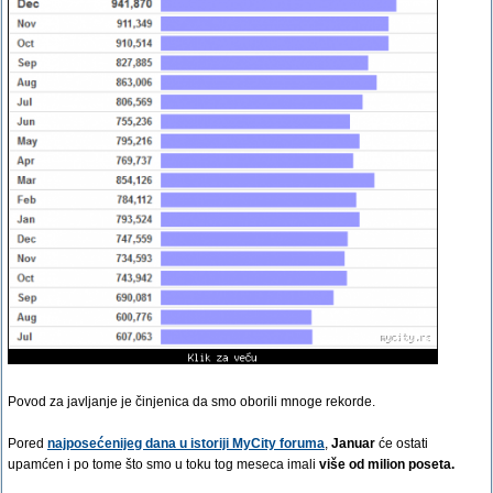
Povod za javljanje je činjenica da smo oborili mnoge rekorde.
Pored
najposećenijeg dana u istoriji MyCity foruma
,
Januar
će ostati
upamćen i po tome što smo u toku tog meseca imali
više od milion poseta.