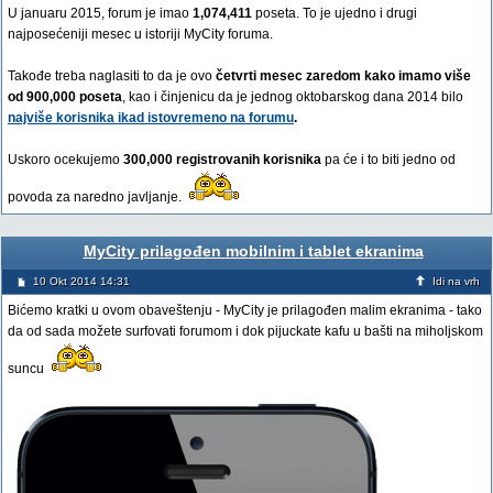
U januaru 2015, forum je imao
1,074,411
poseta. To je ujedno i drugi
najposećeniji mesec u istoriji MyCity foruma.
Takođe treba naglasiti to da je ovo
četvrti mesec zaredom kako imamo više
od 900,000 poseta
, kao i činjenicu da je jednog oktobarskog dana 2014 bilo
najviše korisnika ikad istovremeno na forumu
.
Uskoro ocekujemo
300,000 registrovanih korisnika
pa će i to biti jedno od
povoda za naredno javljanje.
MyCity prilagođen mobilnim i tablet ekranima
10 Okt 2014 14:31
Idi na vrh
Bićemo kratki u ovom obaveštenju - MyCity je prilagođen malim ekranima - tako
da od sada možete surfovati forumom i dok pijuckate kafu u bašti na miholjskom
suncu