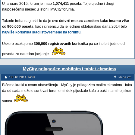
U januaru 2015, forum je imao
1,074,411
poseta. To je ujedno i drugi
najposećeniji mesec u istoriji MyCity foruma.
Takođe treba naglasiti to da je ovo
četvrti mesec zaredom kako imamo više
od 900,000 poseta
, kao i činjenicu da je jednog oktobarskog dana 2014 bilo
najviše korisnika ikad istovremeno na forumu
.
Uskoro ocekujemo
300,000 registrovanih korisnika
pa će i to biti jedno od
povoda za naredno javljanje.
MyCity prilagođen mobilnim i tablet ekranima
10 Okt 2014 14:31
Idi na vrh
Bićemo kratki u ovom obaveštenju - MyCity je prilagođen malim ekranima - tako
da od sada možete surfovati forumom i dok pijuckate kafu u bašti na miholjskom
suncu