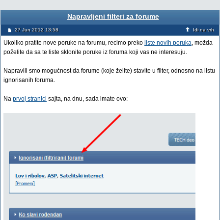
Napravljeni filteri za forume
27 Jun 2012 13:58
Idi na vrh
Ukoliko pratite nove poruke na forumu, recimo preko
liste novih poruka
, možda
poželite da sa te liste sklonite poruke iz foruma koji vas ne interesuju.
Napravili smo mogućnost da forume (koje želite) stavite u filter, odnosno na listu
ignorisanih foruma.
Na
prvoj stranici
sajta, na dnu, sada imate ovo: