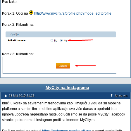
Evo kako:
Korak 1: Otići na
http://www.mycity.rs/profile.php?mode=editprofile
Korak 2: Kliknuti na:
Korak 3: Kliknuti na:
MyCity na Instagramu
23 Maj 2015 21:21
Idi na vrh
Idući u korak sa savremenim trendovima kao i imajući u vidu da su mobilne
platforme a samim tim i mobilne aplikacije sve više danas u upotrebi i da
njihova upotreba neprestano raste, odlučili smo se da posle MyCity Facebook
stranice pokrenemo i Instagram profil sa imenom MyCity.rs .