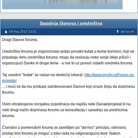
Saradnja članova i uredništva
09 Avg 2012 13:01
Idi na vrh
Dragi članovi foruma,
Uredništvo foruma je organizovalo jedan privatni kutak u kome korisnici, koji ne
pripadaju delu uredništva foruma, mogu da realizuju neke svoje ideje pišući i
organizujući članke ili druge teme - a sve to uz pomoć ostalih urednika foruma.
Taj zasebni "kutak" se nalazi na sledećoj lokaciji:
http://www.mycity.rs/Forum-za-
projekte/
... i moći će da mu pristupe zainteresovani članovi koji izraze želju da doprinesu
forumu.
Ovim ohrabrujemo inicijativu pojedinaca da napišu neki članak/projekat ili na
neki drugi način doprinesu forumu uz konsultaciju i saradnju sa urednicima
foruma.
Članstvo u pomenutom forumu je zamišljen po "ad-hoc" principu, odnosno,
pristup tom forumu je moguć u toku rada na odgovarajućoj temi. Nakon