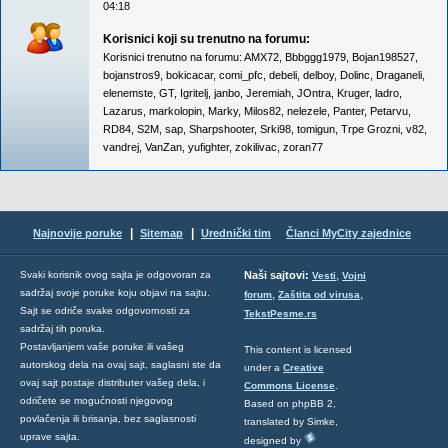
04:18
Korisnici koji su trenutno na forumu:
Korisnici trenutno na forumu:
AMX72
,
Bbbggg1979
,
Bojan198527
,
bojanstros9
,
bokicacar
,
comi_pfc
,
debeli
,
delboy
,
Dolinc
,
Draganeli
,
elenemste
,
GT
,
Igritelj
,
janbo
,
Jeremiah
,
JOntra
,
Kruger
,
ladro
,
Lazarus
,
markolopin
,
Marky
,
Milos82
,
nelezele
,
Panter
,
Petarvu
,
RD84
,
S2M
,
sap
,
Sharpshooter
,
Srki98
,
tomigun
,
Trpe Grozni
,
v82
,
vandrej
,
VanZan
,
yufighter
,
zokilivac
,
zoran77
|
|
Najnovije poruke
Sitemap
Urednički tim
Članci MyCity zajednice
,
Svaki korisnik ovog sajta je odgovoran za
Naši sajtovi:
Vesti
Vojni
sadržaj svoje poruke koju objavi na sajtu.
,
,
forum
Zaštita od virusa
Sajt se odriče svake odgovornosti za
TekstPesme.rs
sadržaj tih poruka.
Postavljanjem vaše poruke ili vašeg
This content is licensed
autorskog dela na ovaj sajt, saglasni ste da
under a
Creative
ovaj sajt postaje distributer vašeg dela, i
Commons License
.
odričete se mogućnosti njegovog
Based on phpBB 2,
povlačenja ili brisanja, bez saglasnosti
translated by Simke,
uprave sajta.
designed by