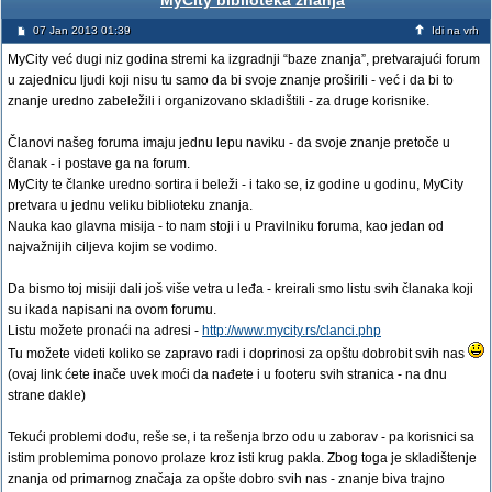
MyCity biblioteka znanja
07 Jan 2013 01:39
Idi na vrh
MyCity već dugi niz godina stremi ka izgradnji “baze znanja”, pretvarajući forum
u zajednicu ljudi koji nisu tu samo da bi svoje znanje proširili - već i da bi to
znanje uredno zabeležili i organizovano skladištili - za druge korisnike.
Članovi našeg foruma imaju jednu lepu naviku - da svoje znanje pretoče u
članak - i postave ga na forum.
MyCity te članke uredno sortira i beleži - i tako se, iz godine u godinu, MyCity
pretvara u jednu veliku biblioteku znanja.
Nauka kao glavna misija - to nam stoji i u Pravilniku foruma, kao jedan od
najvažnijih ciljeva kojim se vodimo.
Da bismo toj misiji dali još više vetra u leđa - kreirali smo listu svih članaka koji
su ikada napisani na ovom forumu.
Listu možete pronaći na adresi -
http://www.mycity.rs/clanci.php
Tu možete videti koliko se zapravo radi i doprinosi za opštu dobrobit svih nas
(ovaj link ćete inače uvek moći da nađete i u footeru svih stranica - na dnu
strane dakle)
Tekući problemi dođu, reše se, i ta rešenja brzo odu u zaborav - pa korisnici sa
istim problemima ponovo prolaze kroz isti krug pakla. Zbog toga je skladištenje
znanja od primarnog značaja za opšte dobro svih nas - znanje biva trajno