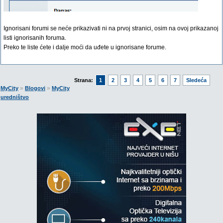
Ignorisani forumi se neće prikazivati ni na prvoj stranici, osim na ovoj prikazanoj
listi ignorisanih foruma.
Preko te liste ćete i dalje moći da uđete u ignorisane forume.
Strana:
1
2
3
4
5
6
7
Sledeća
»
»
MyCity
Blogovi
MyCity
uredništvo