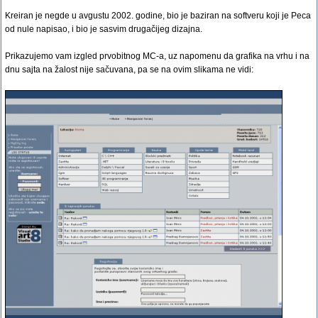
Kreiran je negde u avgustu 2002. godine, bio je baziran na softveru koji je Peca
od nule napisao, i bio je sasvim drugačijeg dizajna.
Prikazujemo vam izgled prvobitnog MC-a, uz napomenu da grafika na vrhu i na
dnu sajta na žalost nije sačuvana, pa se na ovim slikama ne vidi: