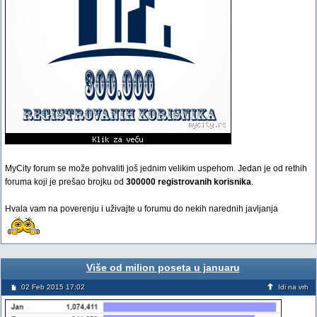
MyCity forum se može pohvaliti još jednim velikim uspehom. Jedan je od rethih
foruma koji je prešao brojku od
300000 registrovanih korisnika
.
Hvala vam na poverenju i uživajte u forumu do nekih narednih javljanja
Više od milion poseta u januaru
02 Feb 2015 17:02
Idi na vrh