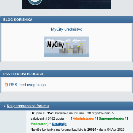
BLOG KORISNIKA
MyCity uredništvo
RSS FEED-OVI BLOGOVA
RSS feed ovog bloga
Ko je trenutno na forumu
Ukupno su
3525
korisnika na forumu :: 38 registrovanih, 5
sakrivenih i 3482 gosta :: [
Administrator
] [
Supermoderator
] [
Moderator
] ::
Detaljnije
Najviše korisnika na forumu ikad bilo je
20624
- dana 04 Apr 2026