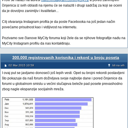
Profil se nalazi na adresi
https://instagram.com/mycity.rs/
a pored zanimljivih
činjenica iz svih oblasti na njemu će se nalaziti i drugi sadržaj za koji se oceni
da je dovoljno zanimljiv i kvalitetan...
Cilj otvaranja Instagram profila je da posle Facebooka na još jedan način
povećamo prisutnost kao i vidljivost na internetu.
Pozivamo sve članove MyCity foruma koji žele da se njihove fotografije nađu na
MyCity Instagram profilu da nas kontaktiraju.
300.000 registrovanih korisnika i rekord u broju poseta
02 Mar 2015 10:59
Idi na vrh
I ovaj put se javljamo donoseći još lepih vesti. Opet su brojni rekordi postavljeni
što pokazuje da naš forum doživljava svoje najbolje dane i pored činjenice da
forumi u globalnom smislu u većini slučajeva beleže pad posete prevashodno
zbog nagle ekspanzije socijalnih mreža.