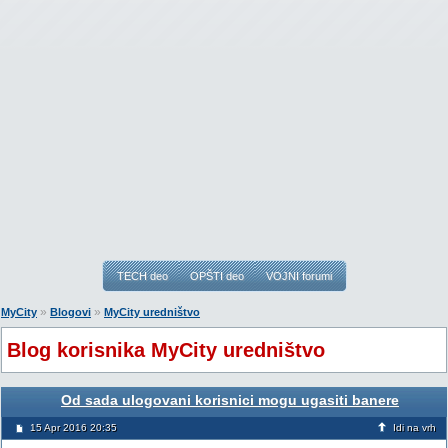
TECH deo
OPŠTI deo
VOJNI forumi
»
»
MyCity
Blogovi
MyCity uredništvo
Blog korisnika MyCity uredništvo
Od sada ulogovani korisnici mogu ugasiti banere
15 Apr 2016 20:35
Idi na vrh