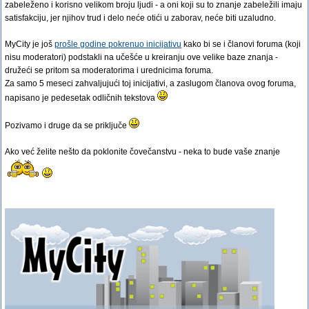
zabeleženo i korisno velikom broju ljudi - a oni koji su to znanje zabeležili imaju
satisfakciju, jer njihov trud i delo neće otići u zaborav, neće biti uzaludno.
MyCity je još
prošle godine pokrenuo inicijativu
kako bi se i članovi foruma (koji
nisu moderatori) podstakli na učešće u kreiranju ove velike baze znanja -
družeći se pritom sa moderatorima i urednicima foruma.
Za samo 5 meseci zahvaljujući toj inicijativi, a zaslugom članova ovog foruma,
napisano je pedesetak odličnih tekstova
Pozivamo i druge da se priključe
Ako već želite nešto da poklonite čovečanstvu - neka to bude vaše znanje