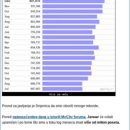
Povod za javljanje je činjenica da smo oborili mnoge rekorde.
Pored
najposećenijeg dana u istoriji MyCity foruma
,
Januar
će ostati
upamćen i po tome što smo u toku tog meseca imali
više od milion poseta.