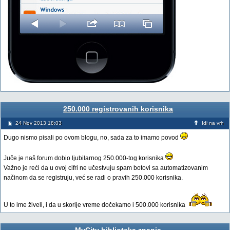
250.000 registrovanih korisnika
24 Nov 2013 18:03
Idi na vrh
Dugo nismo pisali po ovom blogu, no, sada za to imamo povod
Juče je naš forum dobio ljubilarnog 250.000-tog korisnika
Važno je reći da u ovoj cifri ne učestvuju spam botovi sa automatizovanim
načinom da se registruju, već se radi o pravih 250.000 korisnika.
U to ime živeli, i da u skorije vreme dočekamo i 500.000 korisnika