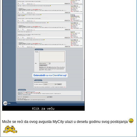
Može se reći da ovog avgusta MyCity ulazi u desetu godinu svog postojanja