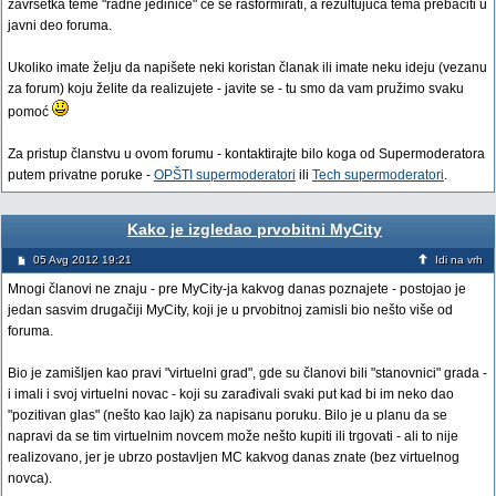
završetka teme "radne jedinice" će se rasformirati, a rezultujuća tema prebaciti u
javni deo foruma.
Ukoliko imate želju da napišete neki koristan članak ili imate neku ideju (vezanu
za forum) koju želite da realizujete - javite se - tu smo da vam pružimo svaku
pomoć
Za pristup članstvu u ovom forumu - kontaktirajte bilo koga od Supermoderatora
putem privatne poruke -
OPŠTI supermoderatori
ili
Tech supermoderatori
.
Kako je izgledao prvobitni MyCity
05 Avg 2012 19:21
Idi na vrh
Mnogi članovi ne znaju - pre MyCity-ja kakvog danas poznajete - postojao je
jedan sasvim drugačiji MyCity, koji je u prvobitnoj zamisli bio nešto više od
foruma.
Bio je zamišljen kao pravi "virtuelni grad", gde su članovi bili "stanovnici" grada -
i imali i svoj virtuelni novac - koji su zarađivali svaki put kad bi im neko dao
"pozitivan glas" (nešto kao lajk) za napisanu poruku. Bilo je u planu da se
napravi da se tim virtuelnim novcem može nešto kupiti ili trgovati - ali to nije
realizovano, jer je ubrzo postavljen MC kakvog danas znate (bez virtuelnog
novca).