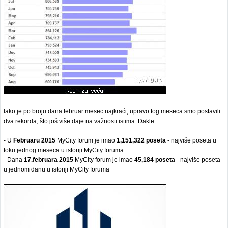
Iako je po broju dana februar mesec najkraći, upravo tog meseca smo postavili
dva rekorda, što još više daje na važnosti istima. Dakle..
- U
Februaru 2015
MyCity forum je imao
1,151,322 poseta
- najviše poseta u
toku jednog meseca u istoriji MyCity foruma
- Dana
17.februara 2015
MyCity forum je imao
45,184 poseta
- najviše poseta
u jednom danu u istoriji MyCity foruma