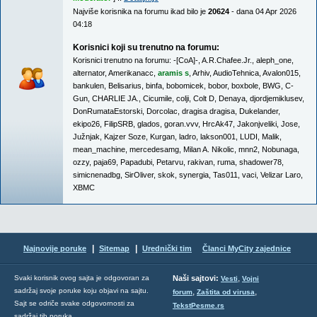
Najviše korisnika na forumu ikad bilo je
20624
- dana 04 Apr 2026
04:18
Korisnici koji su trenutno na forumu:
Korisnici trenutno na forumu:
-[CoA]-
,
A.R.Chafee.Jr.
,
aleph_one
,
alternator
,
Amerikanacc
,
aramis s
,
Arhiv
,
AudioTehnica
,
Avalon015
,
bankulen
,
Belisarius
,
binfa
,
bobomicek
,
bobor
,
boxbole
,
BWG
,
C-
Gun
,
CHARLIE JA.
,
Cicumile
,
colji
,
Colt D
,
Denaya
,
djordjemiklusev
,
DonRumataEstorski
,
Dorcolac
,
dragisa dragisa
,
Dukelander
,
ekipo26
,
FilipSRB
,
glados
,
goran.vvv
,
HrcAk47
,
Jakonjveliki
,
Jose
,
Južnjak
,
Kajzer Soze
,
Kurgan
,
ladro
,
lakson001
,
LUDI
,
Malik
,
mean_machine
,
mercedesamg
,
Milan A. Nikolic
,
mnn2
,
Nobunaga
,
ozzy
,
paja69
,
Papadubi
,
Petarvu
,
rakivan
,
ruma
,
shadower78
,
simicnenadbg
,
SirOliver
,
skok
,
synergia
,
Tas011
,
vaci
,
Velizar Laro
,
XBMC
|
|
Najnovije poruke
Sitemap
Urednički tim
Članci MyCity zajednice
,
Svaki korisnik ovog sajta je odgovoran za
Naši sajtovi:
Vesti
Vojni
sadržaj svoje poruke koju objavi na sajtu.
,
,
forum
Zaštita od virusa
Sajt se odriče svake odgovornosti za
TekstPesme.rs
sadržaj tih poruka.