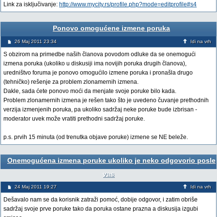
Link za isključivanje:
http://www.mycity.rs/profile.php?mode=editprofile#s4
Ponovo omogućene izmene poruka
26 Maj 2011 23:34
Idi na vrh
S obzirom na primedbe naših članova povodom odluke da se onemogući
izmena poruka (ukoliko u diskusiji ima novijih poruka drugih članova),
uredništvo foruma je ponovo omogućilo izmene poruka i pronašla drugo
(tehničko) rešenje za problem zlonamernih izmena.
Dakle, sada ćete ponovo moći da menjate svoje poruke bilo kada.
Problem zlonamernih izmena je rešen tako što je uvedeno čuvanje prethodnih
verzija izmenjenih poruka, pa ukoliko sadržaj neke poruke bude izbrisan -
moderator uvek može vratiti prethodni sadržaj poruke.
p.s. prvih 15 minuta (od trenutka objave poruke) izmene se NE beleže.
Onemogućena izmena poruke ukoliko je neko odgovorio posle
vas
24 Maj 2011 19:27
Idi na vrh
Dešavalo nam se da korisnik zatraži pomoć, dobije odgovor, i zatim obriše
sadržaj svoje prve poruke tako da poruka ostane prazna a diskusija izgubi