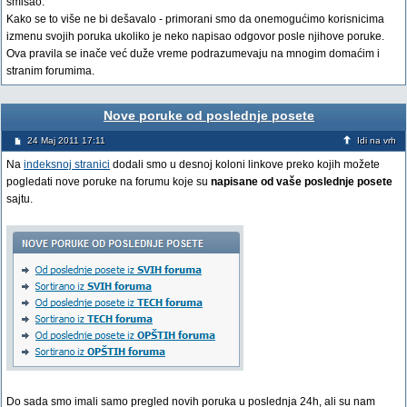
smisao.
Kako se to više ne bi dešavalo - primorani smo da onemogućimo korisnicima
izmenu svojih poruka ukoliko je neko napisao odgovor posle njihove poruke.
Ova pravila se inače već duže vreme podrazumevaju na mnogim domaćim i
stranim forumima.
Nove poruke od poslednje posete
24 Maj 2011 17:11
Idi na vrh
Na
indeksnoj stranici
dodali smo u desnoj koloni linkove preko kojih možete
pogledati nove poruke na forumu koje su
napisane od vaše poslednje posete
sajtu.
Do sada smo imali samo pregled novih poruka u poslednja 24h, ali su nam