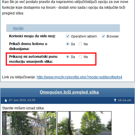
Kao što je već postalo pravilo da napravimo uključi/isključi opciju za sve nove
funkcije koje dodajemo na forum - dodali smo sada i opciju da isključite brži
pregled slika:
Link za isključivanje:
http://www.mycity.rs/profile.php?mode=editprofile#s4
Omogućen brži pregled slika
07 Jun 2011 13:05
Idi na vrh
Stanite mišem iznad slika: