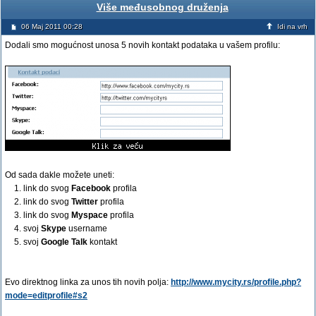
Više međusobnog druženja
06 Maj 2011 00:28
Idi na vrh
Dodali smo mogućnost unosa 5 novih kontakt podataka u vašem profilu:
Od sada dakle možete uneti:
1. link do svog
Facebook
profila
2. link do svog
Twitter
profila
3. link do svog
Myspace
profila
4. svoj
Skype
username
5. svoj
Google Talk
kontakt
Evo direktnog linka za unos tih novih polja:
http://www.mycity.rs/profile.php?
mode=editprofile#s2