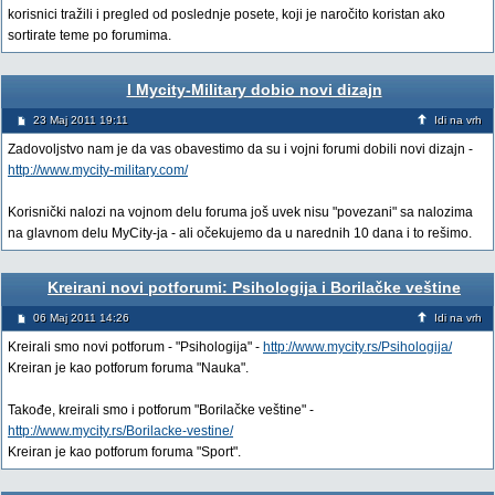
korisnici tražili i pregled od poslednje posete, koji je naročito koristan ako
sortirate teme po forumima.
I Mycity-Military dobio novi dizajn
23 Maj 2011 19:11
Idi na vrh
Zadovoljstvo nam je da vas obavestimo da su i vojni forumi dobili novi dizajn -
http://www.mycity-military.com/
Korisnički nalozi na vojnom delu foruma još uvek nisu "povezani" sa nalozima
na glavnom delu MyCity-ja - ali očekujemo da u narednih 10 dana i to rešimo.
Kreirani novi potforumi: Psihologija i Borilačke veštine
06 Maj 2011 14:26
Idi na vrh
Kreirali smo novi potforum - "Psihologija" -
http://www.mycity.rs/Psihologija/
Kreiran je kao potforum foruma "Nauka".
Takođe, kreirali smo i potforum "Borilačke veštine" -
http://www.mycity.rs/Borilacke-vestine/
Kreiran je kao potforum foruma "Sport".