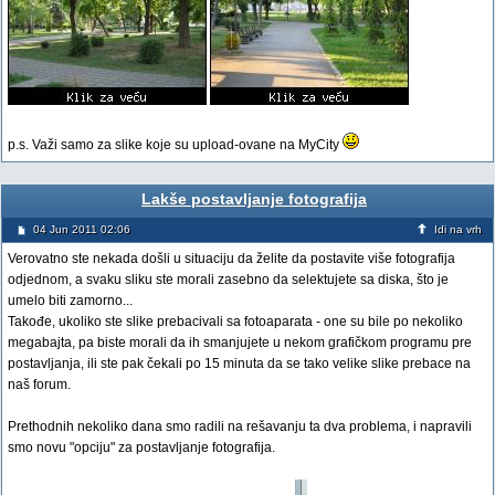
p.s. Važi samo za slike koje su upload-ovane na MyCity
Lakše postavljanje fotografija
04 Jun 2011 02:06
Idi na vrh
Verovatno ste nekada došli u situaciju da želite da postavite više fotografija
odjednom, a svaku sliku ste morali zasebno da selektujete sa diska, što je
umelo biti zamorno...
Takođe, ukoliko ste slike prebacivali sa fotoaparata - one su bile po nekoliko
megabajta, pa biste morali da ih smanjujete u nekom grafičkom programu pre
postavljanja, ili ste pak čekali po 15 minuta da se tako velike slike prebace na
naš forum.
Prethodnih nekoliko dana smo radili na rešavanju ta dva problema, i napravili
smo novu "opciju" za postavljanje fotografija.