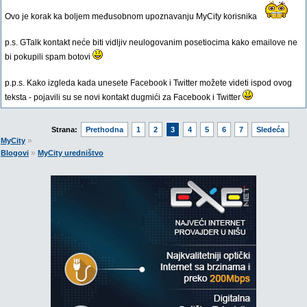
Ovo je korak ka boljem međusobnom upoznavanju MyCity korisnika
p.s. GTalk kontakt neće biti vidljiv neulogovanim posetiocima kako emailove ne
bi pokupili spam botovi
p.p.s. Kako izgleda kada unesete Facebook i Twitter možete videti ispod ovog
teksta - pojavili su se novi kontakt dugmići za Facebook i Twitter
Strana:
Prethodna
1
2
3
4
5
6
7
Sledeća
»
MyCity
»
Blogovi
MyCity uredništvo