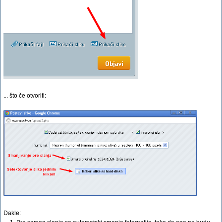
... što če otvoriti:
Dakle: