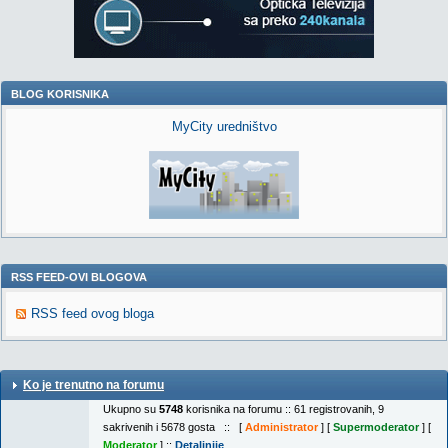
BLOG KORISNIKA
MyCity uredništvo
RSS FEED-OVI BLOGOVA
RSS feed ovog bloga
Ko je trenutno na forumu
Ukupno su
5748
korisnika na forumu :: 61 registrovanih, 9
sakrivenih i 5678 gosta :: [
Administrator
] [
Supermoderator
] [
Moderator
] ::
Detaljnije