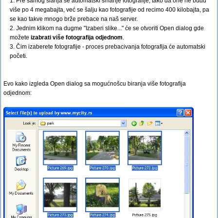
1. Pre samog slanja se automatski smanje fotografije, tako da one ne budu
više po 4 megabajta, već se šalju kao fotografije od recimo 400 kilobajta, pa
se kao takve mnogo brže prebace na naš server.
2. Jednim klikom na dugme "Izaberi slike..." će se otvoriti Open dialog gde
možete
izabrati više fotografija odjednom
.
3. Čim izaberete fotografije - proces prebacivanja fotografija će automatski
početi.
Evo kako izgleda Open dialog sa mogućnošcu biranja više fotografija
odjednom: