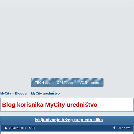
TECH deo
OPŠTI deo
VOJNI forumi
»
»
MyCity
Blogovi
MyCity uredništvo
Blog korisnika MyCity uredništvo
Isključivanje bržeg pregleda slika
08 Jun 2011 15:31
Idi na vrh