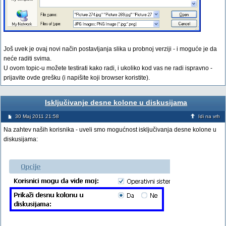
Još uvek je ovaj novi način postavljanja slika u probnoj verziji - i moguće je da
neće raditi svima.
U ovom topic-u možete testirati kako radi, i ukoliko kod vas ne radi ispravno -
prijavite ovde grešku (i napišite koji browser koristite).
Isključivanje desne kolone u diskusijama
30 Maj 2011 21:58
Idi na vrh
Na zahtev naših korisnika - uveli smo mogućnost isključivanja desne kolone u
diskusijama: