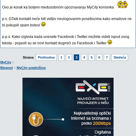
Ovo je korak ka boljem međusobnom upoznavanju MyCity korisnika
p.s. GTalk kontakt neće biti vidljiv neulogovanim posetiocima kako emailove ne
bi pokupili spam botovi
p.p.s. Kako izgleda kada unesete Facebook i Twitter možete videti ispod ovog
teksta - pojavili su se novi kontakt dugmići za Facebook i Twitter
Strana:
Prethodna
1
2
3
4
5
6
7
Sledeća
»
MyCity
»
Blogovi
MyCity uredništvo