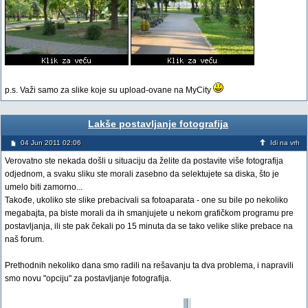
p.s. Važi samo za slike koje su upload-ovane na MyCity
Lakše postavljanje fotografija
04 Jun 2011 02:06
Idi na vrh
Verovatno ste nekada došli u situaciju da želite da postavite više fotografija
odjednom, a svaku sliku ste morali zasebno da selektujete sa diska, što je
umelo biti zamorno...
Takođe, ukoliko ste slike prebacivali sa fotoaparata - one su bile po nekoliko
megabajta, pa biste morali da ih smanjujete u nekom grafičkom programu pre
postavljanja, ili ste pak čekali po 15 minuta da se tako velike slike prebace na
naš forum.
Prethodnih nekoliko dana smo radili na rešavanju ta dva problema, i napravili
smo novu "opciju" za postavljanje fotografija.