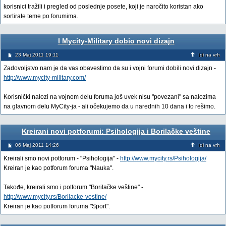
korisnici tražili i pregled od poslednje posete, koji je naročito koristan ako
sortirate teme po forumima.
I Mycity-Military dobio novi dizajn
23 Maj 2011 19:11
Idi na vrh
Zadovoljstvo nam je da vas obavestimo da su i vojni forumi dobili novi dizajn -
http://www.mycity-military.com/
Korisnički nalozi na vojnom delu foruma još uvek nisu "povezani" sa nalozima
na glavnom delu MyCity-ja - ali očekujemo da u narednih 10 dana i to rešimo.
Kreirani novi potforumi: Psihologija i Borilačke veštine
06 Maj 2011 14:26
Idi na vrh
Kreirali smo novi potforum - "Psihologija" -
http://www.mycity.rs/Psihologija/
Kreiran je kao potforum foruma "Nauka".
Takođe, kreirali smo i potforum "Borilačke veštine" -
http://www.mycity.rs/Borilacke-vestine/
Kreiran je kao potforum foruma "Sport".