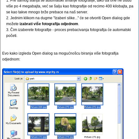
1. Pre samog slanja se automatski smanje fotografije, tako da one ne budu
više po 4 megabajta, već se šalju kao fotografije od recimo 400 kilobajta, pa
se kao takve mnogo brže prebace na naš server.
2. Jednim klikom na dugme "Izaberi slike..." će se otvoriti Open dialog gde
možete
izabrati više fotografija odjednom
.
3. Čim izaberete fotografije - proces prebacivanja fotografija će automatski
početi.
Evo kako izgleda Open dialog sa mogućnošcu biranja više fotografija
odjednom: