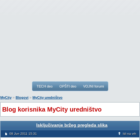
TECH deo
OPŠTI deo
VOJNI forumi
»
»
MyCity
Blogovi
MyCity uredništvo
Blog korisnika MyCity uredništvo
Isključivanje bržeg pregleda slika
08 Jun 2011 15:31
Idi na vrh