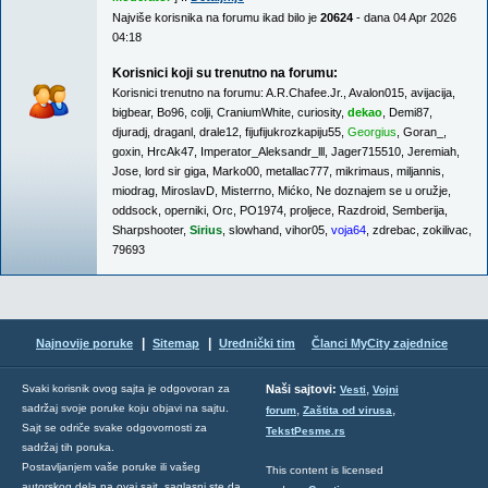
Najviše korisnika na forumu ikad bilo je
20624
- dana 04 Apr 2026
04:18
Korisnici koji su trenutno na forumu:
Korisnici trenutno na forumu:
A.R.Chafee.Jr.
,
Avalon015
,
avijacija
,
bigbear
,
Bo96
,
colji
,
CraniumWhite
,
curiosity
,
dekao
,
Demi87
,
djuradj
,
draganl
,
drale12
,
fijufijukrozkapiju55
,
Georgius
,
Goran_
,
goxin
,
HrcAk47
,
Imperator_Aleksandr_lll
,
Jager715510
,
Jeremiah
,
Jose
,
lord sir giga
,
Marko00
,
metallac777
,
mikrimaus
,
miljannis
,
miodrag
,
MiroslavD
,
Misterrno
,
Mićko
,
Ne doznajem se u oružje
,
oddsock
,
operniki
,
Orc
,
PO1974
,
proljece
,
Razdroid
,
Semberija
,
Sharpshooter
,
Sirius
,
slowhand
,
vihor05
,
voja64
,
zdrebac
,
zokilivac
,
79693
|
|
Najnovije poruke
Sitemap
Urednički tim
Članci MyCity zajednice
,
Svaki korisnik ovog sajta je odgovoran za
Naši sajtovi:
Vesti
Vojni
sadržaj svoje poruke koju objavi na sajtu.
,
,
forum
Zaštita od virusa
Sajt se odriče svake odgovornosti za
TekstPesme.rs
sadržaj tih poruka.
Postavljanjem vaše poruke ili vašeg
This content is licensed
autorskog dela na ovaj sajt, saglasni ste da