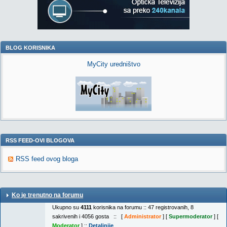
BLOG KORISNIKA
MyCity uredništvo
RSS FEED-OVI BLOGOVA
RSS feed ovog bloga
Ko je trenutno na forumu
Ukupno su
4111
korisnika na forumu :: 47 registrovanih, 8
sakrivenih i 4056 gosta :: [
Administrator
] [
Supermoderator
] [
Moderator
] ::
Detaljnije