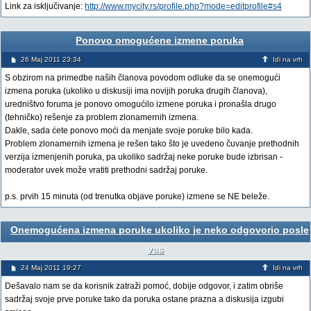
Link za isključivanje:
http://www.mycity.rs/profile.php?mode=editprofile#s4
Ponovo omogućene izmene poruka
26 Maj 2011 23:34
Idi na vrh
S obzirom na primedbe naših članova povodom odluke da se onemogući
izmena poruka (ukoliko u diskusiji ima novijih poruka drugih članova),
uredništvo foruma je ponovo omogućilo izmene poruka i pronašla drugo
(tehničko) rešenje za problem zlonamernih izmena.
Dakle, sada ćete ponovo moći da menjate svoje poruke bilo kada.
Problem zlonamernih izmena je rešen tako što je uvedeno čuvanje prethodnih
verzija izmenjenih poruka, pa ukoliko sadržaj neke poruke bude izbrisan -
moderator uvek može vratiti prethodni sadržaj poruke.
p.s. prvih 15 minuta (od trenutka objave poruke) izmene se NE beleže.
Onemogućena izmena poruke ukoliko je neko odgovorio posle
vas
24 Maj 2011 19:27
Idi na vrh
Dešavalo nam se da korisnik zatraži pomoć, dobije odgovor, i zatim obriše
sadržaj svoje prve poruke tako da poruka ostane prazna a diskusija izgubi