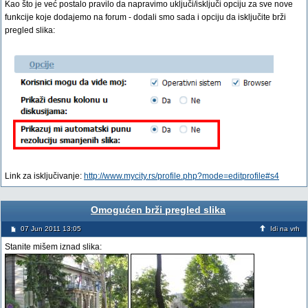
Kao što je već postalo pravilo da napravimo uključi/isključi opciju za sve nove
funkcije koje dodajemo na forum - dodali smo sada i opciju da isključite brži
pregled slika:
Link za isključivanje:
http://www.mycity.rs/profile.php?mode=editprofile#s4
Omogućen brži pregled slika
07 Jun 2011 13:05
Idi na vrh
Stanite mišem iznad slika: