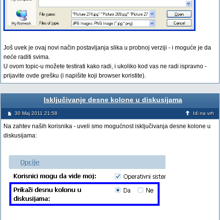
Još uvek je ovaj novi način postavljanja slika u probnoj verziji - i moguće je da
neće raditi svima.
U ovom topic-u možete testirati kako radi, i ukoliko kod vas ne radi ispravno -
prijavite ovde grešku (i napišite koji browser koristite).
Isključivanje desne kolone u diskusijama
30 Maj 2011 21:58
Idi na vrh
Na zahtev naših korisnika - uveli smo mogućnost isključivanja desne kolone u
diskusijama: