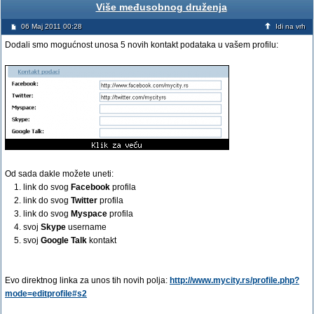
Više međusobnog druženja
06 Maj 2011 00:28
Idi na vrh
Dodali smo mogućnost unosa 5 novih kontakt podataka u vašem profilu:
Od sada dakle možete uneti:
1. link do svog
Facebook
profila
2. link do svog
Twitter
profila
3. link do svog
Myspace
profila
4. svoj
Skype
username
5. svoj
Google Talk
kontakt
Evo direktnog linka za unos tih novih polja:
http://www.mycity.rs/profile.php?
mode=editprofile#s2