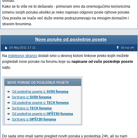
smisao.
Kako se to više ne bi dešavalo - primorani smo da onemogućimo korisnicima
izmenu svojih poruka ukoliko je neko napisao odgovor posle njihove poruke.
Ova pravila se inače već duže vreme podrazumevaju na mnogim domaćim i
stranim forumima.
Nove poruke od poslednje posete
24 Maj 2011 17:11
Idi na vrh
Na
indeksnoj stranici
dodali smo u desnoj koloni linkove preko kojih možete
pogledati nove poruke na forumu koje su
napisane od vaše poslednje posete
sajtu.
Do sada smo imali samo pregled novih poruka u poslednja 24h, ali su nam