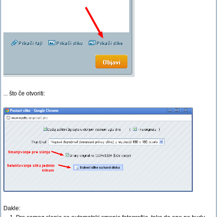
... što če otvoriti:
Dakle: