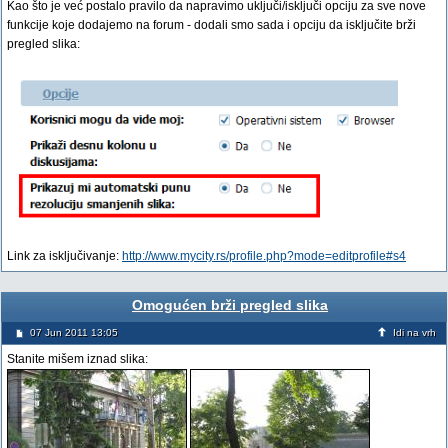
Kao što je već postalo pravilo da napravimo uključi/isključi opciju za sve nove
funkcije koje dodajemo na forum - dodali smo sada i opciju da isključite brži
pregled slika:
Link za isključivanje:
http://www.mycity.rs/profile.php?mode=editprofile#s4
Omogućen brži pregled slika
07 Jun 2011 13:05
Idi na vrh
Stanite mišem iznad slika: