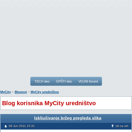
TECH deo
OPŠTI deo
VOJNI forumi
»
»
MyCity
Blogovi
MyCity uredništvo
Blog korisnika MyCity uredništvo
Isključivanje bržeg pregleda slika
08 Jun 2011 15:31
Idi na vrh