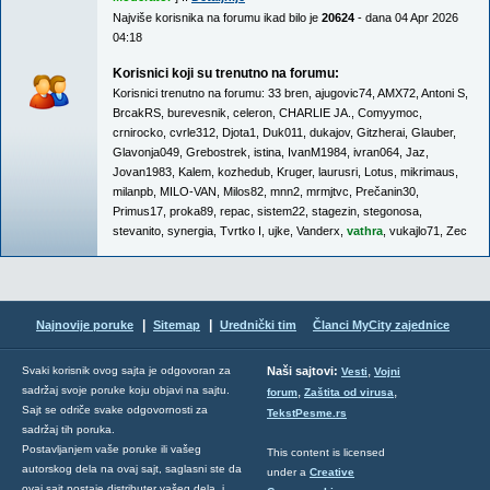
Najviše korisnika na forumu ikad bilo je
20624
- dana 04 Apr 2026
04:18
Korisnici koji su trenutno na forumu:
Korisnici trenutno na forumu:
33 bren
,
ajugovic74
,
AMX72
,
Antoni S
,
BrcakRS
,
burevesnik
,
celeron
,
CHARLIE JA.
,
Comyymoc
,
crnirocko
,
cvrle312
,
Djota1
,
Duk011
,
dukajov
,
Gitzherai
,
Glauber
,
Glavonja049
,
Grebostrek
,
istina
,
IvanM1984
,
ivran064
,
Jaz
,
Jovan1983
,
Kalem
,
kozhedub
,
Kruger
,
laurusri
,
Lotus
,
mikrimaus
,
milanpb
,
MILO-VAN
,
Milos82
,
mnn2
,
mrmjtvc
,
Prečanin30
,
Primus17
,
proka89
,
repac
,
sistem22
,
stagezin
,
stegonosa
,
stevanito
,
synergia
,
Tvrtko I
,
ujke
,
Vanderx
,
vathra
,
vukajlo71
,
Zec
|
|
Najnovije poruke
Sitemap
Urednički tim
Članci MyCity zajednice
,
Svaki korisnik ovog sajta je odgovoran za
Naši sajtovi:
Vesti
Vojni
sadržaj svoje poruke koju objavi na sajtu.
,
,
forum
Zaštita od virusa
Sajt se odriče svake odgovornosti za
TekstPesme.rs
sadržaj tih poruka.
Postavljanjem vaše poruke ili vašeg
This content is licensed
autorskog dela na ovaj sajt, saglasni ste da
under a
Creative
ovaj sajt postaje distributer vašeg dela, i