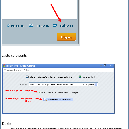
... što če otvoriti:
Dakle: