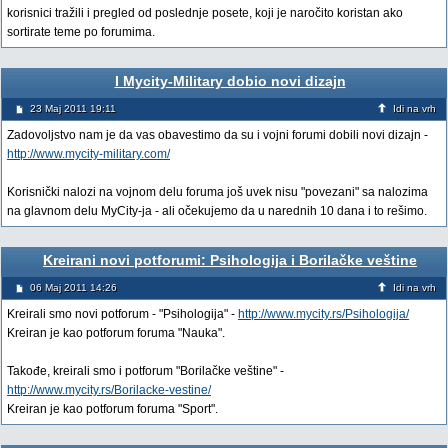
korisnici tražili i pregled od poslednje posete, koji je naročito koristan ako
sortirate teme po forumima.
I Mycity-Military dobio novi dizajn
23 Maj 2011 19:11
Idi na vrh
Zadovoljstvo nam je da vas obavestimo da su i vojni forumi dobili novi dizajn -
http://www.mycity-military.com/
Korisnički nalozi na vojnom delu foruma još uvek nisu "povezani" sa nalozima
na glavnom delu MyCity-ja - ali očekujemo da u narednih 10 dana i to rešimo.
Kreirani novi potforumi: Psihologija i Borilačke veštine
06 Maj 2011 14:26
Idi na vrh
Kreirali smo novi potforum - "Psihologija" -
http://www.mycity.rs/Psihologija/
Kreiran je kao potforum foruma "Nauka".
Takođe, kreirali smo i potforum "Borilačke veštine" -
http://www.mycity.rs/Borilacke-vestine/
Kreiran je kao potforum foruma "Sport".