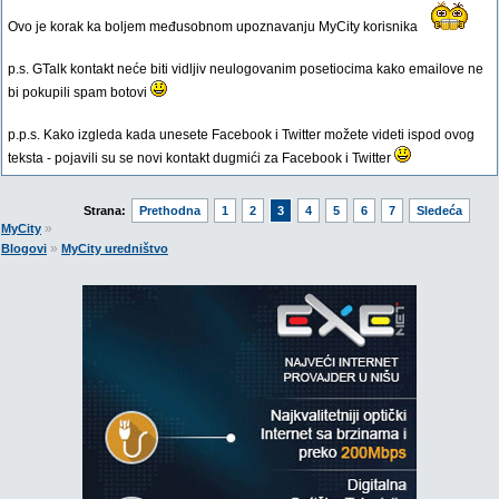
Ovo je korak ka boljem međusobnom upoznavanju MyCity korisnika
p.s. GTalk kontakt neće biti vidljiv neulogovanim posetiocima kako emailove ne
bi pokupili spam botovi
p.p.s. Kako izgleda kada unesete Facebook i Twitter možete videti ispod ovog
teksta - pojavili su se novi kontakt dugmići za Facebook i Twitter
Strana:
Prethodna
1
2
3
4
5
6
7
Sledeća
»
MyCity
»
Blogovi
MyCity uredništvo