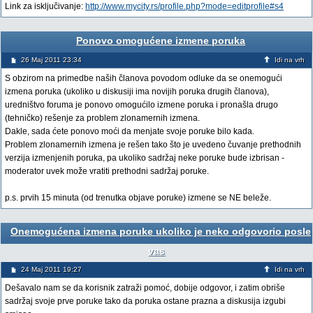
Link za isključivanje:
http://www.mycity.rs/profile.php?mode=editprofile#s4
Ponovo omogućene izmene poruka
26 Maj 2011 23:34
Idi na vrh
S obzirom na primedbe naših članova povodom odluke da se onemogući
izmena poruka (ukoliko u diskusiji ima novijih poruka drugih članova),
uredništvo foruma je ponovo omogućilo izmene poruka i pronašla drugo
(tehničko) rešenje za problem zlonamernih izmena.
Dakle, sada ćete ponovo moći da menjate svoje poruke bilo kada.
Problem zlonamernih izmena je rešen tako što je uvedeno čuvanje prethodnih
verzija izmenjenih poruka, pa ukoliko sadržaj neke poruke bude izbrisan -
moderator uvek može vratiti prethodni sadržaj poruke.
p.s. prvih 15 minuta (od trenutka objave poruke) izmene se NE beleže.
Onemogućena izmena poruke ukoliko je neko odgovorio posle
vas
24 Maj 2011 19:27
Idi na vrh
Dešavalo nam se da korisnik zatraži pomoć, dobije odgovor, i zatim obriše
sadržaj svoje prve poruke tako da poruka ostane prazna a diskusija izgubi