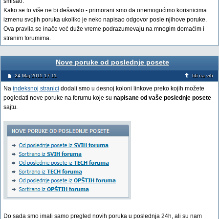
smisao.
Kako se to više ne bi dešavalo - primorani smo da onemogućimo korisnicima
izmenu svojih poruka ukoliko je neko napisao odgovor posle njihove poruke.
Ova pravila se inače već duže vreme podrazumevaju na mnogim domaćim i
stranim forumima.
Nove poruke od poslednje posete
24 Maj 2011 17:11
Idi na vrh
Na
indeksnoj stranici
dodali smo u desnoj koloni linkove preko kojih možete
pogledati nove poruke na forumu koje su
napisane od vaše poslednje posete
sajtu.
Do sada smo imali samo pregled novih poruka u poslednja 24h, ali su nam