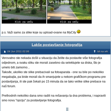
p.s. Važi samo za slike koje su upload-ovane na MyCity
Lakše postavljanje fotografija
04 Jun 2011 02:06
Idi na vrh
Verovatno ste nekada došli u situaciju da želite da postavite više fotografija
odjednom, a svaku sliku ste morali zasebno da selektujete sa diska, što je
umelo biti zamorno...
Takođe, ukoliko ste slike prebacivali sa fotoaparata - one su bile po nekoliko
megabajta, pa biste morali da ih smanjujete u nekom grafičkom programu pre
postavljanja, ili ste pak čekali po 15 minuta da se tako velike slike prebace na
naš forum.
Prethodnih nekoliko dana smo radili na rešavanju ta dva problema, i napravili
smo novu "opciju" za postavljanje fotografija.