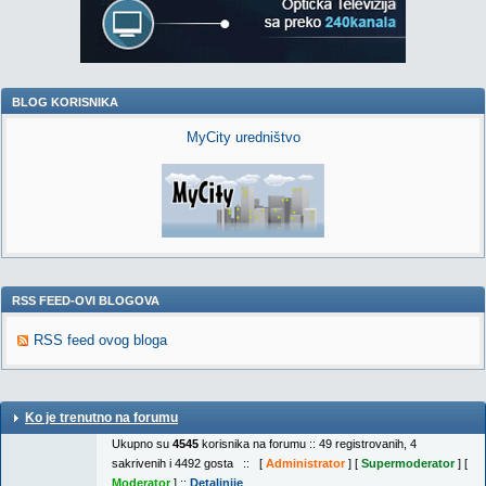
BLOG KORISNIKA
MyCity uredništvo
RSS FEED-OVI BLOGOVA
RSS feed ovog bloga
Ko je trenutno na forumu
Ukupno su
4545
korisnika na forumu :: 49 registrovanih, 4
sakrivenih i 4492 gosta :: [
Administrator
] [
Supermoderator
] [
Moderator
] ::
Detaljnije