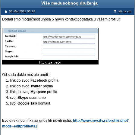
Više međusobnog druženja
06 Maj 2011 00:28
Idi na vrh
Dodali smo mogućnost unosa 5 novih kontakt podataka u vašem profilu:
Od sada dakle možete uneti:
1. link do svog
Facebook
profila
2. link do svog
Twitter
profila
3. link do svog
Myspace
profila
4. svoj
Skype
username
5. svoj
Google Talk
kontakt
Evo direktnog linka za unos tih novih polja:
http://www.mycity.rs/profile.php?
mode=editprofile#s2