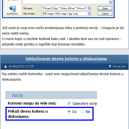
Još uvek je ovaj novi način postavljanja slika u probnoj verziji - i moguće je da
neće raditi svima.
U ovom topic-u možete testirati kako radi, i ukoliko kod vas ne radi ispravno -
prijavite ovde grešku (i napišite koji browser koristite).
Isključivanje desne kolone u diskusijama
30 Maj 2011 21:58
Idi na vrh
Na zahtev naših korisnika - uveli smo mogućnost isključivanja desne kolone u
diskusijama: