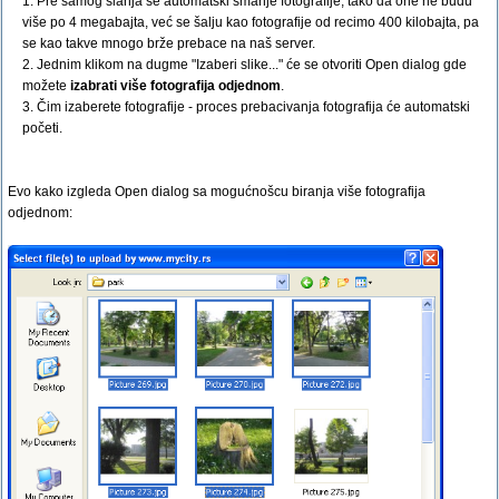
1. Pre samog slanja se automatski smanje fotografije, tako da one ne budu
više po 4 megabajta, već se šalju kao fotografije od recimo 400 kilobajta, pa
se kao takve mnogo brže prebace na naš server.
2. Jednim klikom na dugme "Izaberi slike..." će se otvoriti Open dialog gde
možete
izabrati više fotografija odjednom
.
3. Čim izaberete fotografije - proces prebacivanja fotografija će automatski
početi.
Evo kako izgleda Open dialog sa mogućnošcu biranja više fotografija
odjednom: