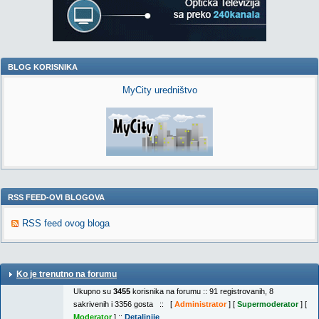
BLOG KORISNIKA
MyCity uredništvo
RSS FEED-OVI BLOGOVA
RSS feed ovog bloga
Ko je trenutno na forumu
Ukupno su
3455
korisnika na forumu :: 91 registrovanih, 8
sakrivenih i 3356 gosta :: [
Administrator
] [
Supermoderator
] [
Moderator
] ::
Detaljnije