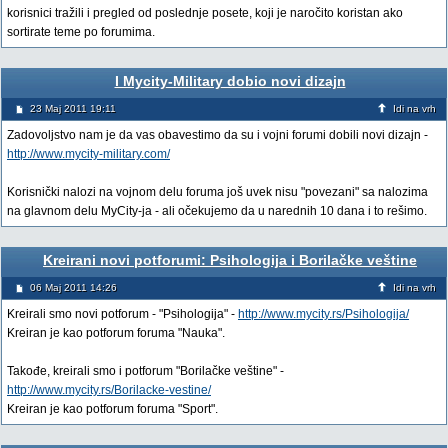
korisnici tražili i pregled od poslednje posete, koji je naročito koristan ako
sortirate teme po forumima.
I Mycity-Military dobio novi dizajn
23 Maj 2011 19:11
Idi na vrh
Zadovoljstvo nam je da vas obavestimo da su i vojni forumi dobili novi dizajn -
http://www.mycity-military.com/
Korisnički nalozi na vojnom delu foruma još uvek nisu "povezani" sa nalozima
na glavnom delu MyCity-ja - ali očekujemo da u narednih 10 dana i to rešimo.
Kreirani novi potforumi: Psihologija i Borilačke veštine
06 Maj 2011 14:26
Idi na vrh
Kreirali smo novi potforum - "Psihologija" -
http://www.mycity.rs/Psihologija/
Kreiran je kao potforum foruma "Nauka".
Takođe, kreirali smo i potforum "Borilačke veštine" -
http://www.mycity.rs/Borilacke-vestine/
Kreiran je kao potforum foruma "Sport".