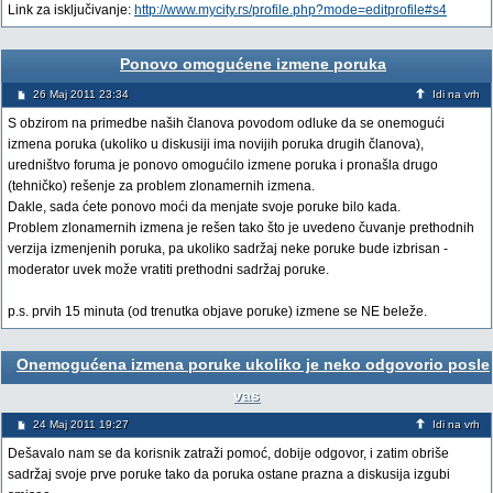
Link za isključivanje:
http://www.mycity.rs/profile.php?mode=editprofile#s4
Ponovo omogućene izmene poruka
26 Maj 2011 23:34
Idi na vrh
S obzirom na primedbe naših članova povodom odluke da se onemogući
izmena poruka (ukoliko u diskusiji ima novijih poruka drugih članova),
uredništvo foruma je ponovo omogućilo izmene poruka i pronašla drugo
(tehničko) rešenje za problem zlonamernih izmena.
Dakle, sada ćete ponovo moći da menjate svoje poruke bilo kada.
Problem zlonamernih izmena je rešen tako što je uvedeno čuvanje prethodnih
verzija izmenjenih poruka, pa ukoliko sadržaj neke poruke bude izbrisan -
moderator uvek može vratiti prethodni sadržaj poruke.
p.s. prvih 15 minuta (od trenutka objave poruke) izmene se NE beleže.
Onemogućena izmena poruke ukoliko je neko odgovorio posle
vas
24 Maj 2011 19:27
Idi na vrh
Dešavalo nam se da korisnik zatraži pomoć, dobije odgovor, i zatim obriše
sadržaj svoje prve poruke tako da poruka ostane prazna a diskusija izgubi