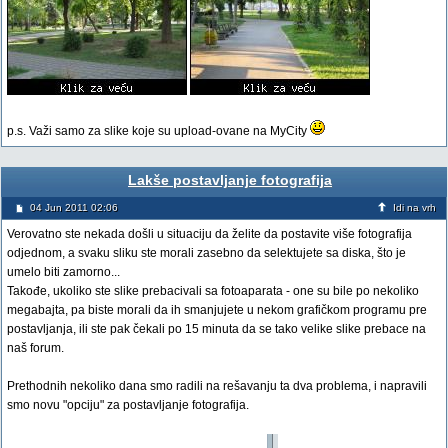
p.s. Važi samo za slike koje su upload-ovane na MyCity
Lakše postavljanje fotografija
04 Jun 2011 02:06
Idi na vrh
Verovatno ste nekada došli u situaciju da želite da postavite više fotografija
odjednom, a svaku sliku ste morali zasebno da selektujete sa diska, što je
umelo biti zamorno...
Takođe, ukoliko ste slike prebacivali sa fotoaparata - one su bile po nekoliko
megabajta, pa biste morali da ih smanjujete u nekom grafičkom programu pre
postavljanja, ili ste pak čekali po 15 minuta da se tako velike slike prebace na
naš forum.
Prethodnih nekoliko dana smo radili na rešavanju ta dva problema, i napravili
smo novu "opciju" za postavljanje fotografija.