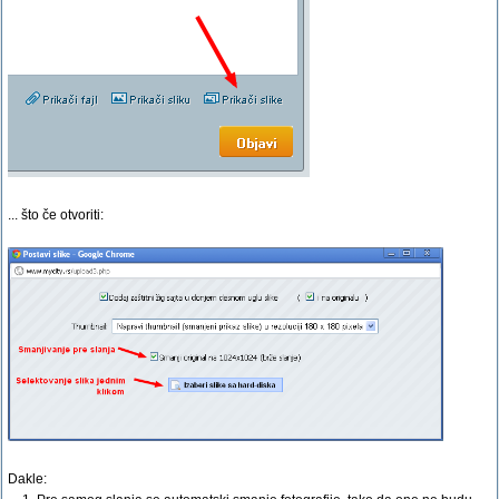
... što če otvoriti:
Dakle: