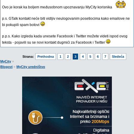
Ovo je korak ka boljem međusobnom upoznavanju MyCity korisnika
p.s. GTalk kontakt neće biti vidljiv neulogovanim posetiocima kako emailove ne
bi pokupili spam botovi
p.p.s. Kako izgleda kada unesete Facebook i Twitter možete videti ispod ovog
teksta - pojavili su se novi kontakt dugmići za Facebook i Twitter
Strana:
Prethodna
1
2
3
4
5
6
7
Sledeća
»
MyCity
»
Blogovi
MyCity uredništvo