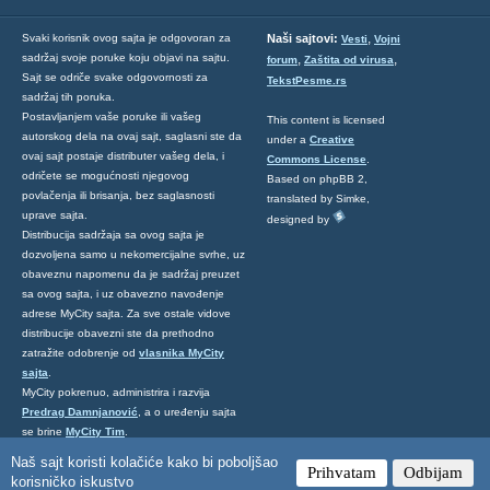
,
Svaki korisnik ovog sajta je odgovoran za
Naši sajtovi:
Vesti
Vojni
sadržaj svoje poruke koju objavi na sajtu.
,
,
forum
Zaštita od virusa
Sajt se odriče svake odgovornosti za
TekstPesme.rs
sadržaj tih poruka.
Postavljanjem vaše poruke ili vašeg
This content is licensed
autorskog dela na ovaj sajt, saglasni ste da
under a
Creative
ovaj sajt postaje distributer vašeg dela, i
Commons License
.
odričete se mogućnosti njegovog
Based on phpBB 2,
povlačenja ili brisanja, bez saglasnosti
translated by Simke,
uprave sajta.
designed by
Distribucija sadržaja sa ovog sajta je
dozvoljena samo u nekomercijalne svrhe, uz
obaveznu napomenu da je sadržaj preuzet
sa ovog sajta, i uz obavezno navođenje
adrese MyCity sajta. Za sve ostale vidove
distribucije obavezni ste da prethodno
zatražite odobrenje od
vlasnika MyCity
sajta
.
MyCity pokrenuo, administrira i razvija
Predrag Damnjanović
, a o uređenju sajta
se brine
MyCity Tim
.
Ukoliko želite da nas kontaktirate kliknite
Naš sajt koristi kolačiće kako bi poboljšao
Prihvatam
Odbijam
ovde
.
korisničko iskustvo