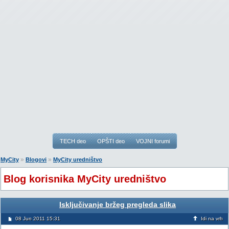
TECH deo
OPŠTI deo
VOJNI forumi
»
»
MyCity
Blogovi
MyCity uredništvo
Blog korisnika MyCity uredništvo
Isključivanje bržeg pregleda slika
08 Jun 2011 15:31
Idi na vrh