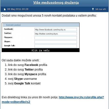
Više međusobnog druženja
06 Maj 2011 00:28
Idi na vrh
Dodali smo mogućnost unosa 5 novih kontakt podataka u vašem profilu:
Od sada dakle možete uneti:
1. link do svog
Facebook
profila
2. link do svog
Twitter
profila
3. link do svog
Myspace
profila
4. svoj
Skype
username
5. svoj
Google Talk
kontakt
Evo direktnog linka za unos tih novih polja:
http://www.mycity.rs/profile.php?
mode=editprofile#s2