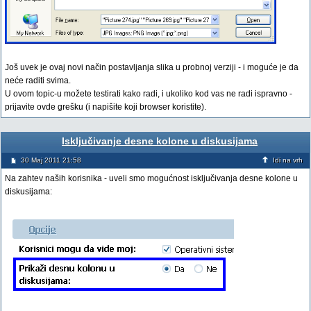
Još uvek je ovaj novi način postavljanja slika u probnoj verziji - i moguće je da
neće raditi svima.
U ovom topic-u možete testirati kako radi, i ukoliko kod vas ne radi ispravno -
prijavite ovde grešku (i napišite koji browser koristite).
Isključivanje desne kolone u diskusijama
30 Maj 2011 21:58
Idi na vrh
Na zahtev naših korisnika - uveli smo mogućnost isključivanja desne kolone u
diskusijama: