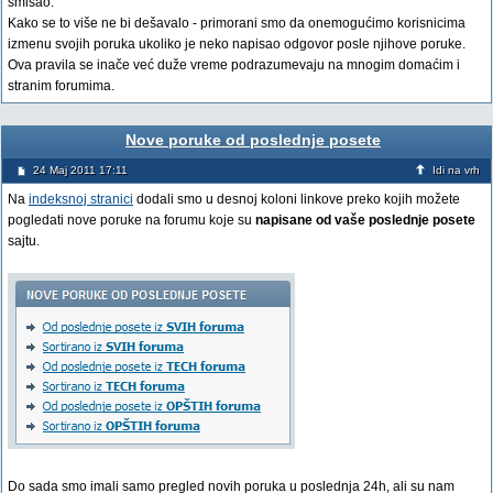
smisao.
Kako se to više ne bi dešavalo - primorani smo da onemogućimo korisnicima
izmenu svojih poruka ukoliko je neko napisao odgovor posle njihove poruke.
Ova pravila se inače već duže vreme podrazumevaju na mnogim domaćim i
stranim forumima.
Nove poruke od poslednje posete
24 Maj 2011 17:11
Idi na vrh
Na
indeksnoj stranici
dodali smo u desnoj koloni linkove preko kojih možete
pogledati nove poruke na forumu koje su
napisane od vaše poslednje posete
sajtu.
Do sada smo imali samo pregled novih poruka u poslednja 24h, ali su nam