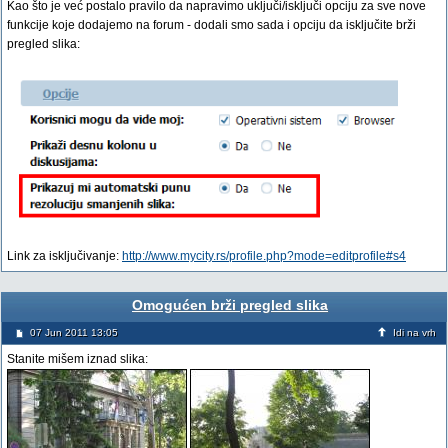
Kao što je već postalo pravilo da napravimo uključi/isključi opciju za sve nove
funkcije koje dodajemo na forum - dodali smo sada i opciju da isključite brži
pregled slika:
Link za isključivanje:
http://www.mycity.rs/profile.php?mode=editprofile#s4
Omogućen brži pregled slika
07 Jun 2011 13:05
Idi na vrh
Stanite mišem iznad slika: