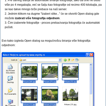
1. Pre samog slanja se automatski smanje fotografije, tako da one ne budu
više po 4 megabajta, već se šalju kao fotografije od recimo 400 kilobajta, pa
se kao takve mnogo brže prebace na naš server.
2. Jednim klikom na dugme "Izaberi slike..." će se otvoriti Open dialog gde
možete
izabrati više fotografija odjednom
.
3. Čim izaberete fotografije - proces prebacivanja fotografija će automatski
početi.
Evo kako izgleda Open dialog sa mogućnošcu biranja više fotografija
odjednom: