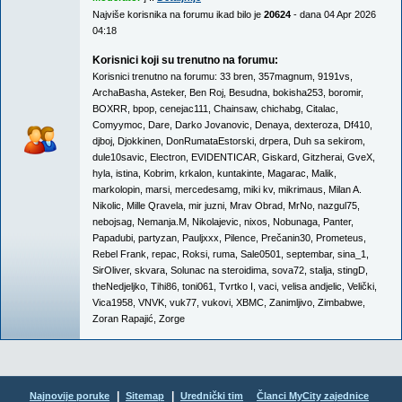
Najviše korisnika na forumu ikad bilo je
20624
- dana 04 Apr 2026
04:18
Korisnici koji su trenutno na forumu:
Korisnici trenutno na forumu:
33 bren
,
357magnum
,
9191vs
,
ArchaBasha
,
Asteker
,
Ben Roj
,
Besudna
,
bokisha253
,
boromir
,
BOXRR
,
bpop
,
cenejac111
,
Chainsaw
,
chichabg
,
Citalac
,
Comyymoc
,
Dare
,
Darko Jovanovic
,
Denaya
,
dexteroza
,
Df410
,
djboj
,
Djokkinen
,
DonRumataEstorski
,
drpera
,
Duh sa sekirom
,
dule10savic
,
Electron
,
EVIDENTICAR
,
Giskard
,
Gitzherai
,
GveX
,
hyla
,
istina
,
Kobrim
,
krkalon
,
kuntakinte
,
Magarac
,
Malik
,
markolopin
,
marsi
,
mercedesamg
,
miki kv
,
mikrimaus
,
Milan A.
Nikolic
,
Mille Qravela
,
mir juzni
,
Mrav Obrad
,
MrNo
,
nazgul75
,
nebojsag
,
Nemanja.M
,
Nikolajevic
,
nixos
,
Nobunaga
,
Panter
,
Papadubi
,
partyzan
,
Pauljxxx
,
Pilence
,
Prečanin30
,
Prometeus
,
Rebel Frank
,
repac
,
Roksi
,
ruma
,
Sale0501
,
septembar
,
sina_1
,
SirOliver
,
skvara
,
Solunac na steroidima
,
sova72
,
stalja
,
stingD
,
theNedjeljko
,
Tihi86
,
toni061
,
Tvrtko I
,
vaci
,
velisa andjelic
,
Velički
,
Vica1958
,
VNVK
,
vuk77
,
vukovi
,
XBMC
,
Zanimljivo
,
Zimbabwe
,
Zoran Rapajić
,
Zorge
|
|
Najnovije poruke
Sitemap
Urednički tim
Članci MyCity zajednice