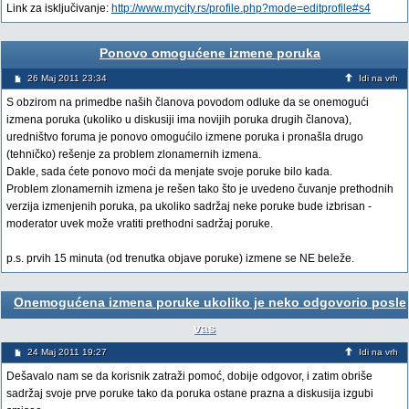
Link za isključivanje:
http://www.mycity.rs/profile.php?mode=editprofile#s4
Ponovo omogućene izmene poruka
26 Maj 2011 23:34
Idi na vrh
S obzirom na primedbe naših članova povodom odluke da se onemogući
izmena poruka (ukoliko u diskusiji ima novijih poruka drugih članova),
uredništvo foruma je ponovo omogućilo izmene poruka i pronašla drugo
(tehničko) rešenje za problem zlonamernih izmena.
Dakle, sada ćete ponovo moći da menjate svoje poruke bilo kada.
Problem zlonamernih izmena je rešen tako što je uvedeno čuvanje prethodnih
verzija izmenjenih poruka, pa ukoliko sadržaj neke poruke bude izbrisan -
moderator uvek može vratiti prethodni sadržaj poruke.
p.s. prvih 15 minuta (od trenutka objave poruke) izmene se NE beleže.
Onemogućena izmena poruke ukoliko je neko odgovorio posle
vas
24 Maj 2011 19:27
Idi na vrh
Dešavalo nam se da korisnik zatraži pomoć, dobije odgovor, i zatim obriše
sadržaj svoje prve poruke tako da poruka ostane prazna a diskusija izgubi