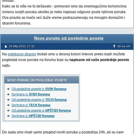
smisao.
Kako se to više ne bi dešavalo - primorani smo da onemogućimo korisnicima
izmenu svojih poruka ukoliko je neko napisao odgovor posle njihove poruke.
Ova pravila se inače već duže vreme podrazumevaju na mnogim domaćim i
stranim forumima.
Nove poruke od poslednje posete
24 Maj 2011 17:11
Idi na vrh
Na
indeksnoj stranici
dodali smo u desnoj koloni linkove preko kojih možete
pogledati nove poruke na forumu koje su
napisane od vaše poslednje posete
sajtu.
Do sada smo imali samo pregled novih poruka u poslednja 24h, ali su nam