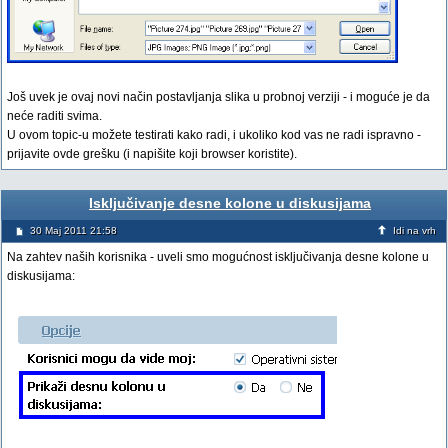
Još uvek je ovaj novi način postavljanja slika u probnoj verziji - i moguće je da
neće raditi svima.
U ovom topic-u možete testirati kako radi, i ukoliko kod vas ne radi ispravno -
prijavite ovde grešku (i napišite koji browser koristite).
Isključivanje desne kolone u diskusijama
30 Maj 2011 21:58
Idi na vrh
Na zahtev naših korisnika - uveli smo mogućnost isključivanja desne kolone u
diskusijama: