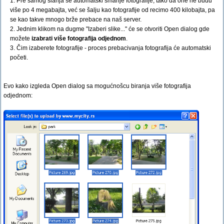
1. Pre samog slanja se automatski smanje fotografije, tako da one ne budu
više po 4 megabajta, već se šalju kao fotografije od recimo 400 kilobajta, pa
se kao takve mnogo brže prebace na naš server.
2. Jednim klikom na dugme "Izaberi slike..." će se otvoriti Open dialog gde
možete
izabrati više fotografija odjednom
.
3. Čim izaberete fotografije - proces prebacivanja fotografija će automatski
početi.
Evo kako izgleda Open dialog sa mogućnošcu biranja više fotografija
odjednom: