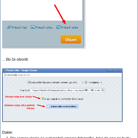
... što če otvoriti:
Dakle: