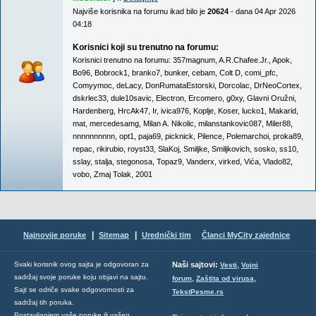
Najviše korisnika na forumu ikad bilo je
20624
- dana 04 Apr 2026
04:18
Korisnici koji su trenutno na forumu:
Korisnici trenutno na forumu:
357magnum
,
A.R.Chafee.Jr.
,
Apok
,
Bo96
,
Bobrock1
,
branko7
,
bunker
,
cebam
,
Colt D
,
comi_pfc
,
Comyymoc
,
deLacy
,
DonRumataEstorski
,
Dorcolac
,
DrNeoCortex
,
dskrlec33
,
dule10savic
,
Electron
,
Ercomero
,
g0xy
,
Glavni Oružni
,
Hardenberg
,
HrcAk47
,
Ir
,
ivica976
,
Koplje
,
Koser
,
lucko1
,
Makarid
,
mat
,
mercedesamg
,
Milan A. Nikolic
,
milanstankovic087
,
Miler88
,
nnnnnnnnnn
,
opt1
,
paja69
,
picknick
,
Pilence
,
Polemarchoi
,
proka89
,
repac
,
rikirubio
,
royst33
,
SlaKoj
,
Smiljke
,
Smiljkovich
,
sosko
,
ss10
,
sslay
,
stalja
,
stegonosa
,
Topaz9
,
Vanderx
,
virked
,
Vića
,
Vlado82
,
vobo
,
Zmaj Tolak
,
2001
|
|
Najnovije poruke
Sitemap
Urednički tim
Članci MyCity zajednice
,
Svaki korisnik ovog sajta je odgovoran za
Naši sajtovi:
Vesti
Vojni
sadržaj svoje poruke koju objavi na sajtu.
,
,
forum
Zaštita od virusa
Sajt se odriče svake odgovornosti za
TekstPesme.rs
sadržaj tih poruka.
Postavljanjem vaše poruke ili vašeg