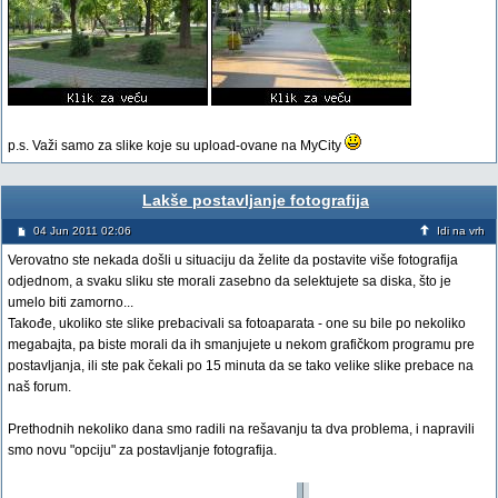
p.s. Važi samo za slike koje su upload-ovane na MyCity
Lakše postavljanje fotografija
04 Jun 2011 02:06
Idi na vrh
Verovatno ste nekada došli u situaciju da želite da postavite više fotografija
odjednom, a svaku sliku ste morali zasebno da selektujete sa diska, što je
umelo biti zamorno...
Takođe, ukoliko ste slike prebacivali sa fotoaparata - one su bile po nekoliko
megabajta, pa biste morali da ih smanjujete u nekom grafičkom programu pre
postavljanja, ili ste pak čekali po 15 minuta da se tako velike slike prebace na
naš forum.
Prethodnih nekoliko dana smo radili na rešavanju ta dva problema, i napravili
smo novu "opciju" za postavljanje fotografija.