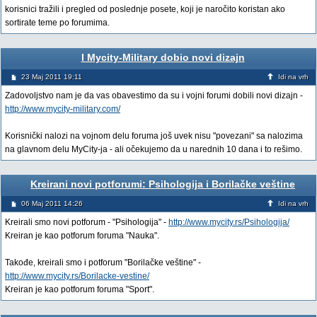
korisnici tražili i pregled od poslednje posete, koji je naročito koristan ako
sortirate teme po forumima.
I Mycity-Military dobio novi dizajn
23 Maj 2011 19:11
Idi na vrh
Zadovoljstvo nam je da vas obavestimo da su i vojni forumi dobili novi dizajn -
http://www.mycity-military.com/
Korisnički nalozi na vojnom delu foruma još uvek nisu "povezani" sa nalozima
na glavnom delu MyCity-ja - ali očekujemo da u narednih 10 dana i to rešimo.
Kreirani novi potforumi: Psihologija i Borilačke veštine
06 Maj 2011 14:26
Idi na vrh
Kreirali smo novi potforum - "Psihologija" -
http://www.mycity.rs/Psihologija/
Kreiran je kao potforum foruma "Nauka".
Takođe, kreirali smo i potforum "Borilačke veštine" -
http://www.mycity.rs/Borilacke-vestine/
Kreiran je kao potforum foruma "Sport".