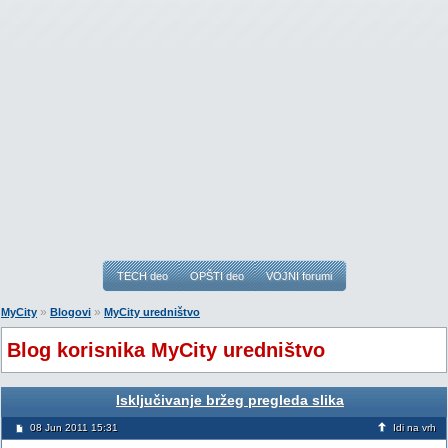
TECH deo
OPŠTI deo
VOJNI forumi
»
»
MyCity
Blogovi
MyCity uredništvo
Blog korisnika MyCity uredništvo
Isključivanje bržeg pregleda slika
08 Jun 2011 15:31
Idi na vrh