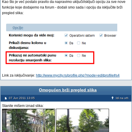
Kao što je već postalo pravilo da napravimo uključi/isključi opciju za sve nove
funkcije koje dodajemo na forum - dodali smo sada i opciju da isključite brži
pregled slika:
Link za isključivanje:
http://www.mycity.rs/profile.php?mode=editprofile#s4
Omogućen brži pregled slika
07 Jun 2011 13:05
Idi na vrh
Stanite mišem iznad slika: