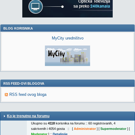
BLOG KORISNIKA
MyCity uredništvo
RSS FEED-OVI BLOGOVA
RSS feed ovog bloga
Ko je trenutno na forumu
Ukupno su
4118
korisnika na forumu :: 60 registrovanih, 4
sakrivenih i 4054 gosta :: [
Administrator
] [
Supermoderator
] [
Moderator
] ::
Detaljnije