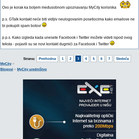
Ovo je korak ka boljem međusobnom upoznavanju MyCity korisnika
p.s. GTalk kontakt neće biti vidljiv neulogovanim posetiocima kako emailove ne
bi pokupili spam botovi
p.p.s. Kako izgleda kada unesete Facebook i Twitter možete videti ispod ovog
teksta - pojavili su se novi kontakt dugmići za Facebook i Twitter
Strana:
Prethodna
1
2
3
4
5
6
7
Sledeća
»
MyCity
»
Blogovi
MyCity uredništvo