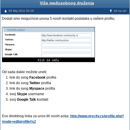
Više međusobnog druženja
06 Maj 2011 00:28
Idi na vrh
Dodali smo mogućnost unosa 5 novih kontakt podataka u vašem profilu:
Od sada dakle možete uneti:
1. link do svog
Facebook
profila
2. link do svog
Twitter
profila
3. link do svog
Myspace
profila
4. svoj
Skype
username
5. svoj
Google Talk
kontakt
Evo direktnog linka za unos tih novih polja:
http://www.mycity.rs/profile.php?
mode=editprofile#s2