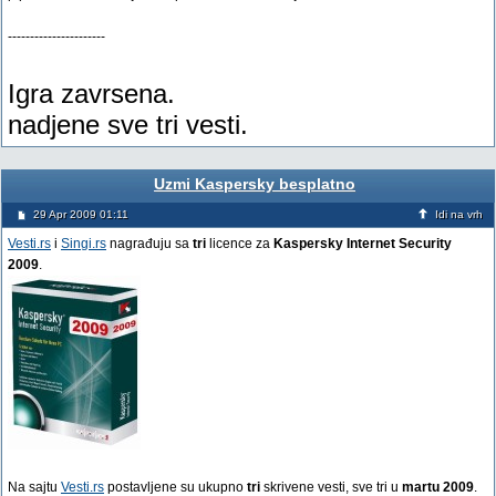
----------------------
Igra zavrsena.
nadjene sve tri vesti.
Uzmi Kaspersky besplatno
29 Apr 2009 01:11
Idi na vrh
Vesti.rs
i
Singi.rs
nagrađuju sa
tri
licence za
Kaspersky Internet Security
2009
.
Na sajtu
Vesti.rs
postavljene su ukupno
tri
skrivene vesti, sve tri u
martu 2009
.