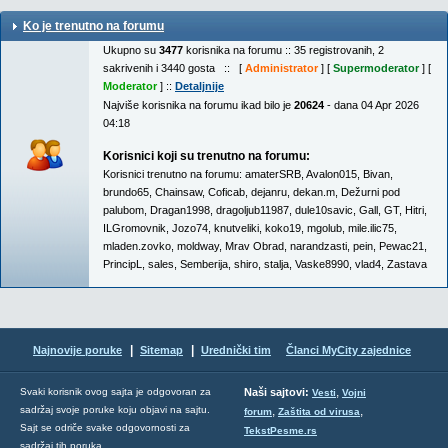
Ko je trenutno na forumu
Ukupno su
3477
korisnika na forumu :: 35 registrovanih, 2
sakrivenih i 3440 gosta :: [
Administrator
] [
Supermoderator
] [
Moderator
] ::
Detaljnije
Najviše korisnika na forumu ikad bilo je
20624
- dana 04 Apr 2026
04:18
Korisnici koji su trenutno na forumu:
Korisnici trenutno na forumu:
amaterSRB
,
Avalon015
,
Bivan
,
brundo65
,
Chainsaw
,
Coficab
,
dejanru
,
dekan.m
,
Dežurni pod
palubom
,
Dragan1998
,
dragoljub11987
,
dule10savic
,
Gall
,
GT
,
Hitri
,
ILGromovnik
,
Jozo74
,
knutveliki
,
koko19
,
mgolub
,
mile.ilic75
,
mladen.zovko
,
moldway
,
Mrav Obrad
,
narandzasti
,
pein
,
Pewac21
,
PrincipL
,
sales
,
Semberija
,
shiro
,
stalja
,
Vaske8990
,
vlad4
,
Zastava
|
|
Najnovije poruke
Sitemap
Urednički tim
Članci MyCity zajednice
,
Svaki korisnik ovog sajta je odgovoran za
Naši sajtovi:
Vesti
Vojni
sadržaj svoje poruke koju objavi na sajtu.
,
,
forum
Zaštita od virusa
Sajt se odriče svake odgovornosti za
TekstPesme.rs
sadržaj tih poruka.