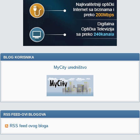
BLOG KORISNIKA
MyCity uredništvo
RSS FEED-OVI BLOGOVA
RSS feed ovog bloga