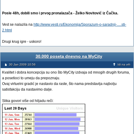
Posle 48h, dobili smo i prvog pronalazača - Želko Novitović iz Čačka.
Vest se nalazila na
http://www.vesti.rs/Ekonomija/Sporazum-o-saradnji-.....sti-
2.html
Drugi krug igre - uskoro!
30.000 poseta dnevno na MyCity
30 Jan 2009 10:56
Idi na vrh
Kvalitet i dobra koncepcija su ono što MyCity izdvaja od mnogih drugih foruma,
a posetioci to umeju da prepoznaju.
Ovaj virtuelni gradić je nastavio da raste, što nama predstavlja najbolju
satisfakciju da nastavimo dalje.
Slika govori više od hiljadu reči: