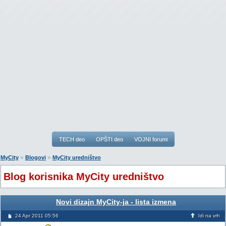
TECH deo
OPŠTI deo
VOJNI forumi
»
»
MyCity
Blogovi
MyCity uredništvo
Blog korisnika MyCity uredništvo
Novi dizajn MyCity-ja - lista izmena
24 Apr 2011 05:56
Idi na vrh