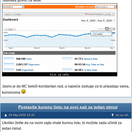
Statistika govori za sebe:
Jasno je da MC beleži konstantan rast, a najveće zasluge za to pripadaju vama,
korisnicima
Postavite kursnu listu na svoj sajt za jedan minut
09 Maj 2009 19:35
Idi na vrh
Ukoliko želite da na svom sajtu imate kursnu listu, to možete sada učiniti za
jedan minut.