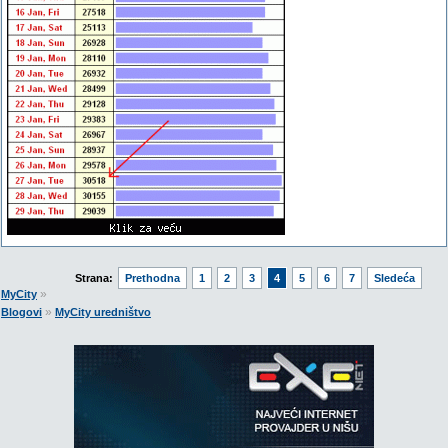
Strana:
Prethodna
1
2
3
4
5
6
7
Sledeća
»
MyCity
»
Blogovi
MyCity uredništvo