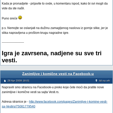
Kada je pronadjete - prijavite to ovde, u komentaru ispod, kako bi svi mogli da
vide da ste našli.
Puno sreće
p.s. Nemojte se oslanjati na dužinu zamagljenog naslova iz gornje slike, jer je
slika napravljena u prošlom krugu nagradne igre.
----------------------
Igra je zavrsena, nadjene su sve tri
vesti.
Zanimljive i komične vesti na Facebook-u
28 Apr 2009 18:01
Idi na vrh
Napravili smo stranicu na Facebook-u preko koje ćete moći da pratite nove
zanimljive i komične vesti sa sajta Vesti.rs.
Adresa stranice je -
http://www.facebook.com/pages/Zanimljve-i-komine-vesti-
sa-Vestirs/75081779540