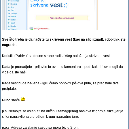
Sve što treba je da nađete tu skrivenu vest (kao na slici iznad), i dobitnik ste
nagrade.
Koristite "Arhivu" sa desne strane radi lakšeg nalaženja skrivene vesti.
Kada je pronadjete - prijavite to ovde, u komentaru ispod, kako bi svi mogli da
vide da ste našli.
Kada vest bude nađena - igru ćemo ponoviti još dva puta, za preostale dve
pretplate.
Puno sreće
p.s. Nemojte se oslanjati na dužinu zamagljenog naslova iz gornje slike, jer je
slika napravljena u prošlom krugu nagradne igre.
p.p.s. Adresa za slanje časopisa mora biti u Srbiji.