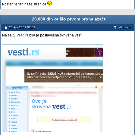
Postanite fan naše stranice
20.000 din otišlo prvom pronalazaču
26 Apr 2009 02:09
Idi na vrh
Na sajtu
Vesti.rs
bila je postavljena skrivena vest.