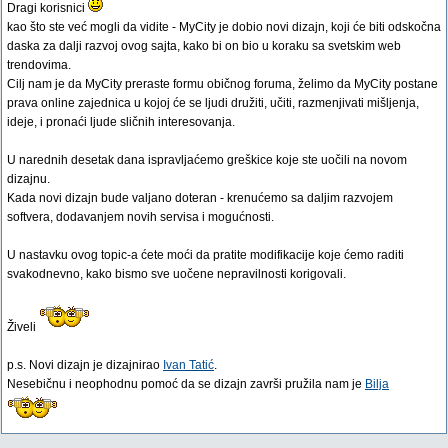
Dragi korisnici
kao što ste već mogli da vidite - MyCity je dobio novi dizajn, koji će biti odskočna
daska za dalji razvoj ovog sajta, kako bi on bio u koraku sa svetskim web
trendovima.
Cilj nam je da MyCity preraste formu običnog foruma, želimo da MyCity postane
prava online zajednica u kojoj će se ljudi družiti, učiti, razmenjivati mišljenja,
ideje, i pronaći ljude sličnih interesovanja.
U narednih desetak dana ispravljaćemo greškice koje ste uočili na novom
dizajnu.
Kada novi dizajn bude valjano doteran - krenućemo sa daljim razvojem
softvera, dodavanjem novih servisa i mogućnosti.
U nastavku ovog topic-a ćete moći da pratite modifikacije koje ćemo raditi
svakodnevno, kako bismo sve uočene nepravilnosti korigovali.
Živeli
p.s. Novi dizajn je dizajnirao
Ivan Tatić
.
Nesebičnu i neophodnu pomoć da se dizajn završi pružila nam je
Bilja