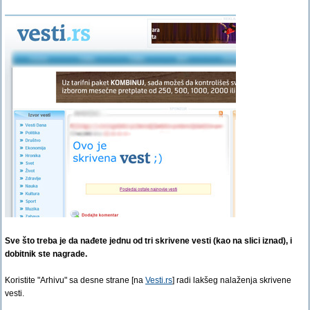
Sve što treba je da nađete jednu od tri skrivene vesti (kao na slici iznad), i
dobitnik ste nagrade.
Koristite "Arhivu" sa desne strane [na
Vesti.rs
] radi lakšeg nalaženja skrivene
vesti.