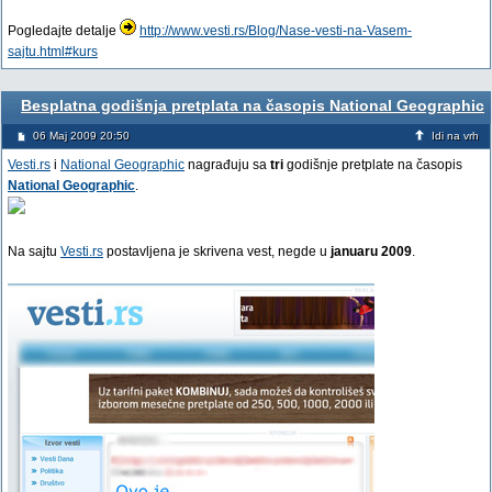
Pogledajte detalje
http://www.vesti.rs/Blog/Nase-vesti-na-Vasem-
sajtu.html#kurs
Besplatna godišnja pretplata na časopis National Geographic
06 Maj 2009 20:50
Idi na vrh
Vesti.rs
i
National Geographic
nagrađuju sa
tri
godišnje pretplate na časopis
National Geographic
.
Na sajtu
Vesti.rs
postavljena je skrivena vest, negde u
januaru 2009
.