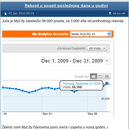
Rekord u poseti poslednjeg dana u godini
02 Jan 2010 00:29
Idi na vrh
Juče je MyCity zabeležio 38.000 poseta, za 3.000 više od prethodnog rekorda.
Želimo svim MyCity članovima puno sreće i uspeha u novoj godini, i