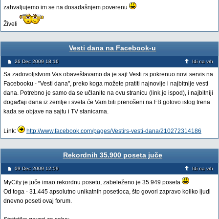
zahvaljujemo im se na dosadašnjem poverenu
Živeli
Vesti dana na Facebook-u
26 Dec 2009 18:16
Idi na vrh
Sa zadovoljstvom Vas obaveštavamo da je sajt Vesti.rs pokrenuo novi servis na
Facebooku - "Vesti dana", preko koga možete pratiti najnovije i najbitnije vesti
dana. Potrebno je samo da se učlanite na ovu stranicu (link je ispod), i najbitniji
događaji dana iz zemlje i sveta će Vam biti prenošeni na FB gotovo istog trena
kada se objave na sajtu i TV stanicama.
Link:
http://www.facebook.com/pages/Vestirs-vesti-dana/210272314186
Rekordnih 35.900 poseta juče
09 Dec 2009 12:59
Idi na vrh
MyCity je juče imao rekordnu posetu, zabeleženo je 35.949 poseta
Od toga - 31.445 apsolutno unikatnih posetioca, što govori zapravo koliko ljudi
dnevno poseti ovaj forum.