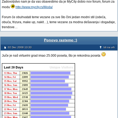
Zadovoljstvo nam je da vas obavestimo da je MyCity dobio nov forum, forum za
modu
http://www.mycity.rs/Moda/
Forum će obuhvatati teme vezane za sve što čini jedan modni stil (odeća,
obuća, frizura, make up, nakit…), teme vezane za modna dešavanja i događaje,
trendove…
Ponovo rastemo :)
02 Dec 2008 13:33
Idi na vrh
Juče je naš virtuelni grad imao 25.000 poseta, što je rekordna poseta