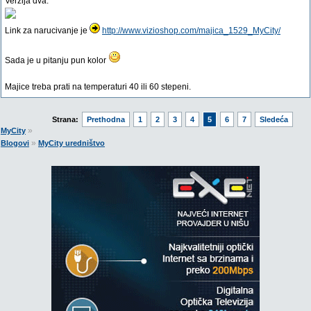
Verzija dva:
Link za narucivanje je
http://www.vizioshop.com/majica_1529_MyCity/
Sada je u pitanju pun kolor
Majice treba prati na temperaturi 40 ili 60 stepeni.
Strana:
Prethodna
1
2
3
4
5
6
7
Sledeća
»
MyCity
»
Blogovi
MyCity uredništvo