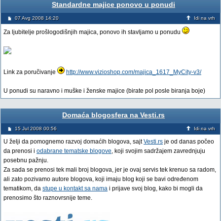
Standardne majice ponovo u ponudi
07 Avg 2008 14:20
Idi na vrh
Za ljubitelje prošlogodišnjih majica, ponovo ih stavljamo u ponudu
Link za poručivanje
http://www.vizioshop.com/majica_1617_MyCity-v3/
U ponudi su naravno i muške i ženske majice (birate pol posle biranja boje)
Domaća blogosfera na Vesti.rs
15 Jul 2008 00:56
Idi na vrh
U želji da pomognemo razvoj domaćih blogova, sajt
Vesti.rs
je od danas počeo
da prenosi i
odabrane tematske blogove
, koji svojim sadržajem zavrednjuju
posebnu pažnju.
Za sada se prenosi tek mali broj blogova, jer je ovaj servis tek krenuo sa radom,
ali zato pozivamo autore blogova, koji imaju blog koji se bavi određenom
tematikom, da
stupe u kontakt sa nama
i prijave svoj blog, kako bi mogli da
prenosimo što raznovrsnije teme.