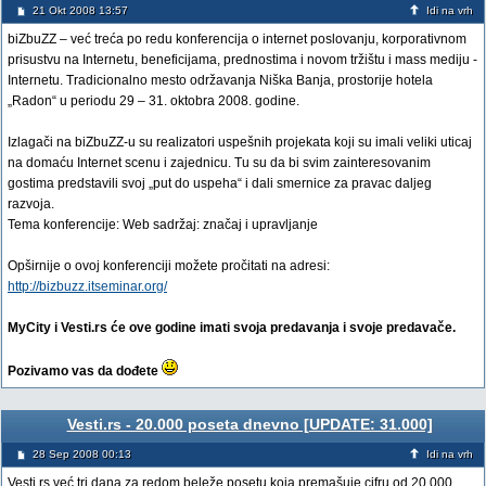
21 Okt 2008 13:57
Idi na vrh
biZbuZZ – već treća po redu konferencija o internet poslovanju, korporativnom
prisustvu na Internetu, beneficijama, prednostima i novom tržištu i mass mediju -
Internetu. Tradicionalno mesto održavanja Niška Banja, prostorije hotela
„Radon“ u periodu 29 – 31. oktobra 2008. godine.
Izlagači na biZbuZZ-u su realizatori uspešnih projekata koji su imali veliki uticaj
na domaću Internet scenu i zajednicu. Tu su da bi svim zainteresovanim
gostima predstavili svoj „put do uspeha“ i dali smernice za pravac daljeg
razvoja.
Tema konferencije: Web sadržaj: značaj i upravljanje
Opširnije o ovoj konferenciji možete pročitati na adresi:
http://bizbuzz.itseminar.org/
MyCity i Vesti.rs će ove godine imati svoja predavanja i svoje predavače.
Pozivamo vas da dođete
Vesti.rs - 20.000 poseta dnevno [UPDATE: 31.000]
28 Sep 2008 00:13
Idi na vrh
Vesti.rs već tri dana za redom beleže posetu koja premašuje cifru od 20.000