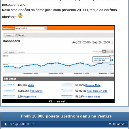
poseta dnevno.
Kako smo obećali da ćemo javiti kada pređemo 20.000, red je da održimo
obećanje
Prvih 10.000 poseta u jednom danu na Vesti.rs
26 Avg 2008 11:27
Idi na vrh