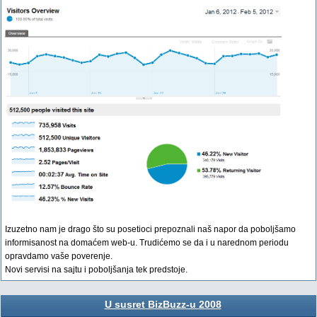
Izuzetno nam je drago što su posetioci prepoznali naš napor da poboljšamo
informisanost na domaćem web-u. Trudićemo se da i u narednom periodu
opravdamo vaše poverenje.
Novi servisi na sajtu i poboljšanja tek predstoje.
U susret BizBuzz-u 2008