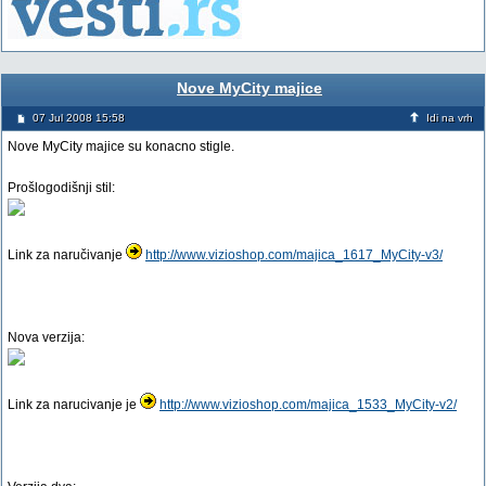
Nove MyCity majice
07 Jul 2008 15:58
Idi na vrh
Nove MyCity majice su konacno stigle.
Prošlogodišnji stil:
Link za naručivanje
http://www.vizioshop.com/majica_1617_MyCity-v3/
Nova verzija:
Link za narucivanje je
http://www.vizioshop.com/majica_1533_MyCity-v2/