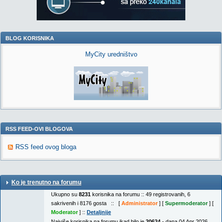
BLOG KORISNIKA
MyCity uredništvo
RSS FEED-OVI BLOGOVA
RSS feed ovog bloga
Ko je trenutno na forumu
Ukupno su
8231
korisnika na forumu :: 49 registrovanih, 6
sakrivenih i 8176 gosta :: [
Administrator
] [
Supermoderator
] [
Moderator
] ::
Detaljnije
Najviše korisnika na forumu ikad bilo je
20624
- dana 04 Apr 2026