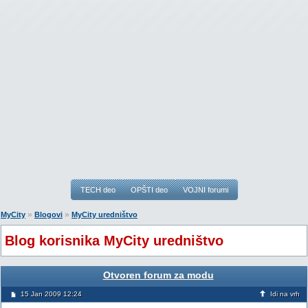
TECH deo
OPŠTI deo
VOJNI forumi
»
»
MyCity
Blogovi
MyCity uredništvo
Blog korisnika MyCity uredništvo
Otvoren forum za modu
15 Jan 2009 12:24
Idi na vrh