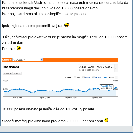
Kada smo pokretali Vesti.rs maja meseca, naša optimistična procena je bila da
bi septembra mogli doći do nivoa od 10.000 poseta dnevno.
Iskreno, i sami smo bili malo skeptični oko te procene.
Ipak, izgleda da smo potcenili svoj rad
Juče, naš mladi projekat "Vesti.rs" je premašio magičnu cifru od 10.000 poseta
za jedan dan.
Pre roka
10.000 poseta dnevno je inače više od 1/2 MyCity posete.
Sledeći izveštaj pravimo kada pređemo 20.000 u jednom danu