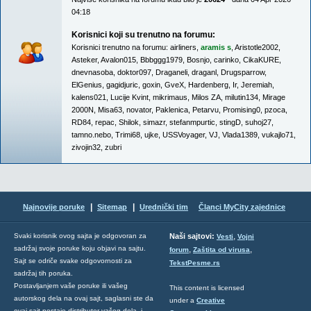
04:18
Korisnici koji su trenutno na forumu:
Korisnici trenutno na forumu:
airliners
,
aramis s
,
Aristotle2002
,
Asteker
,
Avalon015
,
Bbbggg1979
,
Bosnjo
,
carinko
,
CikaKURE
,
dnevnasoba
,
doktor097
,
Draganeli
,
draganl
,
Drugsparrow
,
ElGenius
,
gagidjuric
,
goxin
,
GveX
,
Hardenberg
,
Ir
,
Jeremiah
,
kalens021
,
Lucije Kvint
,
mikrimaus
,
Milos ZA
,
milutin134
,
Mirage
2000N
,
Misa63
,
novator
,
Paklenica
,
Petarvu
,
Promising0
,
pzoca
,
RD84
,
repac
,
Shilok
,
simazr
,
stefanmpurtic
,
stingD
,
suhoj27
,
tamno.nebo
,
Trimi68
,
ujke
,
USSVoyager
,
VJ
,
Vlada1389
,
vukajlo71
,
zivojin32
,
zubri
|
|
Najnovije poruke
Sitemap
Urednički tim
Članci MyCity zajednice
,
Svaki korisnik ovog sajta je odgovoran za
Naši sajtovi:
Vesti
Vojni
sadržaj svoje poruke koju objavi na sajtu.
,
,
forum
Zaštita od virusa
Sajt se odriče svake odgovornosti za
TekstPesme.rs
sadržaj tih poruka.
Postavljanjem vaše poruke ili vašeg
This content is licensed
autorskog dela na ovaj sajt, saglasni ste da
under a
Creative
ovaj sajt postaje distributer vašeg dela, i