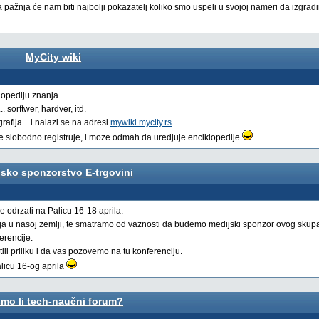
aša pažnja će nam biti najbolji pokazatelj koliko smo uspeli u svojoj nameri da izgrad
MyCity wiki
lopediju znanja.
. sorftwer, hardver, itd.
rafija... i nalazi se na adresi
mywiki.mycity.rs
.
se slobodno registruje, i moze odmah da uredjuje enciklopedije
sko sponzorstvo E-trgovini
e odrzati na Palicu 16-18 aprila.
nja u nasoj zemlji, te smatramo od vaznosti da budemo medijski sponzor ovog skup
erencije.
ili priliku i da vas pozovemo na tu konferenciju.
alicu 16-og aprila
mo li tech-naučni forum?