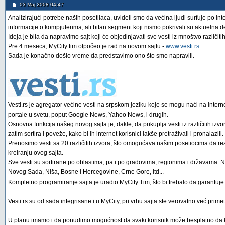
03 Maj 2008 04:47
Analizirajući potrebe naših posetilaca, uvideli smo da većina ljudi surfuje po i
informacije o kompjuterima, ali bitan segment koji nismo pokrivali su aktuelna d
Ideja je bila da napravimo sajt koji će objedinjavati sve vesti iz mnoštvo različitih
Pre 4 meseca, MyCity tim otpočeo je rad na novom sajtu -
www.vesti.rs
Sada je konačno došlo vreme da predstavimo ono što smo napravili.
Vesti.rs je agregator većine vesti na srpskom jeziku koje se mogu naći na inte
portale u svetu, poput Google News, Yahoo News, i drugih.
Osnovna funkcija našeg novog sajta je, dakle, da prikuplja vesti iz različitih iz
zatim sortira i poveže, kako bi ih internet korisnici lakše pretraživali i pronalazili.
Prenosimo vesti sa 20 različitih izvora, što omogućava našim posetiocima da re
kreiranju ovog sajta.
Sve vesti su sortirane po oblastima, pa i po gradovima, regionima i državama. Nać
Novog Sada, Niša, Bosne i Hercegovine, Crne Gore, itd...
Kompletno programiranje sajta je uradio MyCity Tim, što bi trebalo da garantuje o
Vesti.rs su od sada integrisane i u MyCity, pri vrhu sajta ste verovatno već primet
U planu imamo i da ponudimo mogućnost da svaki korisnik može besplatno da krei