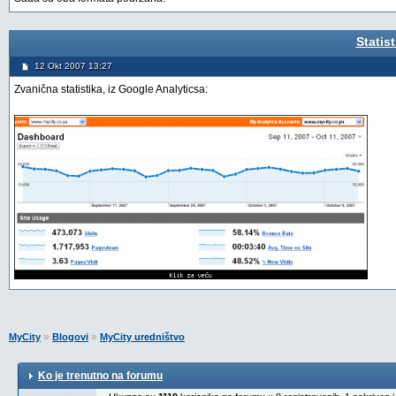
Statis
12 Okt 2007 13:27
Zvanična statistika, iz Google Analyticsa:
»
»
MyCity
Blogovi
MyCity uredništvo
Ko je trenutno na forumu