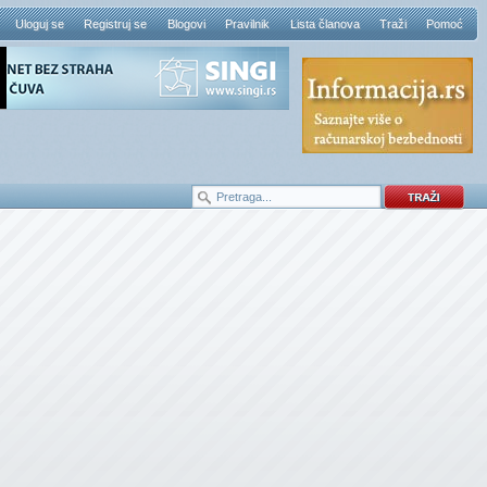
Uloguj se
Registruj se
Blogovi
Pravilnik
Lista članova
Traži
Pomoć