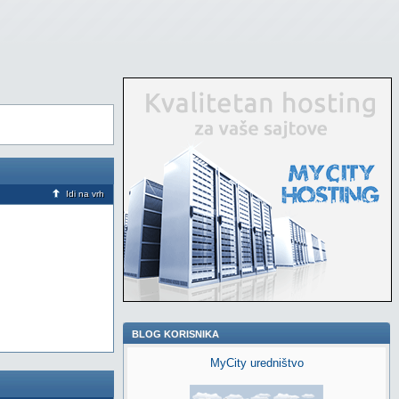
Idi na vrh
BLOG KORISNIKA
MyCity uredništvo