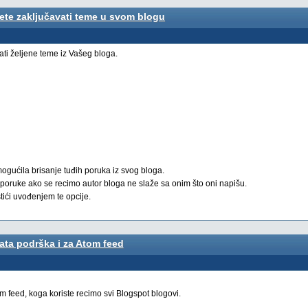
te zaključavati teme u svom blogu
ti željene teme iz Vašeg bloga.
gućila brisanje tuđih poruka iz svog bloga.
u poruke ako se recimo autor bloga ne slaže sa onim što oni napišu.
tići uvođenjem te opcije.
ta podrška i za Atom feed
m feed, koga koriste recimo svi Blogspot blogovi.