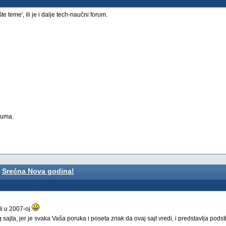
 teme', ili je i dalje tech-naučni forum.
ruma.
Srećna Nova godina!
li u 2007-oj
ajta, jer je svaka Vaša poruka i poseta znak da ovaj sajt vredi, i predstavlja pods