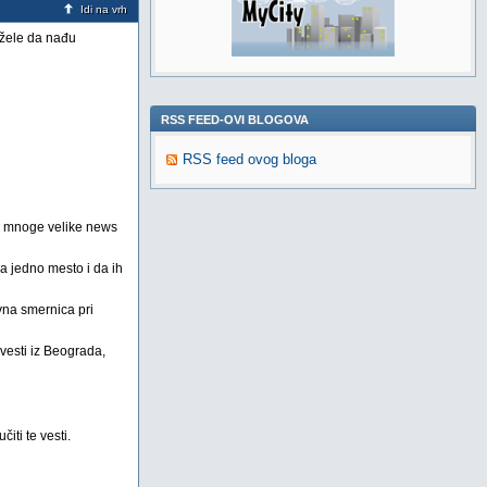
Idi na vrh
i žele da nađu
RSS FEED-OVI BLOGOVA
RSS feed ovog bloga
na mnoge velike news
na jedno mesto i da ih
vna smernica pri
 vesti iz Beograda,
iti te vesti.