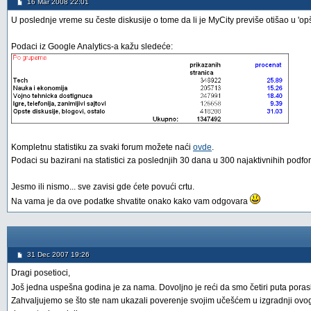
16 Mar 2008 22:01
U poslednje vreme su česte diskusije o tome da li je MyCity previše otišao u 'opšte
Podaci iz Google Analytics-a kažu sledeće:
Kompletnu statistiku za svaki forum možete naći
ovde
.
Podaci su bazirani na statistici za poslednjih 30 dana u 300 najaktivnihih podfo
Jesmo ili nismo... sve zavisi gde ćete povući crtu.
Na vama je da ove podatke shvatite onako kako vam odgovara
31 Dec 2007 19:26
Dragi posetioci,
Još jedna uspešna godina je za nama. Dovoljno je reći da smo četiri puta poras
Zahvaljujemo se što ste nam ukazali poverenje svojim učešćem u izgradnji ovog s