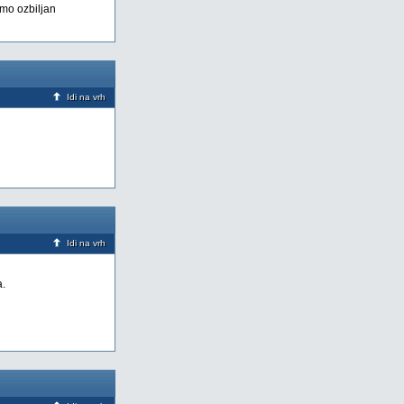
imo ozbiljan
Idi na vrh
Idi na vrh
a.