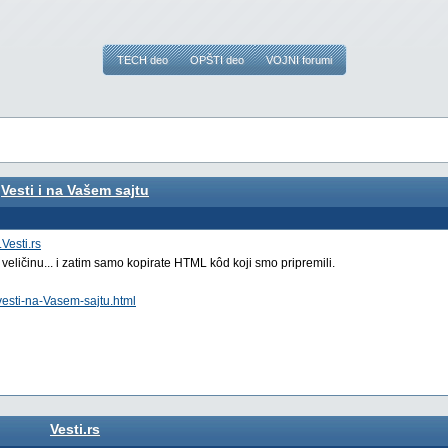
TECH deo
OPŠTI deo
VOJNI forumi
Vesti i na Vašem sajtu
Vesti.rs
 veličinu... i zatim samo kopirate HTML kôd koji smo pripremili.
vesti-na-Vasem-sajtu.html
Vesti.rs