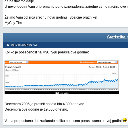
da nastavimo dalje.
U novoj godini Vam pripremamo puno iznenađenja, zajedno ćemo načiniti ovo m
Želimo Vam od srca srećnu novu godinu i Bozićne praznike!
MyCity Tim
Statistika
06 Dec 2007 01:02
Koliko je posećenost na MyCity-ju porasla ove godine:
Decembra 2006 je prosek poseta bio 4.300 dnevno.
Decembra ove godine je 19.500 dnevno.
Vama prepustamo da izračunate koliko puta smo porasli samo u ovoj godini