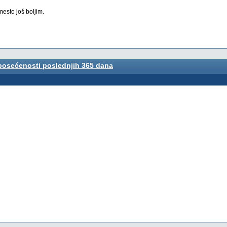
esto još boljim.
 posećenosti poslednjih 365 dana