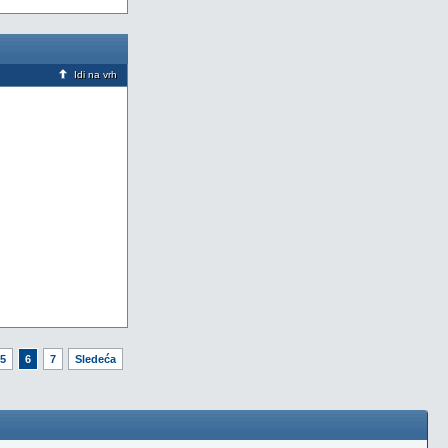
Idi na vrh
5
6
7
Sledeća