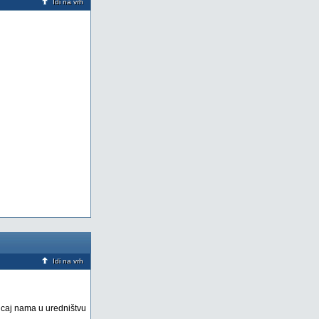
Idi na vrh
Idi na vrh
ticaj nama u uredništvu