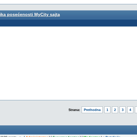
tika posećenosti MyCity sajta
Strana:
Prethodna
1
2
3
4