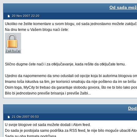
Od sada može
20 Nov 2007 22:20
Ukoliko ne želite komentare u svom blogu, od sada jednostavno možete zaključa
Na dnu teme u Vašem blogu naći ćete:
Slično dugme ćete naći i za otključavanje, kada rešite da otključate temu.
Ujedno da napomenemo da smo odustali od opcije koja bi autorima blogova omo
Imamo loša iskustva sa tim, jer korisnici smatraju da nije pošteno da im se briš
Osim toga, MyCity bi trebao da garantuje slobodu govora, što ne bi bilo lako pos
Bilo bi jednostavno previše brisanja i previše žalbi...
Doda
21 Okt 2007 00:53
U svoje blogove od sada možete dodati i Atom feed.
Do sada je postojala samo podrška za RSS feed, te nije bilo moguće ubaciti Ato
Sada su oba formata podržana.