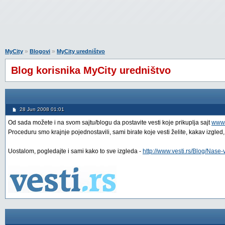
»
»
MyCity
Blogovi
MyCity uredništvo
Blog korisnika MyCity uredništvo
28 Jun 2008 01:01
Od sada možete i na svom sajtu/blogu da postavite vesti koje prikuplja sajt
www.
Proceduru smo krajnje pojednostavili, sami birate koje vesti želite, kakav izgled,
Uostalom, pogledajte i sami kako to sve izgleda -
http://www.vesti.rs/Blog/Nase-