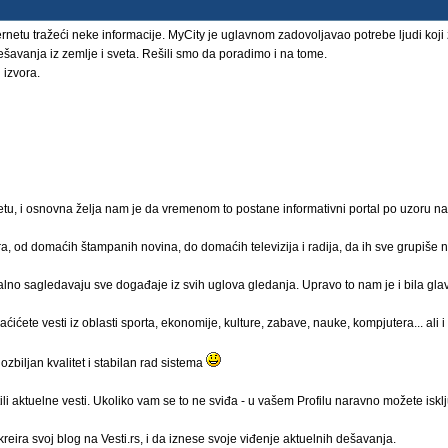
nternetu tražeći neke informacije. MyCity je uglavnom zadovoljavao potrebe ljudi koj
ešavanja iz zemlje i sveta. Rešili smo da poradimo i na tome.
 izvora.
rnetu, i osnovna želja nam je da vremenom to postane informativni portal po uzoru 
vora, od domaćih štampanih novina, do domaćih televizija i radija, da ih sve grupiše 
alno sagledavaju sve događaje iz svih uglova gledanja. Upravo to nam je i bila gla
ićete vesti iz oblasti sporta, ekonomije, kulture, zabave, nauke, kompjutera... ali i
zbiljan kvalitet i stabilan rad sistema
ili aktuelne vesti. Ukoliko vam se to ne sviđa - u vašem Profilu naravno možete isključ
ra svoj blog na Vesti.rs, i da iznese svoje viđenje aktuelnih dešavanja.