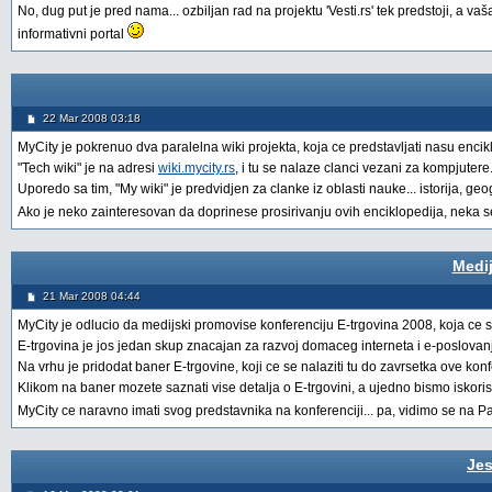
No, dug put je pred nama... ozbiljan rad na projektu 'Vesti.rs' tek predstoji, a v
informativni portal
22 Mar 2008 03:18
MyCity je pokrenuo dva paralelna wiki projekta, koja ce predstavljati nasu encik
"Tech wiki" je na adresi
wiki.mycity.rs
, i tu se nalaze clanci vezani za kompjutere..
Uporedo sa tim, "My wiki" je predvidjen za clanke iz oblasti nauke... istorija, geog
Ako je neko zainteresovan da doprinese prosirivanju ovih enciklopedija, neka 
Medij
21 Mar 2008 04:44
MyCity je odlucio da medijski promovise konferenciju E-trgovina 2008, koja ce s
E-trgovina je jos jedan skup znacajan za razvoj domaceg interneta i e-poslova
Na vrhu je pridodat baner E-trgovine, koji ce se nalaziti tu do zavrsetka ove konf
Klikom na baner mozete saznati vise detalja o E-trgovini, a ujedno bismo iskorist
MyCity ce naravno imati svog predstavnika na konferenciji... pa, vidimo se na P
Jes