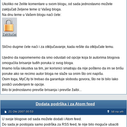
Ukoliko ne želite komentare u svom blogu, od sada jednostavno možete
zaključati željene teme iz Vašeg bloga.
Na dnu teme u Vašem blogu naći ćete:
Slično dugme ćete naći i za otključavanje, kada rešite da otključate temu.
Ujedno da napomenemo da smo odustali od opcije koja bi autorima blogova
omogućila brisanje tuđih poruka iz svog bloga.
Imamo loša iskustva sa tim, jer korisnici smatraju da nije pošteno da im se brišu
poruke ako se recimo autor bloga ne slaže sa onim što oni napišu.
Osim toga, MyCity bi trebao da garantuje slobodu govora, što ne bi bilo lako
postići uvođenjem te opcije.
Bilo bi jednostavno previše brisanja i previše žalbi...
Dodata podrška i za Atom feed
21 Okt 2007 00:53
Idi na vrh
U svoje blogove od sada možete dodati i Atom feed.
Do sada je postojala samo podrška za RSS feed, te nije bilo moguće ubaciti