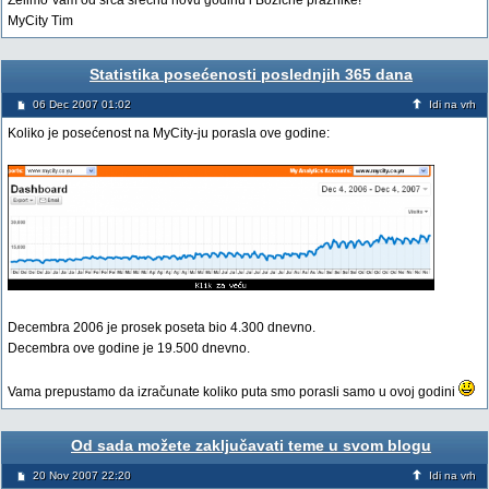
Želimo Vam od srca srećnu novu godinu i Bozićne praznike!
MyCity Tim
Statistika posećenosti poslednjih 365 dana
06 Dec 2007 01:02
Idi na vrh
Koliko je posećenost na MyCity-ju porasla ove godine:
Decembra 2006 je prosek poseta bio 4.300 dnevno.
Decembra ove godine je 19.500 dnevno.
Vama prepustamo da izračunate koliko puta smo porasli samo u ovoj godini
Od sada možete zaključavati teme u svom blogu
20 Nov 2007 22:20
Idi na vrh