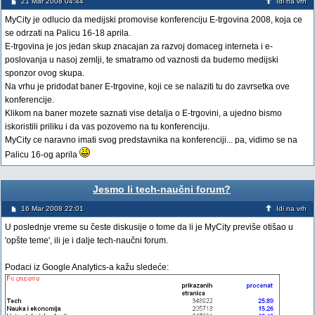
21 Mar 2008 04:44
Idi na vrh
MyCity je odlucio da medijski promovise konferenciju E-trgovina 2008, koja ce
se odrzati na Palicu 16-18 aprila.
E-trgovina je jos jedan skup znacajan za razvoj domaceg interneta i e-
poslovanja u nasoj zemlji, te smatramo od vaznosti da budemo medijski
sponzor ovog skupa.
Na vrhu je pridodat baner E-trgovine, koji ce se nalaziti tu do zavrsetka ove
konferencije.
Klikom na baner mozete saznati vise detalja o E-trgovini, a ujedno bismo
iskoristili priliku i da vas pozovemo na tu konferenciju.
MyCity ce naravno imati svog predstavnika na konferenciji... pa, vidimo se na
Palicu 16-og aprila
Jesmo li tech-naučni forum?
16 Mar 2008 22:01
Idi na vrh
U poslednje vreme su česte diskusije o tome da li je MyCity previše otišao u
'opšte teme', ili je i dalje tech-naučni forum.
Podaci iz Google Analytics-a kažu sledeće: