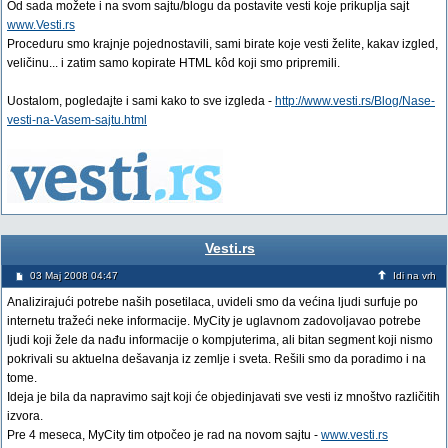
Od sada možete i na svom sajtu/blogu da postavite vesti koje prikuplja sajt
www.Vesti.rs
Proceduru smo krajnje pojednostavili, sami birate koje vesti želite, kakav izgled,
veličinu... i zatim samo kopirate HTML kôd koji smo pripremili.
Uostalom, pogledajte i sami kako to sve izgleda -
http://www.vesti.rs/Blog/Nase-
vesti-na-Vasem-sajtu.html
Vesti.rs
03 Maj 2008 04:47
Idi na vrh
Analizirajući potrebe naših posetilaca, uvideli smo da većina ljudi surfuje po
internetu tražeći neke informacije. MyCity je uglavnom zadovoljavao potrebe
ljudi koji žele da nađu informacije o kompjuterima, ali bitan segment koji nismo
pokrivali su aktuelna dešavanja iz zemlje i sveta. Rešili smo da poradimo i na
tome.
Ideja je bila da napravimo sajt koji će objedinjavati sve vesti iz mnoštvo različitih
izvora.
Pre 4 meseca, MyCity tim otpočeo je rad na novom sajtu -
www.vesti.rs