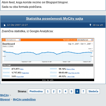
Atom feed, koga koriste recimo svi Blogspot blogovi.
Sada su oba formata podržana.
Statistika posećenosti MyCity sajta
12 Okt 2007 13:27
Idi na vrh
Zvanična statistika, iz Google Analyticsa:
Strana:
Prethodna
1
2
3
4
5
6
7
Sledeća
»
MyCity
»
Blogovi
MyCity uredništvo