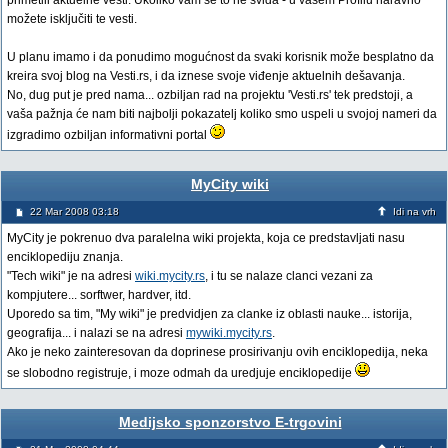
primetili aktuelne vesti. Ukoliko vam se to ne sviđa - u vašem Profilu naravno
možete isključiti te vesti.
U planu imamo i da ponudimo mogućnost da svaki korisnik može besplatno da
kreira svoj blog na Vesti.rs, i da iznese svoje viđenje aktuelnih dešavanja.
No, dug put je pred nama... ozbiljan rad na projektu 'Vesti.rs' tek predstoji, a
vaša pažnja će nam biti najbolji pokazatelj koliko smo uspeli u svojoj nameri da
izgradimo ozbiljan informativni portal
MyCity wiki
22 Mar 2008 03:18
Idi na vrh
MyCity je pokrenuo dva paralelna wiki projekta, koja ce predstavljati nasu
enciklopediju znanja.
"Tech wiki" je na adresi
wiki.mycity.rs
, i tu se nalaze clanci vezani za
kompjutere... sorftwer, hardver, itd.
Uporedo sa tim, "My wiki" je predvidjen za clanke iz oblasti nauke... istorija,
geografija... i nalazi se na adresi
mywiki.mycity.rs
.
Ako je neko zainteresovan da doprinese prosirivanju ovih enciklopedija, neka
se slobodno registruje, i moze odmah da uredjuje enciklopedije
Medijsko sponzorstvo E-trgovini