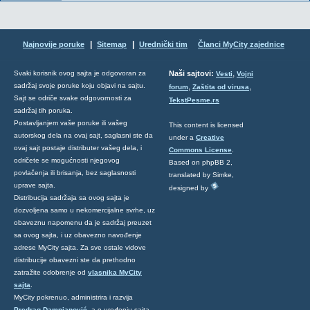
|
|
Najnovije poruke
Sitemap
Urednički tim
Članci MyCity zajednice
,
Svaki korisnik ovog sajta je odgovoran za
Naši sajtovi:
Vesti
Vojni
sadržaj svoje poruke koju objavi na sajtu.
,
,
forum
Zaštita od virusa
Sajt se odriče svake odgovornosti za
TekstPesme.rs
sadržaj tih poruka.
Postavljanjem vaše poruke ili vašeg
This content is licensed
autorskog dela na ovaj sajt, saglasni ste da
under a
Creative
ovaj sajt postaje distributer vašeg dela, i
Commons License
.
odričete se mogućnosti njegovog
Based on phpBB 2,
povlačenja ili brisanja, bez saglasnosti
translated by Simke,
uprave sajta.
designed by
Distribucija sadržaja sa ovog sajta je
dozvoljena samo u nekomercijalne svrhe, uz
obaveznu napomenu da je sadržaj preuzet
sa ovog sajta, i uz obavezno navođenje
adrese MyCity sajta. Za sve ostale vidove
distribucije obavezni ste da prethodno
zatražite odobrenje od
vlasnika MyCity
sajta
.
MyCity pokrenuo, administrira i razvija
Predrag Damnjanović
, a o uređenju sajta