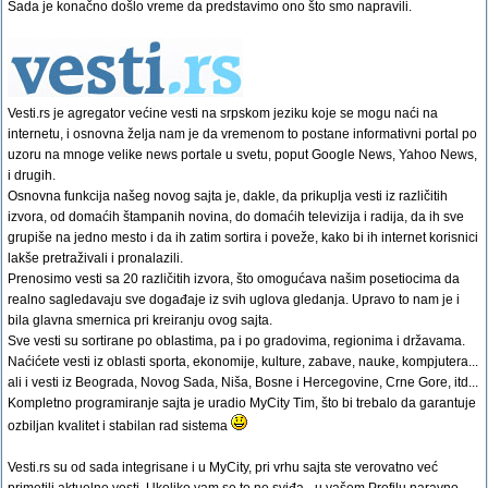
Sada je konačno došlo vreme da predstavimo ono što smo napravili.
Vesti.rs je agregator većine vesti na srpskom jeziku koje se mogu naći na
internetu, i osnovna želja nam je da vremenom to postane informativni portal po
uzoru na mnoge velike news portale u svetu, poput Google News, Yahoo News,
i drugih.
Osnovna funkcija našeg novog sajta je, dakle, da prikuplja vesti iz različitih
izvora, od domaćih štampanih novina, do domaćih televizija i radija, da ih sve
grupiše na jedno mesto i da ih zatim sortira i poveže, kako bi ih internet korisnici
lakše pretraživali i pronalazili.
Prenosimo vesti sa 20 različitih izvora, što omogućava našim posetiocima da
realno sagledavaju sve događaje iz svih uglova gledanja. Upravo to nam je i
bila glavna smernica pri kreiranju ovog sajta.
Sve vesti su sortirane po oblastima, pa i po gradovima, regionima i državama.
Naćićete vesti iz oblasti sporta, ekonomije, kulture, zabave, nauke, kompjutera...
ali i vesti iz Beograda, Novog Sada, Niša, Bosne i Hercegovine, Crne Gore, itd...
Kompletno programiranje sajta je uradio MyCity Tim, što bi trebalo da garantuje
ozbiljan kvalitet i stabilan rad sistema
Vesti.rs su od sada integrisane i u MyCity, pri vrhu sajta ste verovatno već