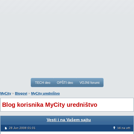
TECH deo
OPŠTI deo
VOJNI forumi
»
»
MyCity
Blogovi
MyCity uredništvo
Blog korisnika MyCity uredništvo
Vesti i na Vašem sajtu
28 Jun 2008 01:01
Idi na vrh