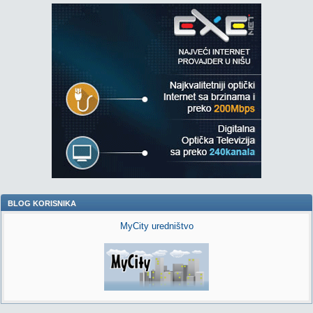
BLOG KORISNIKA
MyCity uredništvo