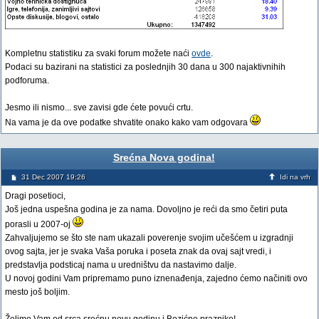
Kompletnu statistiku za svaki forum možete naći
ovde
.
Podaci su bazirani na statistici za poslednjih 30 dana u 300 najaktivnihih
podforuma.
Jesmo ili nismo... sve zavisi gde ćete povući crtu.
Na vama je da ove podatke shvatite onako kako vam odgovara
Srećna Nova godina!
31 Dec 2007 19:26
Idi na vrh
Dragi posetioci,
Još jedna uspešna godina je za nama. Dovoljno je reći da smo četiri puta
porasli u 2007-oj
Zahvaljujemo se što ste nam ukazali poverenje svojim učešćem u izgradnji
ovog sajta, jer je svaka Vaša poruka i poseta znak da ovaj sajt vredi, i
predstavlja podsticaj nama u uredništvu da nastavimo dalje.
U novoj godini Vam pripremamo puno iznenađenja, zajedno ćemo načiniti ovo
mesto još boljim.