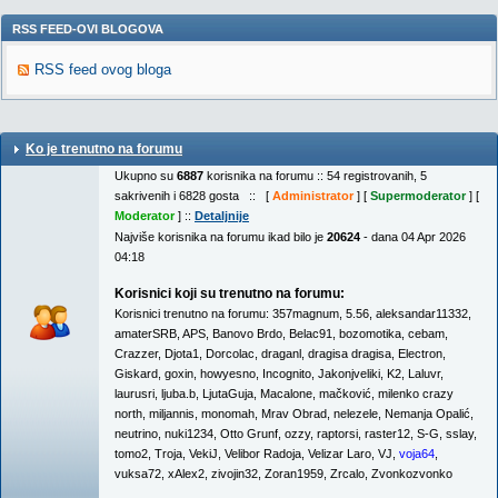
RSS FEED-OVI BLOGOVA
RSS feed ovog bloga
Ko je trenutno na forumu
Ukupno su
6887
korisnika na forumu :: 54 registrovanih, 5
sakrivenih i 6828 gosta :: [
Administrator
] [
Supermoderator
] [
Moderator
] ::
Detaljnije
Najviše korisnika na forumu ikad bilo je
20624
- dana 04 Apr 2026
04:18
Korisnici koji su trenutno na forumu:
Korisnici trenutno na forumu:
357magnum
,
5.56
,
aleksandar11332
,
amaterSRB
,
APS
,
Banovo Brdo
,
Belac91
,
bozomotika
,
cebam
,
Crazzer
,
Djota1
,
Dorcolac
,
draganl
,
dragisa dragisa
,
Electron
,
Giskard
,
goxin
,
howyesno
,
Incognito
,
Jakonjveliki
,
K2
,
Laluvr
,
laurusri
,
ljuba.b
,
LjutaGuja
,
Macalone
,
mačković
,
milenko crazy
north
,
miljannis
,
monomah
,
Mrav Obrad
,
nelezele
,
Nemanja Opalić
,
neutrino
,
nuki1234
,
Otto Grunf
,
ozzy
,
raptorsi
,
raster12
,
S-G
,
sslay
,
tomo2
,
Troja
,
VekiJ
,
Velibor Radoja
,
Velizar Laro
,
VJ
,
voja64
,
vuksa72
,
xAlex2
,
zivojin32
,
Zoran1959
,
Zrcalo
,
Zvonkozvonko