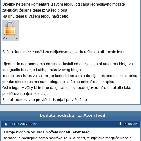
Ukoliko ne želite komentare u svom blogu, od sada jednostavno možete
zaključati željene teme iz Vašeg bloga.
Na dnu teme u Vašem blogu naći ćete:
Slično dugme ćete naći i za otključavanje, kada rešite da otključate temu.
Ujedno da napomenemo da smo odustali od opcije koja bi autorima blogova
omogućila brisanje tuđih poruka iz svog bloga.
Imamo loša iskustva sa tim, jer korisnici smatraju da nije pošteno da im se brišu
poruke ako se recimo autor bloga ne slaže sa onim što oni napišu.
Osim toga, MyCity bi trebao da garantuje slobodu govora, što ne bi bilo lako
postići uvođenjem te opcije.
Bilo bi jednostavno previše brisanja i previše žalbi...
Dodata podrška i za Atom feed
21 Okt 2007 00:53
Idi na vrh
U svoje blogove od sada možete dodati i Atom feed.
Do sada je postojala samo podrška za RSS feed, te nije bilo moguće ubaciti