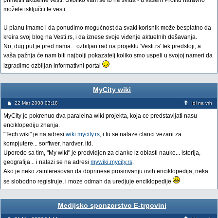
primetili aktuelne vesti. Ukoliko vam se to ne sviđa - u vašem Profilu naravno
možete isključiti te vesti.
U planu imamo i da ponudimo mogućnost da svaki korisnik može besplatno da
kreira svoj blog na Vesti.rs, i da iznese svoje viđenje aktuelnih dešavanja.
No, dug put je pred nama... ozbiljan rad na projektu 'Vesti.rs' tek predstoji, a
vaša pažnja će nam biti najbolji pokazatelj koliko smo uspeli u svojoj nameri da
izgradimo ozbiljan informativni portal
MyCity wiki
22 Mar 2008 03:18
Idi na vrh
MyCity je pokrenuo dva paralelna wiki projekta, koja ce predstavljati nasu
enciklopediju znanja.
"Tech wiki" je na adresi
wiki.mycity.rs
, i tu se nalaze clanci vezani za
kompjutere... sorftwer, hardver, itd.
Uporedo sa tim, "My wiki" je predvidjen za clanke iz oblasti nauke... istorija,
geografija... i nalazi se na adresi
mywiki.mycity.rs
.
Ako je neko zainteresovan da doprinese prosirivanju ovih enciklopedija, neka
se slobodno registruje, i moze odmah da uredjuje enciklopedije
Medijsko sponzorstvo E-trgovini