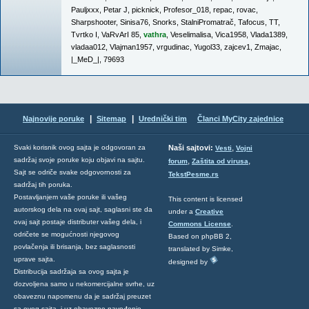
Pauljxxx
,
Petar J
,
picknick
,
Profesor_018
,
repac
,
rovac
,
Sharpshooter
,
Sinisa76
,
Snorks
,
StalniPromatrač
,
Tafocus
,
TT
,
Tvrtko I
,
VaRvArI 85
,
vathra
,
Veselimalisa
,
Vica1958
,
Vlada1389
,
vladaa012
,
Vlajman1957
,
vrgudinac
,
Yugol33
,
zajcev1
,
Zmajac
,
|_MeD_|
,
79693
|
|
Najnovije poruke
Sitemap
Urednički tim
Članci MyCity zajednice
,
Svaki korisnik ovog sajta je odgovoran za
Naši sajtovi:
Vesti
Vojni
sadržaj svoje poruke koju objavi na sajtu.
,
,
forum
Zaštita od virusa
Sajt se odriče svake odgovornosti za
TekstPesme.rs
sadržaj tih poruka.
Postavljanjem vaše poruke ili vašeg
This content is licensed
autorskog dela na ovaj sajt, saglasni ste da
under a
Creative
ovaj sajt postaje distributer vašeg dela, i
Commons License
.
odričete se mogućnosti njegovog
Based on phpBB 2,
povlačenja ili brisanja, bez saglasnosti
translated by Simke,
uprave sajta.
designed by
Distribucija sadržaja sa ovog sajta je
dozvoljena samo u nekomercijalne svrhe, uz
obaveznu napomenu da je sadržaj preuzet
sa ovog sajta, i uz obavezno navođenje