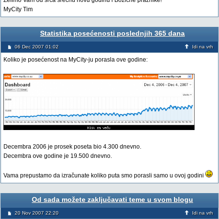
Želimo Vam od srca srećnu novu godinu i Bozićne praznike!
MyCity Tim
Statistika posećenosti poslednjih 365 dana
06 Dec 2007 01:02
Idi na vrh
Koliko je posećenost na MyCity-ju porasla ove godine:
Decembra 2006 je prosek poseta bio 4.300 dnevno.
Decembra ove godine je 19.500 dnevno.
Vama prepustamo da izračunate koliko puta smo porasli samo u ovoj godini
Od sada možete zaključavati teme u svom blogu
20 Nov 2007 22:20
Idi na vrh