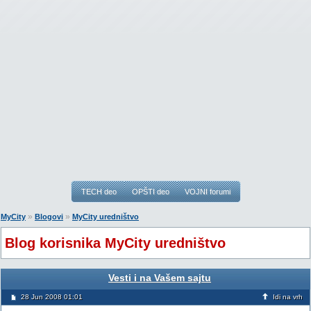
TECH deo
OPŠTI deo
VOJNI forumi
»
»
MyCity
Blogovi
MyCity uredništvo
Blog korisnika MyCity uredništvo
Vesti i na Vašem sajtu
28 Jun 2008 01:01
Idi na vrh