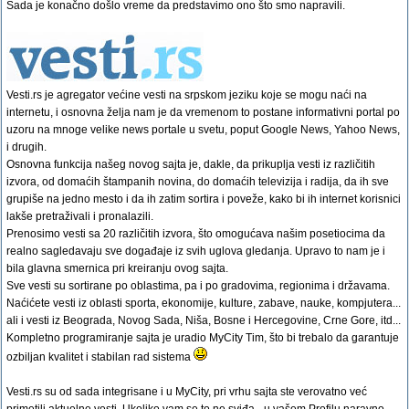
Sada je konačno došlo vreme da predstavimo ono što smo napravili.
Vesti.rs je agregator većine vesti na srpskom jeziku koje se mogu naći na
internetu, i osnovna želja nam je da vremenom to postane informativni portal po
uzoru na mnoge velike news portale u svetu, poput Google News, Yahoo News,
i drugih.
Osnovna funkcija našeg novog sajta je, dakle, da prikuplja vesti iz različitih
izvora, od domaćih štampanih novina, do domaćih televizija i radija, da ih sve
grupiše na jedno mesto i da ih zatim sortira i poveže, kako bi ih internet korisnici
lakše pretraživali i pronalazili.
Prenosimo vesti sa 20 različitih izvora, što omogućava našim posetiocima da
realno sagledavaju sve događaje iz svih uglova gledanja. Upravo to nam je i
bila glavna smernica pri kreiranju ovog sajta.
Sve vesti su sortirane po oblastima, pa i po gradovima, regionima i državama.
Naćićete vesti iz oblasti sporta, ekonomije, kulture, zabave, nauke, kompjutera...
ali i vesti iz Beograda, Novog Sada, Niša, Bosne i Hercegovine, Crne Gore, itd...
Kompletno programiranje sajta je uradio MyCity Tim, što bi trebalo da garantuje
ozbiljan kvalitet i stabilan rad sistema
Vesti.rs su od sada integrisane i u MyCity, pri vrhu sajta ste verovatno već