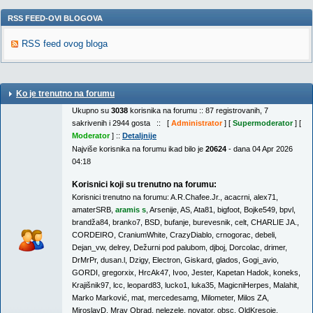
RSS FEED-OVI BLOGOVA
RSS feed ovog bloga
Ko je trenutno na forumu
Ukupno su
3038
korisnika na forumu :: 87 registrovanih, 7
sakrivenih i 2944 gosta :: [
Administrator
] [
Supermoderator
] [
Moderator
] ::
Detaljnije
Najviše korisnika na forumu ikad bilo je
20624
- dana 04 Apr 2026
04:18
Korisnici koji su trenutno na forumu:
Korisnici trenutno na forumu:
A.R.Chafee.Jr.
,
acacrni
,
alex71
,
amaterSRB
,
aramis s
,
Arsenije
,
AS
,
Ata81
,
bigfoot
,
Bojke549
,
bpvl
,
brandža84
,
branko7
,
BSD
,
bufanje
,
burevesnik
,
celt
,
CHARLIE JA.
,
CORDEIRO
,
CraniumWhite
,
CrazyDiablo
,
crnogorac
,
debeli
,
Dejan_vw
,
delrey
,
Dežurni pod palubom
,
djboj
,
Dorcolac
,
drimer
,
DrMrPr
,
dusan.l
,
Dzigy
,
Electron
,
Giskard
,
glados
,
Gogi_avio
,
GORDI
,
gregorxix
,
HrcAk47
,
Ivoo
,
Jester
,
Kapetan Hadok
,
koneks
,
Krajišnik97
,
lcc
,
leopard83
,
lucko1
,
luka35
,
MagicniHerpes
,
Malahit
,
Marko Marković
,
mat
,
mercedesamg
,
Milometer
,
Milos ZA
,
MiroslavD
,
Mrav Obrad
,
nelezele
,
novator
,
obsc
,
OldKresoje
,