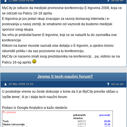
21 Mar 2008 04:44
Idi na vrh
MyCity je odlucio da medijski promovise konferenciju E-trgovina 2008, koja ce
se odrzati na Palicu 16-18 aprila.
E-trgovina je jos jedan skup znacajan za razvoj domaceg interneta i e-
poslovanja u nasoj zemlji, te smatramo od vaznosti da budemo medijski
sponzor ovog skupa.
Na vrhu je pridodat baner E-trgovine, koji ce se nalaziti tu do zavrsetka ove
konferencije.
Klikom na baner mozete saznati vise detalja o E-trgovini, a ujedno bismo
iskoristili priliku i da vas pozovemo na tu konferenciju.
MyCity ce naravno imati svog predstavnika na konferenciji... pa, vidimo se na
Palicu 16-og aprila
Jesmo li tech-naučni forum?
16 Mar 2008 22:01
Idi na vrh
U poslednje vreme su česte diskusije o tome da li je MyCity previše otišao u
'opšte teme', ili je i dalje tech-naučni forum.
Podaci iz Google Analytics-a kažu sledeće: