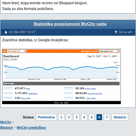
Atom feed, koga koriste recimo svi Blogspot blogovi.
Sada su oba formata podržana.
Statistika posećenosti MyCity sajta
12 Okt 2007 13:27
Idi na vrh
Zvanična statistika, iz Google Analyticsa:
Strana:
Prethodna
1
2
3
4
5
6
7
Sledeća
»
MyCity
»
Blogovi
MyCity uredništvo