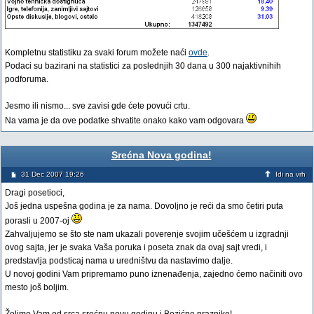
Kompletnu statistiku za svaki forum možete naći
ovde
.
Podaci su bazirani na statistici za poslednjih 30 dana u 300 najaktivnihih
podforuma.
Jesmo ili nismo... sve zavisi gde ćete povući crtu.
Na vama je da ove podatke shvatite onako kako vam odgovara
Srećna Nova godina!
31 Dec 2007 19:26
Idi na vrh
Dragi posetioci,
Još jedna uspešna godina je za nama. Dovoljno je reći da smo četiri puta
porasli u 2007-oj
Zahvaljujemo se što ste nam ukazali poverenje svojim učešćem u izgradnji
ovog sajta, jer je svaka Vaša poruka i poseta znak da ovaj sajt vredi, i
predstavlja podsticaj nama u uredništvu da nastavimo dalje.
U novoj godini Vam pripremamo puno iznenađenja, zajedno ćemo načiniti ovo
mesto još boljim.