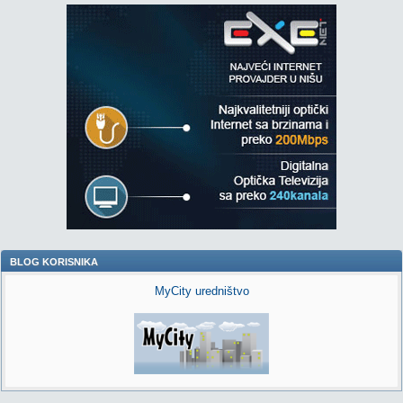
BLOG KORISNIKA
MyCity uredništvo