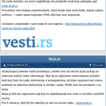
Od sada možete i na svom sajtu/blogu da postavite vesti koje prikuplja sajt
www.Vesti.rs
Proceduru smo krajnje pojednostavili, sami birate koje vesti želite, kakav izgled,
veličinu... i zatim samo kopirate HTML kôd koji smo pripremili.
Uostalom, pogledajte i sami kako to sve izgleda -
http://www.vesti.rs/Blog/Nase-
vesti-na-Vasem-sajtu.html
Vesti.rs
03 Maj 2008 04:47
Idi na vrh
Analizirajući potrebe naših posetilaca, uvideli smo da većina ljudi surfuje po
internetu tražeći neke informacije. MyCity je uglavnom zadovoljavao potrebe
ljudi koji žele da nađu informacije o kompjuterima, ali bitan segment koji nismo
pokrivali su aktuelna dešavanja iz zemlje i sveta. Rešili smo da poradimo i na
tome.
Ideja je bila da napravimo sajt koji će objedinjavati sve vesti iz mnoštvo različitih
izvora.
Pre 4 meseca, MyCity tim otpočeo je rad na novom sajtu -
www.vesti.rs