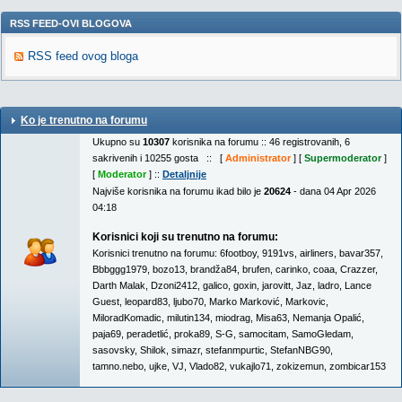
RSS FEED-OVI BLOGOVA
RSS feed ovog bloga
Ko je trenutno na forumu
Ukupno su
10307
korisnika na forumu :: 46 registrovanih, 6
sakrivenih i 10255 gosta :: [
Administrator
] [
Supermoderator
]
[
Moderator
] ::
Detaljnije
Najviše korisnika na forumu ikad bilo je
20624
- dana 04 Apr 2026
04:18
Korisnici koji su trenutno na forumu:
Korisnici trenutno na forumu:
6footboy
,
9191vs
,
airliners
,
bavar357
,
Bbbggg1979
,
bozo13
,
brandža84
,
brufen
,
carinko
,
coaa
,
Crazzer
,
Darth Malak
,
Dzoni2412
,
galico
,
goxin
,
jarovitt
,
Jaz
,
ladro
,
Lance
Guest
,
leopard83
,
ljubo70
,
Marko Marković
,
Markovic
,
MiloradKomadic
,
milutin134
,
miodrag
,
Misa63
,
Nemanja Opalić
,
paja69
,
peradetlić
,
proka89
,
S-G
,
samocitam
,
SamoGledam
,
sasovsky
,
Shilok
,
simazr
,
stefanmpurtic
,
StefanNBG90
,
tamno.nebo
,
ujke
,
VJ
,
Vlado82
,
vukajlo71
,
zokizemun
,
zombicar153