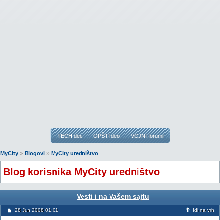
TECH deo
OPŠTI deo
VOJNI forumi
»
»
MyCity
Blogovi
MyCity uredništvo
Blog korisnika MyCity uredništvo
Vesti i na Vašem sajtu
28 Jun 2008 01:01
Idi na vrh