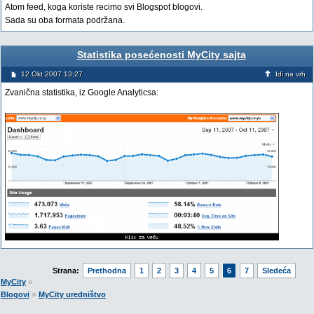
Atom feed, koga koriste recimo svi Blogspot blogovi.
Sada su oba formata podržana.
Statistika posećenosti MyCity sajta
12 Okt 2007 13:27
Idi na vrh
Zvanična statistika, iz Google Analyticsa:
Strana:
Prethodna
1
2
3
4
5
6
7
Sledeća
»
MyCity
»
Blogovi
MyCity uredništvo