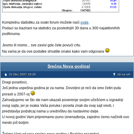
Kompletnu statistiku za svaki forum možete naći
ovde
.
Podaci su bazirani na statistici za poslednjih 30 dana u 300 najaktivnihih
podforuma.
Jesmo ili nismo... sve zavisi gde ćete povući crtu.
Na vama je da ove podatke shvatite onako kako vam odgovara
Srećna Nova godina!
31 Dec 2007 19:26
Idi na vrh
Dragi posetioci,
Još jedna uspešna godina je za nama. Dovoljno je reći da smo četiri puta
porasli u 2007-oj
Zahvaljujemo se što ste nam ukazali poverenje svojim učešćem u izgradnji
ovog sajta, jer je svaka Vaša poruka i poseta znak da ovaj sajt vredi, i
predstavlja podsticaj nama u uredništvu da nastavimo dalje.
U novoj godini Vam pripremamo puno iznenađenja, zajedno ćemo načiniti ovo
mesto još boljim.