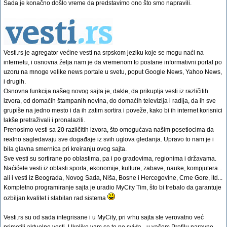
Sada je konačno došlo vreme da predstavimo ono što smo napravili.
Vesti.rs je agregator većine vesti na srpskom jeziku koje se mogu naći na
internetu, i osnovna želja nam je da vremenom to postane informativni portal po
uzoru na mnoge velike news portale u svetu, poput Google News, Yahoo News,
i drugih.
Osnovna funkcija našeg novog sajta je, dakle, da prikuplja vesti iz različitih
izvora, od domaćih štampanih novina, do domaćih televizija i radija, da ih sve
grupiše na jedno mesto i da ih zatim sortira i poveže, kako bi ih internet korisnici
lakše pretraživali i pronalazili.
Prenosimo vesti sa 20 različitih izvora, što omogućava našim posetiocima da
realno sagledavaju sve događaje iz svih uglova gledanja. Upravo to nam je i
bila glavna smernica pri kreiranju ovog sajta.
Sve vesti su sortirane po oblastima, pa i po gradovima, regionima i državama.
Naćićete vesti iz oblasti sporta, ekonomije, kulture, zabave, nauke, kompjutera...
ali i vesti iz Beograda, Novog Sada, Niša, Bosne i Hercegovine, Crne Gore, itd...
Kompletno programiranje sajta je uradio MyCity Tim, što bi trebalo da garantuje
ozbiljan kvalitet i stabilan rad sistema
Vesti.rs su od sada integrisane i u MyCity, pri vrhu sajta ste verovatno već