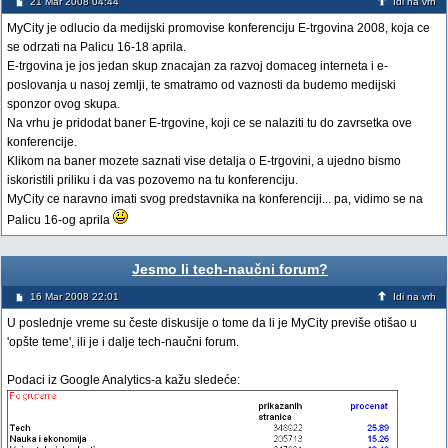
21 Mar 2008 04:44
Idi na vrh
MyCity je odlucio da medijski promovise konferenciju E-trgovina 2008, koja ce
se odrzati na Palicu 16-18 aprila.
E-trgovina je jos jedan skup znacajan za razvoj domaceg interneta i e-
poslovanja u nasoj zemlji, te smatramo od vaznosti da budemo medijski
sponzor ovog skupa.
Na vrhu je pridodat baner E-trgovine, koji ce se nalaziti tu do zavrsetka ove
konferencije.
Klikom na baner mozete saznati vise detalja o E-trgovini, a ujedno bismo
iskoristili priliku i da vas pozovemo na tu konferenciju.
MyCity ce naravno imati svog predstavnika na konferenciji... pa, vidimo se na
Palicu 16-og aprila
Jesmo li tech-naučni forum?
16 Mar 2008 22:01
Idi na vrh
U poslednje vreme su česte diskusije o tome da li je MyCity previše otišao u
'opšte teme', ili je i dalje tech-naučni forum.
Podaci iz Google Analytics-a kažu sledeće: