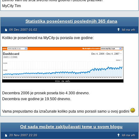
Želimo Vam od srca srećnu novu godinu i Bozićne praznike!
MyCity Tim
Statistika posećenosti poslednjih 365 dana
06 Dec 2007 01:02
Idi na vrh
Koliko je posećenost na MyCity-ju porasla ove godine:
Decembra 2006 je prosek poseta bio 4.300 dnevno.
Decembra ove godine je 19.500 dnevno.
Vama prepustamo da izračunate koliko puta smo porasli samo u ovoj godini
Od sada možete zaključavati teme u svom blogu
20 Nov 2007 22:20
Idi na vrh