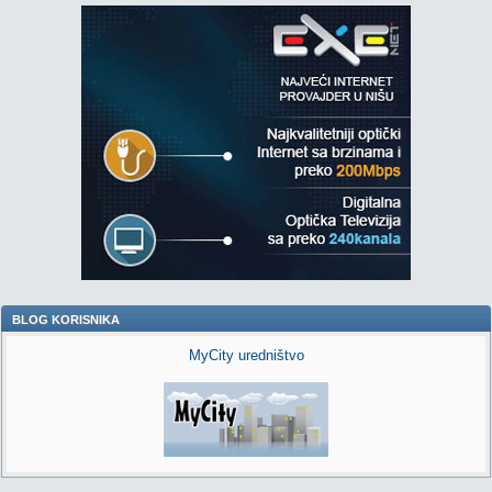
BLOG KORISNIKA
MyCity uredništvo