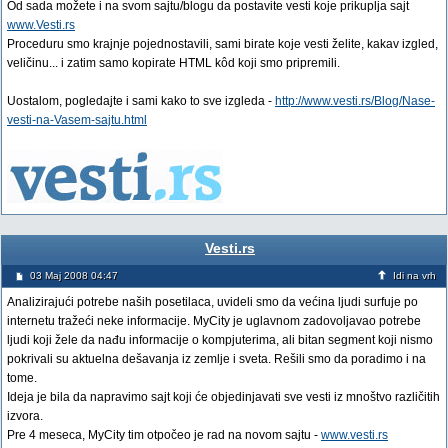
Od sada možete i na svom sajtu/blogu da postavite vesti koje prikuplja sajt
www.Vesti.rs
Proceduru smo krajnje pojednostavili, sami birate koje vesti želite, kakav izgled,
veličinu... i zatim samo kopirate HTML kôd koji smo pripremili.
Uostalom, pogledajte i sami kako to sve izgleda -
http://www.vesti.rs/Blog/Nase-
vesti-na-Vasem-sajtu.html
Vesti.rs
03 Maj 2008 04:47
Idi na vrh
Analizirajući potrebe naših posetilaca, uvideli smo da većina ljudi surfuje po
internetu tražeći neke informacije. MyCity je uglavnom zadovoljavao potrebe
ljudi koji žele da nađu informacije o kompjuterima, ali bitan segment koji nismo
pokrivali su aktuelna dešavanja iz zemlje i sveta. Rešili smo da poradimo i na
tome.
Ideja je bila da napravimo sajt koji će objedinjavati sve vesti iz mnoštvo različitih
izvora.
Pre 4 meseca, MyCity tim otpočeo je rad na novom sajtu -
www.vesti.rs