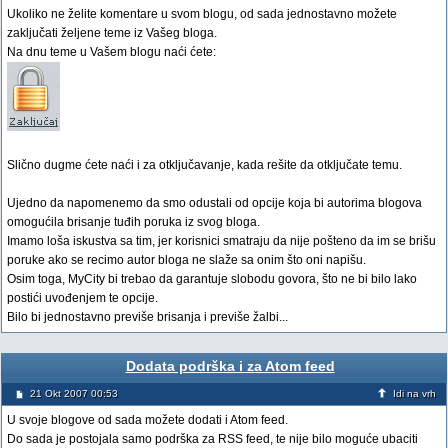
Ukoliko ne želite komentare u svom blogu, od sada jednostavno možete
zaključati željene teme iz Vašeg bloga.
Na dnu teme u Vašem blogu naći ćete:
Slično dugme ćete naći i za otključavanje, kada rešite da otključate temu.
Ujedno da napomenemo da smo odustali od opcije koja bi autorima blogova
omogućila brisanje tuđih poruka iz svog bloga.
Imamo loša iskustva sa tim, jer korisnici smatraju da nije pošteno da im se brišu
poruke ako se recimo autor bloga ne slaže sa onim što oni napišu.
Osim toga, MyCity bi trebao da garantuje slobodu govora, što ne bi bilo lako
postići uvođenjem te opcije.
Bilo bi jednostavno previše brisanja i previše žalbi...
Dodata podrška i za Atom feed
21 Okt 2007 00:53
Idi na vrh
U svoje blogove od sada možete dodati i Atom feed.
Do sada je postojala samo podrška za RSS feed, te nije bilo moguće ubaciti