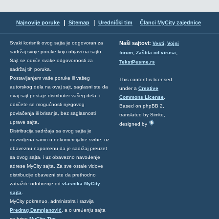
|
|
Najnovije poruke
Sitemap
Urednički tim
Članci MyCity zajednice
,
Svaki korisnik ovog sajta je odgovoran za
Naši sajtovi:
Vesti
Vojni
sadržaj svoje poruke koju objavi na sajtu.
,
,
forum
Zaštita od virusa
Sajt se odriče svake odgovornosti za
TekstPesme.rs
sadržaj tih poruka.
Postavljanjem vaše poruke ili vašeg
This content is licensed
autorskog dela na ovaj sajt, saglasni ste da
under a
Creative
ovaj sajt postaje distributer vašeg dela, i
Commons License
.
odričete se mogućnosti njegovog
Based on phpBB 2,
povlačenja ili brisanja, bez saglasnosti
translated by Simke,
uprave sajta.
designed by
Distribucija sadržaja sa ovog sajta je
dozvoljena samo u nekomercijalne svrhe, uz
obaveznu napomenu da je sadržaj preuzet
sa ovog sajta, i uz obavezno navođenje
adrese MyCity sajta. Za sve ostale vidove
distribucije obavezni ste da prethodno
zatražite odobrenje od
vlasnika MyCity
sajta
.
MyCity pokrenuo, administrira i razvija
Predrag Damnjanović
, a o uređenju sajta
se brine
MyCity Tim
.