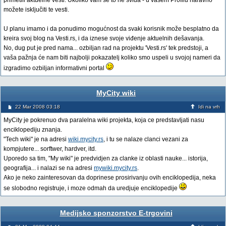
primetili aktuelne vesti. Ukoliko vam se to ne sviđa - u vašem Profilu naravno
možete isključiti te vesti.
U planu imamo i da ponudimo mogućnost da svaki korisnik može besplatno da
kreira svoj blog na Vesti.rs, i da iznese svoje viđenje aktuelnih dešavanja.
No, dug put je pred nama... ozbiljan rad na projektu 'Vesti.rs' tek predstoji, a
vaša pažnja će nam biti najbolji pokazatelj koliko smo uspeli u svojoj nameri da
izgradimo ozbiljan informativni portal
MyCity wiki
22 Mar 2008 03:18
Idi na vrh
MyCity je pokrenuo dva paralelna wiki projekta, koja ce predstavljati nasu
enciklopediju znanja.
"Tech wiki" je na adresi
wiki.mycity.rs
, i tu se nalaze clanci vezani za
kompjutere... sorftwer, hardver, itd.
Uporedo sa tim, "My wiki" je predvidjen za clanke iz oblasti nauke... istorija,
geografija... i nalazi se na adresi
mywiki.mycity.rs
.
Ako je neko zainteresovan da doprinese prosirivanju ovih enciklopedija, neka
se slobodno registruje, i moze odmah da uredjuje enciklopedije
Medijsko sponzorstvo E-trgovini