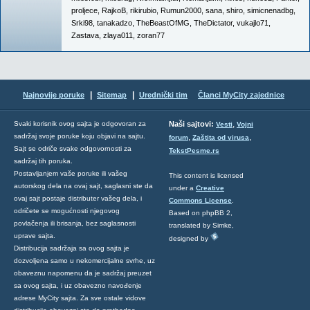
proljece
,
RajkoB
,
rikirubio
,
Rumun2000
,
sana
,
shiro
,
simicnenadbg
,
Srki98
,
tanakadzo
,
TheBeastOfMG
,
TheDictator
,
vukajlo71
,
Zastava
,
zlaya011
,
zoran77
|
|
Najnovije poruke
Sitemap
Urednički tim
Članci MyCity zajednice
,
Svaki korisnik ovog sajta je odgovoran za
Naši sajtovi:
Vesti
Vojni
sadržaj svoje poruke koju objavi na sajtu.
,
,
forum
Zaštita od virusa
Sajt se odriče svake odgovornosti za
TekstPesme.rs
sadržaj tih poruka.
Postavljanjem vaše poruke ili vašeg
This content is licensed
autorskog dela na ovaj sajt, saglasni ste da
under a
Creative
ovaj sajt postaje distributer vašeg dela, i
Commons License
.
odričete se mogućnosti njegovog
Based on phpBB 2,
povlačenja ili brisanja, bez saglasnosti
translated by Simke,
uprave sajta.
designed by
Distribucija sadržaja sa ovog sajta je
dozvoljena samo u nekomercijalne svrhe, uz
obaveznu napomenu da je sadržaj preuzet
sa ovog sajta, i uz obavezno navođenje
adrese MyCity sajta. Za sve ostale vidove