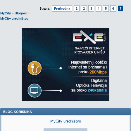
Strana:
Prethodna
1
2
3
4
5
6
7
»
»
MyCity
Blogovi
MyCity uredništvo
BLOG KORISNIKA
MyCity uredništvo