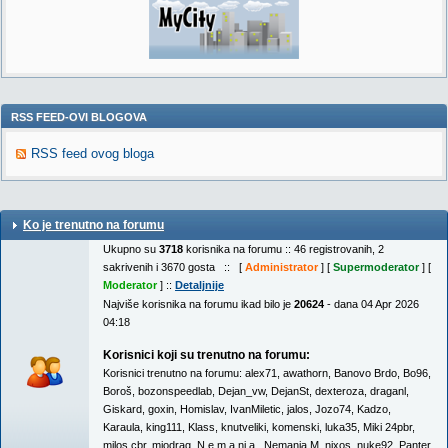
RSS FEED-OVI BLOGOVA
RSS feed ovog bloga
Ko je trenutno na forumu
Ukupno su
3718
korisnika na forumu :: 46 registrovanih, 2
sakrivenih i 3670 gosta :: [
Administrator
] [
Supermoderator
] [
Moderator
] ::
Detaljnije
Najviše korisnika na forumu ikad bilo je
20624
- dana 04 Apr 2026
04:18
Korisnici koji su trenutno na forumu:
Korisnici trenutno na forumu:
alex71
,
awathorn
,
Banovo Brdo
,
Bo96
,
Boroš
,
bozonspeedlab
,
Dejan_vw
,
DejanSt
,
dexteroza
,
draganl
,
Giskard
,
goxin
,
Homislav
,
IvanMiletic
,
jalos
,
Jozo74
,
Kadzo
,
Karaula
,
king111
,
Klass
,
knutveliki
,
komenski
,
luka35
,
Miki 24pbr
,
milos.cbr
,
miodrag
,
N.e.m.a.nj.a.
,
Nemanja.M
,
nixos
,
nuke92
,
Panter
,