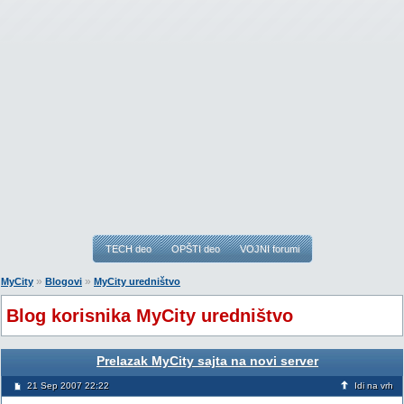
TECH deo
OPŠTI deo
VOJNI forumi
»
»
MyCity
Blogovi
MyCity uredništvo
Blog korisnika MyCity uredništvo
Prelazak MyCity sajta na novi server
21 Sep 2007 22:22
Idi na vrh