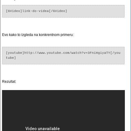
[GVideo]link-do-videa[/GVideo]
Evo kako to izgleda na konkrentnom primeru:
[youtube]http://www.youtube.com/watch?v=3FniHgiyaTY[/you
tube]
Rezultat: