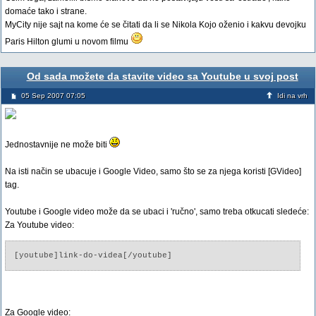
domaće tako i strane.
MyCity nije sajt na kome će se čitati da li se Nikola Kojo oženio i kakvu devojku
Paris Hilton glumi u novom filmu
Od sada možete da stavite video sa Youtube u svoj post
05 Sep 2007 07:05
Idi na vrh
Jednostavnije ne može biti
Na isti način se ubacuje i Google Video, samo što se za njega koristi [GVideo]
tag.
Youtube i Google video može da se ubaci i 'ručno', samo treba otkucati sledeće:
Za Youtube video:
[youtube]link-do-videa[/youtube]
Za Google video: