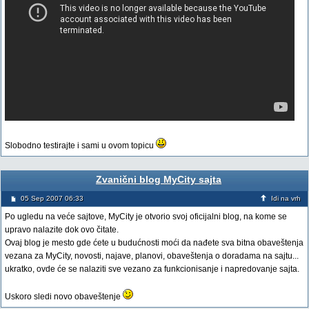
Slobodno testirajte i sami u ovom topicu
Zvanični blog MyCity sajta
05 Sep 2007 06:33
Idi na vrh
Po ugledu na veće sajtove, MyCity je otvorio svoj oficijalni blog, na kome se
upravo nalazite dok ovo čitate.
Ovaj blog je mesto gde ćete u budućnosti moći da nađete sva bitna obaveštenja
vezana za MyCity, novosti, najave, planovi, obaveštenja o doradama na sajtu...
ukratko, ovde će se nalaziti sve vezano za funkcionisanje i napredovanje sajta.
Uskoro sledi novo obaveštenje