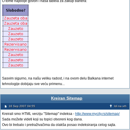
O tome najbolje govori i naša tabela za zakup banera:
Sasvim sigurno, na našu veliku radost, i na ovom delu Balkana internet
tehnologije dobijaju sve veću primenu...
Kreiran Sitemap
16 Sep 2007 04:55
Idi na vrh
Kreirali smo HTML verziju "Sitemap" indeksa -
http://www.mycity.rs/sitemap/
Sada možete videti koji su topici otvoreni kog dana.
Ovo bi trebalo i pretraživačima da olakša posao indeksiranja celog sajta.