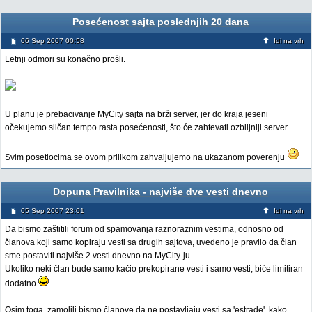
Posećenost sajta poslednjih 20 dana
06 Sep 2007 00:58
Idi na vrh
Letnji odmori su konačno prošli.
U planu je prebacivanje MyCity sajta na brži server, jer do kraja jeseni
očekujemo sličan tempo rasta posećenosti, što će zahtevati ozbiljniji server.
Svim posetiocima se ovom prilikom zahvaljujemo na ukazanom poverenju
Dopuna Pravilnika - najviše dve vesti dnevno
05 Sep 2007 23:01
Idi na vrh
Da bismo zaštitili forum od spamovanja raznoraznim vestima, odnosno od
članova koji samo kopiraju vesti sa drugih sajtova, uvedeno je pravilo da član
sme postaviti najviše 2 vesti dnevno na MyCity-ju.
Ukoliko neki član bude samo kačio prekopirane vesti i samo vesti, biće limitiran
dodatno
Osim toga, zamolili bismo članove da ne postavljaju vesti sa 'estrade', kako