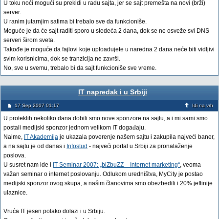
U toku noći mogući su prekidi u radu sajta, jer se sajt premešta na novi (brži)
server.
U ranim jutarnjim satima bi trebalo sve da funkcioniše.
Moguće je da će sajt raditi sporo u sledeća 2 dana, dok se ne osveže svi DNS
serveri širom sveta.
Takođe je moguće da fajlovi koje uploadujete u naredna 2 dana neće biti vidljivi
svim korisnicima, dok se tranzicija ne završi.
No, sve u svemu, trebalo bi da sajt funkcioniše sve vreme.
IT napredak i u Srbiji
17 Sep 2007 01:17
Idi na vrh
U proteklih nekoliko dana dobili smo nove sponzore na sajtu, a i mi sami smo
postali medijski sponzor jednom velikom IT događaju.
Naime,
IT Akademija
je ukazala poverenje našem sajtu i zakupila najveći baner,
a na sajtu je od danas i
Infostud
- najveći portal u Srbiji za pronalaženje
poslova.
U susret nam ide i
IT Seminar 2007: „biZbuZZ – Internet marketing“
, veoma
važan seminar o internet poslovanju. Odlukom uredništva, MyCity je postao
medijski sponzor ovog skupa, a našim članovima smo obezbedili i 20% jeftinije
ulaznice.
Vruća IT jesen polako dolazi i u Srbiju.