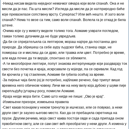
-Никад нисам видела ниједног немачког овчара који воли спанаћ. Она и не
мисли да је пас. Па шта мисли? Изгледа да мисли да је натприродно биће
које превазилази сопствену врсту. Суперпас? Или већ нешто. И зато воли
спанаћ? Нема то везе са тим, само воли спанаћ. Волела га је откад је била
штене.
-Очима које су у животу виделе толико тога. Аомаме узврати погледом,
таман толико дугачким да не буде увредљив.
-Да би се спријатељила са лептиром, мораш најпре да постанеш део
природе. Да збришеш са себе ауру људског бића, станеш овде, не
помераш се и мислиш да си дрво, или травка или цвет. Потребно је време,
али када почне да ти верује, спонтано се зближите.
-А ти многобројни лептири, попут знакова интерпункције који раздвајају ток
свести без почетка и краја, искрсавали су којегде, па се скривали. Кад год
би крочила у тај стакленик, Аомаме би губила осећај за време.
-За пијење чаја било јој је потребно, најблаже речено, бар трипут више
времена него обичном човеку. Личи ми на неку вилу која дубоко у шуми пије
окрепљујућу јутарњу росу, помисли Аомаме.
-Краја негде мора бити. Само што нигде не пише: „Ово је крај“.
-Измењени призори, измењена правила
-Свет какав познајем у неком тренутку је ишчезао, или се повукао, а неки
други свет је заузео његово место. Као да се пребацила скретница на
прузи. Другим речима, моја свест каква постоји овде и сада припада оном
првобитном свету, али се сам свет већ преобратио у неки други. А измена у