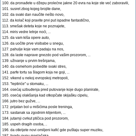
100. da pronađete u džepu prolećne jakne 20 evra na koje ste već zaboravili,
101. susret zbog kojeg brojite dane,
102. da svaki dan naučite nešto novo,
112. da kolač koji pravite prvi put ispadne fantastično,
113. smešak deteta koje ne poznajete,
114. miris vedre letnje noći, ...
125. da vam kiša opere auto,
126. da uočite prve visibabe u snegu,
127. pahulje koje vam padaju na nos,
128. da laste naprave gnezdo pod vašim prozorom, ...
139. uživanje u prvim trešnjama,
140. da osmehom pobedite svaki stres,
141. parfe tortu sa šlagom koja ne goji, ...
152. vikend u nekoj evropskoj metropoli,
153. "leptiriće" u stomaku, ...
164. osećaj uzbuđenja pred putovanje koje dugo planirate,
165. osećaj olakšanja kad otkopčate skijašku cipelu,
166. jutro bez gužve, ...
172. prijatan bol u mišićima posle treninga,
173. sastanak sa zgodnim klijentom, ...
184. jutarnji cvrkut ptičica pod prozorom,
185. uspeh dragih osoba, ..
196. da otkrijete novi omiljeni kafić gde puštaju super muziku,
197. livadu punu maslačaka,