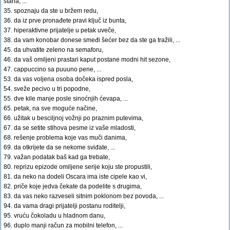
stana, ...
35. spoznaju da ste u bržem redu,
36. da iz prve pronađete pravi ključ iz bunta,
37. hiperaktivne prijatelje u petak uveče,
38. da vam konobar donese smeđi šećer bez da ste ga tražili, ...
45. da uhvatite zeleno na semaforu,
46. da vaš omiljeni prastari kaput postane modni hit sezone,
47. cappuccino sa puuuno pene, ...
53. da vas voljena osoba dočeka ispred posla,
54. sveže pecivo u tri popodne,
55. dve kile manje posle sinoćnjih ćevapa, ...
65. petak, na sve moguće načine,
66. užitak u besciljnoj vožnji po praznim putevima,
67. da se setite stihova pesme iz vaše mladosti,
68. rešenje problema koje vas muči danima,
69. da otkrijete da se nekome sviđate, ...
79. važan podatak baš kad ga trebate,
80. reprizu epizode omiljene serije koju ste propustili,
81. da neko na dodeli Oscara ima iste cipele kao vi,
82. priče koje jedva čekate da podelite s drugima,
83. da vas neko razveseli sitnim poklonom bez povoda, ...
94. da vama dragi prijatelji postanu roditelji,
95. vruću čokoladu u hladnom danu,
96. duplo manji račun za mobilni telefon, ...