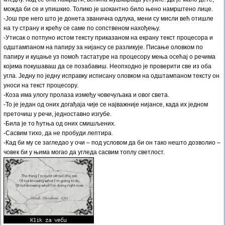
можда би се и упишкио. Толико је шокантно било њено намрштено лице.
-Још пре него што је донета званична одлука, мени су мисли већ отишле
на ту страну и крећу се саме по сопственом нахођењу.
-Утисак о потпуно истом тексту приказаном на екрану текст процесора и
одштампаном на папиру за нијансу се разликује. Писање оловком по
папиру и куцање уз помоћ тастатуре на процесору мења осећај о речима
којима покушаваш да се позабавиш. Неопходно је проверити све из оба
угла. Једну по једну исправку исписану оловком на одштампаном тексту он
уноси на текст процесору.
-Коза има улогу пролаза између човечуљака и овог света.
-То је један од оних догађаја чије се најважније нијансе, када их једном
преточиш у речи, једноставно изгубе.
-Била је то ћутња од оних смишљених.
-Сасвим тихо, да не пробуди лептира.
-Кад би му се загледао у очи – под условом да би он тако нешто дозволио –
човек би у њима могао да угледа сасвим топлу светлост.