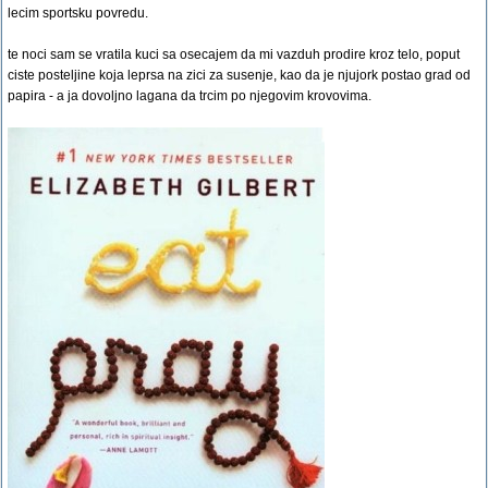
lecim sportsku povredu.
te noci sam se vratila kuci sa osecajem da mi vazduh prodire kroz telo, poput
ciste posteljine koja leprsa na zici za susenje, kao da je njujork postao grad od
papira - a ja dovoljno lagana da trcim po njegovim krovovima.