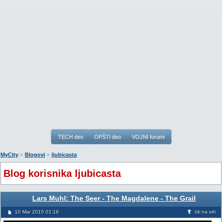
TECH deo
OPŠTI deo
VOJNI forumi
»
»
MyCity
Blogovi
ljubicasta
Blog korisnika ljubicasta
Lars Muhl: The Seer - The Magdalene - The Grail
10 Mar 2015 02:16
Idi na vrh