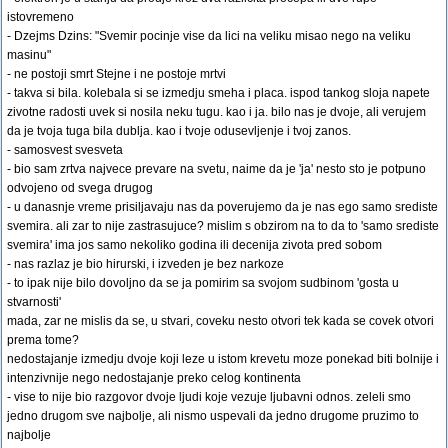
istovremeno
- Dzejms Dzins: "Svemir pocinje vise da lici na veliku misao nego na veliku
masinu"
- ne postoji smrt Stejne i ne postoje mrtvi
- takva si bila. kolebala si se izmedju smeha i placa. ispod tankog sloja napete
zivotne radosti uvek si nosila neku tugu. kao i ja. bilo nas je dvoje, ali verujem
da je tvoja tuga bila dublja. kao i tvoje odusevljenje i tvoj zanos.
- samosvest svesveta
- bio sam zrtva najvece prevare na svetu, naime da je 'ja' nesto sto je potpuno
odvojeno od svega drugog
- u danasnje vreme prisiljavaju nas da poverujemo da je nas ego samo srediste
svemira. ali zar to nije zastrasujuce? mislim s obzirom na to da to 'samo srediste
svemira' ima jos samo nekoliko godina ili decenija zivota pred sobom
- nas razlaz je bio hirurski, i izveden je bez narkoze
- to ipak nije bilo dovoljno da se ja pomirim sa svojom sudbinom 'gosta u
stvarnosti'
mada, zar ne mislis da se, u stvari, coveku nesto otvori tek kada se covek otvori
prema tome?
nedostajanje izmedju dvoje koji leze u istom krevetu moze ponekad biti bolnije i
intenzivnije nego nedostajanje preko celog kontinenta
- vise to nije bio razgovor dvoje ljudi koje vezuje ljubavni odnos. zeleli smo
jedno drugom sve najbolje, ali nismo uspevali da jedno drugome pruzimo to
najbolje