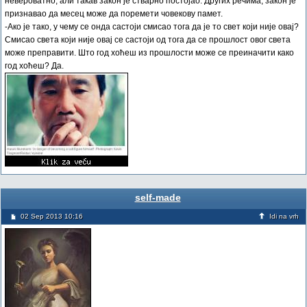
невероватно, али такав закон је стварно постојао. Других речима, закон је
признавао да месец може да поремети човекову памет.
-Ако је тако, у чему се онда састоји смисао тога да је то свет који није овај?
Смисао света који није овај се састоји од тога да се прошлост овог света
може преправити. Што год хоћеш из прошлости може се преиначити како
год хоћеш? Да.
self-made
02 Sep 2013 10:16
Idi na vrh