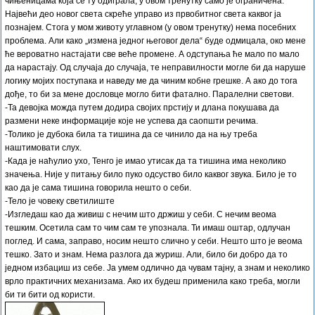
чињеницама која се ту одиграла, у овом тренутку само је ограничена.
Највећи део новог света скреће управо из првобитног света каквог ја
познајем. Стога у мом животу углавном (у овом тренутку) нема посебних
проблема. Али како „измена једног његовог дела“ буде одмицала, око мене
ће вероватно настајати све веће промене. А одступања ће мало по мало
да нарастају. Од случаја до случаја, те неправилности могле би да наруше
логику мојих поступака и наведу ме да чиним кобне грешке. А ако до тога
дође, то би за мене дословце могло бити фатално. Паралелни светови.
-Та девојка можда путем додира својих прстију и длана покушава да
размени неке информације које не успева да саопшти речима.
-Толико је дубока била та тишина да се чинило да на њу треба
наштимовати слух.
-Када је наћулио ухо, Тенго је имао утисак да та тишина има неколико
значења. Није у питању било пуко одсуство било каквог звука. Било је то
као да је сама тишина говорила нешто о себи.
-Тело је човеку светилиште
-Изгледаш као да живиш с нечим што држиш у себи. С нечим веома
тешким. Осетила сам то чим сам те упознала. Ти имаш оштар, одлучан
поглед. И сама, заправо, носим нешто слично у себи. Нешто што је веома
тешко. Зато и знам. Нема разлога да журиш. Али, било би добро да то
једном избациш из себе. Ја умем одлично да чувам тајну, а знам и неколико
врло практичних механизама. Ако их будеш применила како треба, могли
би ти бити од користи.