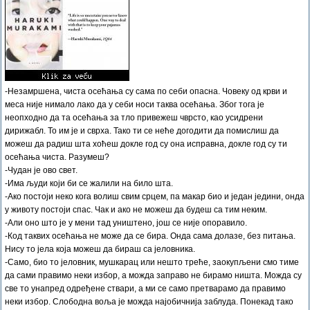
-Незамршена, чиста осећања су сама по себи опасна. Човеку од крви и
меса није нимало лако да у себи носи таква осећања. Због тога је
неопходно да та осећања за тло привежеш чврсто, као усидрени
дирижабл. То им је и сврха. Тако ти се неће догодити да помислиш да
можеш да радиш шта хоћеш докле год су она исправна, докле год су ти
осећања чиста. Разумеш?
-Чудан је ово свет.
-Има људи који би се жалили на било шта.
-Ако постоји неко кога волиш свим срцем, па макар био и један једини, онда
у животу постоји спас. Чак и ако не можеш да будеш са тим неким.
-Али оно што је у мени тад уништено, још се није опоравило.
-Код таквих осећања не може да се бира. Онда сама долазе, без питања.
Нису то јела која можеш да бираш са јеловника.
-Само, био то јеловник, мушкарац или нешто треће, заокупљени смо тиме
да сами правимо неки избор, а можда заправо не бирамо ништа. Можда су
све то унапред одређене ствари, а ми се само претварамо да правимо
неки избор. Слободна воља је можда најобичнија заблуда. Понекад тако