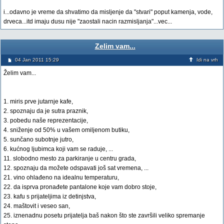
i...odavno je vreme da shvatimo da misljenje da "stvari" poput kamenja, vode,
drveca...itd imaju dusu nije "zaostali nacin razmisljanja"...vec...
Zelim vam...
04 Jan 2011 15:29
Idi na vrh
Želim vam...
1. miris prve jutarnje kafe,
2. spoznaju da je sutra praznik,
3. pobedu naše reprezentacije,
4. sniženje od 50% u vašem omiljenom butiku,
5. sunčano subotnje jutro,
6. kućnog ljubimca koji vam se raduje, ...
11. slobodno mesto za parkiranje u centru grada,
12. spoznaju da možete odspavati još sat vremena, ...
21. vino ohlađeno na idealnu temperaturu,
22. da isprva pronađete pantalone koje vam dobro stoje,
23. kafu s prijateljima iz detinjstva,
24. maštovit i veseo san,
25. iznenadnu posetu prijatelja baš nakon što ste završili veliko spremanje