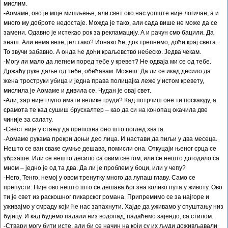
мислим.
-Аомаме, ово је моје мишљење, али свет око нас уопште није логичан, а и
много му доброте недостаје. Можда је тако, али сада више не може да се
замени. Одавно је истекао рок за рекламацију. А и рачун смо бацили. Да
знаш. Али нема везе, јел тако? Ионако ће, док трепнемо, доћи крај света.
То звучи забавно. А онда ће доћи краљевство небеско. Једва чекам.
-Могу ли мало да легнем поред тебе у кревет? Не одваја ми се од тебе.
Држаћу руке даље од тебе, обећавам. Можеш. Да ли се икад десило да
жена троструки убица и једна права полицајка леже у истом кревету,
мислила је Аомаме и дивила се. Чудан је овај свет.
-Али, зар није глупо имати велике груди? Кад потрчиш оне ти поскакују, а
срамота те кад сушиш брусхалтер – као да си на конопац окачила две
чиније за салату.
-Свест није у стању да препозна оно што поглед хвата.
-Аомаме рукама прекри доњи део лица. И настави да пиљи у два месеца.
Нешто се ван сваке сумње дешава, помисли она. Откуцаји њеног срца се
убрзаше. Или се нешто десило са овим светом, или се нешто догодило са
мном – једно је од та два. Да ли је проблем у боци, или у чепу?
-Него, Тенго, немој у овом тренутку много да лупаш главу. Само се
препусти. Није ово нешто што се дешава бог зна колико пута у животу. Ово
ти је свет из раскошног пикарског романа. Припремимо се за најгоре и
уживајмо у смраду који ће нас запахнути. Хајде да уживамо у спуштању низ
бујицу. И кад будемо падали низ водопад, падаћемо зајендо, са стилом.
-Ствари могу бити исте, али би се начин на који су их људи доживљавали