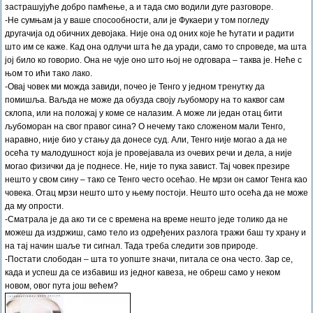
застрашујуће добро памћење, а и тада смо водили дуге разговоре.
-Не сумњам ја у ваше спосообности, али је Фукаери у том погледу
другачија од обичних девојака. Није она од оних које ће ћутати и радити
што им се каже. Кад она одлучи шта ће да уради, само то спроведе, ма шта
јој било ко говорио. Она не чује оно што њој не одговара – таква је. Неће с
њом то ићи тако лако.
-Овај човек ми можда завиди, почео је Тенго у једном тренутку да
помишља. Ваљда не може да обузда своју љубомору на то каквог сам
склопа, или на положај у коме се налазим. А може ли један отац бити
љубоморан на свог правог сина? О нечему тако сложеном мали Тенго,
наравно, није био у стању да донесе суд. Али, Тенго није могао а да не
осећа ту малодушност која је провејавала из очевих речи и дела, а није
могао физички да је поднесе. Не, није то пука завист. Тај човек презире
нешто у свом сину – тако се Тенго често осећао. Не мрзи он самог Тенга као
човека. Отац мрзи нешто што у њему постоји. Нешто што осећа да не може
да му опрости.
-Сматрала је да ако ти се с времена на време нешто једе толико да не
можеш да издржиш, само тело из одређених разлога тражи баш ту храну и
на тај начин шаље ти сигнал. Тада треба следити зов природе.
-Постати слободан – шта то уопште значи, питала се она често. Зар се,
када и успеш да се избавиш из једног кавеза, не обреш само у неком
новом, овог пута још већем?