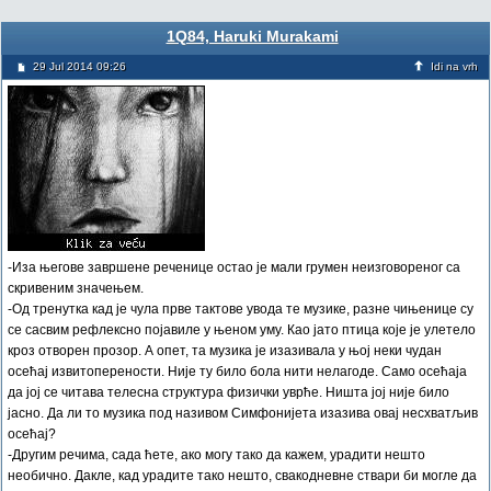
1Q84, Haruki Murakami
29 Jul 2014 09:26
Idi na vrh
-Иза његове завршене реченице остао је мали грумен неизговореног са
скривеним значењем.
-Од тренутка кад је чула прве тактове увода те музике, разне чињенице су
се сасвим рефлексно појавиле у њеном уму. Као јато птица које је улетело
кроз отворен прозор. А опет, та музика је изазивала у њој неки чудан
осећај извитоперености. Није ту било бола нити нелагоде. Само осећаја
да јој се читава телесна структура физички уврће. Ништа јој није било
јасно. Да ли то музика под називом Симфонијета изазива овај несхватљив
осећај?
-Другим речима, сада ћете, ако могу тако да кажем, урадити нешто
необично. Дакле, кад урадите тако нешто, свакодневне ствари би могле да