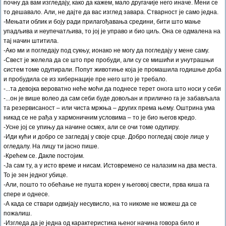
почну да вам изгледају, како да кажем, мало другачије него иначе. Мени се
то дешавало. Али, не дајте да вас изглед завара. Стварност је само једна.
-Мењати облик и боју ради прилагођавања средини, бити што мање
упадљива и неупечатљива, то јој је управо и био циљ. Она се одмалена на
тај начин штитила.
-Ако ми и погледају под сукњу, ионако не могу да погледају у мене саму.
-Свест је желела да се што пре пробуди, али су се мишићи и унутрашњи
систем томе одупирали. Попут животиње која је промашила годишње доба
и пробудила се из хибернације пре него што је требало.
-...та девојка вероватно неће моћи да поднесе терет онога што носи у себи
-...он је више волео да сам себи буде довољан и прилично га је забављала
та резервисаност – или чиста мржња – других према њему. Оштрина ума
никад се не рађа у хармоничним условима – то је био његов кредо.
-Усне јој се упињу да начине осмех, али се очи томе одупиру.
-Иди кући и добро се загледај у своје срце. Добро погледај своје лице у
огледалу. На лицу ти јасно пише.
-Крећем се. Дакле постојим.
-Ја сам ту, а у исто време и нисам. Истовремено се налазим на два места.
То је зен једног убице.
-Али, пошто то обећање не пушта корен у његовој свести, прва киша га
спере и однесе.
-А када се ствари одвијају несувисло, на то никоме не можеш да се
пожалиш.
-Изгледа да је једна од карактеристика њеног начина говора било и