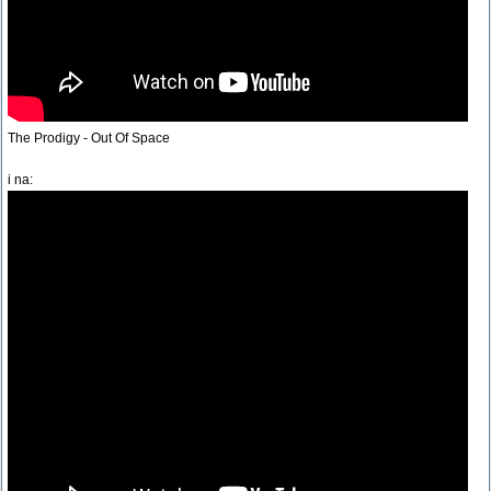
The Prodigy - Out Of Space
i na: