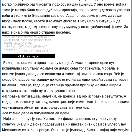
могао прилично разликовати у односу на данашњицу. У оно време, ноћна
тама је можда била много дубља и мрачнија, па је и месец деловао утолико
већи и утолико је блиставије светлео. А да не говоримо о томе да људи
нису имали плоче, касете и компакт дискове. Нису били у ситуацији да
свакодневно, кад год пожеле, слушају музику у овако уобличеној форми. За
њих је она била нешто стварно посебно.
-Била је то она иста просторија у којој је Аомаме старици први пут
испричала своју тајну. Аомаме се добро сећа тог тренутка. Морала је
некоме једног дана да се исповеди и скине тај камен са свог срца. Већ је
скоро била досегла границу до које је могла да живо носећи сама тај терет
на души. Стога је, када јој је старица пружила прилику, Аомаме широм
отворила врата своје дуго закључане тајне.
-Исправна мотивација, међутим, не доноси једино исправне резултате. А
када је силовање у питању, његов циљ није само тело. Насиље не поприма
увек видљив облик, нити из рана сваки пут тече крв.
-Ма колико далеко покушавала да одем...
-Није се он попут јунака Хичкокових филмова несвесно уплео у неку
сплетку. Знајући да она подразумева и известан ризик, сам се уплео у њу.
Механизам се већ покренуо. Оно што је једном добило замајац није могуће