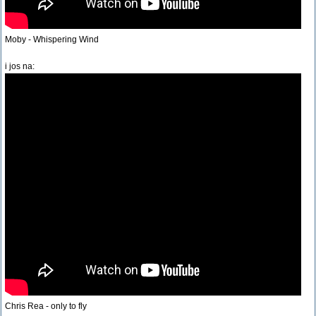
Moby - Whispering Wind
i jos na:
Chris Rea - only to fly