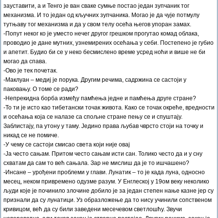
зауставити, а и Тенго је ван сваке сумње постао један зупчаник тог
механизма. И то један од кључних зупчаника. Могао је да чује потмулу
тутњаву тог механизма и да у свом телу осећа његов упоран замах.
-Попут неког ко је уместо нечег другог грешком прогутао комад облака,
проводио је дане мутних, узнемирених осећања у себи. Постепено је губио
и апетит. Будио би се у неко бесмислено време усред ноћи и више не би
могао да спава.
-Ово је тек почетак.
-Маклуан – медиј је порука. Другим речима, садржина се састоји у
паковању. О томе се ради?
-Непрекидна борба између памћења једне и памћења друге стране?
-То ти је исто као тибетански точак живота. Како се точак окреће, вредности
и осећања која се налазе са спољне стране пењу се и спуштају.
Заблистају, па утону у таму. Једино права љубав чврсто стоји на точку и
никад се не помиче.
-У чему се састоји смисао света који није овај
-Ја често сањам. Притом често сањам исти сан. Толико често да и у сну
схватам да сам то већ сањала. Зар не мислиш да је то ишчашено?
-Инсане – урођени проблеми у глави. Лунатик – то је када луна, односно
месец, неком привремено одузме разум. У Енглеској у 19ом веку неколико
људи које је починило злочине добило је за један степен нање казне јер су
признали да су лунатици. Уз образложење да то нису учинили сопственом
кривицом, већ да су били заведени месечевом светлошћу. Звучи