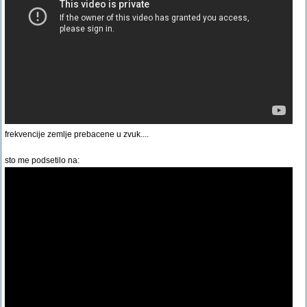
frekvencije zemlje prebacene u zvuk....
sto me podsetilo na: