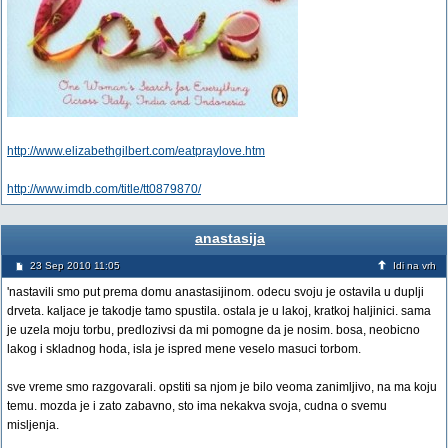
http://www.elizabethgilbert.com/eatpraylove.htm
http://www.imdb.com/title/tt0879870/
anastasija
23 Sep 2010 11:05
Idi na vrh
'nastavili smo put prema domu anastasijinom. odecu svoju je ostavila u duplji
drveta. kaljace je takodje tamo spustila. ostala je u lakoj, kratkoj haljinici. sama
je uzela moju torbu, predlozivsi da mi pomogne da je nosim. bosa, neobicno
lakog i skladnog hoda, isla je ispred mene veselo masuci torbom.
sve vreme smo razgovarali. opstiti sa njom je bilo veoma zanimljivo, na ma koju
temu. mozda je i zato zabavno, sto ima nekakva svoja, cudna o svemu
misljenja.