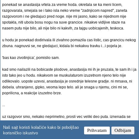
ponekad se anastasija vrtela za vreme hoda. okretala se ka meni licem,
razgovarala, smejala se i tako isla neko vreme "zadnjicom napred", zaneta
razgovorom i ne gledajuci pred noge. nije mi jasno, kako se nijednom nije
spotakla, niti ubola bosu nogu na suve grancice. nikakve vidljive staze na
nasem putu nije bilo, ali nije bilo ni kakvih, za tajgu uobicajenih, teskoca.
u hodu je ponekad dodirivala ili zivahno pomazila cas listic, cas grancicu nekog
zbuna. nagnuvsi se, ne gledajuci, kidala bi nekakvu travku i...i pojela je.
'bas kao zivotinjica', pomislio sam.
kad smo nailazili na bobicaste plodove, anastasija mi ih je pruzala, te sam ih i ja
isto tako jeo u hodu. nikakvom se muskulaturom izuzetnom njeno telo nije
odlikovalo. uopste uzevsi, anastasija je osrednje telesne gradje. ni mrsava, ni
debela. uhranjeno, gipko, veoma lepo telo. ali je snaga u njemu, cini mi se,
poprilicna, a reakcije izuzetno brze.
...
uz razgovor smo, nekako neprimetno, prosli vec veliki deo puta. iznenada se
anastasija zaustavi, spusti moju torbu pod drvo i razdragano saopsti: evo nas
Naš sajt koristi kolačiće kako bi poboljšao
kod kuce!
Prihvatam
Odbijam
korisničko iskustvo
obazreo sam se oko sebe. nevelika uredna poljana, cvece medju