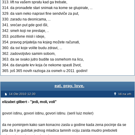
313. lift na vašem spratu kad ga trebate,
314. da pronađete stari snimak na kome se glupirate, ...
329. da vam neko napravi fine sendviče za put,
330. zaradu na deonicama, ...
341. srećan put gde god išli,
342. smeh koji ne prestaje, ..
353. pozitivne misli i ideje,
354. pravog prijatelja na kojeg možete računati,
360. da svi koje volite budu zdravi, ...
362. zadovoljstvo samim sobom,
363. da se svako jutro budite sa osmehom na licu,
364. da darujete krv koja će nekome spasti život,
365. još 365 novih razloga za osmeh u 2011. godini!
eat. pray. love.
14 Okt 2010 12:30
Idi na vrh
elizabet gilbert - "jedi, moli, voli"
govori istinu, govori istinu, govori istinu. (seril luiz moler)
da ne pominjem kako sam konacno zasla u godine kada zena pocinje da se
pita da li je gubitak jednog mladica tamnih ociju zaista mudro preboleti