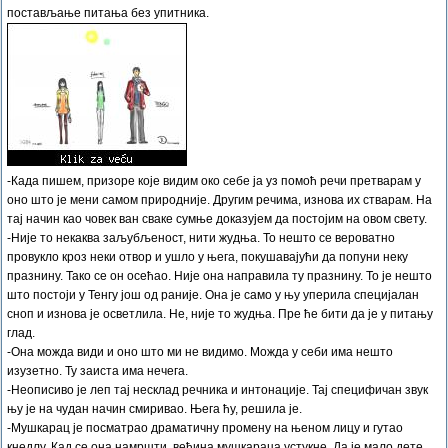
постављање питања без упитника.
-Када пишем, призоре које видим око себе ја уз помоћ речи претварам у
оно што је мени самом природније. Другим речима, изнова их стварам. На
тај начин као човек ван сваке сумње доказујем да постојим на овом свету.
-Није то некаква заљубљеност, нити жудња. То нешто се вероватно
провукло кроз неки отвор и ушло у њега, покушавајући да попуни неку
празнину. Тако се он осећао. Није она направила ту празнину. То је нешто
што постоји у Тенгу још од раније. Она је само у њу уперила специјалан
сноп и изнова је осветлила. Не, није то жудња. Пре ће бити да је у питању
глад.
-Она можда види и оно што ми не видимо. Можда у себи има нешто
изузетно. Ту заиста има нечега.
-Неописиво је леп тај несклад речника и интонације. Тај специфичан звук
њу је на чудан начин смиривао. Њега ћу, решила је.
-Мушкарац је посматрао драматичну промену на њеном лицу и гутао
кнедлу. Кад се она намршти, већина мушкараца устукне. Да је мало дете,