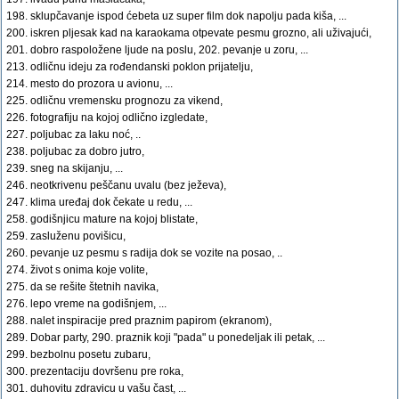
198. sklupčavanje ispod ćebeta uz super film dok napolju pada kiša, ...
200. iskren pljesak kad na karaokama otpevate pesmu grozno, ali uživajući,
201. dobro raspoložene ljude na poslu, 202. pevanje u zoru, ...
213. odličnu ideju za rođendanski poklon prijatelju,
214. mesto do prozora u avionu, ...
225. odličnu vremensku prognozu za vikend,
226. fotografiju na kojoj odlično izgledate,
227. poljubac za laku noć, ..
238. poljubac za dobro jutro,
239. sneg na skijanju, ...
246. neotkrivenu peščanu uvalu (bez ježeva),
247. klima uređaj dok čekate u redu, ...
258. godišnjicu mature na kojoj blistate,
259. zasluženu povišicu,
260. pevanje uz pesmu s radija dok se vozite na posao, ..
274. život s onima koje volite,
275. da se rešite štetnih navika,
276. lepo vreme na godišnjem, ...
288. nalet inspiracije pred praznim papirom (ekranom),
289. Dobar party, 290. praznik koji "pada" u ponedeljak ili petak, ...
299. bezbolnu posetu zubaru,
300. prezentaciju dovršenu pre roka,
301. duhovitu zdravicu u vašu čast, ...