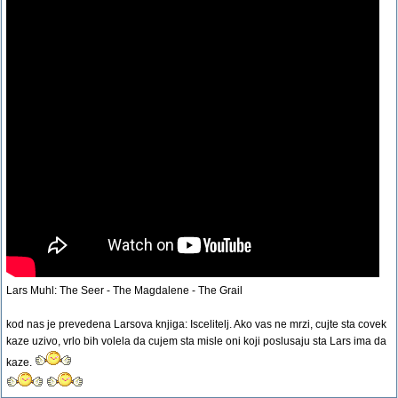
Lars Muhl: The Seer - The Magdalene - The Grail
kod nas je prevedena Larsova knjiga: Iscelitelj. Ako vas ne mrzi, cujte sta covek
kaze uzivo, vrlo bih volela da cujem sta misle oni koji poslusaju sta Lars ima da
kaze.