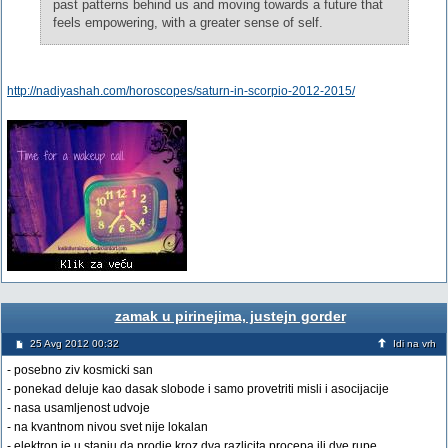
past patterns behind us and moving towards a future that
feels empowering, with a greater sense of self.
http://nadiyashah.com/horoscopes/saturn-in-scorpio-2012-2015/
zamak u pirinejima, justejn gorder
25 Avg 2012 00:32
Idi na vrh
- posebno ziv kosmicki san
- ponekad deluje kao dasak slobode i samo provetriti misli i asocijacije
- nasa usamljenost udvoje
- na kvantnom nivou svet nije lokalan
- elektron je u stanju da prodje kroz dva razlicita procepa ili dve rupe