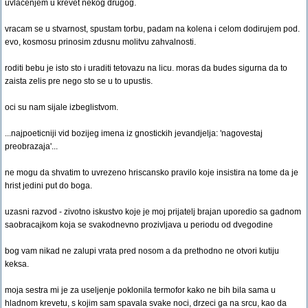
uvlacenjem u krevet nekog drugog.
vracam se u stvarnost, spustam torbu, padam na kolena i celom dodirujem pod.
evo, kosmosu prinosim zdusnu molitvu zahvalnosti.
roditi bebu je isto sto i uraditi tetovazu na licu. moras da budes sigurna da to
zaista zelis pre nego sto se u to upustis.
oci su nam sijale izbeglistvom.
...najpoeticniji vid bozijeg imena iz gnostickih jevandjelja: 'nagovestaj
preobrazaja'...
ne mogu da shvatim to uvrezeno hriscansko pravilo koje insistira na tome da je
hrist jedini put do boga.
uzasni razvod - zivotno iskustvo koje je moj prijatelj brajan uporedio sa gadnom
saobracajkom koja se svakodnevno prozivljava u periodu od dvegodine
bog vam nikad ne zalupi vrata pred nosom a da prethodno ne otvori kutiju
keksa.
moja sestra mi je za useljenje poklonila termofor kako ne bih bila sama u
hladnom krevetu, s kojim sam spavala svake noci, drzeci ga na srcu, kao da