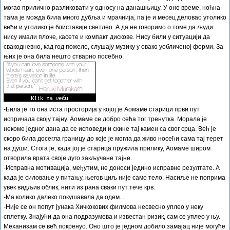
могао прилично разликовати у односу на данашњицу. У оно време, ноћна
тама је можда била много дубља и мрачнија, па је и месец деловао утолико
већи и утолико је блиставије светлео. А да не говоримо о томе да људи
нису имали плоче, касете и компакт дискове. Нису били у ситуацији да
свакодневно, кад год пожеле, слушају музику у овако уобличеној форми. За
њих је она била нешто стварно посебно.
-Била је то она иста просторија у којој је Аомаме старици први пут
испричала своју тајну. Аомаме се добро сећа тог тренутка. Морала је
некоме једног дана да се исповеди и скине тај камен са свог срца. Већ је
скоро била досегла границу до које је могла да живо носећи сама тај терет
на души. Стога је, када јој је старица пружила прилику, Аомаме широм
отворила врата своје дуго закључане тајне.
-Исправна мотивација, међутим, не доноси једино исправне резултате. А
када је силовање у питању, његов циљ није само тело. Насиље не поприма
увек видљив облик, нити из рана сваки пут тече крв.
-Ма колико далеко покушавала да одем...
-Није се он попут јунака Хичкокових филмова несвесно уплео у неку
сплетку. Знајући да она подразумева и известан ризик, сам се уплео у њу.
Механизам се већ покренуо. Оно што је једном добило замајац није могуће