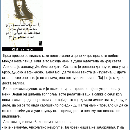
-Кроз прозор се видело како нешто мало и црно хитро пролете небом.
Можда нека птица. Или је то можда нечија душа одлетела на крај света.
-Али она је запањујуће бистро дете. Све што је решена да научи, она упија
брзо, дубоко и ефикасно. Њена моћ да то чини заиста је изузетна. С друге
стране, све оно што је не занима, она потпуно игнорише. Тај јаз је код ње
доста велики.
-Више нисам научник, али је психологија антрополога још укорењена у
мени. Један од циљева тог поља јесте релативизација слике о себи коју
носи сваки појединац, откривање који је то заједнички именитељ који људи
деле, да би се то онда саопштило појединцу. На тај начин требало би да се
може постићи да људи заузму став припадности нечему као независне
индивидуе.
-Али тамо где нема бола, нема ни решења.
-То је немогуће. Апсолутно немогуће. Тај човек ништа не заборавља. Има