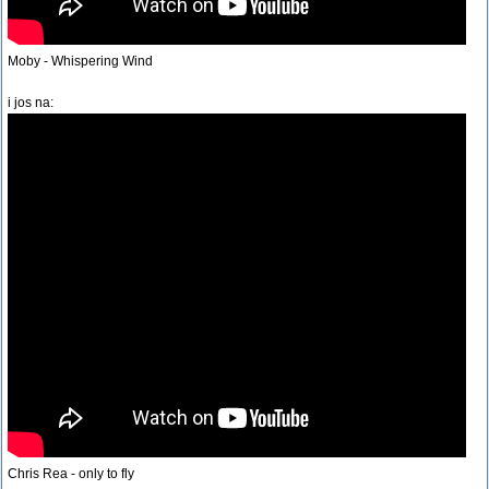
Moby - Whispering Wind
i jos na:
Chris Rea - only to fly