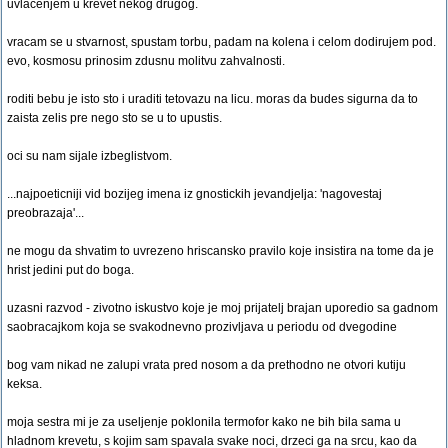
uvlacenjem u krevet nekog drugog.
vracam se u stvarnost, spustam torbu, padam na kolena i celom dodirujem pod.
evo, kosmosu prinosim zdusnu molitvu zahvalnosti.
roditi bebu je isto sto i uraditi tetovazu na licu. moras da budes sigurna da to
zaista zelis pre nego sto se u to upustis.
oci su nam sijale izbeglistvom.
...najpoeticniji vid bozijeg imena iz gnostickih jevandjelja: 'nagovestaj
preobrazaja'...
ne mogu da shvatim to uvrezeno hriscansko pravilo koje insistira na tome da je
hrist jedini put do boga.
uzasni razvod - zivotno iskustvo koje je moj prijatelj brajan uporedio sa gadnom
saobracajkom koja se svakodnevno prozivljava u periodu od dvegodine
bog vam nikad ne zalupi vrata pred nosom a da prethodno ne otvori kutiju
keksa.
moja sestra mi je za useljenje poklonila termofor kako ne bih bila sama u
hladnom krevetu, s kojim sam spavala svake noci, drzeci ga na srcu, kao da