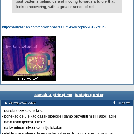
past patterns behind us and moving towards a future that
feels empowering, with a greater sense of self.
http://nadiyashah.com/horoscopes/saturn-in-scorpio-2012-2015/
zamak u pirinejima, justejn gorder
25 Avg 2012 00:32
Idi na vrh
- posebno ziv kosmicki san
- ponekad deluje kao dasak slobode i samo provetriti misli i asocijacije
- nasa usamljenost udvoje
- na kvantnom nivou svet nije lokalan
- elektron je u stanju da prodje kroz dva razlicita procepa ili dve rupe