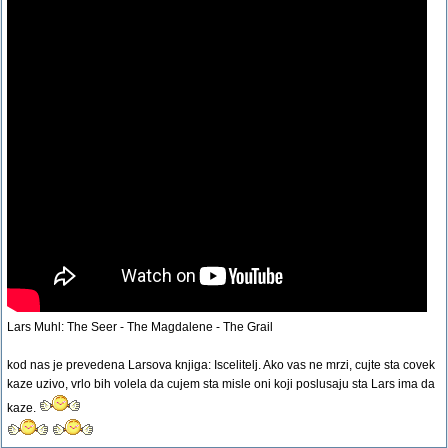
Lars Muhl: The Seer - The Magdalene - The Grail
kod nas je prevedena Larsova knjiga: Iscelitelj. Ako vas ne mrzi, cujte sta covek
kaze uzivo, vrlo bih volela da cujem sta misle oni koji poslusaju sta Lars ima da
kaze.