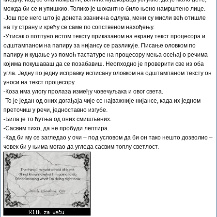
можда би се и упишкио. Толико је шокантно било њено намрштено лице.
-Још пре него што је донета званична одлука, мени су мисли већ отишле
на ту страну и крећу се саме по сопственом нахођењу.
-Утисак о потпуно истом тексту приказаном на екрану текст процесора и
одштампаном на папиру за нијансу се разликује. Писање оловком по
папиру и куцање уз помоћ тастатуре на процесору мења осећај о речима
којима покушаваш да се позабавиш. Неопходно је проверити све из оба
угла. Једну по једну исправку исписану оловком на одштампаном тексту он
уноси на текст процесору.
-Коза има улогу пролаза између човечуљака и овог света.
-То је један од оних догађаја чије се најважније нијансе, када их једном
преточиш у речи, једноставно изгубе.
-Била је то ћутња од оних смишљених.
-Сасвим тихо, да не пробуди лептира.
-Кад би му се загледао у очи – под условом да би он тако нешто дозволио –
човек би у њима могао да угледа сасвим топлу светлост.