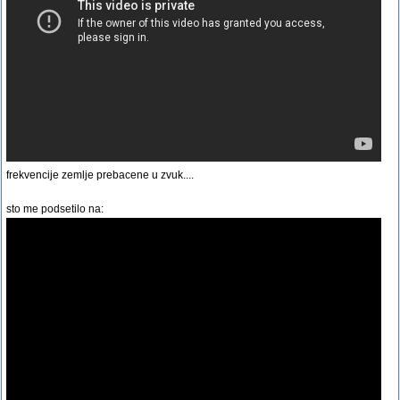
frekvencije zemlje prebacene u zvuk....
sto me podsetilo na: