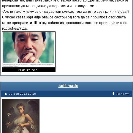
невероватно, али такав закон је стварно постојао. Других речима, закон је
признавао да месец може да поремети човекову памет.
-Ако је тако, у чему се онда састоји смисао тога да је то свет који није овај?
Смисао света који није овај се састоји од тога да се прошлост овог света
може преправити. Што год хоћеш из прошлости може се преиначити како
год хоћеш? Да.
self-made
02 Sep 2013 10:16
Idi na vrh