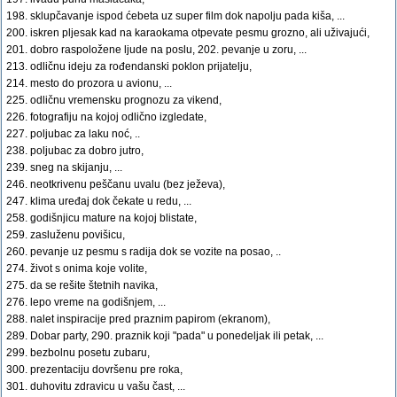
198. sklupčavanje ispod ćebeta uz super film dok napolju pada kiša, ...
200. iskren pljesak kad na karaokama otpevate pesmu grozno, ali uživajući,
201. dobro raspoložene ljude na poslu, 202. pevanje u zoru, ...
213. odličnu ideju za rođendanski poklon prijatelju,
214. mesto do prozora u avionu, ...
225. odličnu vremensku prognozu za vikend,
226. fotografiju na kojoj odlično izgledate,
227. poljubac za laku noć, ..
238. poljubac za dobro jutro,
239. sneg na skijanju, ...
246. neotkrivenu peščanu uvalu (bez ježeva),
247. klima uređaj dok čekate u redu, ...
258. godišnjicu mature na kojoj blistate,
259. zasluženu povišicu,
260. pevanje uz pesmu s radija dok se vozite na posao, ..
274. život s onima koje volite,
275. da se rešite štetnih navika,
276. lepo vreme na godišnjem, ...
288. nalet inspiracije pred praznim papirom (ekranom),
289. Dobar party, 290. praznik koji "pada" u ponedeljak ili petak, ...
299. bezbolnu posetu zubaru,
300. prezentaciju dovršenu pre roka,
301. duhovitu zdravicu u vašu čast, ...