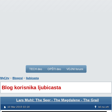
TECH deo
OPŠTI deo
VOJNI forumi
»
»
MyCity
Blogovi
ljubicasta
Blog korisnika ljubicasta
Lars Muhl: The Seer - The Magdalene - The Grail
10 Mar 2015 02:16
Idi na vrh