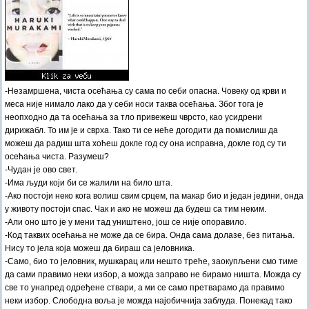
-Незамршена, чиста осећања су сама по себи опасна. Човеку од крви и
меса није нимало лако да у себи носи таква осећања. Због тога је
неопходно да та осећања за тло привежеш чврсто, као усидрени
дирижабл. То им је и сврха. Тако ти се неће догодити да помислиш да
можеш да радиш шта хоћеш докле год су она исправна, докле год су ти
осећања чиста. Разумеш?
-Чудан је ово свет.
-Има људи који би се жалили на било шта.
-Ако постоји неко кога волиш свим срцем, па макар био и један једини, онда
у животу постоји спас. Чак и ако не можеш да будеш са тим неким.
-Али оно што је у мени тад уништено, још се није опоравило.
-Код таквих осећања не може да се бира. Онда сама долазе, без питања.
Нису то јела која можеш да бираш са јеловника.
-Само, био то јеловник, мушкарац или нешто треће, заокупљени смо тиме
да сами правимо неки избор, а можда заправо не бирамо ништа. Можда су
све то унапред одређене ствари, а ми се само претварамо да правимо
неки избор. Слободна воља је можда најобичнија заблуда. Понекад тако