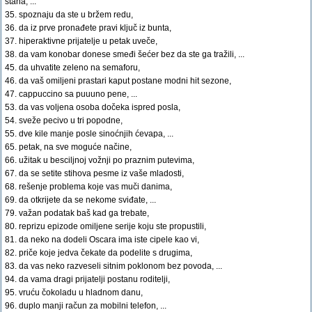
stana, ...
35. spoznaju da ste u bržem redu,
36. da iz prve pronađete pravi ključ iz bunta,
37. hiperaktivne prijatelje u petak uveče,
38. da vam konobar donese smeđi šećer bez da ste ga tražili, ...
45. da uhvatite zeleno na semaforu,
46. da vaš omiljeni prastari kaput postane modni hit sezone,
47. cappuccino sa puuuno pene, ...
53. da vas voljena osoba dočeka ispred posla,
54. sveže pecivo u tri popodne,
55. dve kile manje posle sinoćnjih ćevapa, ...
65. petak, na sve moguće načine,
66. užitak u besciljnoj vožnji po praznim putevima,
67. da se setite stihova pesme iz vaše mladosti,
68. rešenje problema koje vas muči danima,
69. da otkrijete da se nekome sviđate, ...
79. važan podatak baš kad ga trebate,
80. reprizu epizode omiljene serije koju ste propustili,
81. da neko na dodeli Oscara ima iste cipele kao vi,
82. priče koje jedva čekate da podelite s drugima,
83. da vas neko razveseli sitnim poklonom bez povoda, ...
94. da vama dragi prijatelji postanu roditelji,
95. vruću čokoladu u hladnom danu,
96. duplo manji račun za mobilni telefon, ...