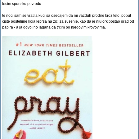
lecim sportsku povredu.
te noci sam se vratila kuci sa osecajem da mi vazduh prodire kroz telo, poput
ciste posteljine koja leprsa na zici za susenje, kao da je njujork postao grad od
papira - a ja dovoljno lagana da trcim po njegovim krovovima.