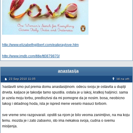
http://www.elizabethgilbert.com/eatpraylove.htm
http://www.imdb.com/title/tt0879870/
anastasija
23 Sep 2010 11:05
Idi na vrh
'nastavili smo put prema domu anastasijinom. odecu svoju je ostavila u duplji
drveta. kaljace je takodje tamo spustila. ostala je u lakoj, kratkoj haljinici. sama
je uzela moju torbu, predlozivsi da mi pomogne da je nosim. bosa, neobicno
lakog i skladnog hoda, isla je ispred mene veselo masuci torbom.
sve vreme smo razgovarali. opstiti sa njom je bilo veoma zanimljivo, na ma koju
temu. mozda je i zato zabavno, sto ima nekakva svoja, cudna o svemu
misljenja.