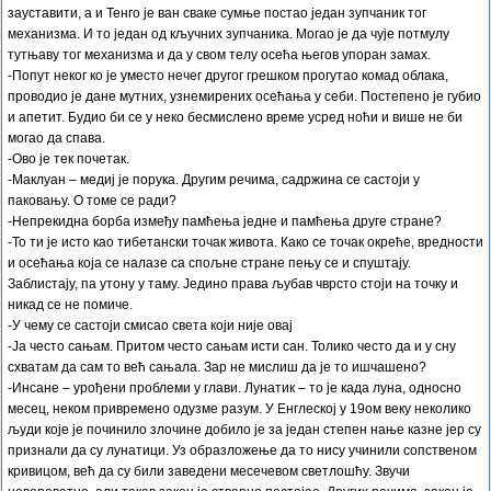
зауставити, а и Тенго је ван сваке сумње постао један зупчаник тог
механизма. И то један од кључних зупчаника. Могао је да чује потмулу
тутњаву тог механизма и да у свом телу осећа његов упоран замах.
-Попут неког ко је уместо нечег другог грешком прогутао комад облака,
проводио је дане мутних, узнемирених осећања у себи. Постепено је губио
и апетит. Будио би се у неко бесмислено време усред ноћи и више не би
могао да спава.
-Ово је тек почетак.
-Маклуан – медиј је порука. Другим речима, садржина се састоји у
паковању. О томе се ради?
-Непрекидна борба између памћења једне и памћења друге стране?
-То ти је исто као тибетански точак живота. Како се точак окреће, вредности
и осећања која се налазе са спољне стране пењу се и спуштају.
Заблистају, па утону у таму. Једино права љубав чврсто стоји на точку и
никад се не помиче.
-У чему се састоји смисао света који није овај
-Ја често сањам. Притом често сањам исти сан. Толико често да и у сну
схватам да сам то већ сањала. Зар не мислиш да је то ишчашено?
-Инсане – урођени проблеми у глави. Лунатик – то је када луна, односно
месец, неком привремено одузме разум. У Енглеској у 19ом веку неколико
људи које је починило злочине добило је за један степен нање казне јер су
признали да су лунатици. Уз образложење да то нису учинили сопственом
кривицом, већ да су били заведени месечевом светлошћу. Звучи