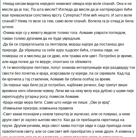
-Никад нисам видела ниједног немачког овчара који воли спанаћ. Она и не
мисли да је пас. Па шта мисли? Изгледа да мисли да је натприродно биће
које превазилази сопствену врсту. Суперпас? Или већ нешто. И зато воли
спанаћ? Нема то везе са тим, само воли спанаћ. Волела га је откад је била
штене.
-Очима које су у животу виделе толико тога. Аомаме узврати погледом,
таман толико дугачким да не буде увредљив.
-Да би се спријатељила са лептиром, мораш најпре да постанеш део
природе. Да збришеш са себе ауру људског бића, станеш овде, не
помераш се и мислиш да си дрво, или травка или цвет. Потребно је време,
али када почне да ти верује, спонтано се зближите.
-А ти многобројни лептири, попут знакова интерпункције који раздвајају ток
свести без почетка и краја, искрсавали су којегде, па се скривали. Кад год
би крочила у тај стакленик, Аомаме би губила осећај за време.
-За пијење чаја било јој је потребно, најблаже речено, бар трипут више
времена него обичном човеку. Личи ми на неку вилу која дубоко у шуми пије
окрепљујућу јутарњу росу, помисли Аомаме.
-Краја негде мора бити. Само што нигде не пише: „Ово је крај“.
-Измењени призори, измењена правила
-Свет какав познајем у неком тренутку је ишчезао, или се повукао, а неки
други свет је заузео његово место. Као да се пребацила скретница на
прузи. Другим речима, моја свест каква постоји овде и сада припада оном
првобитном свету, али се сам свет већ преобратио у неки други. А измена у