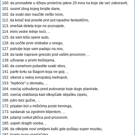
100. da pronađete u džepu prolećne jakne 20 evra na koje ste već zaboravili,
101. susret zbog kojeg brojite dane,
102. da svaki dan naučite nešto novo,
112. da kolač koji pravite prvi put ispadne fantastično,
113. smešak deteta koje ne poznajete,
114. miris vedre letnje noći, ...
125. da vam kiša opere auto,
126. da uočite prve visibabe u snegu,
127. pahulje koje vam padaju na nos,
128. da laste naprave gnezdo pod vašim prozorom, ...
139. uživanje u prvim trešnjama,
140. da osmehom pobedite svaki stres,
141. parfe tortu sa šlagom koja ne goji, ...
152. vikend u nekoj evropskoj metropoli,
153. "leptiriće" u stomaku, ...
164. osećaj uzbuđenja pred putovanje koje dugo planirate,
165. osećaj olakšanja kad otkopčate skijašku cipelu,
166. jutro bez gužve, ...
172. prijatan bol u mišićima posle treninga,
173. sastanak sa zgodnim klijentom, ...
184. jutarnji cvrkut ptičica pod prozorom,
185. uspeh dragih osoba, ..
196. da otkrijete novi omiljeni kafić gde puštaju super muziku,
197. livadu punu maslačaka,