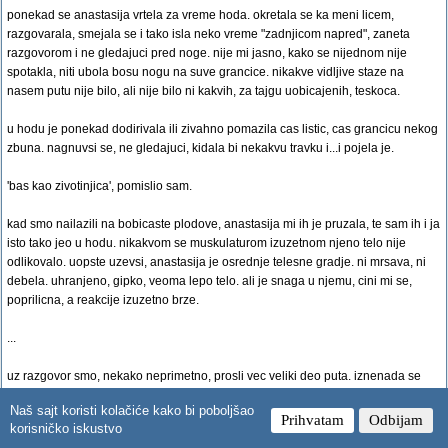
ponekad se anastasija vrtela za vreme hoda. okretala se ka meni licem,
razgovarala, smejala se i tako isla neko vreme "zadnjicom napred", zaneta
razgovorom i ne gledajuci pred noge. nije mi jasno, kako se nijednom nije
spotakla, niti ubola bosu nogu na suve grancice. nikakve vidljive staze na
nasem putu nije bilo, ali nije bilo ni kakvih, za tajgu uobicajenih, teskoca.
u hodu je ponekad dodirivala ili zivahno pomazila cas listic, cas grancicu nekog
zbuna. nagnuvsi se, ne gledajuci, kidala bi nekakvu travku i...i pojela je.
'bas kao zivotinjica', pomislio sam.
kad smo nailazili na bobicaste plodove, anastasija mi ih je pruzala, te sam ih i ja
isto tako jeo u hodu. nikakvom se muskulaturom izuzetnom njeno telo nije
odlikovalo. uopste uzevsi, anastasija je osrednje telesne gradje. ni mrsava, ni
debela. uhranjeno, gipko, veoma lepo telo. ali je snaga u njemu, cini mi se,
poprilicna, a reakcije izuzetno brze.
...
uz razgovor smo, nekako neprimetno, prosli vec veliki deo puta. iznenada se
anastasija zaustavi, spusti moju torbu pod drvo i razdragano saopsti: evo nas
Naš sajt koristi kolačiće kako bi poboljšao
kod kuce!
Prihvatam
Odbijam
korisničko iskustvo
obazreo sam se oko sebe. nevelika uredna poljana, cvece medju