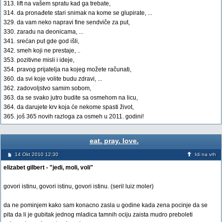
313. lift na vašem spratu kad ga trebate,
314. da pronađete stari snimak na kome se glupirate, ...
329. da vam neko napravi fine sendviče za put,
330. zaradu na deonicama, ...
341. srećan put gde god išli,
342. smeh koji ne prestaje, ..
353. pozitivne misli i ideje,
354. pravog prijatelja na kojeg možete računati,
360. da svi koje volite budu zdravi, ...
362. zadovoljstvo samim sobom,
363. da se svako jutro budite sa osmehom na licu,
364. da darujete krv koja će nekome spasti život,
365. još 365 novih razloga za osmeh u 2011. godini!
eat. pray. love.
14 Okt 2010 12:30
Idi na vrh
elizabet gilbert - "jedi, moli, voli"
govori istinu, govori istinu, govori istinu. (seril luiz moler)
da ne pominjem kako sam konacno zasla u godine kada zena pocinje da se
pita da li je gubitak jednog mladica tamnih ociju zaista mudro preboleti