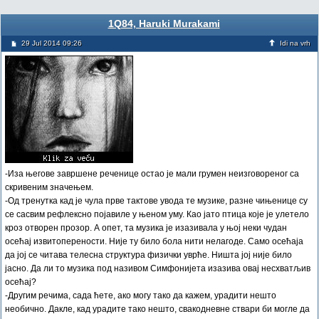
1Q84, Haruki Murakami
29 Jul 2014 09:26
Idi na vrh
-Иза његове завршене реченице остао је мали грумен неизговореног са
скривеним значењем.
-Од тренутка кад је чула прве тактове увода те музике, разне чињенице су
се сасвим рефлексно појавиле у њеном уму. Као јато птица које је улетело
кроз отворен прозор. А опет, та музика је изазивала у њој неки чудан
осећај извитоперености. Није ту било бола нити нелагоде. Само осећаја
да јој се читава телесна структура физички уврће. Ништа јој није било
јасно. Да ли то музика под називом Симфонијета изазива овај несхватљив
осећај?
-Другим речима, сада ћете, ако могу тако да кажем, урадити нешто
необично. Дакле, кад урадите тако нешто, свакодневне ствари би могле да