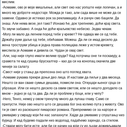
мислим.
-Аомаме, ово је моје мишљење, али свет око нас уопште није логичан, а и
много му доброте недостаје. Можда је тако, али сада више не може да се
замени. Одавно је истекао рок за рекламацију. А и рачун смо бацили. Да
знаш. Али нема везе, јел тако? Ионако ће, док трепнемо, доћи крај света.
То звучи забавно. А онда ће доћи краљевство небеско. Једва чекам.
-Могу ли мало да легнем поред тебе у кревет? Не одваја ми се од тебе.
Држаћу руке даље од тебе, обећавам. Можеш. Да ли се икад десило да
жена троструки убица и једна права полицајка леже у истом кревету,
мислила је Аомаме и дивила се. Чудан је овај свет.
-Али, зар није глупо имати велике груди? Кад потрчиш оне ти поскакују, а
срамота те кад сушиш брусхалтер – као да си на конопац окачила две
чиније за салату.
-Свест није у стању да препозна оно што поглед хвата.
-Аомаме рукама прекри доњи део лица. И настави да пиљи у два месеца.
Нешто се ван сваке сумње дешава, помисли она. Откуцаји њеног срца се
убрзаше. Или се нешто десило са овим светом, или се нешто догодило са
мном – једно је од та два. Да ли је проблем у боци, или у чепу?
-Него, Тенго, немој у овом тренутку много да лупаш главу. Само се
препусти. Није ово нешто што се дешава бог зна колико пута у животу. Ово
ти је свет из раскошног пикарског романа. Припремимо се за најгоре и
уживајмо у смраду који ће нас запахнути. Хајде да уживамо у спуштању низ
бујицу. И кад будемо падали низ водопад, падаћемо зајендо, са стилом.
-Ствари могу бити исте, али би се начин на који су их људи доживљавали