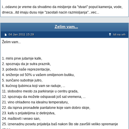
i...odavno je vreme da shvatimo da misljenje da "stvari" poput kamenja, vode,
drveca...itd imaju dusu nije "zaostali nacin razmisljanja"...vec...
Zelim vam...
04 Jan 2011 15:29
Idi na vrh
Želim vam...
1. miris prve jutarnje kafe,
2. spoznaju da je sutra praznik,
3. pobedu naše reprezentacije,
4. sniženje od 50% u vašem omiljenom butiku,
5. sunčano subotnje jutro,
6. kućnog ljubimca koji vam se raduje, ...
11. slobodno mesto za parkiranje u centru grada,
12. spoznaju da možete odspavati još sat vremena, ...
21. vino ohlađeno na idealnu temperaturu,
22. da isprva pronađete pantalone koje vam dobro stoje,
23. kafu s prijateljima iz detinjstva,
24. maštovit i veseo san,
25. iznenadnu posetu prijatelja baš nakon što ste završili veliko spremanje