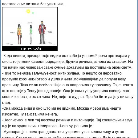
постављање питања без упитника.
-Када пишем, призоре које видим око себе ја уз помоћ речи претварам у
оно што је мени самом природније. Другим речима, изнова их стварам. На
тај начин као човек ван сваке сумње доказујем да постојим на овом свету.
-Није то некаква заљубљеност, нити жудња. То нешто се вероватно
провукло кроз неки отвор и ушло у њега, покушавајући да попуни неку
празнину. Тако се он осећао. Није она направила ту празнину. То је нешто
што постоји у Тенгу још од раније. Она је само у њу уперила специјалан
сноп и изнова је осветлила. Не, није то жудња. Пре ће бити да је у питању
глад.
-Она можда види и оно што ми не видимо. Можда у себи има нешто
изузетно. Ту заиста има нечега.
-Неописиво је леп тај несклад речника и интонације. Тај специфичан звук
њу је на чудан начин смиривао. Њега ћу, решила је.
-Мушкарац је посматрао драматичну промену на њеном лицу и гутао
кнедлу. Кад се она намршти, већина мушкараца устукне. Да је мало дете,