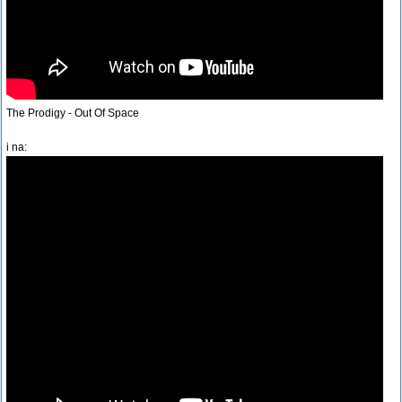
The Prodigy - Out Of Space
i na: