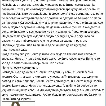
чињеницама која се ту одиграла, у овом тренутку само је ограничена.
Највећи део новог света скреће управо из првобитног света каквог ја
познајем. Стога у мом животу углавном (у овом тренутку) нема посебних
проблема. Али како „измена једног његовог дела“ буде одмицала, око мене
ће вероватно настајати све веће промене. А одступања ће мало по мало
да нарастају. Од случаја до случаја, те неправилности могле би да наруше
логику мојих поступака и наведу ме да чиним кобне грешке. А ако до тога
дође, то би за мене дословце могло бити фатално. Паралелни светови.
-Та девојка можда путем додира својих прстију и длана покушава да
размени неке информације које не успева да саопшти речима.
-Толико је дубока била та тишина да се чинило да на њу треба
наштимовати слух.
-Када је наћулио ухо, Тенго је имао утисак да та тишина има неколико
значења. Није у питању било пуко одсуство било каквог звука. Било је то
као да је сама тишина говорила нешто о себи.
-Тело је човеку светилиште
-Изгледаш као да живиш с нечим што држиш у себи. С нечим веома
тешким. Осетила сам то чим сам те упознала. Ти имаш оштар, одлучан
поглед. И сама, заправо, носим нешто слично у себи. Нешто што је веома
тешко. Зато и знам. Нема разлога да журиш. Али, било би добро да то
једном избациш из себе. Ја умем одлично да чувам тајну, а знам и неколико
врло практичних механизама. Ако их будеш применила како треба, могли
би ти бити од користи.