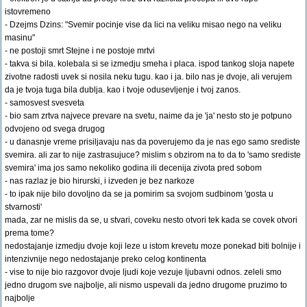
istovremeno
- Dzejms Dzins: "Svemir pocinje vise da lici na veliku misao nego na veliku
masinu"
- ne postoji smrt Stejne i ne postoje mrtvi
- takva si bila. kolebala si se izmedju smeha i placa. ispod tankog sloja napete
zivotne radosti uvek si nosila neku tugu. kao i ja. bilo nas je dvoje, ali verujem
da je tvoja tuga bila dublja. kao i tvoje odusevljenje i tvoj zanos.
- samosvest svesveta
- bio sam zrtva najvece prevare na svetu, naime da je 'ja' nesto sto je potpuno
odvojeno od svega drugog
- u danasnje vreme prisiljavaju nas da poverujemo da je nas ego samo srediste
svemira. ali zar to nije zastrasujuce? mislim s obzirom na to da to 'samo srediste
svemira' ima jos samo nekoliko godina ili decenija zivota pred sobom
- nas razlaz je bio hirurski, i izveden je bez narkoze
- to ipak nije bilo dovoljno da se ja pomirim sa svojom sudbinom 'gosta u
stvarnosti'
mada, zar ne mislis da se, u stvari, coveku nesto otvori tek kada se covek otvori
prema tome?
nedostajanje izmedju dvoje koji leze u istom krevetu moze ponekad biti bolnije i
intenzivnije nego nedostajanje preko celog kontinenta
- vise to nije bio razgovor dvoje ljudi koje vezuje ljubavni odnos. zeleli smo
jedno drugom sve najbolje, ali nismo uspevali da jedno drugome pruzimo to
najbolje