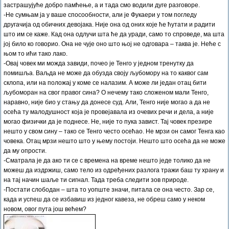
застрашујуће добро памћење, а и тада смо водили дуге разговоре.
-Не сумњам ја у ваше спосообности, али је Фукаери у том погледу
другачија од обичних девојака. Није она од оних које ће ћутати и радити
што им се каже. Кад она одлучи шта ће да уради, само то спроведе, ма шта
јој било ко говорио. Она не чује оно што њој не одговара – таква је. Неће с
њом то ићи тако лако.
-Овај човек ми можда завиди, почео је Тенго у једном тренутку да
помишља. Ваљда не може да обузда своју љубомору на то каквог сам
склопа, или на положај у коме се налазим. А може ли један отац бити
љубоморан на свог правог сина? О нечему тако сложеном мали Тенго,
наравно, није био у стању да донесе суд. Али, Тенго није могао а да не
осећа ту малодушност која је провејавала из очевих речи и дела, а није
могао физички да је поднесе. Не, није то пука завист. Тај човек презире
нешто у свом сину – тако се Тенго често осећао. Не мрзи он самог Тенга као
човека. Отац мрзи нешто што у њему постоји. Нешто што осећа да не може
да му опрости.
-Сматрала је да ако ти се с времена на време нешто једе толико да не
можеш да издржиш, само тело из одређених разлога тражи баш ту храну и
на тај начин шаље ти сигнал. Тада треба следити зов природе.
-Постати слободан – шта то уопште значи, питала се она често. Зар се,
када и успеш да се избавиш из једног кавеза, не обреш само у неком
новом, овог пута још већем?