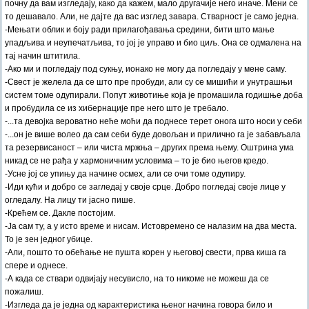
почну да вам изгледају, како да кажем, мало другачије него иначе. Мени се
то дешавало. Али, не дајте да вас изглед завара. Стварност је само једна.
-Мењати облик и боју ради прилагођавања средини, бити што мање
упадљива и неупечатљива, то јој је управо и био циљ. Она се одмалена на
тај начин штитила.
-Ако ми и погледају под сукњу, ионако не могу да погледају у мене саму.
-Свест је желела да се што пре пробуди, али су се мишићи и унутрашњи
систем томе одупирали. Попут животиње која је промашила годишње доба
и пробудила се из хибернације пре него што је требало.
-...та девојка вероватно неће моћи да поднесе терет онога што носи у себи
-...он је више волео да сам себи буде довољан и прилично га је забављала
та резервисаност – или чиста мржња – других према њему. Оштрина ума
никад се не рађа у хармоничним условима – то је био његов кредо.
-Усне јој се упињу да начине осмех, али се очи томе одупиру.
-Иди кући и добро се загледај у своје срце. Добро погледај своје лице у
огледалу. На лицу ти јасно пише.
-Крећем се. Дакле постојим.
-Ја сам ту, а у исто време и нисам. Истовремено се налазим на два места.
То је зен једног убице.
-Али, пошто то обећање не пушта корен у његовој свести, прва киша га
спере и однесе.
-А када се ствари одвијају несувисло, на то никоме не можеш да се
пожалиш.
-Изгледа да је једна од карактеристика њеног начина говора било и