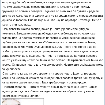
застрашујуће добро памћење, а и тада смо водили дуге разговоре.
-Не сумњам ја у ваше спосообности, али је Фукаери у том погледу
другачија од обичних девојака. Није она од оних које ће ћутати и радити
што им се каже. Кад она одлучи шта ће да уради, само то спроведе, ма шта
јој било ко говорио. Она не чује оно што њој не одговара – таква је. Неће с
њом то ићи тако лако.
-Овај човек ми можда завиди, почео је Тенго у једном тренутку да
помишља. Ваљда не може да обузда своју љубомору на то каквог сам
склопа, или на положај у коме се налазим. А може ли један отац бити
љубоморан на свог правог сина? О нечему тако сложеном мали Тенго,
наравно, није био у стању да донесе суд. Али, Тенго није могао а да не
осећа ту малодушност која је провејавала из очевих речи и дела, а није
могао физички да је поднесе. Не, није то пука завист. Тај човек презире
нешто у свом сину – тако се Тенго често осећао. Не мрзи он самог Тенга као
човека. Отац мрзи нешто што у њему постоји. Нешто што осећа да не може
да му опрости.
-Сматрала је да ако ти се с времена на време нешто једе толико да не
можеш да издржиш, само тело из одређених разлога тражи баш ту храну и
на тај начин шаље ти сигнал. Тада треба следити зов природе.
-Постати слободан – шта то уопште значи, питала се она често. Зар се,
када и успеш да се избавиш из једног кавеза, не обреш само у неком
новом, овог пута још већем?