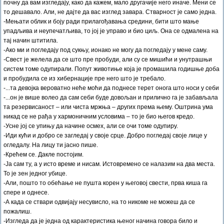
почну да вам изгледају, како да кажем, мало другачије него иначе. Мени се
то дешавало. Али, не дајте да вас изглед завара. Стварност је само једна.
-Мењати облик и боју ради прилагођавања средини, бити што мање
упадљива и неупечатљива, то јој је управо и био циљ. Она се одмалена на
тај начин штитила.
-Ако ми и погледају под сукњу, ионако не могу да погледају у мене саму.
-Свест је желела да се што пре пробуди, али су се мишићи и унутрашњи
систем томе одупирали. Попут животиње која је промашила годишње доба
и пробудила се из хибернације пре него што је требало.
-...та девојка вероватно неће моћи да поднесе терет онога што носи у себи
-...он је више волео да сам себи буде довољан и прилично га је забављала
та резервисаност – или чиста мржња – других према њему. Оштрина ума
никад се не рађа у хармоничним условима – то је био његов кредо.
-Усне јој се упињу да начине осмех, али се очи томе одупиру.
-Иди кући и добро се загледај у своје срце. Добро погледај своје лице у
огледалу. На лицу ти јасно пише.
-Крећем се. Дакле постојим.
-Ја сам ту, а у исто време и нисам. Истовремено се налазим на два места.
То је зен једног убице.
-Али, пошто то обећање не пушта корен у његовој свести, прва киша га
спере и однесе.
-А када се ствари одвијају несувисло, на то никоме не можеш да се
пожалиш.
-Изгледа да је једна од карактеристика њеног начина говора било и