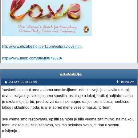
http://www.elizabethgilbert.com/eatpraylove.htm
http://www.imdb.com/title/tt0879870/
anastasija
23 Sep 2010 11:05
Idi na vrh
'nastavili smo put prema domu anastasijinom. odecu svoju je ostavila u duplji
drveta. kaljace je takodje tamo spustila. ostala je u lakoj, kratkoj haljinici. sama
je uzela moju torbu, predlozivsi da mi pomogne da je nosim. bosa, neobicno
lakog i skladnog hoda, isla je ispred mene veselo masuci torbom.
sve vreme smo razgovarali. opstiti sa njom je bilo veoma zanimljivo, na ma koju
temu. mozda je i zato zabavno, sto ima nekakva svoja, cudna o svemu
misljenja.