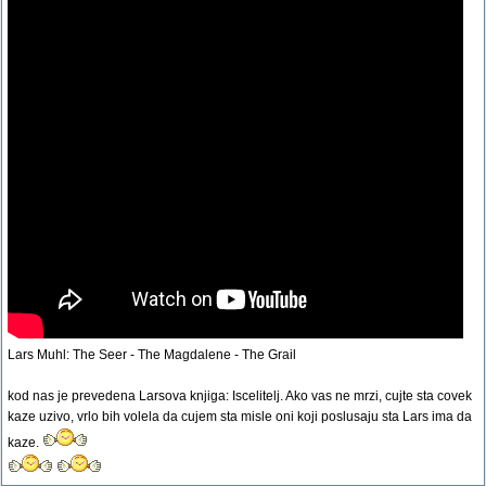
Lars Muhl: The Seer - The Magdalene - The Grail
kod nas je prevedena Larsova knjiga: Iscelitelj. Ako vas ne mrzi, cujte sta covek
kaze uzivo, vrlo bih volela da cujem sta misle oni koji poslusaju sta Lars ima da
kaze.