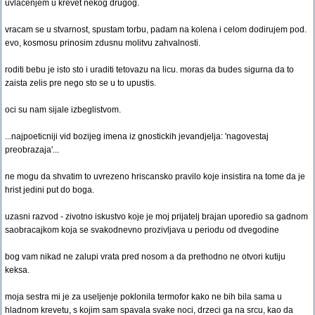
uvlacenjem u krevet nekog drugog.
vracam se u stvarnost, spustam torbu, padam na kolena i celom dodirujem pod.
evo, kosmosu prinosim zdusnu molitvu zahvalnosti.
roditi bebu je isto sto i uraditi tetovazu na licu. moras da budes sigurna da to
zaista zelis pre nego sto se u to upustis.
oci su nam sijale izbeglistvom.
...najpoeticniji vid bozijeg imena iz gnostickih jevandjelja: 'nagovestaj
preobrazaja'...
ne mogu da shvatim to uvrezeno hriscansko pravilo koje insistira na tome da je
hrist jedini put do boga.
uzasni razvod - zivotno iskustvo koje je moj prijatelj brajan uporedio sa gadnom
saobracajkom koja se svakodnevno prozivljava u periodu od dvegodine
bog vam nikad ne zalupi vrata pred nosom a da prethodno ne otvori kutiju
keksa.
moja sestra mi je za useljenje poklonila termofor kako ne bih bila sama u
hladnom krevetu, s kojim sam spavala svake noci, drzeci ga na srcu, kao da