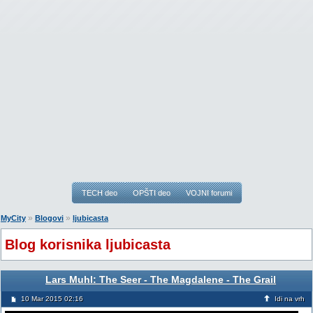
TECH deo
OPŠTI deo
VOJNI forumi
»
»
MyCity
Blogovi
ljubicasta
Blog korisnika ljubicasta
Lars Muhl: The Seer - The Magdalene - The Grail
10 Mar 2015 02:16
Idi na vrh