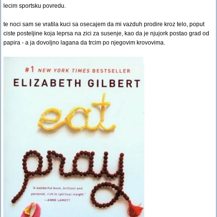
lecim sportsku povredu.
te noci sam se vratila kuci sa osecajem da mi vazduh prodire kroz telo, poput
ciste posteljine koja leprsa na zici za susenje, kao da je njujork postao grad od
papira - a ja dovoljno lagana da trcim po njegovim krovovima.