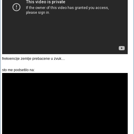
frekvencije zemlje prebacene u zvuk....
sto me podsetilo na: