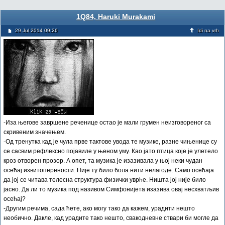
1Q84, Haruki Murakami
29 Jul 2014 09:26
Idi na vrh
-Иза његове завршене реченице остао је мали грумен неизговореног са
скривеним значењем.
-Од тренутка кад је чула прве тактове увода те музике, разне чињенице су
се сасвим рефлексно појавиле у њеном уму. Као јато птица које је улетело
кроз отворен прозор. А опет, та музика је изазивала у њој неки чудан
осећај извитоперености. Није ту било бола нити нелагоде. Само осећаја
да јој се читава телесна структура физички уврће. Ништа јој није било
јасно. Да ли то музика под називом Симфонијета изазива овај несхватљив
осећај?
-Другим речима, сада ћете, ако могу тако да кажем, урадити нешто
необично. Дакле, кад урадите тако нешто, свакодневне ствари би могле да