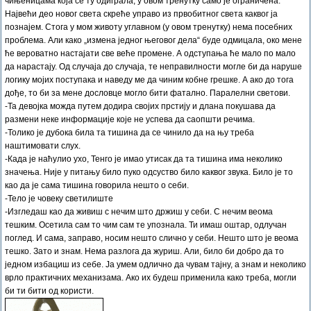
чињеницама која се ту одиграла, у овом тренутку само је ограничена.
Највећи део новог света скреће управо из првобитног света каквог ја
познајем. Стога у мом животу углавном (у овом тренутку) нема посебних
проблема. Али како „измена једног његовог дела“ буде одмицала, око мене
ће вероватно настајати све веће промене. А одступања ће мало по мало
да нарастају. Од случаја до случаја, те неправилности могле би да наруше
логику мојих поступака и наведу ме да чиним кобне грешке. А ако до тога
дође, то би за мене дословце могло бити фатално. Паралелни светови.
-Та девојка можда путем додира својих прстију и длана покушава да
размени неке информације које не успева да саопшти речима.
-Толико је дубока била та тишина да се чинило да на њу треба
наштимовати слух.
-Када је наћулио ухо, Тенго је имао утисак да та тишина има неколико
значења. Није у питању било пуко одсуство било каквог звука. Било је то
као да је сама тишина говорила нешто о себи.
-Тело је човеку светилиште
-Изгледаш као да живиш с нечим што држиш у себи. С нечим веома
тешким. Осетила сам то чим сам те упознала. Ти имаш оштар, одлучан
поглед. И сама, заправо, носим нешто слично у себи. Нешто што је веома
тешко. Зато и знам. Нема разлога да журиш. Али, било би добро да то
једном избациш из себе. Ја умем одлично да чувам тајну, а знам и неколико
врло практичних механизама. Ако их будеш применила како треба, могли
би ти бити од користи.