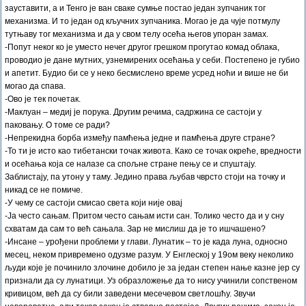
зауставити, а и Тенго је ван сваке сумње постао један зупчаник тог
механизма. И то један од кључних зупчаника. Могао је да чује потмулу
тутњаву тог механизма и да у свом телу осећа његов упоран замах.
-Попут неког ко је уместо нечег другог грешком прогутао комад облака,
проводио је дане мутних, узнемирених осећања у себи. Постепено је губио
и апетит. Будио би се у неко бесмислено време усред ноћи и више не би
могао да спава.
-Ово је тек почетак.
-Маклуан – медиј је порука. Другим речима, садржина се састоји у
паковању. О томе се ради?
-Непрекидна борба између памћења једне и памћења друге стране?
-То ти је исто као тибетански точак живота. Како се точак окреће, вредности
и осећања која се налазе са спољне стране пењу се и спуштају.
Заблистају, па утону у таму. Једино права љубав чврсто стоји на точку и
никад се не помиче.
-У чему се састоји смисао света који није овај
-Ја често сањам. Притом често сањам исти сан. Толико често да и у сну
схватам да сам то већ сањала. Зар не мислиш да је то ишчашено?
-Инсане – урођени проблеми у глави. Лунатик – то је када луна, односно
месец, неком привремено одузме разум. У Енглеској у 19ом веку неколико
људи које је починило злочине добило је за један степен нање казне јер су
признали да су лунатици. Уз образложење да то нису учинили сопственом
кривицом, већ да су били заведени месечевом светлошћу. Звучи