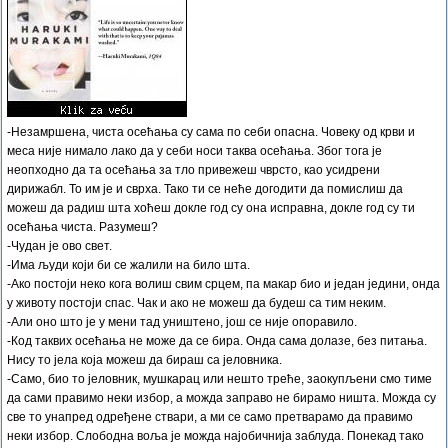
-Незамршена, чиста осећања су сама по себи опасна. Човеку од крви и
меса није нимало лако да у себи носи таква осећања. Због тога је
неопходно да та осећања за тло привежеш чврсто, као усидрени
дирижабл. То им је и сврха. Тако ти се неће догодити да помислиш да
можеш да радиш шта хоћеш докле год су она исправна, докле год су ти
осећања чиста. Разумеш?
-Чудан је ово свет.
-Има људи који би се жалили на било шта.
-Ако постоји неко кога волиш свим срцем, па макар био и један једини, онда
у животу постоји спас. Чак и ако не можеш да будеш са тим неким.
-Али оно што је у мени тад уништено, још се није опоравило.
-Код таквих осећања не може да се бира. Онда сама долазе, без питања.
Нису то јела која можеш да бираш са јеловника.
-Само, био то јеловник, мушкарац или нешто треће, заокупљени смо тиме
да сами правимо неки избор, а можда заправо не бирамо ништа. Можда су
све то унапред одређене ствари, а ми се само претварамо да правимо
неки избор. Слободна воља је можда најобичнија заблуда. Понекад тако