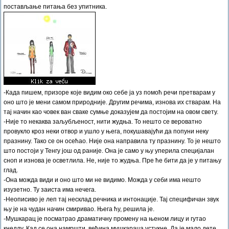
постављање питања без упитника.
-Када пишем, призоре које видим око себе ја уз помоћ речи претварам у
оно што је мени самом природније. Другим речима, изнова их стварам. На
тај начин као човек ван сваке сумње доказујем да постојим на овом свету.
-Није то некаква заљубљеност, нити жудња. То нешто се вероватно
провукло кроз неки отвор и ушло у њега, покушавајући да попуни неку
празнину. Тако се он осећао. Није она направила ту празнину. То је нешто
што постоји у Тенгу још од раније. Она је само у њу уперила специјалан
сноп и изнова је осветлила. Не, није то жудња. Пре ће бити да је у питању
глад.
-Она можда види и оно што ми не видимо. Можда у себи има нешто
изузетно. Ту заиста има нечега.
-Неописиво је леп тај несклад речника и интонације. Тај специфичан звук
њу је на чудан начин смиривао. Њега ћу, решила је.
-Мушкарац је посматрао драматичну промену на њеном лицу и гутао
кнедлу. Кад се она намршти, већина мушкараца устукне. Да је мало дете,