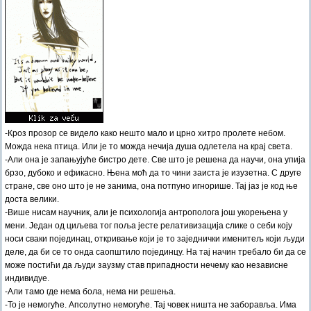
-Кроз прозор се видело како нешто мало и црно хитро пролете небом.
Можда нека птица. Или је то можда нечија душа одлетела на крај света.
-Али она је запањујуће бистро дете. Све што је решена да научи, она упија
брзо, дубоко и ефикасно. Њена моћ да то чини заиста је изузетна. С друге
стране, све оно што је не занима, она потпуно игнорише. Тај јаз је код ње
доста велики.
-Више нисам научник, али је психологија антрополога још укорењена у
мени. Један од циљева тог поља јесте релативизација слике о себи коју
носи сваки појединац, откривање који је то заједнички именитељ који људи
деле, да би се то онда саопштило појединцу. На тај начин требало би да се
може постићи да људи заузму став припадности нечему као независне
индивидуе.
-Али тамо где нема бола, нема ни решења.
-То је немогуће. Апсолутно немогуће. Тај човек ништа не заборавља. Има