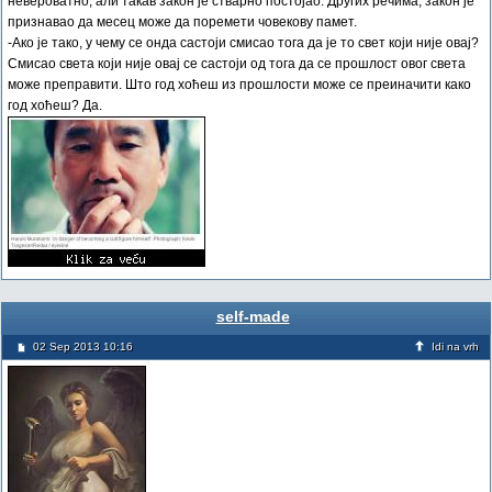
невероватно, али такав закон је стварно постојао. Других речима, закон је
признавао да месец може да поремети човекову памет.
-Ако је тако, у чему се онда састоји смисао тога да је то свет који није овај?
Смисао света који није овај се састоји од тога да се прошлост овог света
може преправити. Што год хоћеш из прошлости може се преиначити како
год хоћеш? Да.
self-made
02 Sep 2013 10:16
Idi na vrh