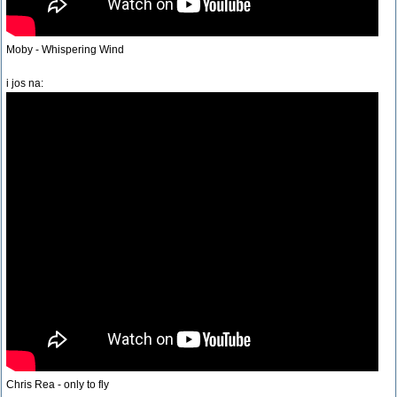
Moby - Whispering Wind
i jos na:
Chris Rea - only to fly