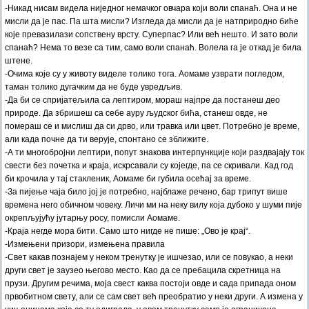
-Никад нисам видела ниједног немачког овчара који воли спанаћ. Она и не
мисли да је пас. Па шта мисли? Изгледа да мисли да је натприродно биће
које превазилази сопствену врсту. Суперпас? Или већ нешто. И зато воли
спанаћ? Нема то везе са тим, само воли спанаћ. Волела га је откад је била
штене.
-Очима које су у животу виделе толико тога. Аомаме узврати погледом,
таман толико дугачким да не буде увредљив.
-Да би се спријатељила са лептиром, мораш најпре да постанеш део
природе. Да збришеш са себе ауру људског бића, станеш овде, не
помераш се и мислиш да си дрво, или травка или цвет. Потребно је време,
али када почне да ти верује, спонтано се зближите.
-А ти многобројни лептири, попут знакова интерпункције који раздвајају ток
свести без почетка и краја, искрсавали су којегде, па се скривали. Кад год
би крочила у тај стакленик, Аомаме би губила осећај за време.
-За пијење чаја било јој је потребно, најблаже речено, бар трипут више
времена него обичном човеку. Личи ми на неку вилу која дубоко у шуми пије
окрепљујућу јутарњу росу, помисли Аомаме.
-Краја негде мора бити. Само што нигде не пише: „Ово је крај“.
-Измењени призори, измењена правила
-Свет какав познајем у неком тренутку је ишчезао, или се повукао, а неки
други свет је заузео његово место. Као да се пребацила скретница на
прузи. Другим речима, моја свест каква постоји овде и сада припада оном
првобитном свету, али се сам свет већ преобратио у неки други. А измена у