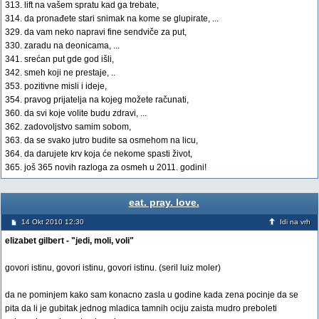
313. lift na vašem spratu kad ga trebate,
314. da pronađete stari snimak na kome se glupirate, ...
329. da vam neko napravi fine sendviče za put,
330. zaradu na deonicama, ...
341. srećan put gde god išli,
342. smeh koji ne prestaje, ..
353. pozitivne misli i ideje,
354. pravog prijatelja na kojeg možete računati,
360. da svi koje volite budu zdravi, ...
362. zadovoljstvo samim sobom,
363. da se svako jutro budite sa osmehom na licu,
364. da darujete krv koja će nekome spasti život,
365. još 365 novih razloga za osmeh u 2011. godini!
eat. pray. love.
14 Okt 2010 12:30
Idi na vrh
elizabet gilbert - "jedi, moli, voli"
govori istinu, govori istinu, govori istinu. (seril luiz moler)
da ne pominjem kako sam konacno zasla u godine kada zena pocinje da se
pita da li je gubitak jednog mladica tamnih ociju zaista mudro preboleti