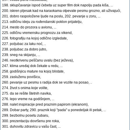
198. sklupčavanje ispod ćebeta uz super film dok napolju pada kiša, ...
200. iskren pljesak kad na karaokama otpevate pesmu grozno, ali uživajući,
201. dobro raspoložene ljude na poslu, 202. pevanje u zoru, ...
213. odličnu ideju za rođendanski poklon prijatelju,
214. mesto do prozora u avionu, ...
225. odličnu vremensku prognozu za vikend,
226. fotografiju na kojoj odlično izgledate,
227. poljubac za laku noć, ..
238. poljubac za dobro jutro,
239. sneg na skijanju, ...
246. neotkrivenu peščanu uvalu (bez ježeva),
247. klima uređaj dok čekate u redu, ...
258. godišnjicu mature na kojoj blistate,
259. zasluženu povišicu,
260. pevanje uz pesmu s radija dok se vozite na posao, ..
274. život s onima koje volite,
275. da se rešite štetnih navika,
276. lepo vreme na godišnjem, ...
288. nalet inspiracije pred praznim papirom (ekranom),
289. Dobar party, 290. praznik koji "pada" u ponedeljak ili petak, ...
299. bezbolnu posetu zubaru,
300. prezentaciju dovršenu pre roka,
301. duhovitu zdravicu u vašu čast, ...