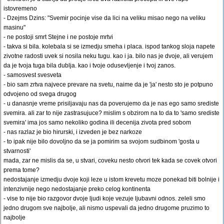
istovremeno
- Dzejms Dzins: "Svemir pocinje vise da lici na veliku misao nego na veliku
masinu"
- ne postoji smrt Stejne i ne postoje mrtvi
- takva si bila. kolebala si se izmedju smeha i placa. ispod tankog sloja napete
zivotne radosti uvek si nosila neku tugu. kao i ja. bilo nas je dvoje, ali verujem
da je tvoja tuga bila dublja. kao i tvoje odusevljenje i tvoj zanos.
- samosvest svesveta
- bio sam zrtva najvece prevare na svetu, naime da je 'ja' nesto sto je potpuno
odvojeno od svega drugog
- u danasnje vreme prisiljavaju nas da poverujemo da je nas ego samo srediste
svemira. ali zar to nije zastrasujuce? mislim s obzirom na to da to 'samo srediste
svemira' ima jos samo nekoliko godina ili decenija zivota pred sobom
- nas razlaz je bio hirurski, i izveden je bez narkoze
- to ipak nije bilo dovoljno da se ja pomirim sa svojom sudbinom 'gosta u
stvarnosti'
mada, zar ne mislis da se, u stvari, coveku nesto otvori tek kada se covek otvori
prema tome?
nedostajanje izmedju dvoje koji leze u istom krevetu moze ponekad biti bolnije i
intenzivnije nego nedostajanje preko celog kontinenta
- vise to nije bio razgovor dvoje ljudi koje vezuje ljubavni odnos. zeleli smo
jedno drugom sve najbolje, ali nismo uspevali da jedno drugome pruzimo to
najbolje