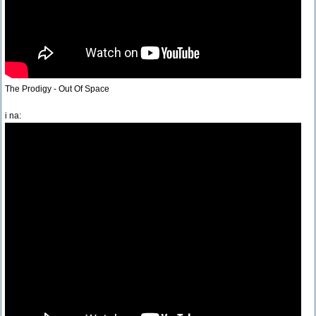
The Prodigy - Out Of Space
i na: