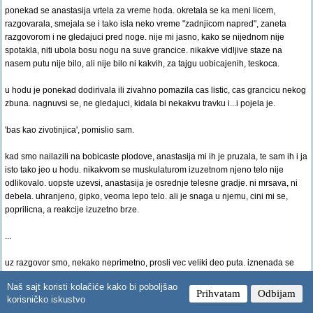
ponekad se anastasija vrtela za vreme hoda. okretala se ka meni licem,
razgovarala, smejala se i tako isla neko vreme "zadnjicom napred", zaneta
razgovorom i ne gledajuci pred noge. nije mi jasno, kako se nijednom nije
spotakla, niti ubola bosu nogu na suve grancice. nikakve vidljive staze na
nasem putu nije bilo, ali nije bilo ni kakvih, za tajgu uobicajenih, teskoca.
u hodu je ponekad dodirivala ili zivahno pomazila cas listic, cas grancicu nekog
zbuna. nagnuvsi se, ne gledajuci, kidala bi nekakvu travku i...i pojela je.
'bas kao zivotinjica', pomislio sam.
kad smo nailazili na bobicaste plodove, anastasija mi ih je pruzala, te sam ih i ja
isto tako jeo u hodu. nikakvom se muskulaturom izuzetnom njeno telo nije
odlikovalo. uopste uzevsi, anastasija je osrednje telesne gradje. ni mrsava, ni
debela. uhranjeno, gipko, veoma lepo telo. ali je snaga u njemu, cini mi se,
poprilicna, a reakcije izuzetno brze.
...
uz razgovor smo, nekako neprimetno, prosli vec veliki deo puta. iznenada se
anastasija zaustavi, spusti moju torbu pod drvo i razdragano saopsti: evo nas
Naš sajt koristi kolačiće kako bi poboljšao
kod kuce!
Prihvatam
Odbijam
korisničko iskustvo
obazreo sam se oko sebe. nevelika uredna poljana, cvece medju