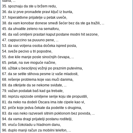
stana, ...
35. spoznaju da ste u bržem redu,
36. da iz prve pronađete pravi ključ iz bunta,
37. hiperaktivne prijatelje u petak uveče,
38. da vam konobar donese smeđi šećer bez da ste ga tražili, ...
45. da uhvatite zeleno na semaforu,
46. da vaš omiljeni prastari kaput postane modni hit sezone,
47. cappuccino sa puuuno pene, ...
53. da vas voljena osoba dočeka ispred posla,
54. sveže pecivo u tri popodne,
55. dve kile manje posle sinoćnjih ćevapa, ...
65. petak, na sve moguće načine,
66. užitak u besciljnoj vožnji po praznim putevima,
67. da se setite stihova pesme iz vaše mladosti,
68. rešenje problema koje vas muči danima,
69. da otkrijete da se nekome sviđate, ...
79. važan podatak baš kad ga trebate,
80. reprizu epizode omiljene serije koju ste propustili,
81. da neko na dodeli Oscara ima iste cipele kao vi,
82. priče koje jedva čekate da podelite s drugima,
83. da vas neko razveseli sitnim poklonom bez povoda, ...
94. da vama dragi prijatelji postanu roditelji,
95. vruću čokoladu u hladnom danu,
96. duplo manji račun za mobilni telefon, ...