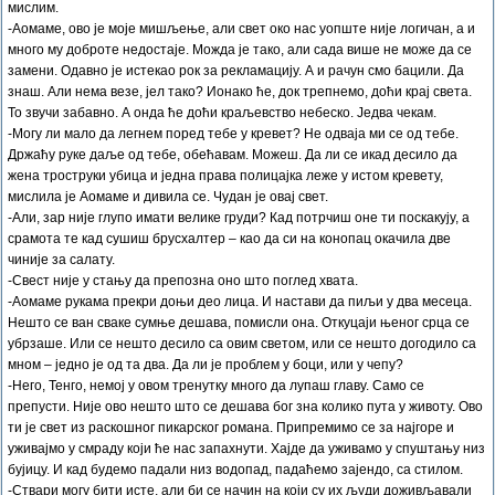
мислим.
-Аомаме, ово је моје мишљење, али свет око нас уопште није логичан, а и
много му доброте недостаје. Можда је тако, али сада више не може да се
замени. Одавно је истекао рок за рекламацију. А и рачун смо бацили. Да
знаш. Али нема везе, јел тако? Ионако ће, док трепнемо, доћи крај света.
То звучи забавно. А онда ће доћи краљевство небеско. Једва чекам.
-Могу ли мало да легнем поред тебе у кревет? Не одваја ми се од тебе.
Држаћу руке даље од тебе, обећавам. Можеш. Да ли се икад десило да
жена троструки убица и једна права полицајка леже у истом кревету,
мислила је Аомаме и дивила се. Чудан је овај свет.
-Али, зар није глупо имати велике груди? Кад потрчиш оне ти поскакују, а
срамота те кад сушиш брусхалтер – као да си на конопац окачила две
чиније за салату.
-Свест није у стању да препозна оно што поглед хвата.
-Аомаме рукама прекри доњи део лица. И настави да пиљи у два месеца.
Нешто се ван сваке сумње дешава, помисли она. Откуцаји њеног срца се
убрзаше. Или се нешто десило са овим светом, или се нешто догодило са
мном – једно је од та два. Да ли је проблем у боци, или у чепу?
-Него, Тенго, немој у овом тренутку много да лупаш главу. Само се
препусти. Није ово нешто што се дешава бог зна колико пута у животу. Ово
ти је свет из раскошног пикарског романа. Припремимо се за најгоре и
уживајмо у смраду који ће нас запахнути. Хајде да уживамо у спуштању низ
бујицу. И кад будемо падали низ водопад, падаћемо зајендо, са стилом.
-Ствари могу бити исте, али би се начин на који су их људи доживљавали