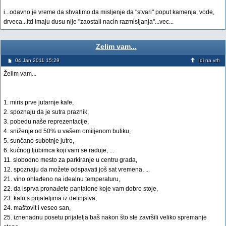
i...odavno je vreme da shvatimo da misljenje da "stvari" poput kamenja, vode,
drveca...itd imaju dusu nije "zaostali nacin razmisljanja"...vec...
Zelim vam...
04 Jan 2011 15:29
Idi na vrh
Želim vam...
1. miris prve jutarnje kafe,
2. spoznaju da je sutra praznik,
3. pobedu naše reprezentacije,
4. sniženje od 50% u vašem omiljenom butiku,
5. sunčano subotnje jutro,
6. kućnog ljubimca koji vam se raduje, ...
11. slobodno mesto za parkiranje u centru grada,
12. spoznaju da možete odspavati još sat vremena, ...
21. vino ohlađeno na idealnu temperaturu,
22. da isprva pronađete pantalone koje vam dobro stoje,
23. kafu s prijateljima iz detinjstva,
24. maštovit i veseo san,
25. iznenadnu posetu prijatelja baš nakon što ste završili veliko spremanje