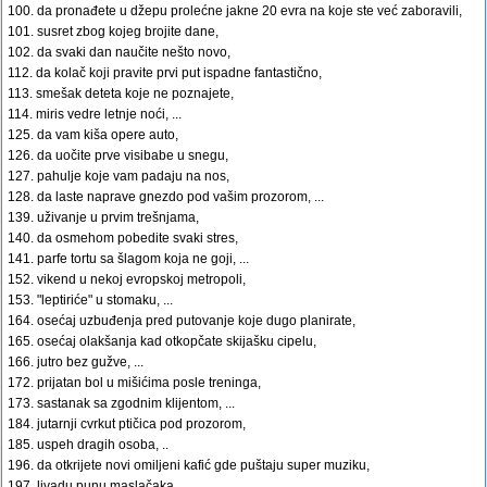
100. da pronađete u džepu prolećne jakne 20 evra na koje ste već zaboravili,
101. susret zbog kojeg brojite dane,
102. da svaki dan naučite nešto novo,
112. da kolač koji pravite prvi put ispadne fantastično,
113. smešak deteta koje ne poznajete,
114. miris vedre letnje noći, ...
125. da vam kiša opere auto,
126. da uočite prve visibabe u snegu,
127. pahulje koje vam padaju na nos,
128. da laste naprave gnezdo pod vašim prozorom, ...
139. uživanje u prvim trešnjama,
140. da osmehom pobedite svaki stres,
141. parfe tortu sa šlagom koja ne goji, ...
152. vikend u nekoj evropskoj metropoli,
153. "leptiriće" u stomaku, ...
164. osećaj uzbuđenja pred putovanje koje dugo planirate,
165. osećaj olakšanja kad otkopčate skijašku cipelu,
166. jutro bez gužve, ...
172. prijatan bol u mišićima posle treninga,
173. sastanak sa zgodnim klijentom, ...
184. jutarnji cvrkut ptičica pod prozorom,
185. uspeh dragih osoba, ..
196. da otkrijete novi omiljeni kafić gde puštaju super muziku,
197. livadu punu maslačaka,