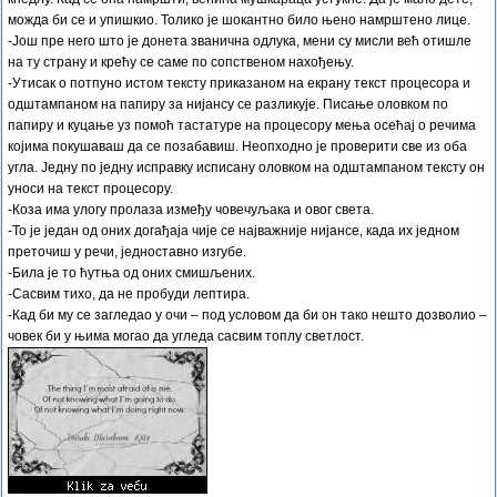
можда би се и упишкио. Толико је шокантно било њено намрштено лице.
-Још пре него што је донета званична одлука, мени су мисли већ отишле
на ту страну и крећу се саме по сопственом нахођењу.
-Утисак о потпуно истом тексту приказаном на екрану текст процесора и
одштампаном на папиру за нијансу се разликује. Писање оловком по
папиру и куцање уз помоћ тастатуре на процесору мења осећај о речима
којима покушаваш да се позабавиш. Неопходно је проверити све из оба
угла. Једну по једну исправку исписану оловком на одштампаном тексту он
уноси на текст процесору.
-Коза има улогу пролаза између човечуљака и овог света.
-То је један од оних догађаја чије се најважније нијансе, када их једном
преточиш у речи, једноставно изгубе.
-Била је то ћутња од оних смишљених.
-Сасвим тихо, да не пробуди лептира.
-Кад би му се загледао у очи – под условом да би он тако нешто дозволио –
човек би у њима могао да угледа сасвим топлу светлост.