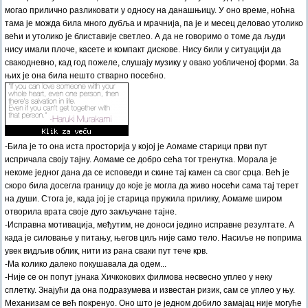
могао прилично разликовати у односу на данашњицу. У оно време, ноћна
тама је можда била много дубља и мрачнија, па је и месец деловао утолико
већи и утолико је блиставије светлео. А да не говоримо о томе да људи
нису имали плоче, касете и компакт дискове. Нису били у ситуацији да
свакодневно, кад год пожеле, слушају музику у овако уобличеној форми. За
њих је она била нешто стварно посебно.
-Била је то она иста просторија у којој је Аомаме старици први пут
испричала своју тајну. Аомаме се добро сећа тог тренутка. Морала је
некоме једног дана да се исповеди и скине тај камен са свог срца. Већ је
скоро била досегла границу до које је могла да живо носећи сама тај терет
на души. Стога је, када јој је старица пружила прилику, Аомаме широм
отворила врата своје дуго закључане тајне.
-Исправна мотивација, међутим, не доноси једино исправне резултате. А
када је силовање у питању, његов циљ није само тело. Насиље не поприма
увек видљив облик, нити из рана сваки пут тече крв.
-Ма колико далеко покушавала да одем...
-Није се он попут јунака Хичкокових филмова несвесно уплео у неку
сплетку. Знајући да она подразумева и известан ризик, сам се уплео у њу.
Механизам се већ покренуо. Оно што је једном добило замајац није могуће