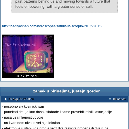
past patterns behind us and moving towards a future that
feels empowering, with a greater sense of self.
http://nadiyashah.com/horoscopes/saturn-in-scorpio-2012-2015/
zamak u pirinejima, justejn gorder
25 Avg 2012 00:32
Idi na vrh
- posebno ziv kosmicki san
- ponekad deluje kao dasak slobode i samo provetriti misli i asocijacije
- nasa usamljenost udvoje
- na kvantnom nivou svet nije lokalan
- elektron je u stanju da prodje kroz dva razlicita procepa ili dve rupe