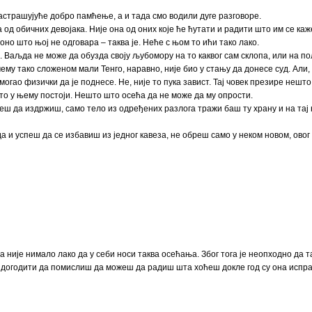
застрашујуће добро памћење, а и тада смо водили дуге разговоре.
 од обичних девојака. Није она од оних које ће ћутати и радити што им се каж
 оно што њој не одговара – таква је. Неће с њом то ићи тако лако.
. Ваљда не може да обузда своју љубомору на то каквог сам склопа, или на по
му тако сложеном мали Тенго, наравно, није био у стању да донесе суд. Али, 
могао физички да је поднесе. Не, није то пука завист. Тај човек презире нешто 
што у њему постоји. Нешто што осећа да не може да му опрости.
жеш да издржиш, само тело из одређених разлога тражи баш ту храну и на та
да и успеш да се избавиш из једног кавеза, не обреш само у неком новом, овог
 није нимало лако да у себи носи таква осећања. Због тога је неопходно да 
ће догодити да помислиш да можеш да радиш шта хоћеш докле год су она исправ