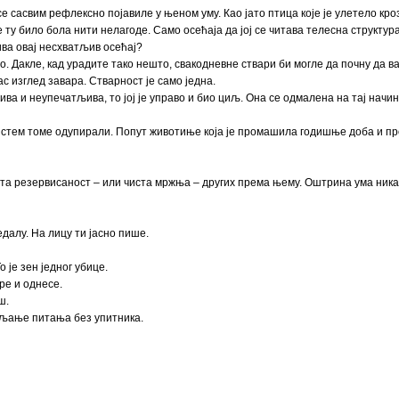
се сасвим рефлексно појавиле у њеном уму. Као јато птица које је улетело кро
е ту било бола нити нелагоде. Само осећаја да јој се читава телесна структур
ива овај несхватљив осећај?
. Дакле, кад урадите тако нешто, свакодневне ствари би могле да почну да вам
ас изглед завара. Стварност је само једна.
а и неупечатљива, то јој је управо и био циљ. Она се одмалена на тај начи
систем томе одупирали. Попут животиње која је промашила годишње доба и пр
а та резервисаност – или чиста мржња – других према њему. Оштрина ума ника
едалу. На лицу ти јасно пише.
о је зен једног убице.
ре и однесе.
ш.
ављање питања без упитника.