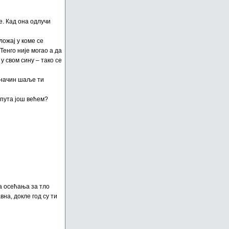
е. Кад она одлучи
ложај у коме се
Тенго није могао а да
у свом сину – тако се
ј начин шаље ти
 пута још већем?
та осећања за тло
на, докле год су ти