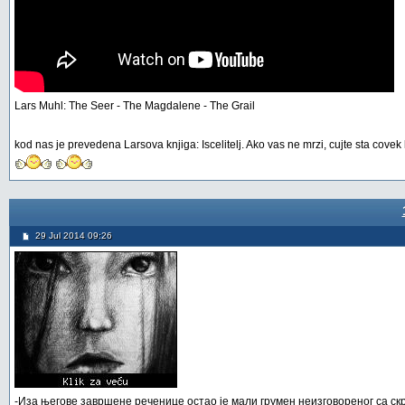
Lars Muhl: The Seer - The Magdalene - The Grail
kod nas je prevedena Larsova knjiga: Iscelitelj. Ako vas ne mrzi, cujte sta covek
29 Jul 2014 09:26
-Иза његове завршене реченице остао је мали грумен неизговореног са с