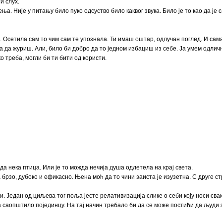
и слух.
ења. Није у питању било пуко одсуство било каквог звука. Било је то као да је
 Осетила сам то чим сам те упознала. Ти имаш оштар, одлучан поглед. И сама
 да журиш. Али, било би добро да то једном избациш из себе. Ја умем одлично
 треба, могли би ти бити од користи.
а нека птица. Или је то можда нечија душа одлетела на крај света.
 брзо, дубоко и ефикасно. Њена моћ да то чини заиста је изузетна. С друге ст
. Један од циљева тог поља јесте релативизација слике о себи коју носи сва
да саопштило појединцу. На тај начин требало би да се може постићи да људи 