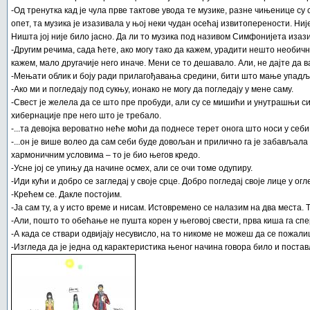
-Од тренутка кад је чула прве тактове увода те музике, разне чињенице су 
опет, та музика је изазивала у њој неки чудан осећај извитоперености. Ниј
Ништа јој није било јасно. Да ли то музика под називом Симфонијета изаз
-Другим речима, сада ћете, ако могу тако да кажем, урадити нешто необично
кажем, мало другачије него иначе. Мени се то дешавало. Али, не дајте да в
-Мењати облик и боју ради прилагођавања средини, бити што мање упадљив
-Ако ми и погледају под сукњу, ионако не могу да погледају у мене саму.
-Свест је желела да се што пре пробуди, али су се мишићи и унутрашњи 
хибернације пре него што је требало.
-...та девојка вероватно неће моћи да поднесе терет онога што носи у себи
-...он је више волео да сам себи буде довољан и прилично га је забављал
хармоничним условима – то је био његов кредо.
-Усне јој се упињу да начине осмех, али се очи томе одупиру.
-Иди кући и добро се загледај у своје срце. Добро погледај своје лице у огл
-Крећем се. Дакле постојим.
-Ја сам ту, а у исто време и нисам. Истовремено се налазим на два места. Т
-Али, пошто то обећање не пушта корен у његовој свести, прва киша га спе
-А када се ствари одвијају несувисло, на то никоме не можеш да се пожали
-Изгледа да је једна од карактеристика њеног начина говора било и пост