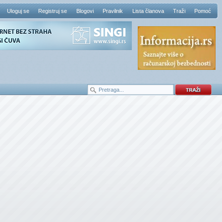
Uloguj se
Registruj se
Blogovi
Pravilnik
Lista članova
Traži
Pomoć