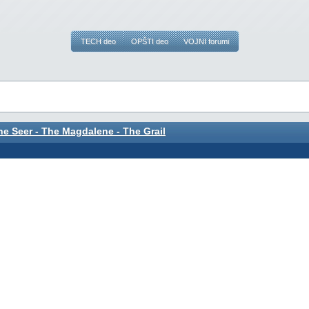
TECH deo
OPŠTI deo
VOJNI forumi
he Seer - The Magdalene - The Grail