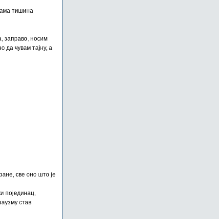
 сама тишина
, заправо, носим
 да чувам тајну, а
ране, све оно што је
ки појединац,
заузму став