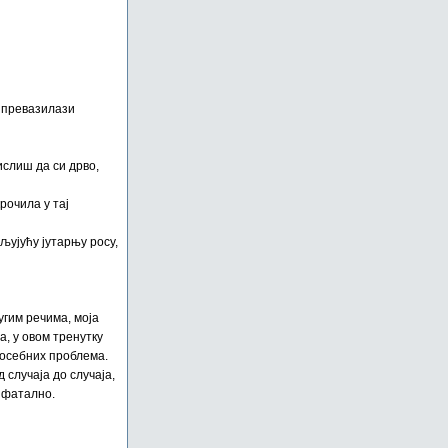
е превазилази
ислиш да си дрво,
крочила у тај
пљујућу јутарњу росу,
угим речима, моја
а, у овом тренутку
 посебних проблема.
 случаја до случаја,
и фатално.