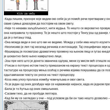
-Када пишем, призоре које видим око себе ја уз помоћ речи претварам у он
сваке сумње доказујем да постојим на овом свету.
-Није то некаква заљубљеност, нити жудња. То нешто се вероватно провукло
она направила ту празнину. То је нешто што постоји у Тенгу још од раније.
да је у питању глад.
-Она можда види и оно што ми не видимо. Можда у себи има нешто изузетно
-Неописиво је леп тај несклад речника и интонације. Тај специфичан звук њ
-Мушкарац је посматрао драматичну промену на њеном лицу и гутао кнедлу
је шокантно било њено намрштено лице.
-Још пре него што је донета званична одлука, мени су мисли већ отишле н
-Утисак о потпуно истом тексту приказаном на екрану текст процесора и 
тастатуре на процесору мења осећај о речима којима покушаваш да се поза
одштампаном тексту он уноси на текст процесору.
-Коза има улогу пролаза између човечуљака и овог света.
-То је један од оних догађаја чије се најважније нијансе, када их једном пр
-Била је то ћутња од оних смишљених.
-Сасвим тихо, да не пробуди лептира.
-Кад би му се загледао у очи – под условом да би он тако нешто дозволио –