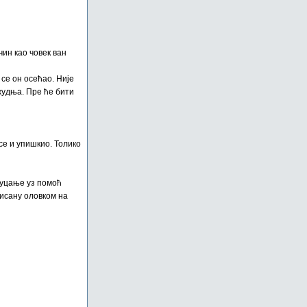
чин као човек ван
 се он осећао. Није
 жудња. Пре ће бити
се и упишкио. Толико
куцање уз помоћ
писану оловком на