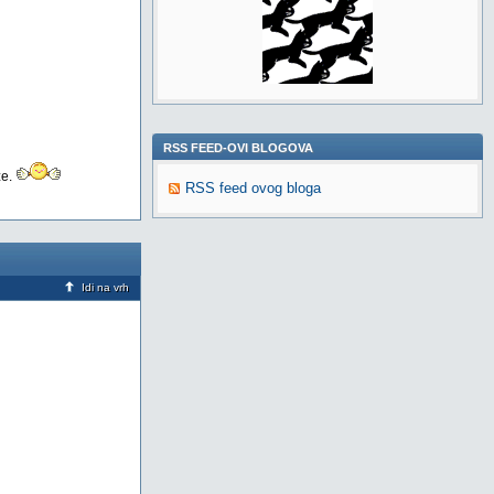
RSS FEED-OVI BLOGOVA
ze.
RSS feed ovog bloga
Idi na vrh