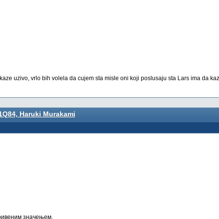
 kaze uzivo, vrlo bih volela da cujem sta misle oni koji poslusaju sta Lars ima da ka
1Q84, Haruki Murakami
кривеним значењем.