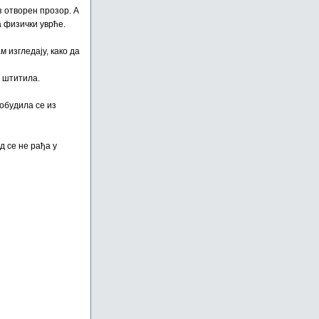
з отворен прозор. А
а физички уврће.
 изгледају, како да
н штитила.
обудила се из
д се не рађа у