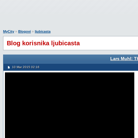
»
»
MyCity
Blogovi
ljubicasta
Blog korisnika ljubicasta
Lars Muhl: T
10 Mar 2015 02:16