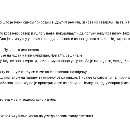
о што је мени самом природније. Другим речима, изнова их стварам. На тај на
 кроз неки отвор и ушло у њега, покушавајући да попуни неку празнину. Тако
 Она је само у њу уперила специјалан сноп и изнова је осветлила. Не, није то
. Ту заиста има нечега.
у је на чудан начин смиривао. Њега ћу, решила је.
. Кад се она намршти, већина мушкараца устукне. Да је мало дете, можда би 
а ту страну и крећу се саме по сопственом нахођењу.
одштампаном на папиру за нијансу се разликује. Писање оловком по папиру и 
бавиш. Неопходно је проверити све из оба угла. Једну по једну исправку ис
еточиш у речи, једноставно изгубе.
 човек би у њима могао да угледа сасвим топлу светлост.