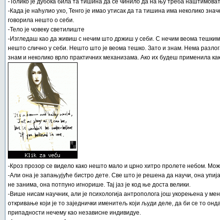
-Толико је дубока била та тишина да се чинило да на њу треба наштимоват
-Када је наћулио ухо, Тенго је имао утисак да та тишина има неколико знач
говорила нешто о себи.
-Тело је човеку светилиште
-Изгледаш као да живиш с нечим што држиш у себи. С нечим веома тешким.
нешто слично у себи. Нешто што је веома тешко. Зато и знам. Нема разлога
знам и неколико врло практичних механизама. Ако их будеш применила како
-Кроз прозор се видело како нешто мало и црно хитро пролете небом. Можд
-Али она је запањујуће бистро дете. Све што је решена да научи, она упија
не занима, она потпуно игнорише. Тај јаз је код ње доста велики.
-Више нисам научник, али је психологија антрополога још укорењена у мени
откривање који је то заједнички именитељ који људи деле, да би се то он
припадности нечему као независне индивидуе.