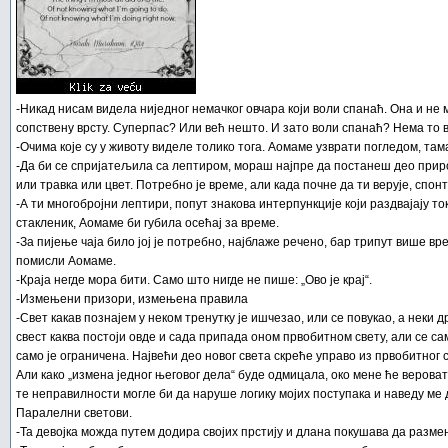
-Никад нисам видела ниједног немачког овчара који воли спанаћ. Она и не
сопствену врсту. Суперпас? Или већ нешто. И зато воли спанаћ? Нема то ве
-Очима које су у животу виделе толико тога. Аомаме узврати погледом, там
-Да би се спријатељила са лептиром, мораш најпре да постанеш део приро
или травка или цвет. Потребно је време, али када почне да ти верује, спон
-А ти многобројни лептири, попут знакова интерпункције који раздвајају ток 
стакленик, Аомаме би губила осећај за време.
-За пијење чаја било јој је потребно, најблаже речено, бар трипут више вр
помисли Аомаме.
-Краја негде мора бити. Само што нигде не пише: „Ово је крај“.
-Измењени призори, измењена правила
-Свет какав познајем у неком тренутку је ишчезао, или се повукао, а неки 
свест каква постоји овде и сада припада оном првобитном свету, али се са
само је ограничена. Највећи део новог света скреће управо из првобитног с
Али како „измена једног његовог дела“ буде одмицала, око мене ће вероват
те неправилности могле би да наруше логику мојих поступака и наведу ме д
Паралелни светови.
-Та девојка можда путем додира својих прстију и длана покушава да разме