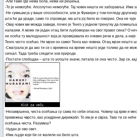
-Али тамо где нема бола, нема ни решења.
-То је немогуће. Апсолутно немогуће. Тај човек ништа не заборавља. Има 
-Не сумњам ја у ваше спосообности, али је Фукаери у том погледу другачија
шта ће да уради, само то спроведе, ма шта јој било ко говорио. Она не чује
-Овај човек ми можда завиди, почео је Тенго у једном тренутку да помишља
налазим. А може ли један отац бити љубоморан на свог правог сина? О нече
не осећа ту малодушност која је провејавала из очевих речи и дела, а није 
Тенго често осећао. Не мрзи он самог Тенга као човека. Отац мрзи нешто 
-Сматрала је да ако ти се с времена на време нешто једе толико да не мо
сигнал. Тада треба следити зов природе.
-Постати слободан – шта то уопште значи, питала се она често. Зар се, ка
-Незамршена, чиста осећања су сама по себи опасна. Човеку од крви и меса
привежеш чврсто, као усидрени дирижабл. То им је и сврха. Тако ти се не
осећања чиста. Разумеш?
-Чудан је ово свет.
-Има људи који би се жалили на било шта.