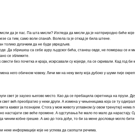
 мисли да је пас. Па шта мисли? Изгледа да мисли да је натприродно биће кој
зе са тим, само воли спанаћ. Волела га је откад је била штене.
ан толико дугачким да не буде увредљив.
де. Да збришеш са себе ауру људског бића, станеш овде, не помераш се и м
тано се зближите.
свести без почетка и краја, искрсавали су којегде, па се скривали. Кад год би 
емена него обичном човеку. Личи ми на неку вилу која дубоко у шуми пије окре
други свет је заузео његово место. Као да се пребацила скретница на прузи. Др
м свет већ преобратио у неки други. А измена у чињеницама која се ту одиграл
вета каквог ја познајем. Стога у мом животу углавном (у овом тренутку) нема
но настајати све веће промене. А одступања ће мало по мало да нарастају. Од
а чиним кобне грешке. А ако до тога дође, то би за мене дословце могло бит
ни неке информације које не успева да саопшти речима.