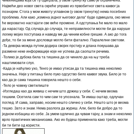
чињеницама која се ту одиграла, у овом тренутку само је ограничена.
Највећи део новог света скреће управо из првобитног света каквог ја
познајем. Стога у мом животу углавном (у овом тренутку) нема посебних
проблема. Али како „измена једног његовог дела“ буде одмицала, око мене
ће вероватно настајати све веће промене. А одступања ће мало по мало
да нарастају. Од случаја до случаја, те неправилности могле би да наруше
логику мојих поступака и наведу ме да чиним кобне грешке. А ако до тога
дође, то би за мене дословце могло бити фатално. Паралелни светови.
-Та девојка можда путем додира својих прстију и длана покушава да
размени неке информације које не успева да саопшти речима.
-Толико је дубока била та тишина да се чинило да на њу треба
наштимовати слух.
-Када је наћулио ухо, Тенго је имао утисак да та тишина има неколико
значења. Није у питању било пуко одсуство било каквог звука. Било је то
као да је сама тишина говорила нешто о себи.
-Тело је човеку светилиште
-Изгледаш као да живиш с нечим што држиш у себи. С нечим веома
тешким. Осетила сам то чим сам те упознала. Ти имаш оштар, одлучан
поглед. И сама, заправо, носим нешто слично у себи. Нешто што је веома
тешко. Зато и знам. Нема разлога да журиш. Али, било би добро да то
једном избациш из себе. Ја умем одлично да чувам тајну, а знам и неколико
врло практичних механизама. Ако их будеш применила како треба, могли
би ти бити од користи.