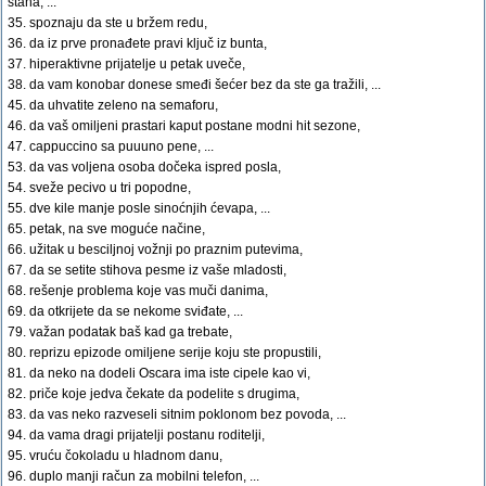
stana, ...
35. spoznaju da ste u bržem redu,
36. da iz prve pronađete pravi ključ iz bunta,
37. hiperaktivne prijatelje u petak uveče,
38. da vam konobar donese smeđi šećer bez da ste ga tražili, ...
45. da uhvatite zeleno na semaforu,
46. da vaš omiljeni prastari kaput postane modni hit sezone,
47. cappuccino sa puuuno pene, ...
53. da vas voljena osoba dočeka ispred posla,
54. sveže pecivo u tri popodne,
55. dve kile manje posle sinoćnjih ćevapa, ...
65. petak, na sve moguće načine,
66. užitak u besciljnoj vožnji po praznim putevima,
67. da se setite stihova pesme iz vaše mladosti,
68. rešenje problema koje vas muči danima,
69. da otkrijete da se nekome sviđate, ...
79. važan podatak baš kad ga trebate,
80. reprizu epizode omiljene serije koju ste propustili,
81. da neko na dodeli Oscara ima iste cipele kao vi,
82. priče koje jedva čekate da podelite s drugima,
83. da vas neko razveseli sitnim poklonom bez povoda, ...
94. da vama dragi prijatelji postanu roditelji,
95. vruću čokoladu u hladnom danu,
96. duplo manji račun za mobilni telefon, ...