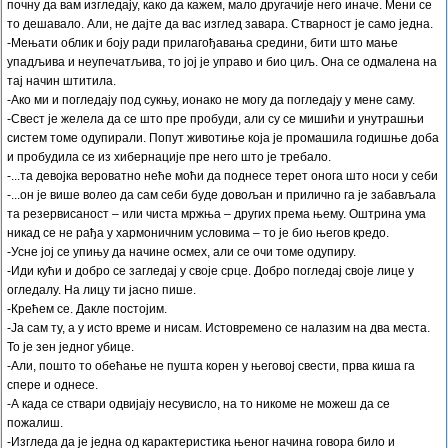
почну да вам изгледају, како да кажем, мало другачије него иначе. Мени се
то дешавало. Али, не дајте да вас изглед завара. Стварност је само једна.
-Мењати облик и боју ради прилагођавања средини, бити што мање
упадљива и неупечатљива, то јој је управо и био циљ. Она се одмалена на
тај начин штитила.
-Ако ми и погледају под сукњу, ионако не могу да погледају у мене саму.
-Свест је желела да се што пре пробуди, али су се мишићи и унутрашњи
систем томе одупирали. Попут животиње која је промашила годишње доба
и пробудила се из хибернације пре него што је требало.
-...та девојка вероватно неће моћи да поднесе терет онога што носи у себи
-...он је више волео да сам себи буде довољан и прилично га је забављала
та резервисаност – или чиста мржња – других према њему. Оштрина ума
никад се не рађа у хармоничним условима – то је био његов кредо.
-Усне јој се упињу да начине осмех, али се очи томе одупиру.
-Иди кући и добро се загледај у своје срце. Добро погледај своје лице у
огледалу. На лицу ти јасно пише.
-Крећем се. Дакле постојим.
-Ја сам ту, а у исто време и нисам. Истовремено се налазим на два места.
То је зен једног убице.
-Али, пошто то обећање не пушта корен у његовој свести, прва киша га
спере и однесе.
-А када се ствари одвијају несувисло, на то никоме не можеш да се
пожалиш.
-Изгледа да је једна од карактеристика њеног начина говора било и