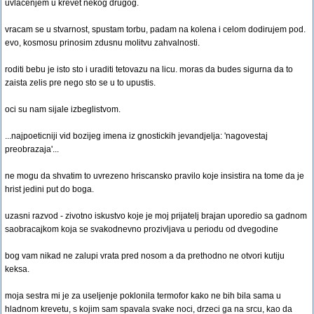
uvlacenjem u krevet nekog drugog.
vracam se u stvarnost, spustam torbu, padam na kolena i celom dodirujem pod.
evo, kosmosu prinosim zdusnu molitvu zahvalnosti.
roditi bebu je isto sto i uraditi tetovazu na licu. moras da budes sigurna da to
zaista zelis pre nego sto se u to upustis.
oci su nam sijale izbeglistvom.
...najpoeticniji vid bozijeg imena iz gnostickih jevandjelja: 'nagovestaj
preobrazaja'...
ne mogu da shvatim to uvrezeno hriscansko pravilo koje insistira na tome da je
hrist jedini put do boga.
uzasni razvod - zivotno iskustvo koje je moj prijatelj brajan uporedio sa gadnom
saobracajkom koja se svakodnevno prozivljava u periodu od dvegodine
bog vam nikad ne zalupi vrata pred nosom a da prethodno ne otvori kutiju
keksa.
moja sestra mi je za useljenje poklonila termofor kako ne bih bila sama u
hladnom krevetu, s kojim sam spavala svake noci, drzeci ga na srcu, kao da