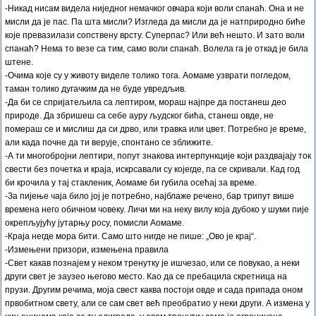
-Никад нисам видела ниједног немачког овчара који воли спанаћ. Она и не
мисли да је пас. Па шта мисли? Изгледа да мисли да је натприродно биће
које превазилази сопствену врсту. Суперпас? Или већ нешто. И зато воли
спанаћ? Нема то везе са тим, само воли спанаћ. Волела га је откад је била
штене.
-Очима које су у животу виделе толико тога. Аомаме узврати погледом,
таман толико дугачким да не буде увредљив.
-Да би се спријатељила са лептиром, мораш најпре да постанеш део
природе. Да збришеш са себе ауру људског бића, станеш овде, не
помераш се и мислиш да си дрво, или травка или цвет. Потребно је време,
али када почне да ти верује, спонтано се зближите.
-А ти многобројни лептири, попут знакова интерпункције који раздвајају ток
свести без почетка и краја, искрсавали су којегде, па се скривали. Кад год
би крочила у тај стакленик, Аомаме би губила осећај за време.
-За пијење чаја било јој је потребно, најблаже речено, бар трипут више
времена него обичном човеку. Личи ми на неку вилу која дубоко у шуми пије
окрепљујућу јутарњу росу, помисли Аомаме.
-Краја негде мора бити. Само што нигде не пише: „Ово је крај“.
-Измењени призори, измењена правила
-Свет какав познајем у неком тренутку је ишчезао, или се повукао, а неки
други свет је заузео његово место. Као да се пребацила скретница на
прузи. Другим речима, моја свест каква постоји овде и сада припада оном
првобитном свету, али се сам свет већ преобратио у неки други. А измена у