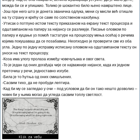
можда би се и упишкио. Толико је шокантно било њено намрштено лице.
-Још пре него што је донета званична одлука, мени су мисли већ отишле
на ту страну и крећу се саме по сопственом нахођењу.
-Утисак о потпуно истом тексту приказаном на екрану текст процесора и
одштампаном на папиру за нијансу се разликује. Писање оловком по
папиру и куцање уз помоћ тастатуре на процесору мења осећај о речима
којима покушаваш да се позабавиш. Неопходно је проверити све из оба
угла. Једну по једну исправку исписану оловком на одштампаном тексту он
уноси на текст процесору.
-Коза има улогу пролаза између човечуљака и овог света.
-То је један од оних догађаја чије се најважније нијансе, када их једном
преточиш у речи, једноставно изгубе.
-Била је то ћутња од оних смишљених.
-Сасвим тихо, да не пробуди лептира.
-Кад би му се загледао у очи – под условом да би он тако нешто дозволио –
човек би у њима могао да угледа сасвим топлу светлост.