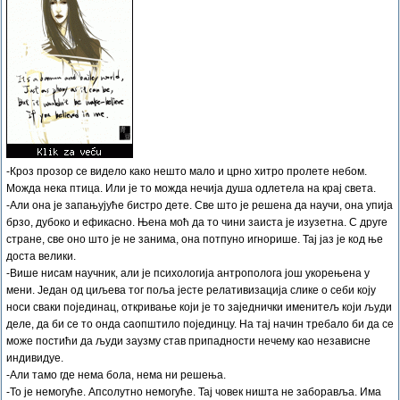
-Кроз прозор се видело како нешто мало и црно хитро пролете небом.
Можда нека птица. Или је то можда нечија душа одлетела на крај света.
-Али она је запањујуће бистро дете. Све што је решена да научи, она упија
брзо, дубоко и ефикасно. Њена моћ да то чини заиста је изузетна. С друге
стране, све оно што је не занима, она потпуно игнорише. Тај јаз је код ње
доста велики.
-Више нисам научник, али је психологија антрополога још укорењена у
мени. Један од циљева тог поља јесте релативизација слике о себи коју
носи сваки појединац, откривање који је то заједнички именитељ који људи
деле, да би се то онда саопштило појединцу. На тај начин требало би да се
може постићи да људи заузму став припадности нечему као независне
индивидуе.
-Али тамо где нема бола, нема ни решења.
-То је немогуће. Апсолутно немогуће. Тај човек ништа не заборавља. Има