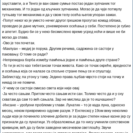
зауставити, а и Тенго је ван сваке сумње постао један зупчаник тог
механизма. И то један од кључних зупчаника. Могао је да чује потмулу
тутњаву тог механизма и да у свом телу осећа његов упоран замах.
-Попут неког ко је уместо нечег другог грешком прогутао комад облака,
проводио је дане мутних, узнемирених осећања у себи. Постепено је губио
и апетит. Будио би се у неко бесмислено време усред ноћи и више не би
могао да спава.
-Ово је тек почетак.
-Маклуан – медиј је порука. Другим речима, садржина се састоји у
паковању. О томе се ради?
-Непрекидна борба између памћења једне и памћења друге стране?
-То ти је исто као тибетански точак живота. Како се точак окреће, вредности
и осећања која се налазе са спољне стране пењу се и спуштају.
Заблистају, па утону у таму. Једино права љубав чврсто стоји на точку и
никад се не помиче.
-У чему се састоји смисао света који није овај
-Ја често сањам. Притом често сањам исти сан. Толико често да и у сну
схватам да сам то већ сањала. Зар не мислиш да је то ишчашено?
-Инсане – урођени проблеми у глави. Лунатик – то је када луна, односно
месец, неком привремено одузме разум. У Енглеској у 19ом веку неколико
људи које је починило злочине добило је за један степен нање казне јер су
признали да су лунатици. Уз образложење да то нису учинили сопственом
кривицом, већ да су били заведени месечевом светлошћу. Звучи