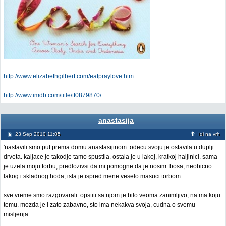
http://www.elizabethgilbert.com/eatpraylove.htm
http://www.imdb.com/title/tt0879870/
anastasija
23 Sep 2010 11:05
Idi na vrh
'nastavili smo put prema domu anastasijinom. odecu svoju je ostavila u duplji
drveta. kaljace je takodje tamo spustila. ostala je u lakoj, kratkoj haljinici. sama
je uzela moju torbu, predlozivsi da mi pomogne da je nosim. bosa, neobicno
lakog i skladnog hoda, isla je ispred mene veselo masuci torbom.
sve vreme smo razgovarali. opstiti sa njom je bilo veoma zanimljivo, na ma koju
temu. mozda je i zato zabavno, sto ima nekakva svoja, cudna o svemu
misljenja.