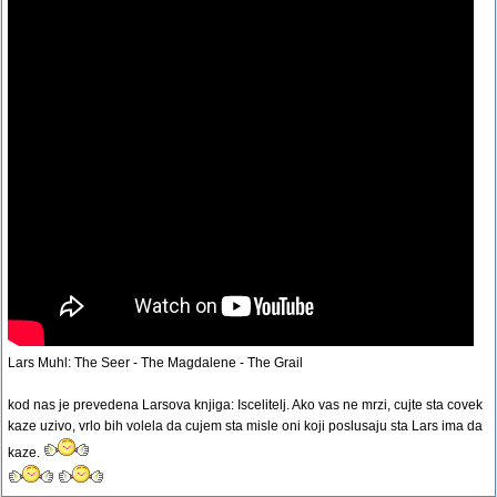
Lars Muhl: The Seer - The Magdalene - The Grail
kod nas je prevedena Larsova knjiga: Iscelitelj. Ako vas ne mrzi, cujte sta covek
kaze uzivo, vrlo bih volela da cujem sta misle oni koji poslusaju sta Lars ima da
kaze.