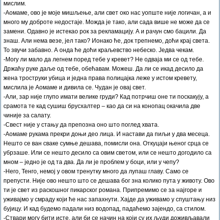
мислим.
-Аомаме, ово је моје мишљење, али свет око нас уопште није логичан, а и
много му доброте недостаје. Можда је тако, али сада више не може да се
замени. Одавно је истекао рок за рекламацију. А и рачун смо бацили. Да
знаш. Али нема везе, јел тако? Ионако ће, док трепнемо, доћи крај света.
То звучи забавно. А онда ће доћи краљевство небеско. Једва чекам.
-Могу ли мало да легнем поред тебе у кревет? Не одваја ми се од тебе.
Држаћу руке даље од тебе, обећавам. Можеш. Да ли се икад десило да
жена троструки убица и једна права полицајка леже у истом кревету,
мислила је Аомаме и дивила се. Чудан је овај свет.
-Али, зар није глупо имати велике груди? Кад потрчиш оне ти поскакују, а
срамота те кад сушиш брусхалтер – као да си на конопац окачила две
чиније за салату.
-Свест није у стању да препозна оно што поглед хвата.
-Аомаме рукама прекри доњи део лица. И настави да пиљи у два месеца.
Нешто се ван сваке сумње дешава, помисли она. Откуцаји њеног срца се
убрзаше. Или се нешто десило са овим светом, или се нешто догодило са
мном – једно је од та два. Да ли је проблем у боци, или у чепу?
-Него, Тенго, немој у овом тренутку много да лупаш главу. Само се
препусти. Није ово нешто што се дешава бог зна колико пута у животу. Ово
ти је свет из раскошног пикарског романа. Припремимо се за најгоре и
уживајмо у смраду који ће нас запахнути. Хајде да уживамо у спуштању низ
бујицу. И кад будемо падали низ водопад, падаћемо зајендо, са стилом.
-Ствари могу бити исте, али би се начин на који су их људи доживљавали