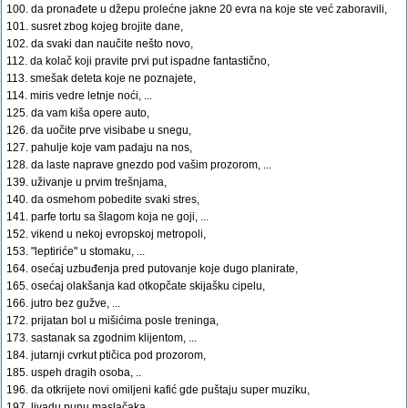
100. da pronađete u džepu prolećne jakne 20 evra na koje ste već zaboravili,
101. susret zbog kojeg brojite dane,
102. da svaki dan naučite nešto novo,
112. da kolač koji pravite prvi put ispadne fantastično,
113. smešak deteta koje ne poznajete,
114. miris vedre letnje noći, ...
125. da vam kiša opere auto,
126. da uočite prve visibabe u snegu,
127. pahulje koje vam padaju na nos,
128. da laste naprave gnezdo pod vašim prozorom, ...
139. uživanje u prvim trešnjama,
140. da osmehom pobedite svaki stres,
141. parfe tortu sa šlagom koja ne goji, ...
152. vikend u nekoj evropskoj metropoli,
153. "leptiriće" u stomaku, ...
164. osećaj uzbuđenja pred putovanje koje dugo planirate,
165. osećaj olakšanja kad otkopčate skijašku cipelu,
166. jutro bez gužve, ...
172. prijatan bol u mišićima posle treninga,
173. sastanak sa zgodnim klijentom, ...
184. jutarnji cvrkut ptičica pod prozorom,
185. uspeh dragih osoba, ..
196. da otkrijete novi omiljeni kafić gde puštaju super muziku,
197. livadu punu maslačaka,