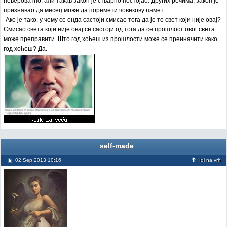
невероватно, али такав закон је стварно постојао. Других речима, закон је
признавао да месец може да поремети човекову памет.
-Ако је тако, у чему се онда састоји смисао тога да је то свет који није овај?
Смисао света који није овај се састоји од тога да се прошлост овог света
може преправити. Што год хоћеш из прошлости може се преиначити како
год хоћеш? Да.
self-made
02 Sep 2013 10:16
Idi na vrh