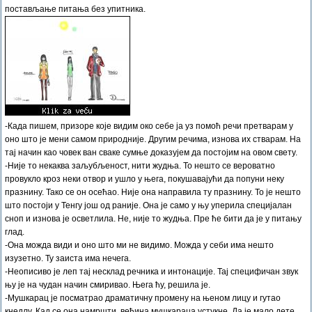
постављање питања без упитника.
-Када пишем, призоре које видим око себе ја уз помоћ речи претварам у
оно што је мени самом природније. Другим речима, изнова их стварам. На
тај начин као човек ван сваке сумње доказујем да постојим на овом свету.
-Није то некаква заљубљеност, нити жудња. То нешто се вероватно
провукло кроз неки отвор и ушло у њега, покушавајући да попуни неку
празнину. Тако се он осећао. Није она направила ту празнину. То је нешто
што постоји у Тенгу још од раније. Она је само у њу уперила специјалан
сноп и изнова је осветлила. Не, није то жудња. Пре ће бити да је у питању
глад.
-Она можда види и оно што ми не видимо. Можда у себи има нешто
изузетно. Ту заиста има нечега.
-Неописиво је леп тај несклад речника и интонације. Тај специфичан звук
њу је на чудан начин смиривао. Њега ћу, решила је.
-Мушкарац је посматрао драматичну промену на њеном лицу и гутао
кнедлу. Кад се она намршти, већина мушкараца устукне. Да је мало дете,