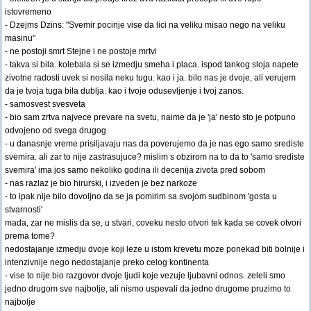
istovremeno
- Dzejms Dzins: "Svemir pocinje vise da lici na veliku misao nego na veliku
masinu"
- ne postoji smrt Stejne i ne postoje mrtvi
- takva si bila. kolebala si se izmedju smeha i placa. ispod tankog sloja napete
zivotne radosti uvek si nosila neku tugu. kao i ja. bilo nas je dvoje, ali verujem
da je tvoja tuga bila dublja. kao i tvoje odusevljenje i tvoj zanos.
- samosvest svesveta
- bio sam zrtva najvece prevare na svetu, naime da je 'ja' nesto sto je potpuno
odvojeno od svega drugog
- u danasnje vreme prisiljavaju nas da poverujemo da je nas ego samo srediste
svemira. ali zar to nije zastrasujuce? mislim s obzirom na to da to 'samo srediste
svemira' ima jos samo nekoliko godina ili decenija zivota pred sobom
- nas razlaz je bio hirurski, i izveden je bez narkoze
- to ipak nije bilo dovoljno da se ja pomirim sa svojom sudbinom 'gosta u
stvarnosti'
mada, zar ne mislis da se, u stvari, coveku nesto otvori tek kada se covek otvori
prema tome?
nedostajanje izmedju dvoje koji leze u istom krevetu moze ponekad biti bolnije i
intenzivnije nego nedostajanje preko celog kontinenta
- vise to nije bio razgovor dvoje ljudi koje vezuje ljubavni odnos. zeleli smo
jedno drugom sve najbolje, ali nismo uspevali da jedno drugome pruzimo to
najbolje