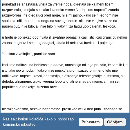
ponekad se anastasija vrtela za vreme hoda. okretala se ka meni licem,
razgovarala, smejala se i tako isla neko vreme "zadnjicom napred", zaneta
razgovorom i ne gledajuci pred noge. nije mi jasno, kako se nijednom nije
spotakla, niti ubola bosu nogu na suve grancice. nikakve vidljive staze na
nasem putu nije bilo, ali nije bilo ni kakvih, za tajgu uobicajenih, teskoca.
u hodu je ponekad dodirivala ili zivahno pomazila cas listic, cas grancicu nekog
zbuna. nagnuvsi se, ne gledajuci, kidala bi nekakvu travku i...i pojela je.
'bas kao zivotinjica', pomislio sam.
kad smo nailazili na bobicaste plodove, anastasija mi ih je pruzala, te sam ih i ja
isto tako jeo u hodu. nikakvom se muskulaturom izuzetnom njeno telo nije
odlikovalo. uopste uzevsi, anastasija je osrednje telesne gradje. ni mrsava, ni
debela. uhranjeno, gipko, veoma lepo telo. ali je snaga u njemu, cini mi se,
poprilicna, a reakcije izuzetno brze.
...
uz razgovor smo, nekako neprimetno, prosli vec veliki deo puta. iznenada se
anastasija zaustavi, spusti moju torbu pod drvo i razdragano saopsti: evo nas
Naš sajt koristi kolačiće kako bi poboljšao
kod kuce!
Prihvatam
Odbijam
korisničko iskustvo
obazreo sam se oko sebe. nevelika uredna poljana, cvece medju