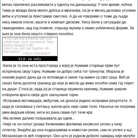
могао прилично разликовати у односу на данашњицу. У оно време, ноћна
тама је можда била много дубља и мрачнија, па је и месец деловао утолико
већи и утолико је блиставије светлео. А да не говоримо о томе да људи
нису имали плоче, касете и компакт дискове. Нису били у ситуацији да
свакодневно, кад год пожеле, слушају музику у овако уобличеној форми. За
њих је она била нешто стварно посебно.
-Била је то она иста просторија у којој је Аомаме старици први пут
испричала своју тајну. Аомаме се добро сећа тог тренутка. Морала је
некоме једног дана да се исповеди и скине тај камен са свог срца. Већ је
скоро била досегла границу до које је могла да живо носећи сама тај терет
на души. Стога је, када јој је старица пружила прилику, Аомаме широм
отворила врата своје дуго закључане тајне.
-Исправна мотивација, међутим, не доноси једино исправне резултате. А
када је силовање у питању, његов циљ није само тело. Насиље не поприма
увек видљив облик, нити из рана сваки пут тече крв.
-Ма колико далеко покушавала да одем...
-Није се он попут јунака Хичкокових филмова несвесно уплео у неку
сплетку. Знајући да она подразумева и известан ризик, сам се уплео у њу.
Механизам се већ покренуо. Оно што је једном добило замајац није могуће