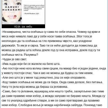
-Незамршена, чиста осећања су сама по себи опасна. Човеку од крви и
меса није нимало лако да у себи носи таква осећања. Због тога је
неопходно да та осећања за тло привежеш чврсто, као усидрени
дирижабл. То им је и сврха. Тако ти се неће догодити да помислиш да
можеш да радиш шта хоћеш докле год су она исправна, докле год су ти
осећања чиста. Разумеш?
-Чудан је ово свет.
-Има људи који би се жалили на било шта.
-Ако постоји неко кога волиш свим срцем, па макар био и један једини, онда
у животу постоји спас. Чак и ако не можеш да будеш са тим неким.
-Али оно што је у мени тад уништено, још се није опоравило.
-Код таквих осећања не може да се бира. Онда сама долазе, без питања.
Нису то јела која можеш да бираш са јеловника.
-Само, био то јеловник, мушкарац или нешто треће, заокупљени смо тиме
да сами правимо неки избор, а можда заправо не бирамо ништа. Можда су
све то унапред одређене ствари, а ми се само претварамо да правимо
неки избор. Слободна воља је можда најобичнија заблуда. Понекад тако