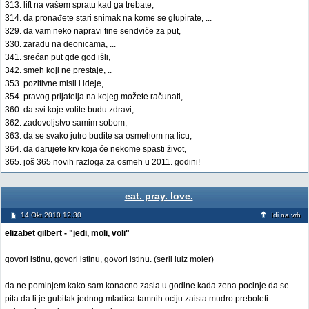
313. lift na vašem spratu kad ga trebate,
314. da pronađete stari snimak na kome se glupirate, ...
329. da vam neko napravi fine sendviče za put,
330. zaradu na deonicama, ...
341. srećan put gde god išli,
342. smeh koji ne prestaje, ..
353. pozitivne misli i ideje,
354. pravog prijatelja na kojeg možete računati,
360. da svi koje volite budu zdravi, ...
362. zadovoljstvo samim sobom,
363. da se svako jutro budite sa osmehom na licu,
364. da darujete krv koja će nekome spasti život,
365. još 365 novih razloga za osmeh u 2011. godini!
eat. pray. love.
14 Okt 2010 12:30
Idi na vrh
elizabet gilbert - "jedi, moli, voli"
govori istinu, govori istinu, govori istinu. (seril luiz moler)
da ne pominjem kako sam konacno zasla u godine kada zena pocinje da se
pita da li je gubitak jednog mladica tamnih ociju zaista mudro preboleti