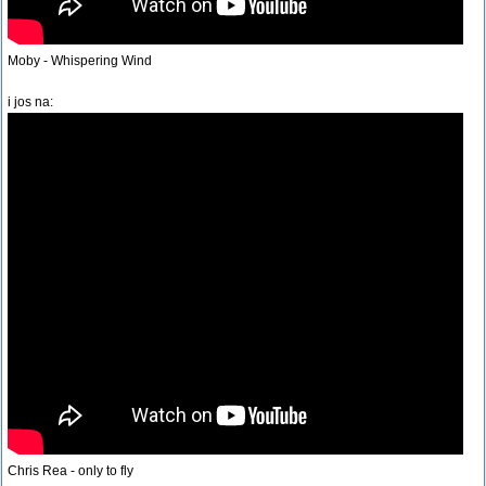
Moby - Whispering Wind
i jos na:
Chris Rea - only to fly