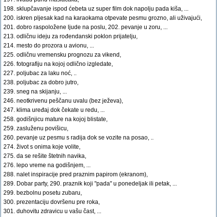
198. sklupčavanje ispod ćebeta uz super film dok napolju pada kiša, ...
200. iskren pljesak kad na karaokama otpevate pesmu grozno, ali uživajući,
201. dobro raspoložene ljude na poslu, 202. pevanje u zoru, ...
213. odličnu ideju za rođendanski poklon prijatelju,
214. mesto do prozora u avionu, ...
225. odličnu vremensku prognozu za vikend,
226. fotografiju na kojoj odlično izgledate,
227. poljubac za laku noć, ..
238. poljubac za dobro jutro,
239. sneg na skijanju, ...
246. neotkrivenu peščanu uvalu (bez ježeva),
247. klima uređaj dok čekate u redu, ...
258. godišnjicu mature na kojoj blistate,
259. zasluženu povišicu,
260. pevanje uz pesmu s radija dok se vozite na posao, ..
274. život s onima koje volite,
275. da se rešite štetnih navika,
276. lepo vreme na godišnjem, ...
288. nalet inspiracije pred praznim papirom (ekranom),
289. Dobar party, 290. praznik koji "pada" u ponedeljak ili petak, ...
299. bezbolnu posetu zubaru,
300. prezentaciju dovršenu pre roka,
301. duhovitu zdravicu u vašu čast, ...