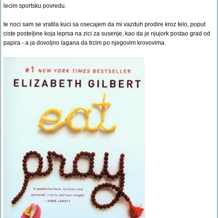
lecim sportsku povredu.
te noci sam se vratila kuci sa osecajem da mi vazduh prodire kroz telo, poput
ciste posteljine koja leprsa na zici za susenje, kao da je njujork postao grad od
papira - a ja dovoljno lagana da trcim po njegovim krovovima.