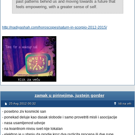
past patterns behind us and moving towards a future that
feels empowering, with a greater sense of self.
http://nadiyashah.com/horoscopes/saturn-in-scorpio-2012-2015/
zamak u pirinejima, justejn gorder
25 Avg 2012 00:32
Idi na vrh
- posebno ziv kosmicki san
- ponekad deluje kao dasak slobode i samo provetriti misli i asocijacije
- nasa usamljenost udvoje
- na kvantnom nivou svet nije lokalan
- elektron je u stanju da prodje kroz dva razlicita procepa ili dve rupe