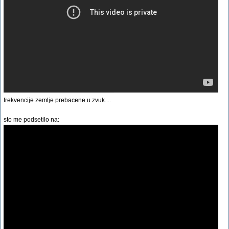
frekvencije zemlje prebacene u zvuk....
sto me podsetilo na: