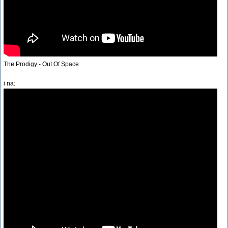
The Prodigy - Out Of Space
i na: