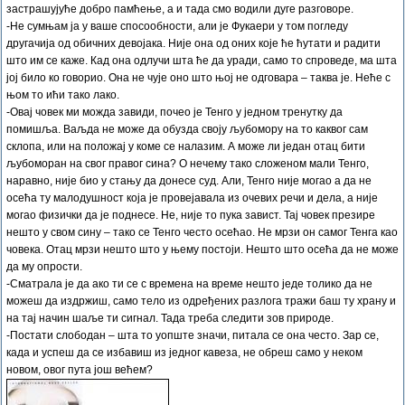
застрашујуће добро памћење, а и тада смо водили дуге разговоре.
-Не сумњам ја у ваше спосообности, али је Фукаери у том погледу
другачија од обичних девојака. Није она од оних које ће ћутати и радити
што им се каже. Кад она одлучи шта ће да уради, само то спроведе, ма шта
јој било ко говорио. Она не чује оно што њој не одговара – таква је. Неће с
њом то ићи тако лако.
-Овај човек ми можда завиди, почео је Тенго у једном тренутку да
помишља. Ваљда не може да обузда своју љубомору на то каквог сам
склопа, или на положај у коме се налазим. А може ли један отац бити
љубоморан на свог правог сина? О нечему тако сложеном мали Тенго,
наравно, није био у стању да донесе суд. Али, Тенго није могао а да не
осећа ту малодушност која је провејавала из очевих речи и дела, а није
могао физички да је поднесе. Не, није то пука завист. Тај човек презире
нешто у свом сину – тако се Тенго често осећао. Не мрзи он самог Тенга као
човека. Отац мрзи нешто што у њему постоји. Нешто што осећа да не може
да му опрости.
-Сматрала је да ако ти се с времена на време нешто једе толико да не
можеш да издржиш, само тело из одређених разлога тражи баш ту храну и
на тај начин шаље ти сигнал. Тада треба следити зов природе.
-Постати слободан – шта то уопште значи, питала се она често. Зар се,
када и успеш да се избавиш из једног кавеза, не обреш само у неком
новом, овог пута још већем?