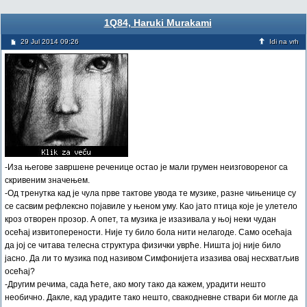
1Q84, Haruki Murakami
29 Jul 2014 09:26
Idi na vrh
-Иза његове завршене реченице остао је мали грумен неизговореног са
скривеним значењем.
-Од тренутка кад је чула прве тактове увода те музике, разне чињенице су
се сасвим рефлексно појавиле у њеном уму. Као јато птица које је улетело
кроз отворен прозор. А опет, та музика је изазивала у њој неки чудан
осећај извитоперености. Није ту било бола нити нелагоде. Само осећаја
да јој се читава телесна структура физички уврће. Ништа јој није било
јасно. Да ли то музика под називом Симфонијета изазива овај несхватљив
осећај?
-Другим речима, сада ћете, ако могу тако да кажем, урадити нешто
необично. Дакле, кад урадите тако нешто, свакодневне ствари би могле да