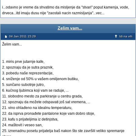
i...odavno je vreme da shvatimo da misljenje da "stvari" poput kamenja, vode,
drveca...itd imaju dusu nije "zaostali nacin razmisljanja"...vec...
Zelim vam...
04 Jan 2011 15:29
Idi na vrh
Želim vam...
1. miris prve jutarnje kafe,
2. spoznaju da je sutra praznik,
3. pobedu naše reprezentacije,
4. sniženje od 50% u vašem omiljenom butiku,
5. sunčano subotnje jutro,
6. kućnog ljubimca koji vam se raduje, ...
11. slobodno mesto za parkiranje u centru grada,
12. spoznaju da možete odspavati još sat vremena, ...
21. vino ohlađeno na idealnu temperaturu,
22. da isprva pronađete pantalone koje vam dobro stoje,
23. kafu s prijateljima iz detinjstva,
24. maštovit i veseo san,
25. iznenadnu posetu prijatelja baš nakon što ste završili veliko spremanje