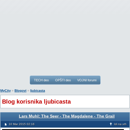
TECH deo
OPŠTI deo
VOJNI forumi
»
»
MyCity
Blogovi
ljubicasta
Blog korisnika ljubicasta
Lars Muhl: The Seer - The Magdalene - The Grail
10 Mar 2015 02:16
Idi na vrh