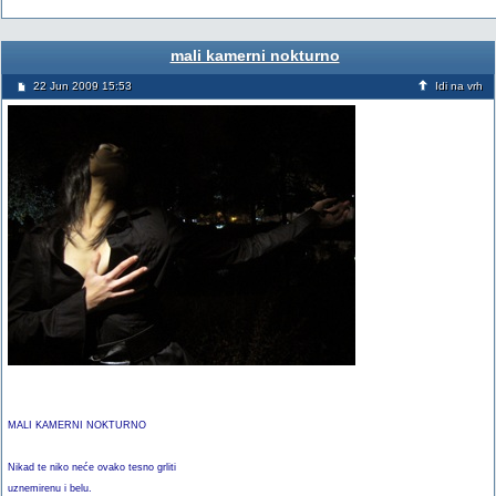
mali kamerni nokturno
22 Jun 2009 15:53
Idi na vrh
MALI KAMERNI NOKTURNO
Nikad te niko neće ovako tesno grliti
uznemirenu i belu.