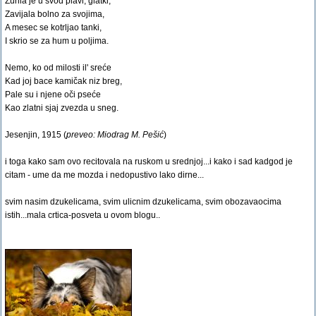
Zurila je u svod plavi, glatki,
Zavijala bolno za svojima,
A mesec se kotrljao tanki,
I skrio se za hum u poljima.
Nemo, ko od milosti il' sreće
Kad joj bace kamičak niz breg,
Pale su i njene oči pseće
Kao zlatni sjaj zvezda u sneg.
Jesenjin, 1915 (
preveo: Miodrag M. Pešić
)
i toga kako sam ovo recitovala na ruskom u srednjoj...i kako i sad kadgod je
citam - ume da me mozda i nedopustivo lako dirne...
svim nasim dzukelicama, svim ulicnim dzukelicama, svim obozavaocima
istih...mala crtica-posveta u ovom blogu..