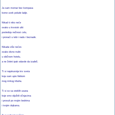
Ja sam mornar bez kompasa
kome uvek polude ladje.
Nikad ti niko neće
ovako u krvotok uliti
poslednju nežnost celu,
i pronaći u tebi i nadu i beznađe.
Nikada više nećes
ovako divno truliti
u običnom hotelu,
a ne želeti ipak odavde da izađeš.
Ti si najukusnija krv sveta
koju sam upio hlebom
mog mrkog trbuha.
Ti si so sa oteklih usana
koje smo oljuštili očnjacima
i prosuli po mojim bedrima
i tvojim dojkama.