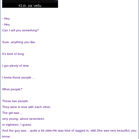
- Hey.
- Hey.
Can I tell you something?
Sure, anything you like.
It's kind of long.
I got plenty of time.
I knew these people ...
What people?
These two people.
They were in love with each other.
The girl was ...
very young, about seventeen
or eighteen, I guess.
And the guy was ...quite a bit older.He was kind of ragged in, wild.She was very beautiful, you
know.