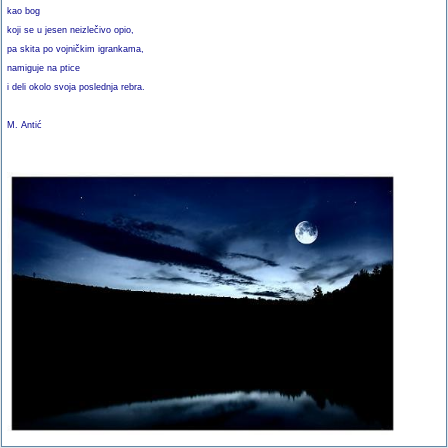
kao bog
koji se u jesen neizlečivo opio,
pa skita po vojničkim igrankama,
namiguje na ptice
i deli okolo svoja poslednja rebra.
M. Antić