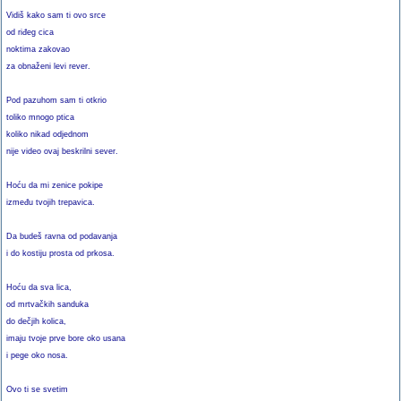
Vidiš kako sam ti ovo srce
od riđeg cica
noktima zakovao
za obnaženi levi rever.
Pod pazuhom sam ti otkrio
toliko mnogo ptica
koliko nikad odjednom
nije video ovaj beskrilni sever.
Hoću da mi zenice pokipe
između tvojih trepavica.
Da budeš ravna od podavanja
i do kostiju prosta od prkosa.
Hoću da sva lica,
od mrtvačkih sanduka
do dečjih kolica,
imaju tvoje prve bore oko usana
i pege oko nosa.
Ovo ti se svetim