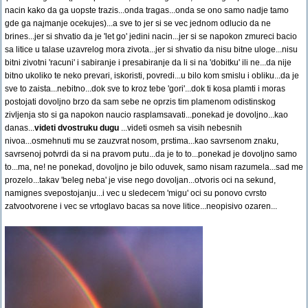
nacin kako da ga uopste trazis...onda tragas...onda se ono samo nadje tamo
gde ga najmanje ocekujes)...a sve to jer si se vec jednom odlucio da ne
brines...jer si shvatio da je 'let go' jedini nacin...jer si se napokon zmureci bacio
sa litice u talase uzavrelog mora zivota...jer si shvatio da nisu bitne uloge...nisu
bitni zivotni 'racuni' i sabiranje i presabiranje da li si na 'dobitku' ili ne...da nije
bitno ukoliko te neko prevari, iskoristi, povredi...u bilo kom smislu i obliku...da je
sve to zaista...nebitno...dok sve to kroz tebe 'gori'...dok ti kosa plamti i moras
postojati dovoljno brzo da sam sebe ne oprzis tim plamenom odistinskog
zivljenja sto si ga napokon naucio rasplamsavati...ponekad je dovoljno...kao
danas...
videti dvostruku dugu
...videti osmeh sa visih nebesnih
nivoa...osmehnuti mu se zauzvrat nosom, prstima...kao savrsenom znaku,
savrsenoj potvrdi da si na pravom putu...da je to to...ponekad je dovoljno samo
to...ma, ne! ne ponekad, dovoljno je bilo oduvek, samo nisam razumela...sad me
prozelo...takav 'beleg neba' je vise nego dovoljan...otvoris oci na sekund,
namignes svepostojanju...i vec u sledecem 'migu' oci su ponovo cvrsto
zatvootvorene i vec se vrtoglavo bacas sa nove litice...neopisivo ozaren...