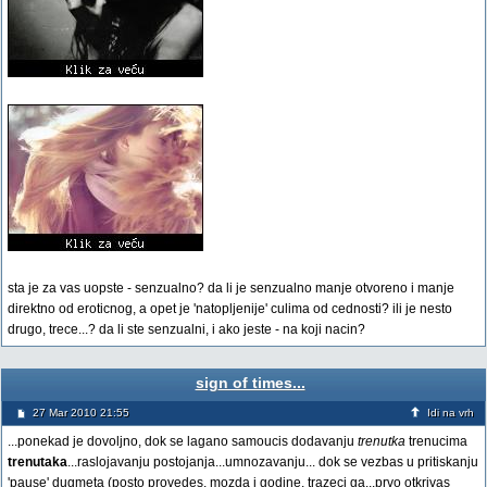
sta je za vas uopste - senzualno? da li je senzualno manje otvoreno i manje
direktno od eroticnog, a opet je 'natopljenije' culima od cednosti? ili je nesto
drugo, trece...? da li ste senzualni, i ako jeste - na koji nacin?
sign of times...
27 Mar 2010 21:55
Idi na vrh
...ponekad je dovoljno, dok se lagano samoucis dodavanju
trenutka
trenucima
trenutaka
...raslojavanju postojanja...umnozavanju... dok se vezbas u pritiskanju
'pause' dugmeta (posto provedes, mozda i godine, trazeci ga...prvo otkrivas