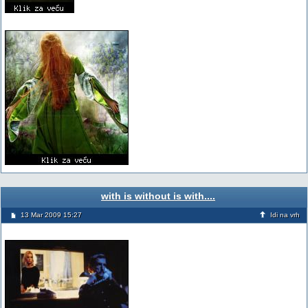
with is without is with....
13 Mar 2009 15:27
Idi na vrh