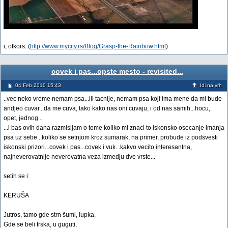
i, ofkors: (
http://www.mycity.rs/Blog/Grasp-the-Rainbow.html
)
covek i pas...opste mesto - revisited...
04 Feb 2010 15:43
Idi na vrh
..vec neko vreme nemam psa...ili tacnije, nemam psa koji ima mene da mi bude
andjeo cuvar...da me cuva, tako kako nas oni cuvaju, i od nas samih...hocu,
opet, jednog...
...i bas ovih dana razmisljam o tome koliko mi znaci to iskonsko osecanje imanja
psa uz sebe...koliko se setnjom kroz sumarak, na primer, probude iz podsvesti
iskonski prizori...covek i pas...covek i vuk...kakvo vecito interesantna,
najneverovatnije neverovatna veza izmedju dve vrste...
setih se i:
KERUŠA
Jutros, tamo gde strn šumi, lupka,
Gde se beli trska, u guguti,