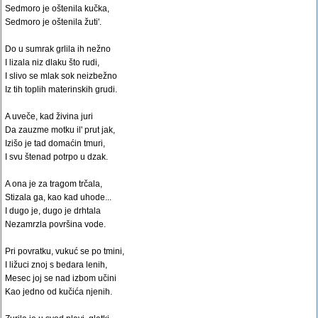
Sedmoro je oštenila kučka,
Sedmoro je oštenila žuti'.
Do u sumrak grlila ih nežno
I lizala niz dlaku što rudi,
I slivo se mlak sok neizbežno
Iz tih toplih materinskih grudi.
A uveče, kad živina juri
Da zauzme motku il' prut jak,
Izišo je tad domaćin tmuri,
I svu štenad potrpo u dzak.
A ona je za tragom trčala,
Stizala ga, kao kad uhode...
I dugo je, dugo je drhtala
Nezamrzla površina vode.
Pri povratku, vukuć se po tmini,
I ližuci znoj s bedara lenih,
Mesec joj se nad izbom učini
Kao jedno od kučića njenih.