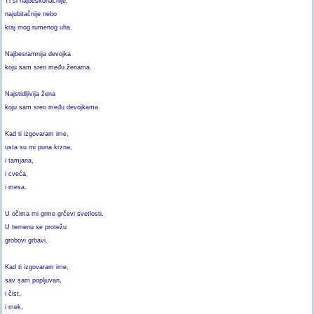
Ti si najbeskonačnije,
najubitačnije nebo
kraj mog rumenog uha.
Najbesramnija devojka
koju sam sreo među ženama.
Najstidljivija žena
koju sam sreo među devojkama.
Kad ti izgovaram ime,
usta su mi puna krzna,
i tamjana,
i cveća,
i mesa.
U očima mi grme grčevi svetlosti.
U temenu se protežu
grobovi grbavi.
Kad ti izgovaram ime,
sav sam popljuvan,
i čist,
i mek,