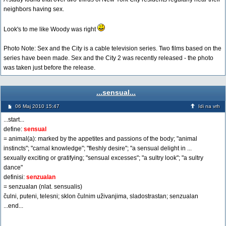
neighbors having sex.
Look's to me like Woody was right
Photo Note: Sex and the City is a cable television series. Two films based on the
series have been made. Sex and the City 2 was recently released - the photo
was taken just before the release.
...sensual...
06 Maj 2010 15:47
Idi na vrh
...start...
define:
sensual
= animal(a): marked by the appetites and passions of the body; "animal
instincts"; "carnal knowledge"; "fleshly desire"; "a sensual delight in ...
sexually exciting or gratifying; "sensual excesses"; "a sultry look"; "a sultry
dance"
definisi:
senzualan
= senzualan (nlat. sensualis)
čulni, puteni, telesni; sklon čulnim uživanjima, sladostrastan; senzualan
...end...