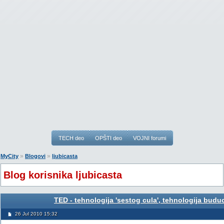
TECH deo
OPŠTI deo
VOJNI forumi
»
»
MyCity
Blogovi
ljubicasta
Blog korisnika ljubicasta
TED - tehnologija 'sestog cula', tehnologija buduc
26 Jul 2010 15:32