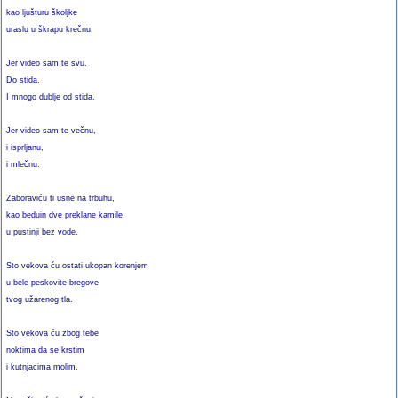
kao ljušturu školjke
uraslu u škrapu krečnu.
Jer video sam te svu.
Do stida.
I mnogo dublje od stida.
Jer video sam te večnu,
i isprljanu,
i mlečnu.
Zaboraviću ti usne na trbuhu,
kao beduin dve preklane kamile
u pustinji bez vode.
Sto vekova ću ostati ukopan korenjem
u bele peskovite bregove
tvog užarenog tla.
Sto vekova ću zbog tebe
noktima da se krstim
i kutnjacima molim.