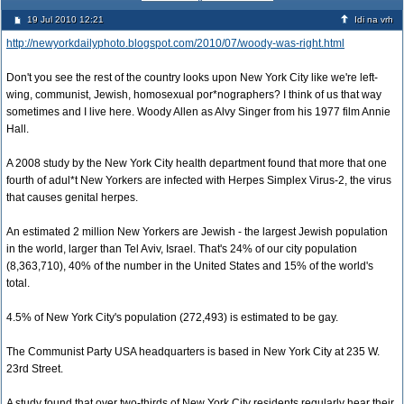
19 Jul 2010 12:21
Idi na vrh
http://newyorkdailyphoto.blogspot.com/2010/07/woody-was-right.html
Don't you see the rest of the country looks upon New York City like we're left-
wing, communist, Jewish, homosexual por*nographers? I think of us that way
sometimes and I live here. Woody Allen as Alvy Singer from his 1977 film Annie
Hall.
A 2008 study by the New York City health department found that more that one
fourth of adul*t New Yorkers are infected with Herpes Simplex Virus-2, the virus
that causes genital herpes.
An estimated 2 million New Yorkers are Jewish - the largest Jewish population
in the world, larger than Tel Aviv, Israel. That's 24% of our city population
(8,363,710), 40% of the number in the United States and 15% of the world's
total.
4.5% of New York City's population (272,493) is estimated to be gay.
The Communist Party USA headquarters is based in New York City at 235 W.
23rd Street.
A study found that over two-thirds of New York City residents regularly hear their