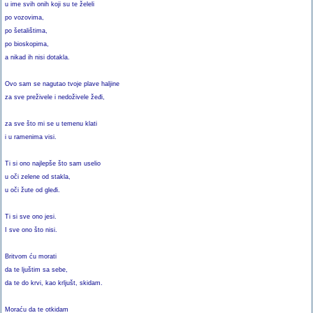
u ime svih onih koji su te želeli
po vozovima,
po šetalištima,
po bioskopima,
a nikad ih nisi dotakla.
Ovo sam se nagutao tvoje plave haljine
za sve preživele i nedoživele žeđi,
za sve što mi se u temenu klati
i u ramenima visi.
Ti si ono najlepše što sam uselio
u oči zelene od stakla,
u oči žute od gleđi.
Ti si sve ono jesi.
I sve ono što nisi.
Britvom ću morati
da te ljuštim sa sebe,
da te do krvi, kao krljušt, skidam.
Moraću da te otkidam