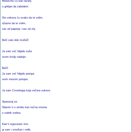
Mesečinu ću kao ražanj
u grkljan da zabodem.
Sto vekova ću ovako da te volim,
užasno da te volim,
sav od paperja i sav od zla.
Beži zato dok možeš!
Ja sam već hiljadu suša
ovom krvlju nadojio.
Beži!
Ja sam već hiljadu potopa
ovim mesom potopio.
Ja sam Crvenkapa koja večera vukove.
Spasavaj se.
Silazim ti u utrobu kao noćna smena
u rudnik srebra.
Kad ti izgovaram ime,
ja sam i smešan i velik,