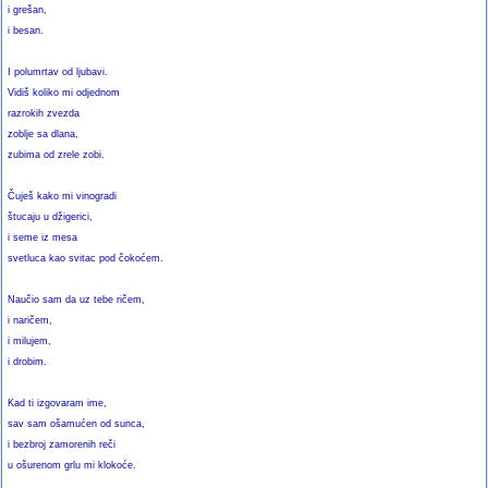
i grešan,
i besan.
I polumrtav od ljubavi.
Vidiš koliko mi odjednom
razrokih zvezda
zoblje sa dlana,
zubima od zrele zobi.
Čuješ kako mi vinogradi
štucaju u džigerici,
i seme iz mesa
svetluca kao svitac pod čokoćem.
Naučio sam da uz tebe ričem,
i naričem,
i milujem,
i drobim.
Kad ti izgovaram ime,
sav sam ošamućen od sunca,
i bezbroj zamorenih reči
u ošurenom grlu mi klokoće.