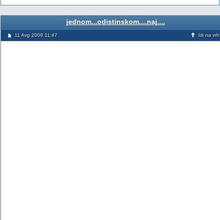
jednom...odistinskom....naj....
11 Avg 2009 11:47
Idi na vrh