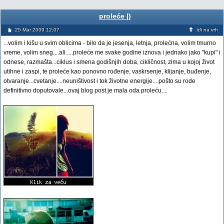
proleće |)
25 Mar 2009 12:07
Idi na vrh
...volim i kišu u svim oblicima - bilo da je jesenja, letnja, prolećna, volim tmurno
vreme, volim sneg....ali.....proleće me svake godine iznova i jednako jako "kupi" i
odnese, razmašta...ciklus i smena godišnjih doba, cikličnost, zima u kojoj život
utihne i zaspi, te proleće kao ponovno rođenje, vaskrsenje, klijanje, buđenje,
otvaranje...cvetanje....neuništivost i tok životne energije....pošto su rode
definitivno doputovale...ovaj blog post je mala oda proleću....