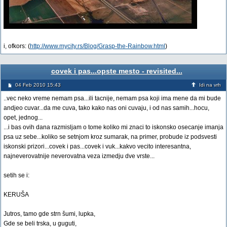
i, ofkors: (
http://www.mycity.rs/Blog/Grasp-the-Rainbow.html
)
covek i pas...opste mesto - revisited...
04 Feb 2010 15:43
Idi na vrh
..vec neko vreme nemam psa...ili tacnije, nemam psa koji ima mene da mi bude
andjeo cuvar...da me cuva, tako kako nas oni cuvaju, i od nas samih...hocu,
opet, jednog...
...i bas ovih dana razmisljam o tome koliko mi znaci to iskonsko osecanje imanja
psa uz sebe...koliko se setnjom kroz sumarak, na primer, probude iz podsvesti
iskonski prizori...covek i pas...covek i vuk...kakvo vecito interesantna,
najneverovatnije neverovatna veza izmedju dve vrste...
setih se i:
KERUŠA
Jutros, tamo gde strn šumi, lupka,
Gde se beli trska, u guguti,