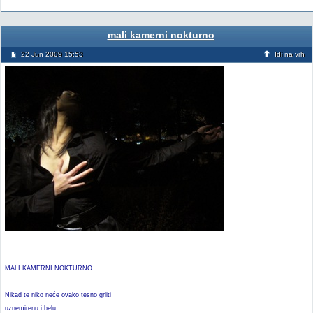
mali kamerni nokturno
22 Jun 2009 15:53
Idi na vrh
MALI KAMERNI NOKTURNO
Nikad te niko neće ovako tesno grliti
uznemirenu i belu.