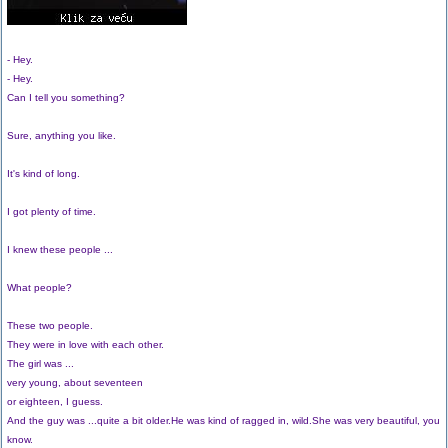
- Hey.
- Hey.
Can I tell you something?
Sure, anything you like.
It's kind of long.
I got plenty of time.
I knew these people ...
What people?
These two people.
They were in love with each other.
The girl was ...
very young, about seventeen
or eighteen, I guess.
And the guy was ...quite a bit older.He was kind of ragged in, wild.She was very beautiful, you
know.