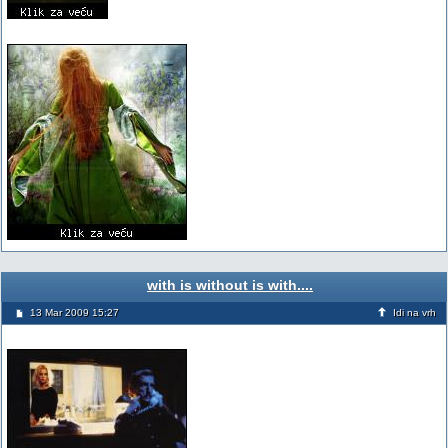
with is without is with....
13 Mar 2009 15:27
Idi na vrh