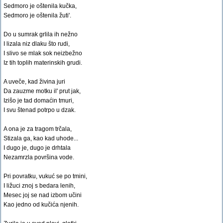
Sedmoro je oštenila kučka,
Sedmoro je oštenila žuti'.
Do u sumrak grlila ih nežno
I lizala niz dlaku što rudi,
I slivo se mlak sok neizbežno
Iz tih toplih materinskih grudi.
A uveče, kad živina juri
Da zauzme motku il' prut jak,
Izišo je tad domaćin tmuri,
I svu štenad potrpo u dzak.
A ona je za tragom trčala,
Stizala ga, kao kad uhode...
I dugo je, dugo je drhtala
Nezamrzla površina vode.
Pri povratku, vukuć se po tmini,
I ližuci znoj s bedara lenih,
Mesec joj se nad izbom učini
Kao jedno od kučića njenih.