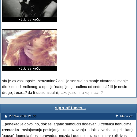
sta je za vas uopste - senzualno? da li je senzualno manje otvoreno i manje
direktno od eroticnog, a opet je 'natopljenije' culima od cednosti? ili je nesto
drugo, trece...? da li ste senzualni, i ako jeste - na koji nacin?
sign of times...
27 Mar 2010 21:55
Idi na vrh
...ponekad je dovoljno, dok se lagano samoucis dodavanju
trenutka
trenucima
trenutaka
...raslojavanju postojanja...umnozavanju... dok se vezbas u pritiskanju
'pause' dugmeta (posto provedes, mozda i godine, trazeci ga...prvo otkrivas