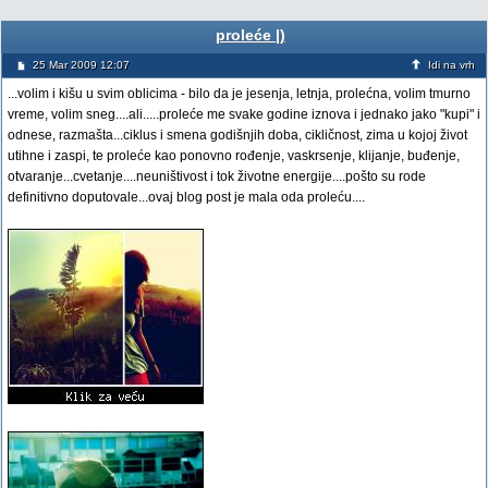
proleće |)
25 Mar 2009 12:07
Idi na vrh
...volim i kišu u svim oblicima - bilo da je jesenja, letnja, prolećna, volim tmurno
vreme, volim sneg....ali.....proleće me svake godine iznova i jednako jako "kupi" i
odnese, razmašta...ciklus i smena godišnjih doba, cikličnost, zima u kojoj život
utihne i zaspi, te proleće kao ponovno rođenje, vaskrsenje, klijanje, buđenje,
otvaranje...cvetanje....neuništivost i tok životne energije....pošto su rode
definitivno doputovale...ovaj blog post je mala oda proleću....