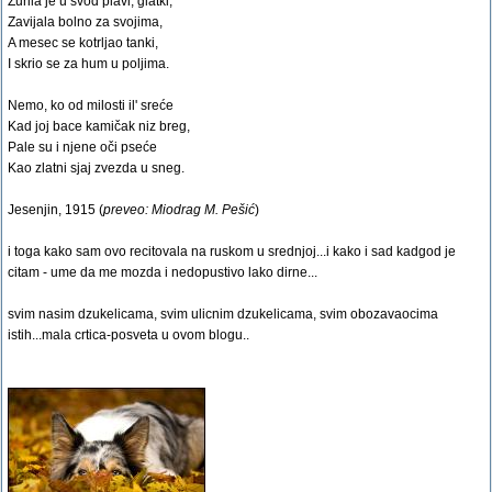
Zurila je u svod plavi, glatki,
Zavijala bolno za svojima,
A mesec se kotrljao tanki,
I skrio se za hum u poljima.
Nemo, ko od milosti il' sreće
Kad joj bace kamičak niz breg,
Pale su i njene oči pseće
Kao zlatni sjaj zvezda u sneg.
Jesenjin, 1915 (
preveo: Miodrag M. Pešić
)
i toga kako sam ovo recitovala na ruskom u srednjoj...i kako i sad kadgod je
citam - ume da me mozda i nedopustivo lako dirne...
svim nasim dzukelicama, svim ulicnim dzukelicama, svim obozavaocima
istih...mala crtica-posveta u ovom blogu..