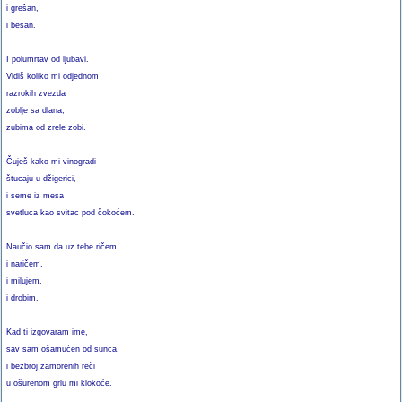
i grešan,
i besan.
I polumrtav od ljubavi.
Vidiš koliko mi odjednom
razrokih zvezda
zoblje sa dlana,
zubima od zrele zobi.
Čuješ kako mi vinogradi
štucaju u džigerici,
i seme iz mesa
svetluca kao svitac pod čokoćem.
Naučio sam da uz tebe ričem,
i naričem,
i milujem,
i drobim.
Kad ti izgovaram ime,
sav sam ošamućen od sunca,
i bezbroj zamorenih reči
u ošurenom grlu mi klokoće.