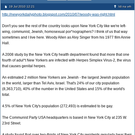
19 Jul 2010 12:21
Idi na vrh
http://newyorkdailyphoto.blogspot.com/2010/07/woody-was-right.html
Don't you see the rest of the country looks upon New York City like we're left-
wing, communist, Jewish, homosexual por*nographers? I think of us that way
sometimes and I live here. Woody Allen as Alvy Singer from his 1977 film Annie
Hall.
A 2008 study by the New York City health department found that more that one
fourth of adul*t New Yorkers are infected with Herpes Simplex Virus-2, the virus
that causes genital herpes.
An estimated 2 million New Yorkers are Jewish - the largest Jewish population
in the world, larger than Tel Aviv, Israel. That's 24% of our city population
(8,363,710), 40% of the number in the United States and 15% of the world's
total.
4.5% of New York City's population (272,493) is estimated to be gay.
The Communist Party USA headquarters is based in New York City at 235 W.
23rd Street.
A study found that over two-thirds of New York City residents regularly hear their