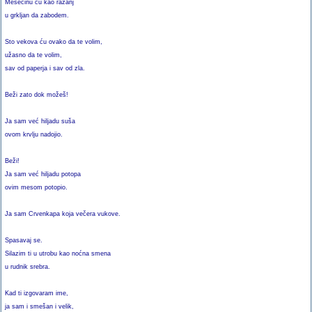
Mesečinu ću kao ražanj
u grkljan da zabodem.
Sto vekova ću ovako da te volim,
užasno da te volim,
sav od paperja i sav od zla.
Beži zato dok možeš!
Ja sam već hiljadu suša
ovom krvlju nadojio.
Beži!
Ja sam već hiljadu potopa
ovim mesom potopio.
Ja sam Crvenkapa koja večera vukove.
Spasavaj se.
Silazim ti u utrobu kao noćna smena
u rudnik srebra.
Kad ti izgovaram ime,
ja sam i smešan i velik,