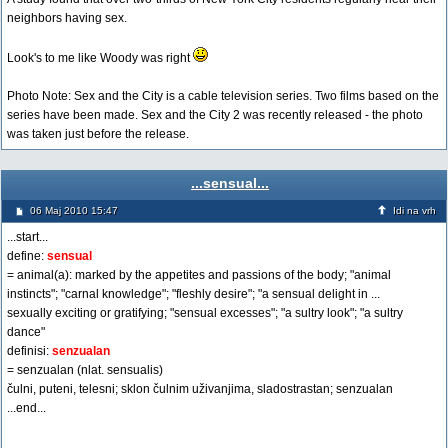
neighbors having sex.
Look's to me like Woody was right
Photo Note: Sex and the City is a cable television series. Two films based on the
series have been made. Sex and the City 2 was recently released - the photo
was taken just before the release.
...sensual...
06 Maj 2010 15:47
Idi na vrh
...start...
define:
sensual
= animal(a): marked by the appetites and passions of the body; "animal
instincts"; "carnal knowledge"; "fleshly desire"; "a sensual delight in ...
sexually exciting or gratifying; "sensual excesses"; "a sultry look"; "a sultry
dance"
definisi:
senzualan
= senzualan (nlat. sensualis)
čulni, puteni, telesni; sklon čulnim uživanjima, sladostrastan; senzualan
...end...