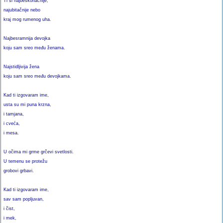
Ti si najbeskonačnije,
najubitačnije nebo
kraj mog rumenog uha.
Najbesramnija devojka
koju sam sreo među ženama.
Najstidljivija žena
koju sam sreo među devojkama.
Kad ti izgovaram ime,
usta su mi puna krzna,
i tamjana,
i cveća,
i mesa.
U očima mi grme grčevi svetlosti.
U temenu se protežu
grobovi grbavi.
Kad ti izgovaram ime,
sav sam popljuvan,
i čist,
i mek,