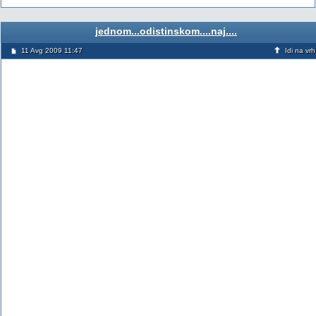
jednom...odistinskom....naj....
11 Avg 2009 11:47
Idi na vrh