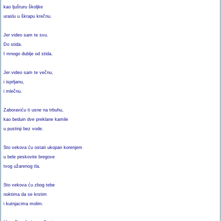
kao ljušturu školjke
uraslu u škrapu krečnu.
Jer video sam te svu.
Do stida.
I mnogo dublje od stida.
Jer video sam te večnu,
i isprljanu,
i mlečnu.
Zaboraviću ti usne na trbuhu,
kao beduin dve preklane kamile
u pustinji bez vode.
Sto vekova ću ostati ukopan korenjem
u bele peskovite bregove
tvog užarenog tla.
Sto vekova ću zbog tebe
noktima da se krstim
i kutnjacima molim.