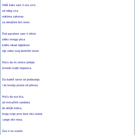
Vidiš kako sam ti ovo srce
od riđeg cica
noktima zakovao
za obnaženi levi rever.
Pod pazuhom sam ti otkrio
toliko mnogo ptica
koliko nikad odjednom
nije video ovaj beskrilni sever.
Hoću da mi zenice pokipe
između tvojih trepavica.
Da budeš ravna od podavanja
i do kostiju prosta od prkosa.
Hoću da sva lica,
od mrtvačkih sanduka
do dečjih kolica,
imaju tvoje prve bore oko usana
i pege oko nosa.
Ovo ti se svetim