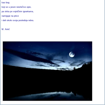
kao bog
koji se u jesen neizlečivo opio,
pa skita po vojničkim igrankama,
namiguje na ptice
i deli okolo svoja poslednja rebra.
M. Antić