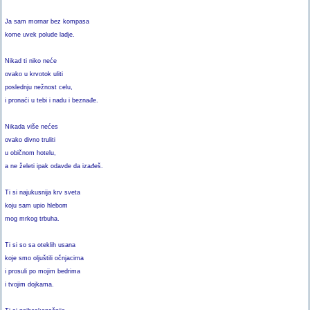
Ja sam mornar bez kompasa
kome uvek polude ladje.
Nikad ti niko neće
ovako u krvotok uliti
poslednju nežnost celu,
i pronaći u tebi i nadu i beznađe.
Nikada više nećes
ovako divno truliti
u običnom hotelu,
a ne želeti ipak odavde da izađeš.
Ti si najukusnija krv sveta
koju sam upio hlebom
mog mrkog trbuha.
Ti si so sa oteklih usana
koje smo oljuštili očnjacima
i prosuli po mojim bedrima
i tvojim dojkama.