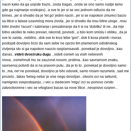
nacin kako da ga uopste trazis...onda tragas...onda se ono samo nadje tamo
gde ga najmanje ocekujes)...a sve to jer si se vec jednom odlucio da ne
brines...jer si shvatio da je 'let go' jedini nacin...jer si se napokon zmureci bacio
sa litice u talase uzavrelog mora zivota...jer si shvatio da nisu bitne uloge...nisu
bitni zivotni 'racuni' i sabiranje i presabiranje da li si na 'dobitku' ili ne...da nije
bitno ukoliko te neko prevari, iskoristi, povredi...u bilo kom smislu i obliku...da je
sve to zaista...nebitno...dok sve to kroz tebe 'gori'...dok ti kosa plamti i moras
postojati dovoljno brzo da sam sebe ne oprzis tim plamenom odistinskog
zivljenja sto si ga napokon naucio rasplamsavati...ponekad je dovoljno...kao
danas...
videti dvostruku dugu
...videti osmeh sa visih nebesnih
nivoa...osmehnuti mu se zauzvrat nosom, prstima...kao savrsenom znaku,
savrsenoj potvrdi da si na pravom putu...da je to to...ponekad je dovoljno samo
to...ma, ne! ne ponekad, dovoljno je bilo oduvek, samo nisam razumela...sad me
prozelo...takav 'beleg neba' je vise nego dovoljan...otvoris oci na sekund,
namignes svepostojanju...i vec u sledecem 'migu' oci su ponovo cvrsto
zatvootvorene i vec se vrtoglavo bacas sa nove litice...neopisivo ozaren...