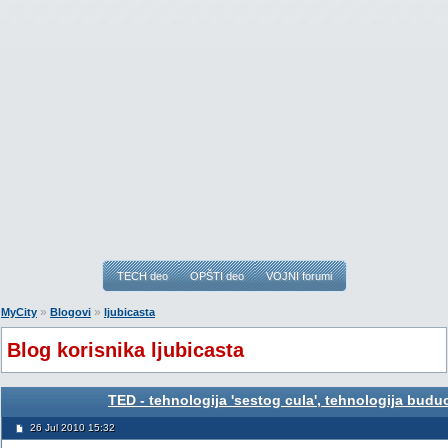
TECH deo
OPŠTI deo
VOJNI forumi
»
»
MyCity
Blogovi
ljubicasta
Blog korisnika ljubicasta
TED - tehnologija 'sestog cula', tehnologija buduc
26 Jul 2010 15:32