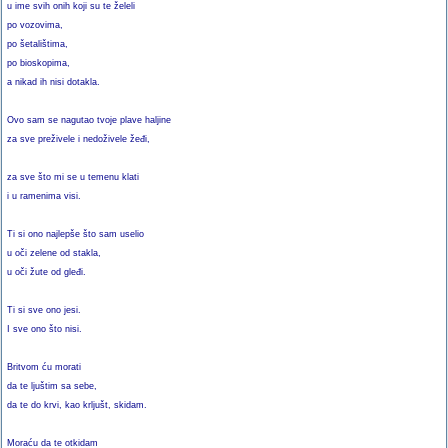
u ime svih onih koji su te želeli
po vozovima,
po šetalištima,
po bioskopima,
a nikad ih nisi dotakla.
Ovo sam se nagutao tvoje plave haljine
za sve preživele i nedoživele žeđi,
za sve što mi se u temenu klati
i u ramenima visi.
Ti si ono najlepše što sam uselio
u oči zelene od stakla,
u oči žute od gleđi.
Ti si sve ono jesi.
I sve ono što nisi.
Britvom ću morati
da te ljuštim sa sebe,
da te do krvi, kao krljušt, skidam.
Moraću da te otkidam