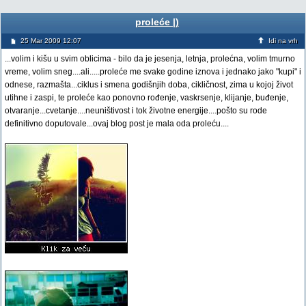
proleće |)
25 Mar 2009 12:07
Idi na vrh
...volim i kišu u svim oblicima - bilo da je jesenja, letnja, prolećna, volim tmurno
vreme, volim sneg....ali.....proleće me svake godine iznova i jednako jako "kupi" i
odnese, razmašta...ciklus i smena godišnjih doba, cikličnost, zima u kojoj život
utihne i zaspi, te proleće kao ponovno rođenje, vaskrsenje, klijanje, buđenje,
otvaranje...cvetanje....neuništivost i tok životne energije....pošto su rode
definitivno doputovale...ovaj blog post je mala oda proleću....