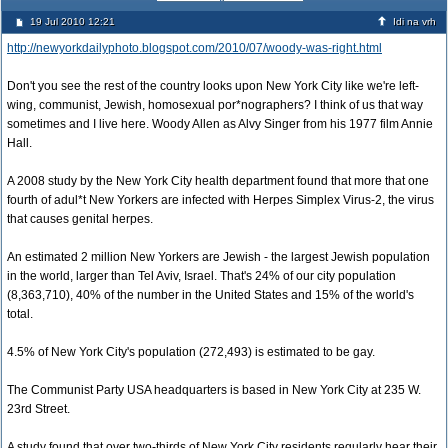
19 Jul 2010 12:21
Idi na vrh
http://newyorkdailyphoto.blogspot.com/2010/07/woody-was-right.html
Don't you see the rest of the country looks upon New York City like we're left-
wing, communist, Jewish, homosexual por*nographers? I think of us that way
sometimes and I live here. Woody Allen as Alvy Singer from his 1977 film Annie
Hall.
A 2008 study by the New York City health department found that more that one
fourth of adul*t New Yorkers are infected with Herpes Simplex Virus-2, the virus
that causes genital herpes.
An estimated 2 million New Yorkers are Jewish - the largest Jewish population
in the world, larger than Tel Aviv, Israel. That's 24% of our city population
(8,363,710), 40% of the number in the United States and 15% of the world's
total.
4.5% of New York City's population (272,493) is estimated to be gay.
The Communist Party USA headquarters is based in New York City at 235 W.
23rd Street.
A study found that over two-thirds of New York City residents regularly hear their