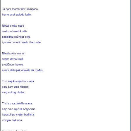
Ja sam mornar bez kompasa
kome uvek polude ladje.
Nikad ti niko neće
ovako u krvotok uliti
poslednju nežnost celu,
i pronaći u tebi i nadu i beznađe.
Nikada više nećes
ovako divno truliti
u običnom hotelu,
a ne želeti ipak odavde da izađeš.
Ti si najukusnija krv sveta
koju sam upio hlebom
mog mrkog trbuha.
Ti si so sa oteklih usana
koje smo oljuštili očnjacima
i prosuli po mojim bedrima
i tvojim dojkama.