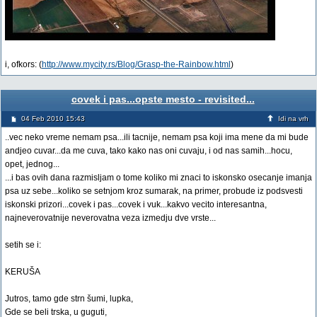
i, ofkors: (
http://www.mycity.rs/Blog/Grasp-the-Rainbow.html
)
covek i pas...opste mesto - revisited...
04 Feb 2010 15:43
Idi na vrh
..vec neko vreme nemam psa...ili tacnije, nemam psa koji ima mene da mi bude
andjeo cuvar...da me cuva, tako kako nas oni cuvaju, i od nas samih...hocu,
opet, jednog...
...i bas ovih dana razmisljam o tome koliko mi znaci to iskonsko osecanje imanja
psa uz sebe...koliko se setnjom kroz sumarak, na primer, probude iz podsvesti
iskonski prizori...covek i pas...covek i vuk...kakvo vecito interesantna,
najneverovatnije neverovatna veza izmedju dve vrste...
setih se i:
KERUŠA
Jutros, tamo gde strn šumi, lupka,
Gde se beli trska, u guguti,