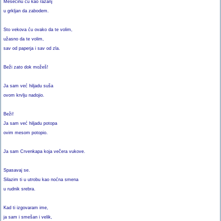
Mesečinu ću kao ražanj
u grkljan da zabodem.
Sto vekova ću ovako da te volim,
užasno da te volim,
sav od paperja i sav od zla.
Beži zato dok možeš!
Ja sam već hiljadu suša
ovom krvlju nadojio.
Beži!
Ja sam već hiljadu potopa
ovim mesom potopio.
Ja sam Crvenkapa koja večera vukove.
Spasavaj se.
Silazim ti u utrobu kao noćna smena
u rudnik srebra.
Kad ti izgovaram ime,
ja sam i smešan i velik,