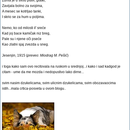
Zurila je u svod plavi, glatki,
Zavijala bolno za svojima,
A mesec se kotrljao tanki,
I skrio se za hum u poljima.
Nemo, ko od milosti il' sreće
Kad joj bace kamičak niz breg,
Pale su i njene oči pseće
Kao zlatni sjaj zvezda u sneg.
Jesenjin, 1915 (
preveo: Miodrag M. Pešić
)
i toga kako sam ovo recitovala na ruskom u srednjoj...i kako i sad kadgod je
citam - ume da me mozda i nedopustivo lako dirne...
svim nasim dzukelicama, svim ulicnim dzukelicama, svim obozavaocima
istih...mala crtica-posveta u ovom blogu..