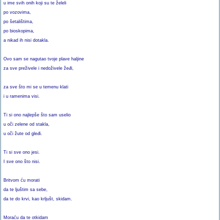
u ime svih onih koji su te želeli
po vozovima,
po šetalištima,
po bioskopima,
a nikad ih nisi dotakla.
Ovo sam se nagutao tvoje plave haljine
za sve preživele i nedoživele žeđi,
za sve što mi se u temenu klati
i u ramenima visi.
Ti si ono najlepše što sam uselio
u oči zelene od stakla,
u oči žute od gleđi.
Ti si sve ono jesi.
I sve ono što nisi.
Britvom ću morati
da te ljuštim sa sebe,
da te do krvi, kao krljušt, skidam.
Moraću da te otkidam