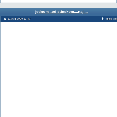
jednom...odistinskom....naj....
11 Avg 2009 11:47
Idi na vrh