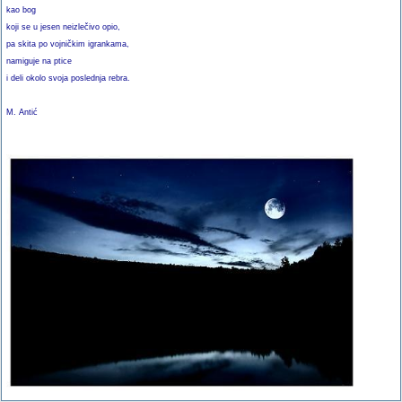
kao bog
koji se u jesen neizlečivo opio,
pa skita po vojničkim igrankama,
namiguje na ptice
i deli okolo svoja poslednja rebra.
M. Antić