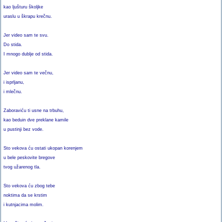
kao ljušturu školjke
uraslu u škrapu krečnu.
Jer video sam te svu.
Do stida.
I mnogo dublje od stida.
Jer video sam te večnu,
i isprljanu,
i mlečnu.
Zaboraviću ti usne na trbuhu,
kao beduin dve preklane kamile
u pustinji bez vode.
Sto vekova ću ostati ukopan korenjem
u bele peskovite bregove
tvog užarenog tla.
Sto vekova ću zbog tebe
noktima da se krstim
i kutnjacima molim.