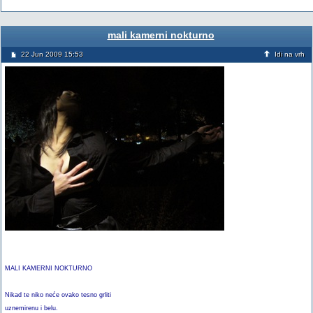
mali kamerni nokturno
22 Jun 2009 15:53
Idi na vrh
MALI KAMERNI NOKTURNO
Nikad te niko neće ovako tesno grliti
uznemirenu i belu.