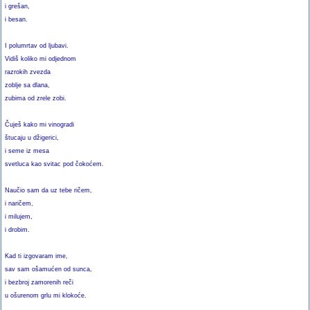
i grešan,
i besan.
I polumrtav od ljubavi.
Vidiš koliko mi odjednom
razrokih zvezda
zoblje sa dlana,
zubima od zrele zobi.
Čuješ kako mi vinogradi
štucaju u džigerici,
i seme iz mesa
svetluca kao svitac pod čokoćem.
Naučio sam da uz tebe ričem,
i naričem,
i milujem,
i drobim.
Kad ti izgovaram ime,
sav sam ošamućen od sunca,
i bezbroj zamorenih reči
u ošurenom grlu mi klokoće.