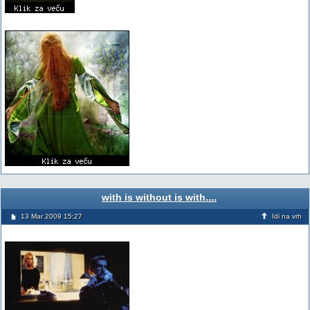
with is without is with....
13 Mar 2009 15:27
Idi na vrh