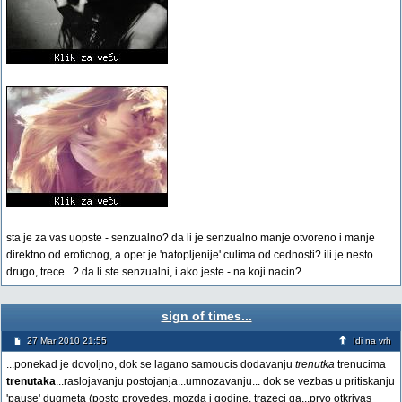
sta je za vas uopste - senzualno? da li je senzualno manje otvoreno i manje
direktno od eroticnog, a opet je 'natopljenije' culima od cednosti? ili je nesto
drugo, trece...? da li ste senzualni, i ako jeste - na koji nacin?
sign of times...
27 Mar 2010 21:55
Idi na vrh
...ponekad je dovoljno, dok se lagano samoucis dodavanju
trenutka
trenucima
trenutaka
...raslojavanju postojanja...umnozavanju... dok se vezbas u pritiskanju
'pause' dugmeta (posto provedes, mozda i godine, trazeci ga...prvo otkrivas