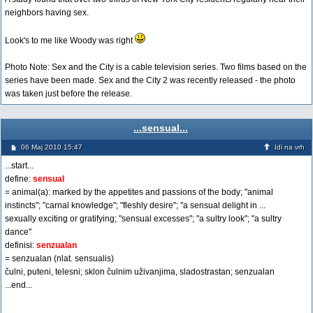
neighbors having sex.
Look's to me like Woody was right
Photo Note: Sex and the City is a cable television series. Two films based on the
series have been made. Sex and the City 2 was recently released - the photo
was taken just before the release.
...sensual...
06 Maj 2010 15:47
Idi na vrh
...start...
define:
sensual
= animal(a): marked by the appetites and passions of the body; "animal
instincts"; "carnal knowledge"; "fleshly desire"; "a sensual delight in ...
sexually exciting or gratifying; "sensual excesses"; "a sultry look"; "a sultry
dance"
definisi:
senzualan
= senzualan (nlat. sensualis)
čulni, puteni, telesni; sklon čulnim uživanjima, sladostrastan; senzualan
...end...