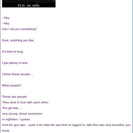
- Hey.
- Hey.
Can I tell you something?
Sure, anything you like.
It's kind of long.
I got plenty of time.
I knew these people ...
What people?
These two people.
They were in love with each other.
The girl was ...
very young, about seventeen
or eighteen, I guess.
And the guy was ...quite a bit older.He was kind of ragged in, wild.She was very beautiful, you
know.