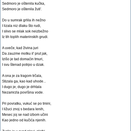
Sedmoro je oštenila kučka,
Sedmoro je oštenila žuti'.
Do u sumrak grlila ih nežno
I lizala niz dlaku što rudi,
I slivo se mlak sok neizbežno
Iz tih toplih materinskih grudi.
A uveče, kad živina juri
Da zauzme motku il' prut jak,
Izišo je tad domaćin tmuri,
I svu štenad potrpo u dzak.
A ona je za tragom trčala,
Stizala ga, kao kad uhode...
I dugo je, dugo je drhtala
Nezamrzla površina vode.
Pri povratku, vukuć se po tmini,
I ližuci znoj s bedara lenih,
Mesec joj se nad izbom učini
Kao jedno od kučića njenih.