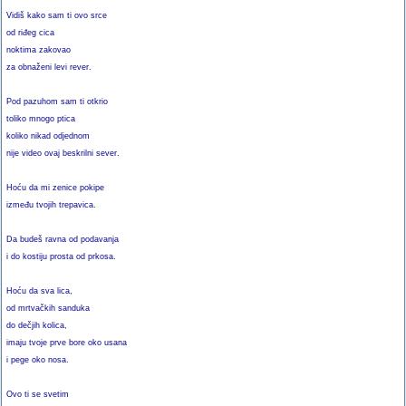
Vidiš kako sam ti ovo srce
od riđeg cica
noktima zakovao
za obnaženi levi rever.
Pod pazuhom sam ti otkrio
toliko mnogo ptica
koliko nikad odjednom
nije video ovaj beskrilni sever.
Hoću da mi zenice pokipe
između tvojih trepavica.
Da budeš ravna od podavanja
i do kostiju prosta od prkosa.
Hoću da sva lica,
od mrtvačkih sanduka
do dečjih kolica,
imaju tvoje prve bore oko usana
i pege oko nosa.
Ovo ti se svetim