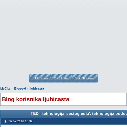
TECH deo
OPŠTI deo
VOJNI forumi
»
»
MyCity
Blogovi
ljubicasta
Blog korisnika ljubicasta
TED - tehnologija 'sestog cula', tehnologija buduc
26 Jul 2010 15:32