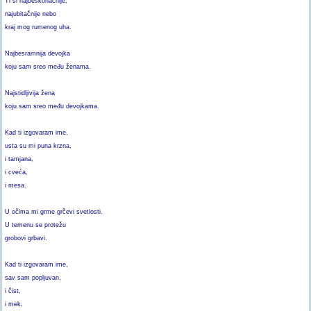
Ti si najbeskonačnije,
najubitačnije nebo
kraj mog rumenog uha.
Najbesramnija devojka
koju sam sreo među ženama.
Najstidljivija žena
koju sam sreo među devojkama.
Kad ti izgovaram ime,
usta su mi puna krzna,
i tamjana,
i cveća,
i mesa.
U očima mi grme grčevi svetlosti.
U temenu se protežu
grobovi grbavi.
Kad ti izgovaram ime,
sav sam popljuvan,
i čist,
i mek,