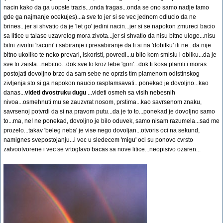
nacin kako da ga uopste trazis...onda tragas...onda se ono samo nadje tamo
gde ga najmanje ocekujes)...a sve to jer si se vec jednom odlucio da ne
brines...jer si shvatio da je 'let go' jedini nacin...jer si se napokon zmureci bacio
sa litice u talase uzavrelog mora zivota...jer si shvatio da nisu bitne uloge...nisu
bitni zivotni 'racuni' i sabiranje i presabiranje da li si na 'dobitku' ili ne...da nije
bitno ukoliko te neko prevari, iskoristi, povredi...u bilo kom smislu i obliku...da je
sve to zaista...nebitno...dok sve to kroz tebe 'gori'...dok ti kosa plamti i moras
postojati dovoljno brzo da sam sebe ne oprzis tim plamenom odistinskog
zivljenja sto si ga napokon naucio rasplamsavati...ponekad je dovoljno...kao
danas...
videti dvostruku dugu
...videti osmeh sa visih nebesnih
nivoa...osmehnuti mu se zauzvrat nosom, prstima...kao savrsenom znaku,
savrsenoj potvrdi da si na pravom putu...da je to to...ponekad je dovoljno samo
to...ma, ne! ne ponekad, dovoljno je bilo oduvek, samo nisam razumela...sad me
prozelo...takav 'beleg neba' je vise nego dovoljan...otvoris oci na sekund,
namignes svepostojanju...i vec u sledecem 'migu' oci su ponovo cvrsto
zatvootvorene i vec se vrtoglavo bacas sa nove litice...neopisivo ozaren...