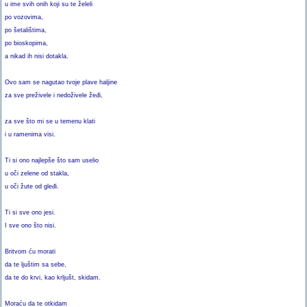
u ime svih onih koji su te želeli
po vozovima,
po šetalištima,
po bioskopima,
a nikad ih nisi dotakla.
Ovo sam se nagutao tvoje plave haljine
za sve preživele i nedoživele žeđi,
za sve što mi se u temenu klati
i u ramenima visi.
Ti si ono najlepše što sam uselio
u oči zelene od stakla,
u oči žute od gleđi.
Ti si sve ono jesi.
I sve ono što nisi.
Britvom ću morati
da te ljuštim sa sebe,
da te do krvi, kao krljušt, skidam.
Moraću da te otkidam