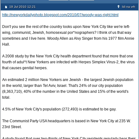
19 Jul 2010 12:21
Idi na vrh
http://newyorkdailyphoto.blogspot.com/2010/07/woody-was-right.html
Don't you see the rest of the country looks upon New York City like we're left-
wing, communist, Jewish, homosexual por*nographers? I think of us that way
sometimes and I live here. Woody Allen as Alvy Singer from his 1977 film Annie
Hall.
A 2008 study by the New York City health department found that more that one
fourth of adul*t New Yorkers are infected with Herpes Simplex Virus-2, the virus
that causes genital herpes.
An estimated 2 million New Yorkers are Jewish - the largest Jewish population
in the world, larger than Tel Aviv, Israel. That's 24% of our city population
(8,363,710), 40% of the number in the United States and 15% of the world's
total.
4.5% of New York City's population (272,493) is estimated to be gay.
The Communist Party USA headquarters is based in New York City at 235 W.
23rd Street.
A study found that over two-thirds of New York City residents regularly hear their