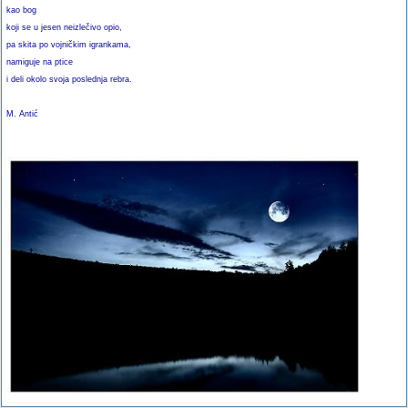
kao bog
koji se u jesen neizlečivo opio,
pa skita po vojničkim igrankama,
namiguje na ptice
i deli okolo svoja poslednja rebra.
M. Antić