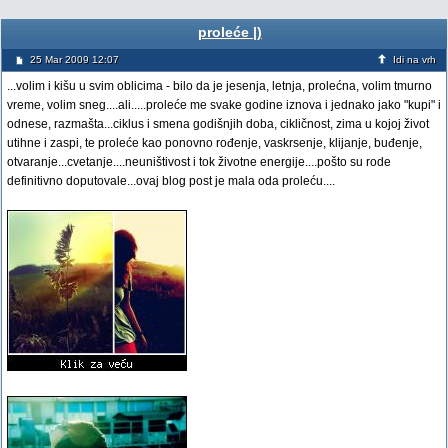
proleće |)
25 Mar 2009 12:07
Idi na vrh
...volim i kišu u svim oblicima - bilo da je jesenja, letnja, prolećna, volim tmurno
vreme, volim sneg....ali.....proleće me svake godine iznova i jednako jako "kupi" i
odnese, razmašta...ciklus i smena godišnjih doba, cikličnost, zima u kojoj život
utihne i zaspi, te proleće kao ponovno rođenje, vaskrsenje, klijanje, buđenje,
otvaranje...cvetanje....neuništivost i tok životne energije....pošto su rode
definitivno doputovale...ovaj blog post je mala oda proleću....