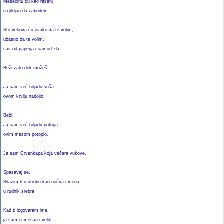
Mesečinu ću kao ražanj
u grkljan da zabodem.
Sto vekova ću ovako da te volim,
užasno da te volim,
sav od paperja i sav od zla.
Beži zato dok možeš!
Ja sam već hiljadu suša
ovom krvlju nadojio.
Beži!
Ja sam već hiljadu potopa
ovim mesom potopio.
Ja sam Crvenkapa koja večera vukove.
Spasavaj se.
Silazim ti u utrobu kao noćna smena
u rudnik srebra.
Kad ti izgovaram ime,
ja sam i smešan i velik,