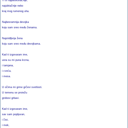
Ti si najbeskonačnije,
najubitačnije nebo
kraj mog rumenog uha.
Najbesramnija devojka
koju sam sreo među ženama.
Najstidljivija žena
koju sam sreo među devojkama.
Kad ti izgovaram ime,
usta su mi puna krzna,
i tamjana,
i cveća,
i mesa.
U očima mi grme grčevi svetlosti.
U temenu se protežu
grobovi grbavi.
Kad ti izgovaram ime,
sav sam popljuvan,
i čist,
i mek,