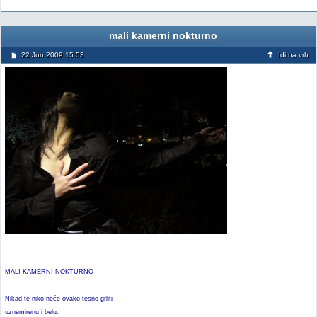
mali kamerni nokturno
22 Jun 2009 15:53
Idi na vrh
MALI KAMERNI NOKTURNO
Nikad te niko neće ovako tesno grliti
uznemirenu i belu.