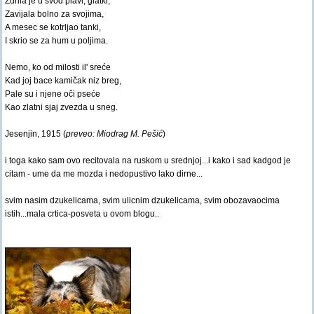
Zurila je u svod plavi, glatki,
Zavijala bolno za svojima,
A mesec se kotrljao tanki,
I skrio se za hum u poljima.
Nemo, ko od milosti il' sreće
Kad joj bace kamičak niz breg,
Pale su i njene oči pseće
Kao zlatni sjaj zvezda u sneg.
Jesenjin, 1915 (
preveo: Miodrag M. Pešić
)
i toga kako sam ovo recitovala na ruskom u srednjoj...i kako i sad kadgod je
citam - ume da me mozda i nedopustivo lako dirne...
svim nasim dzukelicama, svim ulicnim dzukelicama, svim obozavaocima
istih...mala crtica-posveta u ovom blogu..