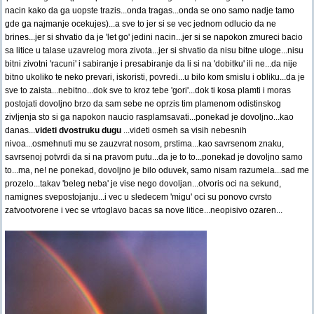
nacin kako da ga uopste trazis...onda tragas...onda se ono samo nadje tamo
gde ga najmanje ocekujes)...a sve to jer si se vec jednom odlucio da ne
brines...jer si shvatio da je 'let go' jedini nacin...jer si se napokon zmureci bacio
sa litice u talase uzavrelog mora zivota...jer si shvatio da nisu bitne uloge...nisu
bitni zivotni 'racuni' i sabiranje i presabiranje da li si na 'dobitku' ili ne...da nije
bitno ukoliko te neko prevari, iskoristi, povredi...u bilo kom smislu i obliku...da je
sve to zaista...nebitno...dok sve to kroz tebe 'gori'...dok ti kosa plamti i moras
postojati dovoljno brzo da sam sebe ne oprzis tim plamenom odistinskog
zivljenja sto si ga napokon naucio rasplamsavati...ponekad je dovoljno...kao
danas...
videti dvostruku dugu
...videti osmeh sa visih nebesnih
nivoa...osmehnuti mu se zauzvrat nosom, prstima...kao savrsenom znaku,
savrsenoj potvrdi da si na pravom putu...da je to to...ponekad je dovoljno samo
to...ma, ne! ne ponekad, dovoljno je bilo oduvek, samo nisam razumela...sad me
prozelo...takav 'beleg neba' je vise nego dovoljan...otvoris oci na sekund,
namignes svepostojanju...i vec u sledecem 'migu' oci su ponovo cvrsto
zatvootvorene i vec se vrtoglavo bacas sa nove litice...neopisivo ozaren...