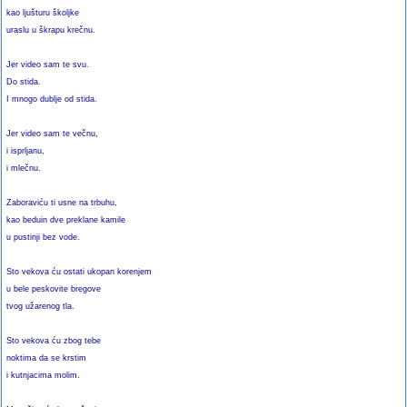
kao ljušturu školjke
uraslu u škrapu krečnu.
Jer video sam te svu.
Do stida.
I mnogo dublje od stida.
Jer video sam te večnu,
i isprljanu,
i mlečnu.
Zaboraviću ti usne na trbuhu,
kao beduin dve preklane kamile
u pustinji bez vode.
Sto vekova ću ostati ukopan korenjem
u bele peskovite bregove
tvog užarenog tla.
Sto vekova ću zbog tebe
noktima da se krstim
i kutnjacima molim.