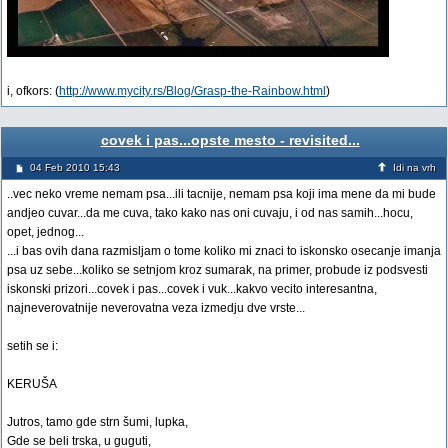
i, ofkors: (
http://www.mycity.rs/Blog/Grasp-the-Rainbow.html
)
covek i pas...opste mesto - revisited...
04 Feb 2010 15:43
Idi na vrh
..vec neko vreme nemam psa...ili tacnije, nemam psa koji ima mene da mi bude
andjeo cuvar...da me cuva, tako kako nas oni cuvaju, i od nas samih...hocu,
opet, jednog...
...i bas ovih dana razmisljam o tome koliko mi znaci to iskonsko osecanje imanja
psa uz sebe...koliko se setnjom kroz sumarak, na primer, probude iz podsvesti
iskonski prizori...covek i pas...covek i vuk...kakvo vecito interesantna,
najneverovatnije neverovatna veza izmedju dve vrste...
setih se i:
KERUŠA
Jutros, tamo gde strn šumi, lupka,
Gde se beli trska, u guguti,