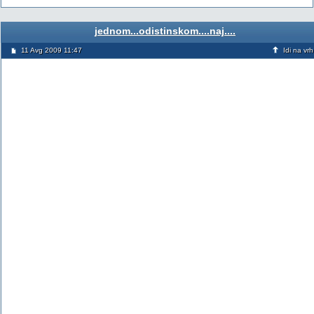
jednom...odistinskom....naj....
11 Avg 2009 11:47
Idi na vrh