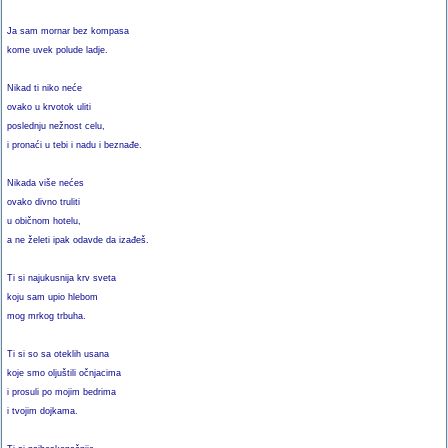
Ja sam mornar bez kompasa
kome uvek polude ladje.
Nikad ti niko neće
ovako u krvotok uliti
poslednju nežnost celu,
i pronaći u tebi i nadu i beznađe.
Nikada više nećes
ovako divno truliti
u običnom hotelu,
a ne želeti ipak odavde da izađeš.
Ti si najukusnija krv sveta
koju sam upio hlebom
mog mrkog trbuha.
Ti si so sa oteklih usana
koje smo oljuštili očnjacima
i prosuli po mojim bedrima
i tvojim dojkama.