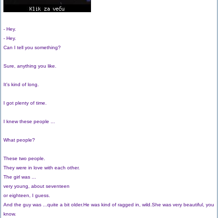
- Hey.
- Hey.
Can I tell you something?
Sure, anything you like.
It's kind of long.
I got plenty of time.
I knew these people ...
What people?
These two people.
They were in love with each other.
The girl was ...
very young, about seventeen
or eighteen, I guess.
And the guy was ...quite a bit older.He was kind of ragged in, wild.She was very beautiful, you
know.