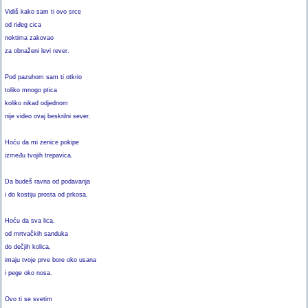
Vidiš kako sam ti ovo srce
od riđeg cica
noktima zakovao
za obnaženi levi rever.
Pod pazuhom sam ti otkrio
toliko mnogo ptica
koliko nikad odjednom
nije video ovaj beskrilni sever.
Hoću da mi zenice pokipe
između tvojih trepavica.
Da budeš ravna od podavanja
i do kostiju prosta od prkosa.
Hoću da sva lica,
od mrtvačkih sanduka
do dečjih kolica,
imaju tvoje prve bore oko usana
i pege oko nosa.
Ovo ti se svetim