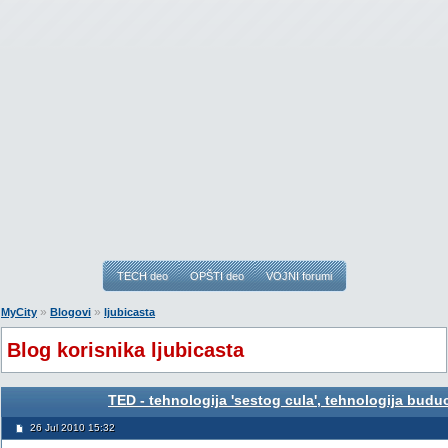
TECH deo
OPŠTI deo
VOJNI forumi
»
»
MyCity
Blogovi
ljubicasta
Blog korisnika ljubicasta
TED - tehnologija 'sestog cula', tehnologija buduc
26 Jul 2010 15:32