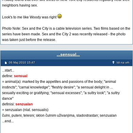
neighbors having sex.
Look's to me like Woody was right
Photo Note: Sex and the City is a cable television series. Two films based on the
series have been made. Sex and the City 2 was recently released - the photo
was taken just before the release.
...sensual...
06 Maj 2010 15:47
Idi na vrh
...start...
define:
sensual
= animal(a): marked by the appetites and passions of the body; "animal
instincts"; "carnal knowledge"; "fleshly desire"; "a sensual delight in ...
sexually exciting or gratifying; "sensual excesses"; "a sultry look"; "a sultry
dance"
definisi:
senzualan
= senzualan (nlat. sensualis)
čulni, puteni, telesni; sklon čulnim uživanjima, sladostrastan; senzualan
...end...