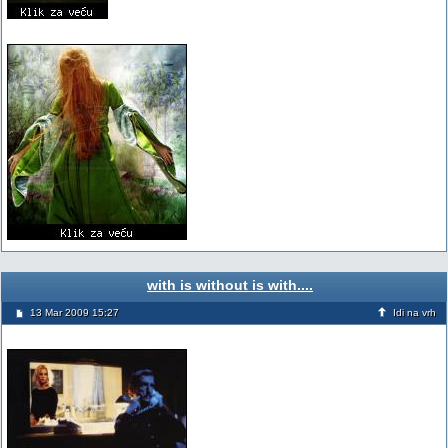
with is without is with....
13 Mar 2009 15:27
Idi na vrh