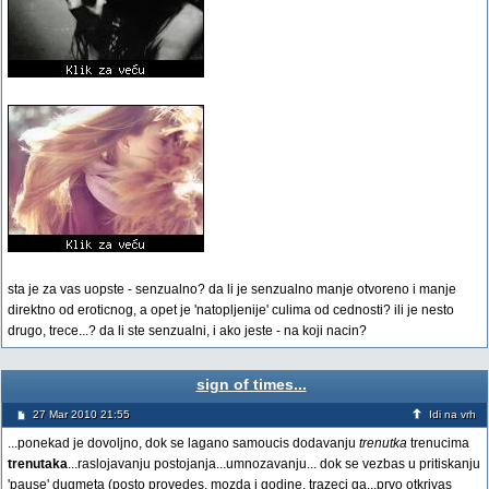
sta je za vas uopste - senzualno? da li je senzualno manje otvoreno i manje
direktno od eroticnog, a opet je 'natopljenije' culima od cednosti? ili je nesto
drugo, trece...? da li ste senzualni, i ako jeste - na koji nacin?
sign of times...
27 Mar 2010 21:55
Idi na vrh
...ponekad je dovoljno, dok se lagano samoucis dodavanju
trenutka
trenucima
trenutaka
...raslojavanju postojanja...umnozavanju... dok se vezbas u pritiskanju
'pause' dugmeta (posto provedes, mozda i godine, trazeci ga...prvo otkrivas