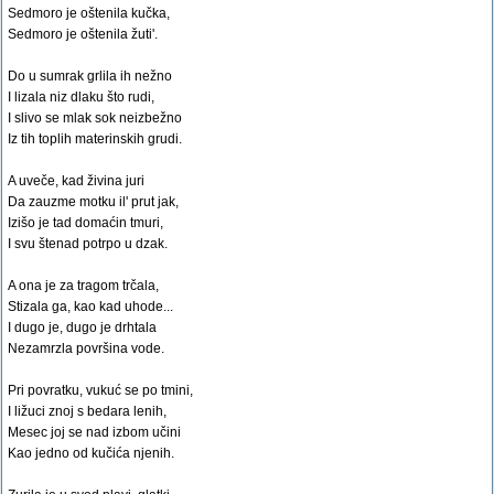
Sedmoro je oštenila kučka,
Sedmoro je oštenila žuti'.
Do u sumrak grlila ih nežno
I lizala niz dlaku što rudi,
I slivo se mlak sok neizbežno
Iz tih toplih materinskih grudi.
A uveče, kad živina juri
Da zauzme motku il' prut jak,
Izišo je tad domaćin tmuri,
I svu štenad potrpo u dzak.
A ona je za tragom trčala,
Stizala ga, kao kad uhode...
I dugo je, dugo je drhtala
Nezamrzla površina vode.
Pri povratku, vukuć se po tmini,
I ližuci znoj s bedara lenih,
Mesec joj se nad izbom učini
Kao jedno od kučića njenih.