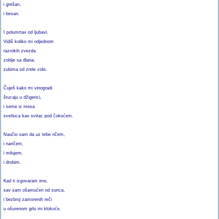
i grešan,
i besan.
I polumrtav od ljubavi.
Vidiš koliko mi odjednom
razrokih zvezda
zoblje sa dlana,
zubima od zrele zobi.
Čuješ kako mi vinogradi
štucaju u džigerici,
i seme iz mesa
svetluca kao svitac pod čokoćem.
Naučio sam da uz tebe ričem,
i naričem,
i milujem,
i drobim.
Kad ti izgovaram ime,
sav sam ošamućen od sunca,
i bezbroj zamorenih reči
u ošurenom grlu mi klokoće.