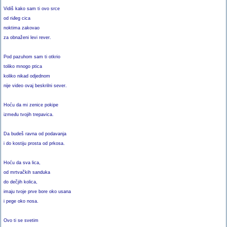
Vidiš kako sam ti ovo srce
od riđeg cica
noktima zakovao
za obnaženi levi rever.
Pod pazuhom sam ti otkrio
toliko mnogo ptica
koliko nikad odjednom
nije video ovaj beskrilni sever.
Hoću da mi zenice pokipe
između tvojih trepavica.
Da budeš ravna od podavanja
i do kostiju prosta od prkosa.
Hoću da sva lica,
od mrtvačkih sanduka
do dečjih kolica,
imaju tvoje prve bore oko usana
i pege oko nosa.
Ovo ti se svetim