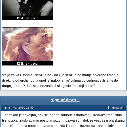
sta je za vas uopste - senzualno? da li je senzualno manje otvoreno i manje
direktno od eroticnog, a opet je 'natopljenije' culima od cednosti? ili je nesto
drugo, trece...? da li ste senzualni, i ako jeste - na koji nacin?
sign of times...
27 Mar 2010 21:55
Idi na vrh
...ponekad je dovoljno, dok se lagano samoucis dodavanju
trenutka
trenucima
trenutaka
...raslojavanju postojanja...umnozavanju... dok se vezbas u pritiskanju
'pause' dugmeta (posto provedes, mozda i godine, trazeci ga...prvo otkrivas