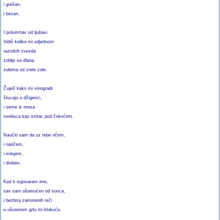
i grešan,
i besan.
I polumrtav od ljubavi.
Vidiš koliko mi odjednom
razrokih zvezda
zoblje sa dlana,
zubima od zrele zobi.
Čuješ kako mi vinogradi
štucaju u džigerici,
i seme iz mesa
svetluca kao svitac pod čokoćem.
Naučio sam da uz tebe ričem,
i naričem,
i milujem,
i drobim.
Kad ti izgovaram ime,
sav sam ošamućen od sunca,
i bezbroj zamorenih reči
u ošurenom grlu mi klokoće.