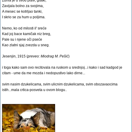
Zurila je u svod plavi, glatki,
Zavijala bolno za svojima,
A mesec se kotrljao tanki,
I skrio se za hum u poljima.
Nemo, ko od milosti il' sreće
Kad joj bace kamičak niz breg,
Pale su i njene oči pseće
Kao zlatni sjaj zvezda u sneg.
Jesenjin, 1915 (
preveo: Miodrag M. Pešić
)
i toga kako sam ovo recitovala na ruskom u srednjoj...i kako i sad kadgod je
citam - ume da me mozda i nedopustivo lako dirne...
svim nasim dzukelicama, svim ulicnim dzukelicama, svim obozavaocima
istih...mala crtica-posveta u ovom blogu..