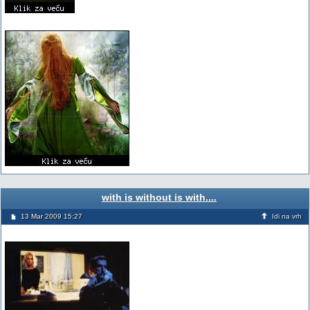
with is without is with....
13 Mar 2009 15:27
Idi na vrh