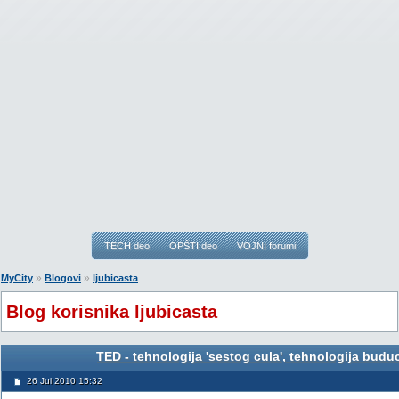
TECH deo
OPŠTI deo
VOJNI forumi
»
»
MyCity
Blogovi
ljubicasta
Blog korisnika ljubicasta
TED - tehnologija 'sestog cula', tehnologija buduc
26 Jul 2010 15:32