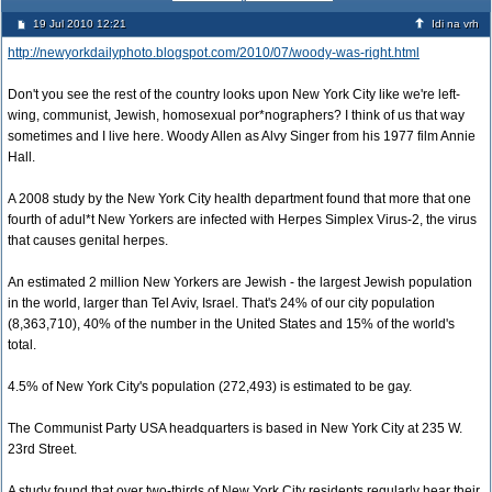
19 Jul 2010 12:21
Idi na vrh
http://newyorkdailyphoto.blogspot.com/2010/07/woody-was-right.html
Don't you see the rest of the country looks upon New York City like we're left-
wing, communist, Jewish, homosexual por*nographers? I think of us that way
sometimes and I live here. Woody Allen as Alvy Singer from his 1977 film Annie
Hall.
A 2008 study by the New York City health department found that more that one
fourth of adul*t New Yorkers are infected with Herpes Simplex Virus-2, the virus
that causes genital herpes.
An estimated 2 million New Yorkers are Jewish - the largest Jewish population
in the world, larger than Tel Aviv, Israel. That's 24% of our city population
(8,363,710), 40% of the number in the United States and 15% of the world's
total.
4.5% of New York City's population (272,493) is estimated to be gay.
The Communist Party USA headquarters is based in New York City at 235 W.
23rd Street.
A study found that over two-thirds of New York City residents regularly hear their