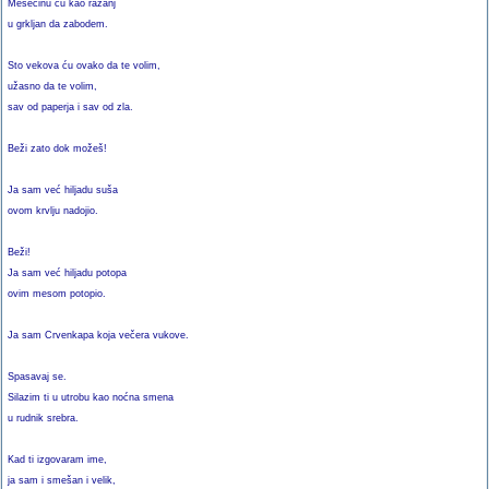
Mesečinu ću kao ražanj
u grkljan da zabodem.
Sto vekova ću ovako da te volim,
užasno da te volim,
sav od paperja i sav od zla.
Beži zato dok možeš!
Ja sam već hiljadu suša
ovom krvlju nadojio.
Beži!
Ja sam već hiljadu potopa
ovim mesom potopio.
Ja sam Crvenkapa koja večera vukove.
Spasavaj se.
Silazim ti u utrobu kao noćna smena
u rudnik srebra.
Kad ti izgovaram ime,
ja sam i smešan i velik,