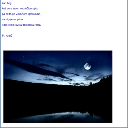
kao bog
koji se u jesen neizlečivo opio,
pa skita po vojničkim igrankama,
namiguje na ptice
i deli okolo svoja poslednja rebra.
M. Antić