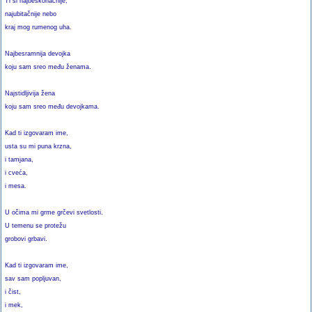
Ti si najbeskonačnije,
najubitačnije nebo
kraj mog rumenog uha.
Najbesramnija devojka
koju sam sreo među ženama.
Najstidljivija žena
koju sam sreo među devojkama.
Kad ti izgovaram ime,
usta su mi puna krzna,
i tamjana,
i cveća,
i mesa.
U očima mi grme grčevi svetlosti.
U temenu se protežu
grobovi grbavi.
Kad ti izgovaram ime,
sav sam popljuvan,
i čist,
i mek,