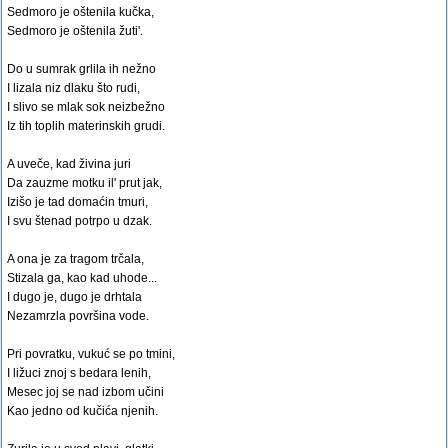
Sedmoro je oštenila kučka,
Sedmoro je oštenila žuti'.
Do u sumrak grlila ih nežno
I lizala niz dlaku što rudi,
I slivo se mlak sok neizbežno
Iz tih toplih materinskih grudi.
A uveče, kad živina juri
Da zauzme motku il' prut jak,
Izišo je tad domaćin tmuri,
I svu štenad potrpo u dzak.
A ona je za tragom trčala,
Stizala ga, kao kad uhode...
I dugo je, dugo je drhtala
Nezamrzla površina vode.
Pri povratku, vukuć se po tmini,
I ližuci znoj s bedara lenih,
Mesec joj se nad izbom učini
Kao jedno od kučića njenih.