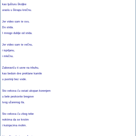
kao ljušturu školjke
uraslu u škrapu krečnu.
Jer video sam te svu.
Do stida.
I mnogo dublje od stida.
Jer video sam te večnu,
i isprljanu,
i mlečnu.
Zaboraviću ti usne na trbuhu,
kao beduin dve preklane kamile
u pustinji bez vode.
Sto vekova ću ostati ukopan korenjem
u bele peskovite bregove
tvog užarenog tla.
Sto vekova ću zbog tebe
noktima da se krstim
i kutnjacima molim.