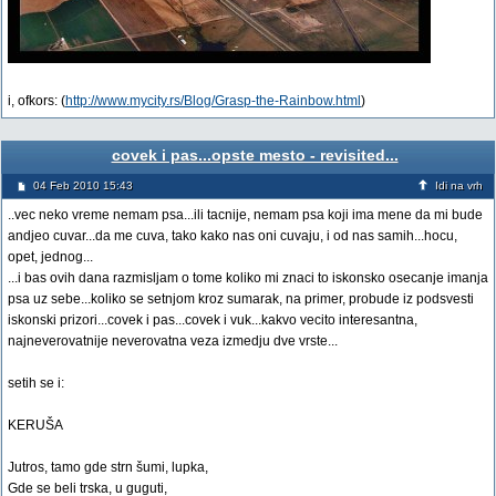
i, ofkors: (
http://www.mycity.rs/Blog/Grasp-the-Rainbow.html
)
covek i pas...opste mesto - revisited...
04 Feb 2010 15:43
Idi na vrh
..vec neko vreme nemam psa...ili tacnije, nemam psa koji ima mene da mi bude
andjeo cuvar...da me cuva, tako kako nas oni cuvaju, i od nas samih...hocu,
opet, jednog...
...i bas ovih dana razmisljam o tome koliko mi znaci to iskonsko osecanje imanja
psa uz sebe...koliko se setnjom kroz sumarak, na primer, probude iz podsvesti
iskonski prizori...covek i pas...covek i vuk...kakvo vecito interesantna,
najneverovatnije neverovatna veza izmedju dve vrste...
setih se i:
KERUŠA
Jutros, tamo gde strn šumi, lupka,
Gde se beli trska, u guguti,