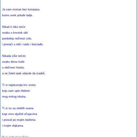
Ja sam mornar bez kompasa
kome uvek polude ladje.
Nikad ti niko neće
ovako u krvotok uliti
poslednju nežnost celu,
i pronaći u tebi i nadu i beznađe.
Nikada više nećes
ovako divno truliti
u običnom hotelu,
a ne želeti ipak odavde da izađeš.
Ti si najukusnija krv sveta
koju sam upio hlebom
mog mrkog trbuha.
Ti si so sa oteklih usana
koje smo oljuštili očnjacima
i prosuli po mojim bedrima
i tvojim dojkama.