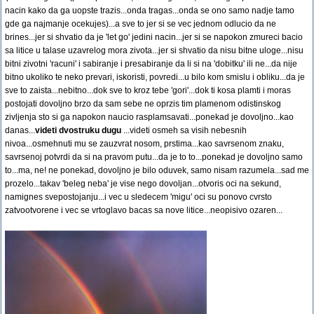
nacin kako da ga uopste trazis...onda tragas...onda se ono samo nadje tamo
gde ga najmanje ocekujes)...a sve to jer si se vec jednom odlucio da ne
brines...jer si shvatio da je 'let go' jedini nacin...jer si se napokon zmureci bacio
sa litice u talase uzavrelog mora zivota...jer si shvatio da nisu bitne uloge...nisu
bitni zivotni 'racuni' i sabiranje i presabiranje da li si na 'dobitku' ili ne...da nije
bitno ukoliko te neko prevari, iskoristi, povredi...u bilo kom smislu i obliku...da je
sve to zaista...nebitno...dok sve to kroz tebe 'gori'...dok ti kosa plamti i moras
postojati dovoljno brzo da sam sebe ne oprzis tim plamenom odistinskog
zivljenja sto si ga napokon naucio rasplamsavati...ponekad je dovoljno...kao
danas...
videti dvostruku dugu
...videti osmeh sa visih nebesnih
nivoa...osmehnuti mu se zauzvrat nosom, prstima...kao savrsenom znaku,
savrsenoj potvrdi da si na pravom putu...da je to to...ponekad je dovoljno samo
to...ma, ne! ne ponekad, dovoljno je bilo oduvek, samo nisam razumela...sad me
prozelo...takav 'beleg neba' je vise nego dovoljan...otvoris oci na sekund,
namignes svepostojanju...i vec u sledecem 'migu' oci su ponovo cvrsto
zatvootvorene i vec se vrtoglavo bacas sa nove litice...neopisivo ozaren...