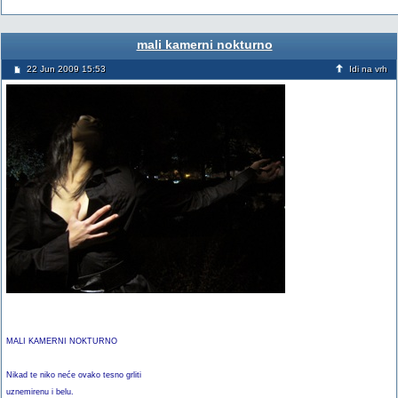
mali kamerni nokturno
22 Jun 2009 15:53
Idi na vrh
MALI KAMERNI NOKTURNO
Nikad te niko neće ovako tesno grliti
uznemirenu i belu.