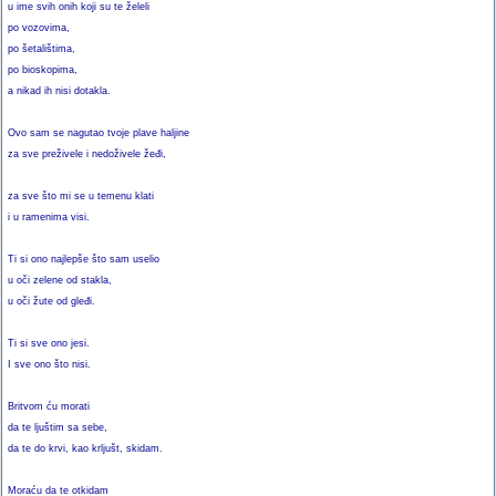
u ime svih onih koji su te želeli
po vozovima,
po šetalištima,
po bioskopima,
a nikad ih nisi dotakla.
Ovo sam se nagutao tvoje plave haljine
za sve preživele i nedoživele žeđi,
za sve što mi se u temenu klati
i u ramenima visi.
Ti si ono najlepše što sam uselio
u oči zelene od stakla,
u oči žute od gleđi.
Ti si sve ono jesi.
I sve ono što nisi.
Britvom ću morati
da te ljuštim sa sebe,
da te do krvi, kao krljušt, skidam.
Moraću da te otkidam