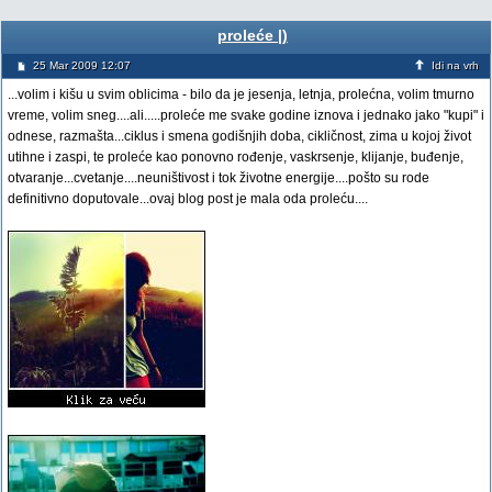
proleće |)
25 Mar 2009 12:07
Idi na vrh
...volim i kišu u svim oblicima - bilo da je jesenja, letnja, prolećna, volim tmurno
vreme, volim sneg....ali.....proleće me svake godine iznova i jednako jako "kupi" i
odnese, razmašta...ciklus i smena godišnjih doba, cikličnost, zima u kojoj život
utihne i zaspi, te proleće kao ponovno rođenje, vaskrsenje, klijanje, buđenje,
otvaranje...cvetanje....neuništivost i tok životne energije....pošto su rode
definitivno doputovale...ovaj blog post je mala oda proleću....