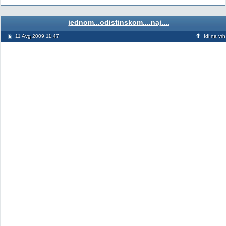
jednom...odistinskom....naj....
11 Avg 2009 11:47
Idi na vrh