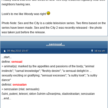
neighbors having sex.
Look's to me like Woody was right
Photo Note: Sex and the City is a cable television series. Two films based on the
series have been made. Sex and the City 2 was recently released - the photo
was taken just before the release.
...sensual...
06 Maj 2010 15:47
Idi na vrh
...start...
define:
sensual
= animal(a): marked by the appetites and passions of the body; "animal
instincts"; "carnal knowledge"; "fleshly desire"; "a sensual delight in ...
sexually exciting or gratifying; "sensual excesses"; "a sultry look"; "a sultry
dance"
definisi:
senzualan
= senzualan (nlat. sensualis)
čulni, puteni, telesni; sklon čulnim uživanjima, sladostrastan; senzualan
...end...