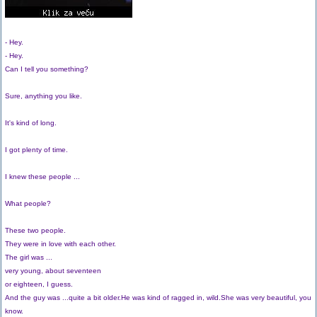
- Hey.
- Hey.
Can I tell you something?
Sure, anything you like.
It's kind of long.
I got plenty of time.
I knew these people ...
What people?
These two people.
They were in love with each other.
The girl was ...
very young, about seventeen
or eighteen, I guess.
And the guy was ...quite a bit older.He was kind of ragged in, wild.She was very beautiful, you
know.