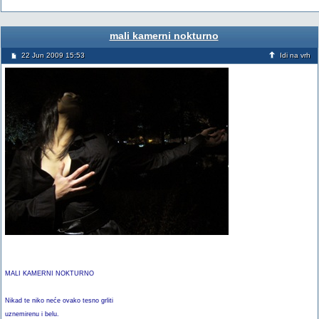
mali kamerni nokturno
22 Jun 2009 15:53
Idi na vrh
MALI KAMERNI NOKTURNO
Nikad te niko neće ovako tesno grliti
uznemirenu i belu.