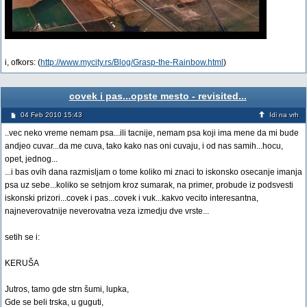
i, ofkors: (
http://www.mycity.rs/Blog/Grasp-the-Rainbow.html
)
covek i pas...opste mesto - revisited...
04 Feb 2010 15:43
Idi na vrh
..vec neko vreme nemam psa...ili tacnije, nemam psa koji ima mene da mi bude
andjeo cuvar...da me cuva, tako kako nas oni cuvaju, i od nas samih...hocu,
opet, jednog...
...i bas ovih dana razmisljam o tome koliko mi znaci to iskonsko osecanje imanja
psa uz sebe...koliko se setnjom kroz sumarak, na primer, probude iz podsvesti
iskonski prizori...covek i pas...covek i vuk...kakvo vecito interesantna,
najneverovatnije neverovatna veza izmedju dve vrste...
setih se i:
KERUŠA
Jutros, tamo gde strn šumi, lupka,
Gde se beli trska, u guguti,