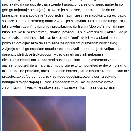
nacin kako da ga uopste trazis...onda tragas...onda se ono samo nadje tamo
gde ga najmanje ocekujes)...a sve to jer si se vec jednom odlucio da ne
brines...jer si shvatio da je 'let go' jedini nacin...jer si se napokon zmureci bacio
sa litice u talase uzavrelog mora zivota...jer si shvatio da nisu bitne uloge...nisu
bitni zivotni 'racuni' i sabiranje i presabiranje da li si na 'dobitku' ili ne...da nije
bitno ukoliko te neko prevari, iskoristi, povredi...u bilo kom smislu i obliku...da je
sve to zaista...nebitno...dok sve to kroz tebe 'gori'...dok ti kosa plamti i moras
postojati dovoljno brzo da sam sebe ne oprzis tim plamenom odistinskog
zivljenja sto si ga napokon naucio rasplamsavati...ponekad je dovoljno...kao
danas...
videti dvostruku dugu
...videti osmeh sa visih nebesnih
nivoa...osmehnuti mu se zauzvrat nosom, prstima...kao savrsenom znaku,
savrsenoj potvrdi da si na pravom putu...da je to to...ponekad je dovoljno samo
to...ma, ne! ne ponekad, dovoljno je bilo oduvek, samo nisam razumela...sad me
prozelo...takav 'beleg neba' je vise nego dovoljan...otvoris oci na sekund,
namignes svepostojanju...i vec u sledecem 'migu' oci su ponovo cvrsto
zatvootvorene i vec se vrtoglavo bacas sa nove litice...neopisivo ozaren...