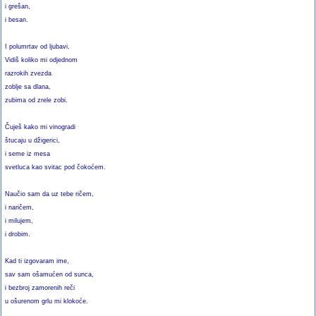
i grešan,
i besan.
I polumrtav od ljubavi.
Vidiš koliko mi odjednom
razrokih zvezda
zoblje sa dlana,
zubima od zrele zobi.
Čuješ kako mi vinogradi
štucaju u džigerici,
i seme iz mesa
svetluca kao svitac pod čokoćem.
Naučio sam da uz tebe ričem,
i naričem,
i milujem,
i drobim.
Kad ti izgovaram ime,
sav sam ošamućen od sunca,
i bezbroj zamorenih reči
u ošurenom grlu mi klokoće.