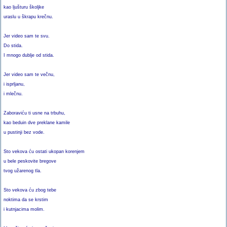
kao ljušturu školjke
uraslu u škrapu krečnu.
Jer video sam te svu.
Do stida.
I mnogo dublje od stida.
Jer video sam te večnu,
i isprljanu,
i mlečnu.
Zaboraviću ti usne na trbuhu,
kao beduin dve preklane kamile
u pustinji bez vode.
Sto vekova ću ostati ukopan korenjem
u bele peskovite bregove
tvog užarenog tla.
Sto vekova ću zbog tebe
noktima da se krstim
i kutnjacima molim.