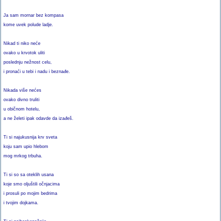
Ja sam mornar bez kompasa
kome uvek polude ladje.
Nikad ti niko neće
ovako u krvotok uliti
poslednju nežnost celu,
i pronaći u tebi i nadu i beznađe.
Nikada više nećes
ovako divno truliti
u običnom hotelu,
a ne želeti ipak odavde da izađeš.
Ti si najukusnija krv sveta
koju sam upio hlebom
mog mrkog trbuha.
Ti si so sa oteklih usana
koje smo oljuštili očnjacima
i prosuli po mojim bedrima
i tvojim dojkama.