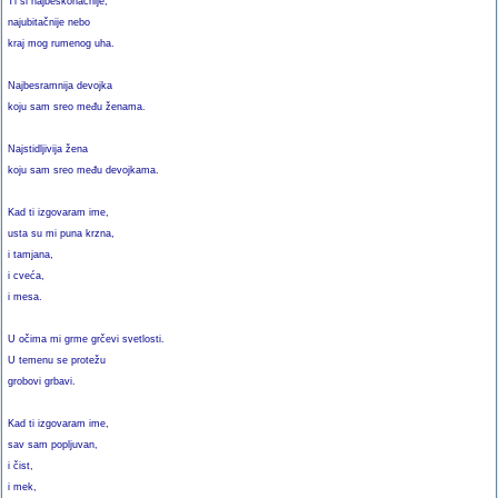
Ti si najbeskonačnije,
najubitačnije nebo
kraj mog rumenog uha.
Najbesramnija devojka
koju sam sreo među ženama.
Najstidljivija žena
koju sam sreo među devojkama.
Kad ti izgovaram ime,
usta su mi puna krzna,
i tamjana,
i cveća,
i mesa.
U očima mi grme grčevi svetlosti.
U temenu se protežu
grobovi grbavi.
Kad ti izgovaram ime,
sav sam popljuvan,
i čist,
i mek,