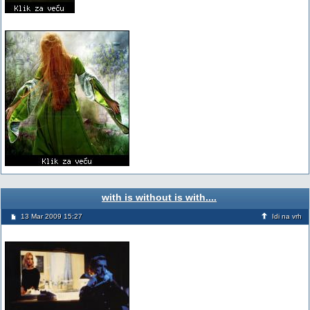
with is without is with....
13 Mar 2009 15:27
Idi na vrh