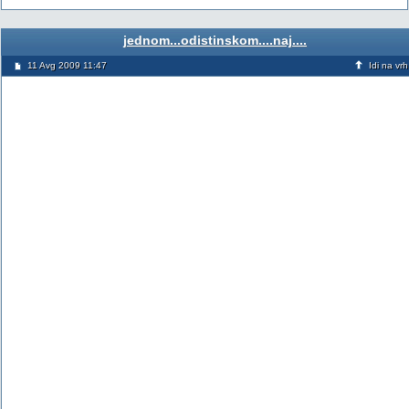
jednom...odistinskom....naj....
11 Avg 2009 11:47
Idi na vrh