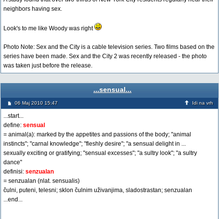
neighbors having sex.
Look's to me like Woody was right
Photo Note: Sex and the City is a cable television series. Two films based on the
series have been made. Sex and the City 2 was recently released - the photo
was taken just before the release.
...sensual...
06 Maj 2010 15:47
Idi na vrh
...start...
define:
sensual
= animal(a): marked by the appetites and passions of the body; "animal
instincts"; "carnal knowledge"; "fleshly desire"; "a sensual delight in ...
sexually exciting or gratifying; "sensual excesses"; "a sultry look"; "a sultry
dance"
definisi:
senzualan
= senzualan (nlat. sensualis)
čulni, puteni, telesni; sklon čulnim uživanjima, sladostrastan; senzualan
...end...