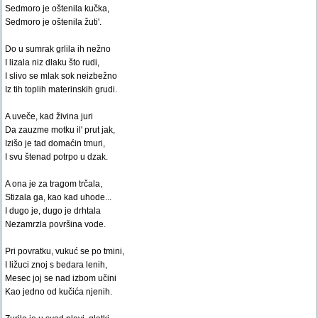
Sedmoro je oštenila kučka,
Sedmoro je oštenila žuti'.
Do u sumrak grlila ih nežno
I lizala niz dlaku što rudi,
I slivo se mlak sok neizbežno
Iz tih toplih materinskih grudi.
A uveče, kad živina juri
Da zauzme motku il' prut jak,
Izišo je tad domaćin tmuri,
I svu štenad potrpo u dzak.
A ona je za tragom trčala,
Stizala ga, kao kad uhode...
I dugo je, dugo je drhtala
Nezamrzla površina vode.
Pri povratku, vukuć se po tmini,
I ližuci znoj s bedara lenih,
Mesec joj se nad izbom učini
Kao jedno od kučića njenih.