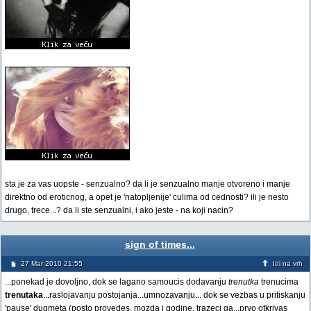
sta je za vas uopste - senzualno? da li je senzualno manje otvoreno i manje
direktno od eroticnog, a opet je 'natopljenije' culima od cednosti? ili je nesto
drugo, trece...? da li ste senzualni, i ako jeste - na koji nacin?
sign of times...
27 Mar 2010 21:55
Idi na vrh
...ponekad je dovoljno, dok se lagano samoucis dodavanju
trenutka
trenucima
trenutaka
...raslojavanju postojanja...umnozavanju... dok se vezbas u pritiskanju
'pause' dugmeta (posto provedes, mozda i godine, trazeci ga...prvo otkrivas