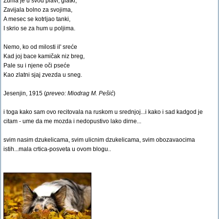
Zurila je u svod plavi, glatki,
Zavijala bolno za svojima,
A mesec se kotrljao tanki,
I skrio se za hum u poljima.
Nemo, ko od milosti il' sreće
Kad joj bace kamičak niz breg,
Pale su i njene oči pseće
Kao zlatni sjaj zvezda u sneg.
Jesenjin, 1915 (
preveo: Miodrag M. Pešić
)
i toga kako sam ovo recitovala na ruskom u srednjoj...i kako i sad kadgod je
citam - ume da me mozda i nedopustivo lako dirne...
svim nasim dzukelicama, svim ulicnim dzukelicama, svim obozavaocima
istih...mala crtica-posveta u ovom blogu..