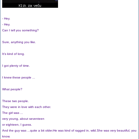
- Hey.
- Hey.
Can I tell you something?
Sure, anything you like.
It's kind of long.
I got plenty of time.
I knew these people ...
What people?
These two people.
They were in love with each other.
The girl was ...
very young, about seventeen
or eighteen, I guess.
And the guy was ...quite a bit older.He was kind of ragged in, wild.She was very beautiful, you
know.