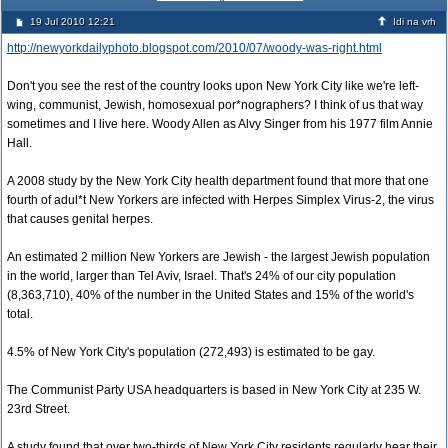
19 Jul 2010 12:21
Idi na vrh
http://newyorkdailyphoto.blogspot.com/2010/07/woody-was-right.html
Don't you see the rest of the country looks upon New York City like we're left-
wing, communist, Jewish, homosexual por*nographers? I think of us that way
sometimes and I live here. Woody Allen as Alvy Singer from his 1977 film Annie
Hall.
A 2008 study by the New York City health department found that more that one
fourth of adul*t New Yorkers are infected with Herpes Simplex Virus-2, the virus
that causes genital herpes.
An estimated 2 million New Yorkers are Jewish - the largest Jewish population
in the world, larger than Tel Aviv, Israel. That's 24% of our city population
(8,363,710), 40% of the number in the United States and 15% of the world's
total.
4.5% of New York City's population (272,493) is estimated to be gay.
The Communist Party USA headquarters is based in New York City at 235 W.
23rd Street.
A study found that over two-thirds of New York City residents regularly hear their