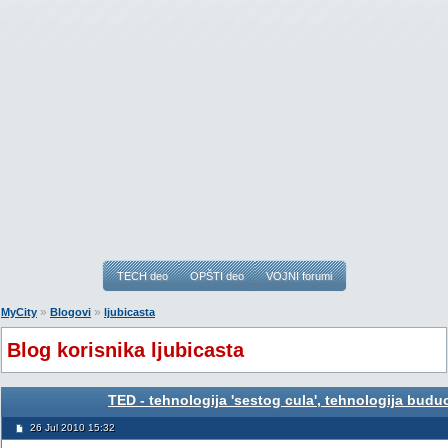
TECH deo
OPŠTI deo
VOJNI forumi
»
»
MyCity
Blogovi
ljubicasta
Blog korisnika ljubicasta
TED - tehnologija 'sestog cula', tehnologija buduc
26 Jul 2010 15:32