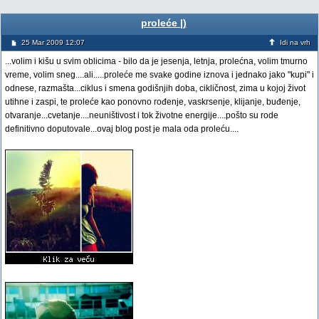
proleće |)
25 Mar 2009 12:07
Idi na vrh
...volim i kišu u svim oblicima - bilo da je jesenja, letnja, prolećna, volim tmurno
vreme, volim sneg....ali.....proleće me svake godine iznova i jednako jako "kupi" i
odnese, razmašta...ciklus i smena godišnjih doba, cikličnost, zima u kojoj život
utihne i zaspi, te proleće kao ponovno rođenje, vaskrsenje, klijanje, buđenje,
otvaranje...cvetanje....neuništivost i tok životne energije....pošto su rode
definitivno doputovale...ovaj blog post je mala oda proleću....