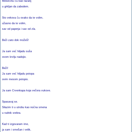
Mesečinu ću kao ražanj
u grkljan da zabodem.
Sto vekova ću ovako da te volim,
užasno da te volim,
sav od paperja i sav od zla.
Beži zato dok možeš!
Ja sam već hiljadu suša
ovom krvlju nadojio.
Beži!
Ja sam već hiljadu potopa
ovim mesom potopio.
Ja sam Crvenkapa koja večera vukove.
Spasavaj se.
Silazim ti u utrobu kao noćna smena
u rudnik srebra.
Kad ti izgovaram ime,
ja sam i smešan i velik,