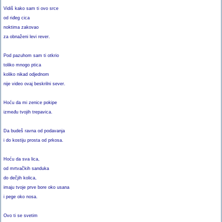
Vidiš kako sam ti ovo srce
od riđeg cica
noktima zakovao
za obnaženi levi rever.
Pod pazuhom sam ti otkrio
toliko mnogo ptica
koliko nikad odjednom
nije video ovaj beskrilni sever.
Hoću da mi zenice pokipe
između tvojih trepavica.
Da budeš ravna od podavanja
i do kostiju prosta od prkosa.
Hoću da sva lica,
od mrtvačkih sanduka
do dečjih kolica,
imaju tvoje prve bore oko usana
i pege oko nosa.
Ovo ti se svetim