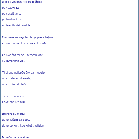
u ime svih onih koji su te želeli
po vozovima,
po šetalištima,
po bioskopima,
a nikad ih nisi dotakla.
Ovo sam se nagutao tvoje plave haljine
za sve preživele i nedoživele žeđi,
za sve što mi se u temenu klati
i u ramenima visi.
Ti si ono najlepše što sam uselio
u oči zelene od stakla,
u oči žute od gleđi.
Ti si sve ono jesi.
I sve ono što nisi.
Britvom ću morati
da te ljuštim sa sebe,
da te do krvi, kao krljušt, skidam.
Moraću da te otkidam